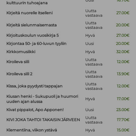
Uusi
16.70€
kulttuurin tuhoajana
Uutta
Kirjeitä nuorelle itselleni
27.00€
vastaava
Uutta
Kirjeitä sielunmaisemasta
20.00€
vastaava
Kirjoituskoulun vuosikirja 5
Hyvä
27.00€
Kirjontaa 50- ja 60-luvun tyyliin
Uusi
20.00€
Kirkkomusiikki
Hyvä
32.00€
Uutta
Kiroileva siili
12.00€
vastaava
Uutta
Kiroileva siili 2
13.90€
vastaava
Uutta
Kissa, joka pyydysti tappajan
12.00€
vastaava
Kiusan henki - Sukupuoli ja huumori
Hyvä
17.00€
uuden ajan alussa
Kivat pippalot, Apo Apponen!
Uusi
23.00€
Uutta
KIVI JOKA TAHTOI TAKAISIN JÄRVEEN
17.70€
vastaava
Klementiina, viikon ystävä
Hyvä
15.00€