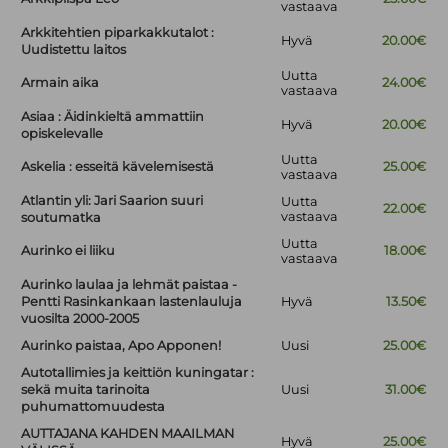
vastaava
Arkkitehtien piparkakkutalot :
Hyvä
20.00€
Uudistettu laitos
Uutta
Armain aika
24.00€
vastaava
Asiaa : Äidinkieltä ammattiin
Hyvä
20.00€
opiskelevalle
Uutta
Askelia : esseitä kävelemisestä
25.00€
vastaava
Atlantin yli: Jari Saarion suuri
Uutta
22.00€
vastaava
soutumatka
Uutta
Aurinko ei liiku
18.00€
vastaava
Aurinko laulaa ja lehmät paistaa -
Pentti Rasinkankaan lastenlauluja
Hyvä
13.50€
vuosilta 2000-2005
Aurinko paistaa, Apo Apponen!
Uusi
25.00€
Autotallimies ja keittiön kuningatar :
sekä muita tarinoita
Uusi
31.00€
puhumattomuudesta
AUTTAJANA KAHDEN MAAILMAN
Hyvä
25.00€