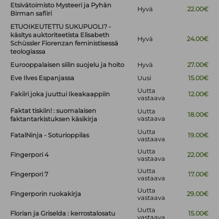
Etsivätoimisto Mysteeri ja Pyhän
Hyvä
22.00€
Birman safiiri
ETUOIKEUTETTU SUKUPUOLI? -
käsitys auktoriteetista Elisabeth
Hyvä
24.00€
Schüssler Fiorenzan feministisessä
teologiassa
Eurooppalaisen siilin suojelu ja hoito
Hyvä
27.00€
Eve Ilves Espanjassa
Uusi
15.00€
Uutta
Fakiiri joka juuttui Ikeakaappiin
12.00€
vastaava
Faktat tiskiin! : suomalaisen
Uutta
18.00€
vastaava
faktantarkistuksen käsikirja
Uutta
FatalNinja - Soturioppilas
19.00€
vastaava
Uutta
Fingerpori 4
22.00€
vastaava
Uutta
Fingerpori 7
17.00€
vastaava
Uutta
Fingerporin ruokakirja
29.00€
vastaava
Uutta
Florian ja Griselda : kerrostalosatu
15.00€
vastaava