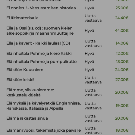
Ei onnistu! - Vastustamisen historiaa
Hyvä
23.00€
Uutta
Ei äitimateriaalia
24.40€
vastaava
Eila ja Ossi (sis. cd) : suomen kielen
Hyvä
44.00€
alkeisoppikirja maahanmuuttajille
Uutta
Ella ja kaverit - Kaikki laulaa! (CD)
14.00€
vastaava
Eläinhoitola Pehmo ja kiero Rakki
Hyvä
12.00€
Eläinhoitola Pehmo ja pumpulirutto
Hyvä
13.00€
Eläköön Kuusniemi
Hyvä
24.00€
Uutta
Eläköön leikki!
27.00€
vastaava
Elämme, siis kuolemme:
Uutta
20.00€
vastaava
keskustelukirjeitä
Elämyksiä ja kävelyretkiä Englannissa,
Uutta
19.00€
vastaava
Ranskassa, Italiassa ja Alpeilla
Uutta
Elämä rakastaa sinua
20.00€
vastaava
Uutta
Elämäni vuosi : tekemistä joka päivälle
18.00€
vastaava