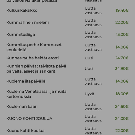
vastaava
päiväkoti Harakanpesässä
Uutta
Kulkurikaksikko
19.40€
vastaava
Uutta
Kummallinen mieleni
22.00€
vastaava
Uutta
Kummitusliiga
13.00€
vastaava
Kummitusperhe Kammoset
Uutta
14.00€
vastaava
koulutiellä
Kunnes rauha heidät erotti
Uusi
24.70€
Kunnian päivät : talvisota päivä
Uusi
34.90€
päivältä, aseet ja sankarit
Uutta
Kuolema iltapäivällä
14.00€
vastaava
Kuolema Venetsiassa : ja muita
Hyvä
18.00€
kertomuksia
Uutta
Kuoleman kaari
24.60€
vastaava
Uutta
KUONO KOHTI JOULUA
24.00€
vastaava
Uutta
Kuono kohti koulua
22.00€
vastaava