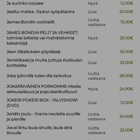
Ja aurinko nousee
Hyvä
12.00€
Jaettu matka : Sadun syöpätarina
Uusi
20.00€
Uutta
James Bondin cocktailit
15.00€
vastaava
JAMES BONDIN PELIT JA VEHKEET:
toimivia laitteita vai mahdottomia
Hyvä
25.00€
keksintöjä
Jean Sibeliuksen pöydässä
Uusi
35.00€
Jenkkikassi ja muita juttuja Kukkulan
Uusi
23.00€
korttelista
Uutta
Joka lyönnillä tulee olla tarkoitus
28.00€
vastaava
JOKAPÄIVÄINEN PORNOMME-Media
Hyvä
24.90€
seksuaalisuus ja populaarikulttuuri
JOKERI POKERI BOX - TALVISHOW!
Uusi
12.00€
(DVD)
Joridin joulu - Ihania neuleita suurille
Uutta
34.00€
vastaava
ja pienille
Jos ei lintu laula sinulle, laula sinä
Uutta
23.00€
vastaava
linnulle