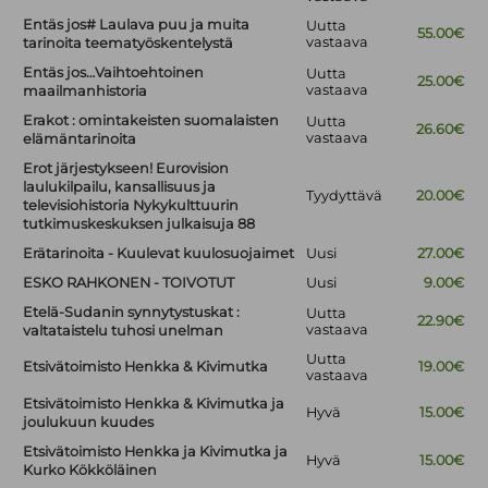
Entäs jos# Laulava puu ja muita
Uutta
55.00€
vastaava
tarinoita teematyöskentelystä
Entäs jos…Vaihtoehtoinen
Uutta
25.00€
vastaava
maailmanhistoria
Erakot : omintakeisten suomalaisten
Uutta
26.60€
vastaava
elämäntarinoita
Erot järjestykseen! Eurovision
laulukilpailu, kansallisuus ja
Tyydyttävä
20.00€
televisiohistoria Nykykulttuurin
tutkimuskeskuksen julkaisuja 88
Erätarinoita - Kuulevat kuulosuojaimet
Uusi
27.00€
ESKO RAHKONEN - TOIVOTUT
Uusi
9.00€
Etelä-Sudanin synnytystuskat :
Uutta
22.90€
vastaava
valtataistelu tuhosi unelman
Uutta
Etsivätoimisto Henkka & Kivimutka
19.00€
vastaava
Etsivätoimisto Henkka & Kivimutka ja
Hyvä
15.00€
joulukuun kuudes
Etsivätoimisto Henkka ja Kivimutka ja
Hyvä
15.00€
Kurko Kökköläinen