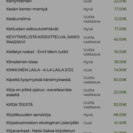
Kerrynterrieri
Uusi
22.00€
Kesän kerran mentyä
Hyvä
17.00€
Uutta
Kesäunelma
12.00€
vastaava
Kettusten esikoulutehtävät
Hyvä
17.00€
KEVYTMIELISTÄ KIRJOITTELUA, SANOI
Uutta
45.00€
vastaava
PAASIKIVI
Uutta
Kielletyt roskat - Emil Wern tutkii
16.00€
vastaava
Kiinalainen kissa
Hyvä
18.00€
KINNUNEN LAILA - A LA LAILA (CD)
Uusi
14.90€
Uutta
Kipeitä kysymyksiä kärsimyksestä
30.00€
vastaava
Kirja on pitkä ajatus : wareliaanisia
Uutta
22.00€
vastaava
esseitä
Uutta
KIRJA TEESTÄ
30.00€
vastaava
Kirjallisuuden sanakirja
Hyvä
48.00€
Kirjastoaineiston ekologinen jalanjälki
Uusi
41.40€
Kirjavarkaat : Natsi-Saksa kirjoitetun