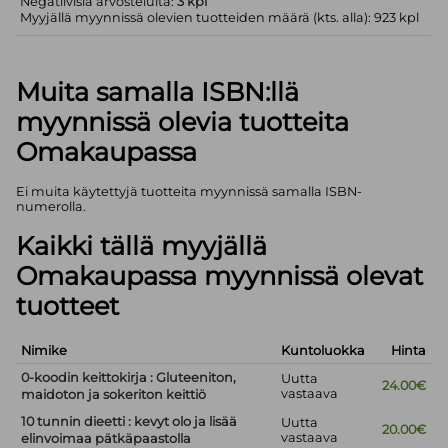
Negatiivisia arvosteluita:
3 kpl
Myyjällä myynnissä olevien tuotteiden määrä (kts. alla): 923 kpl
Muita samalla ISBN:llä
myynnissä olevia tuotteita
Omakaupassa
Ei muita käytettyjä tuotteita myynnissä samalla ISBN-
numerolla.
Kaikki tällä myyjällä
Omakaupassa myynnissä olevat
tuotteet
Nimike
Kuntoluokka
Hinta
0-koodin keittokirja : Gluteeniton,
Uutta
24.00€
vastaava
maidoton ja sokeriton keittiö
10 tunnin dieetti : kevyt olo ja lisää
Uutta
20.00€
vastaava
elinvoimaa pätkäpaastolla