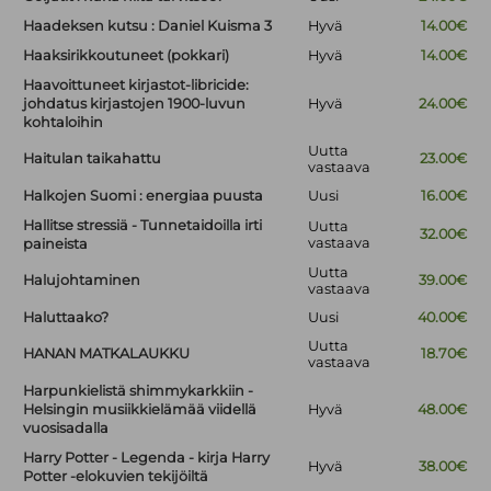
Haadeksen kutsu : Daniel Kuisma 3
Hyvä
14.00€
Haaksirikkoutuneet (pokkari)
Hyvä
14.00€
Haavoittuneet kirjastot-libricide:
johdatus kirjastojen 1900-luvun
Hyvä
24.00€
kohtaloihin
Uutta
Haitulan taikahattu
23.00€
vastaava
Halkojen Suomi : energiaa puusta
Uusi
16.00€
Hallitse stressiä - Tunnetaidoilla irti
Uutta
32.00€
vastaava
paineista
Uutta
Halujohtaminen
39.00€
vastaava
Haluttaako?
Uusi
40.00€
Uutta
HANAN MATKALAUKKU
18.70€
vastaava
Harpunkielistä shimmykarkkiin -
Helsingin musiikkielämää viidellä
Hyvä
48.00€
vuosisadalla
Harry Potter - Legenda - kirja Harry
Hyvä
38.00€
Potter -elokuvien tekijöiltä