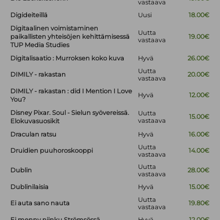
vastaava
Digideiteillä
Uusi
18.00€
Digitaalinen voimistaminen
Uutta
paikallisten yhteisöjen kehittämisessä
19.00€
vastaava
TUP Media Studies
Digitalisaatio : Murroksen koko kuva
Hyvä
26.00€
Uutta
DIMILY - rakastan
20.00€
vastaava
DIMILY - rakastan : did I Mention I Love
Hyvä
12.00€
You?
Disney Pixar. Soul - Sielun syövereissä.
Uutta
15.00€
vastaava
Elokuvasuosikit
Draculan ratsu
Hyvä
16.00€
Uutta
Druidien puuhoroskooppi
14.00€
vastaava
Uutta
Dublin
28.00€
vastaava
Dublinilaisia
Hyvä
15.00€
Uutta
Ei auta sano nauta
19.80€
vastaava
Ei menny niinku Strömsössä
Hyvä
12.00€