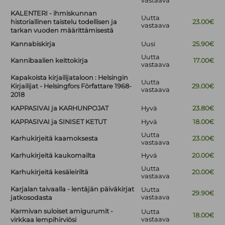
vastaava
KALENTERI - ihmiskunnan
Uutta
historiallinen taistelu todellisen ja
23.00€
vastaava
tarkan vuoden määrittämisestä
Kannabiskirja
Uusi
25.90€
Uutta
Kannibaalien keittokirja
17.00€
vastaava
Kapakoista kirjailijataloon : Helsingin
Uutta
Kirjailijat - Helsingfors Författare 1968-
29.00€
vastaava
2018
KAPPASIVAI ja KARHUNPOJAT
Hyvä
23.80€
KAPPASIVAI ja SINISET KETUT
Hyvä
18.00€
Uutta
Karhukirjeitä kaamoksesta
23.00€
vastaava
Karhukirjeitä kaukomailta
Hyvä
20.00€
Uutta
Karhukirjeitä kesäleiriltä
20.00€
vastaava
Karjalan taivaalla - lentäjän päiväkirjat
Uutta
29.90€
vastaava
jatkosodasta
Karmivan suloiset amigurumit -
Uutta
18.00€
vastaava
virkkaa lempihirviösi