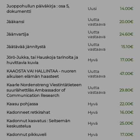
Juoppohullun päiväkirja : osa 5,
Uusi
14.00€
dokumentti
Uutta
Jääkansi
20.00€
vastaava
Uutta
Jäänvartija
24.60€
vastaava
Uutta
Jäätävää jännitystä
15.10€
vastaava
Jörö-Jukka, tai Hauskoja tarinoita ja
Hyvä
17.00€
huvittavia kuvia
KAAOSTA VAI HALLINTAA - nuoren
Uutta
47.00€
vastaava
aikuisen elämän haasteet
Kaarle Nordenstreng Viestintätieteen
Uutta
suurlähettiläs Ambassador of
29.80€
vastaava
Communication Research
Kaasu pohjassa
Hyvä
22.00€
Kadonneet retkirahat
Hyvä
16.00€
Kadonnut kasvatus : Seitsemän
Hyvä
25.00€
keskustelua
Kadonnut pikkuveli
Hyvä
17.00€