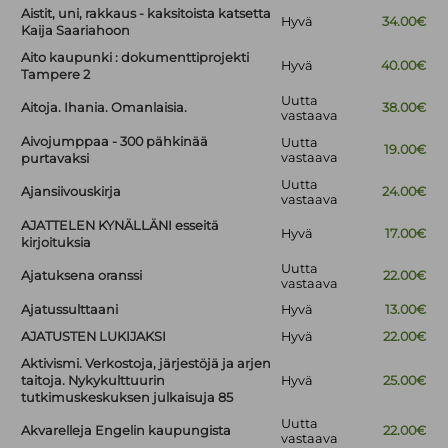
Aistit, uni, rakkaus - kaksitoista katsetta
Hyvä
34.00€
Kaija Saariahoon
Aito kaupunki : dokumenttiprojekti
Hyvä
40.00€
Tampere 2
Uutta
Aitoja. Ihania. Omanlaisia.
38.00€
vastaava
Aivojumppaa - 300 pähkinää
Uutta
19.00€
vastaava
purtavaksi
Uutta
Ajansiivouskirja
24.00€
vastaava
AJATTELEN KYNÄLLÄNI esseitä
Hyvä
17.00€
kirjoituksia
Uutta
Ajatuksena oranssi
22.00€
vastaava
Ajatussulttaani
Hyvä
13.00€
AJATUSTEN LUKIJAKSI
Hyvä
22.00€
Aktivismi. Verkostoja, järjestöjä ja arjen
taitoja. Nykykulttuurin
Hyvä
25.00€
tutkimuskeskuksen julkaisuja 85
Uutta
Akvarelleja Engelin kaupungista
22.00€
vastaava