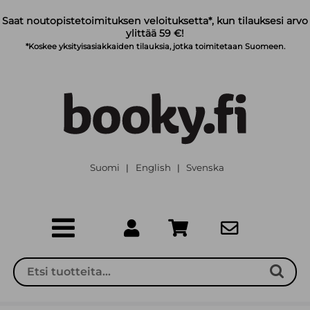
Siirry pääsisältöön
Saat noutopistetoimituksen veloituksetta*, kun tilauksesi arvo
ylittää 59 €!
*Koskee yksityisasiakkaiden tilauksia, jotka toimitetaan Suomeen.
Suomi
English
Svenska
|
|