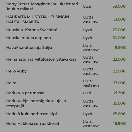
Harry Potter. Maaginen joulukalenteri :
Uusi
38.00€
Joulun taikaa!
HAURAITA MUISTOJA HELSINGIN
Uutta
31.00€
vastaava
HAUTAUSMAILTA
Hausfrau. Kotona Sveitsissä
Hyvä
23.00€
Hauska matka aapinen
Hyvä
30.00€
Uutta
Havukka-ahon ajattelija
9.50€
vastaava
Uutta
Heinähatun ja Vilttitossun ystäväkirja
22.00€
vastaava
Uutta
Hello Ruby
22.00€
vastaava
Uutta
Helmi.
17.00€
vastaava
Herkkuja perunasta
Uusi
21.30€
Herkkukirja: nostalgisia leluja ja
Uutta
35.00€
vastaava
reseptejä
Herkkä kuin perhosen siipi
Hyvä
25.60€
Uutta
Herra Hakkaraisen aakkoset
16.90€
vastaava