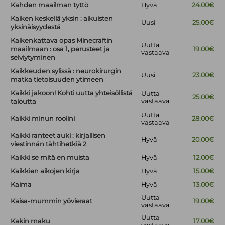
Kahden maailman tyttö
Hyvä
24.00€
Kaiken keskellä yksin : aikuisten
Uusi
25.00€
yksinäisyydestä
Kaikenkattava opas Minecraftin
Uutta
maailmaan : osa 1, perusteet ja
19.00€
vastaava
selviytyminen
Kaikkeuden sylissä : neurokirurgin
Uusi
23.00€
matka tietoisuuden ytimeen
Kaikki jakoon! Kohti uutta yhteisöllistä
Uutta
25.00€
vastaava
taloutta
Uutta
Kaikki minun roolini
28.00€
vastaava
Kaikki ranteet auki : kirjallisen
Hyvä
20.00€
viestinnän tähtihetkiä 2
Kaikki se mitä en muista
Hyvä
12.00€
Kaikkien aikojen kirja
Hyvä
15.00€
Kaima
Hyvä
13.00€
Uutta
Kaisa-mummin yövieraat
19.00€
vastaava
Uutta
Kakin maku
17.00€