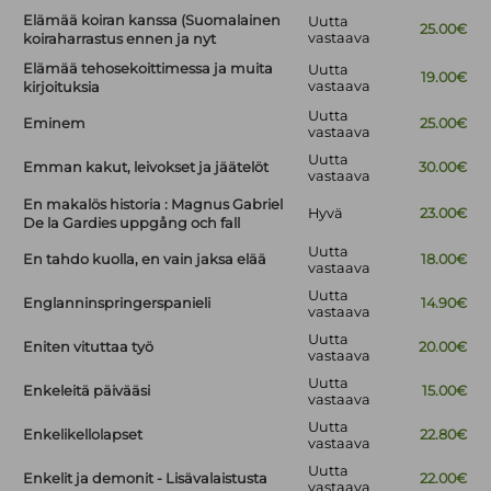
Elämää koiran kanssa (Suomalainen
Uutta
25.00€
vastaava
koiraharrastus ennen ja nyt
Elämää tehosekoittimessa ja muita
Uutta
19.00€
vastaava
kirjoituksia
Uutta
Eminem
25.00€
vastaava
Uutta
Emman kakut, leivokset ja jäätelöt
30.00€
vastaava
En makalös historia : Magnus Gabriel
Hyvä
23.00€
De la Gardies uppgång och fall
Uutta
En tahdo kuolla, en vain jaksa elää
18.00€
vastaava
Uutta
Englanninspringerspanieli
14.90€
vastaava
Uutta
Eniten vituttaa työ
20.00€
vastaava
Uutta
Enkeleitä päivääsi
15.00€
vastaava
Uutta
Enkelikellolapset
22.80€
vastaava
Uutta
Enkelit ja demonit - Lisävalaistusta
22.00€
vastaava