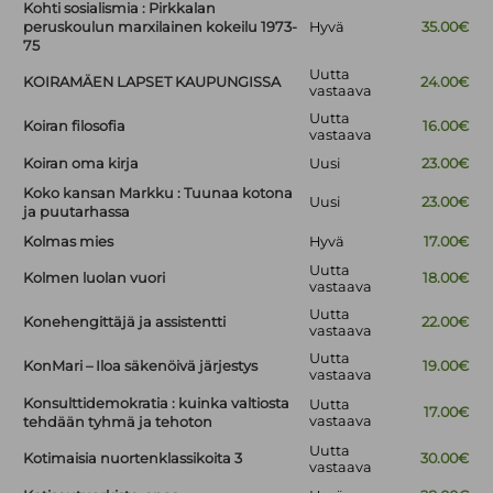
Kohti sosialismia : Pirkkalan
peruskoulun marxilainen kokeilu 1973-
Hyvä
35.00€
75
Uutta
KOIRAMÄEN LAPSET KAUPUNGISSA
24.00€
vastaava
Uutta
Koiran filosofia
16.00€
vastaava
Koiran oma kirja
Uusi
23.00€
Koko kansan Markku : Tuunaa kotona
Uusi
23.00€
ja puutarhassa
Kolmas mies
Hyvä
17.00€
Uutta
Kolmen luolan vuori
18.00€
vastaava
Uutta
Konehengittäjä ja assistentti
22.00€
vastaava
Uutta
KonMari – Iloa säkenöivä järjestys
19.00€
vastaava
Konsulttidemokratia : kuinka valtiosta
Uutta
17.00€
vastaava
tehdään tyhmä ja tehoton
Uutta
Kotimaisia nuortenklassikoita 3
30.00€
vastaava