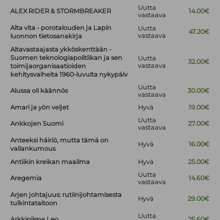
Uutta
ALEX RIDER & STORMBREAKER
14.00€
vastaava
Alta vita - porotalouden ja Lapin
Uutta
47.20€
vastaava
luonnon tietosanakirja
Altavastaajasta ykköskenttään -
Suomen teknologiapolitiikan ja sen
Uutta
32.00€
vastaava
toimijaorganisaatioiden
kehitysvaiheita 1960-luvulta nykypäiv
Uutta
Alussa oli käännös
30.00€
vastaava
Amari ja yön veljet
Hyvä
19.00€
Uutta
Ankkojen Suomi
27.00€
vastaava
Anteeksi häiriö, mutta tämä on
Hyvä
16.00€
vallankumous
Antiikin kreikan maailma
Hyvä
25.00€
Uutta
Aregemia
14.60€
vastaava
Arjen johtajuus: rutiinijohtamisesta
Hyvä
29.00€
tulkintataitoon
Uutta
Arkkipiispa Leo
25.60€