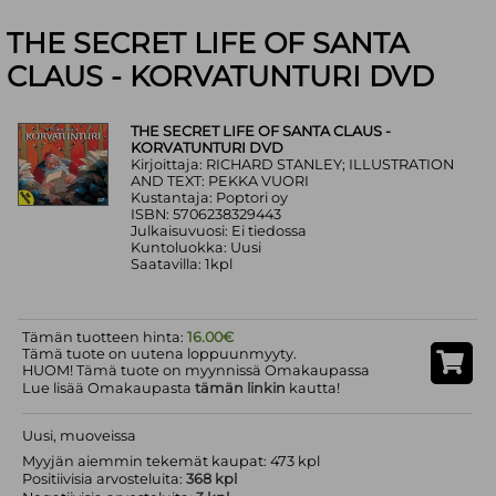
THE SECRET LIFE OF SANTA
CLAUS - KORVATUNTURI DVD
THE SECRET LIFE OF SANTA CLAUS -
KORVATUNTURI DVD
Kirjoittaja: RICHARD STANLEY; ILLUSTRATION
AND TEXT: PEKKA VUORI
Kustantaja: Poptori oy
ISBN: 5706238329443
Julkaisuvuosi: Ei tiedossa
Kuntoluokka: Uusi
Saatavilla: 1kpl
Tämän tuotteen hinta:
16.00€
Tämä tuote on uutena loppuunmyyty.
HUOM! Tämä tuote on myynnissä Omakaupassa
Lue lisää Omakaupasta
tämän linkin
kautta!
Uusi, muoveissa
Myyjän aiemmin tekemät kaupat: 473 kpl
Positiivisia arvosteluita:
368 kpl