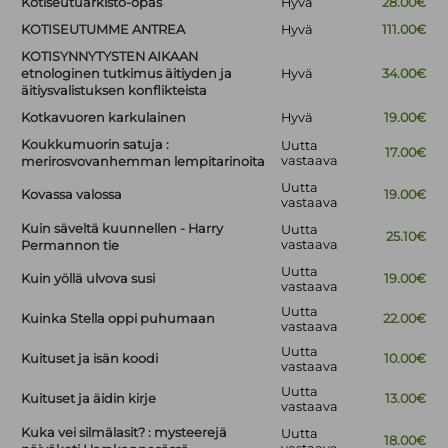
Kotiseutuarkisto-opas
Hyvä
28.00€
KOTISEUTUMME ANTREA
Hyvä
111.00€
KOTISYNNYTYSTEN AIKAAN
etnologinen tutkimus äitiyden ja
Hyvä
34.00€
äitiysvalistuksen konflikteista
Kotkavuoren karkulainen
Hyvä
19.00€
Koukkumuorin satuja :
Uutta
17.00€
vastaava
merirosvovanhemman lempitarinoita
Uutta
Kovassa valossa
19.00€
vastaava
Kuin säveltä kuunnellen - Harry
Uutta
25.10€
vastaava
Permannon tie
Uutta
Kuin yöllä ulvova susi
19.00€
vastaava
Uutta
Kuinka Stella oppi puhumaan
22.00€
vastaava
Uutta
Kuituset ja isän koodi
10.00€
vastaava
Uutta
Kuituset ja äidin kirje
13.00€
vastaava
Kuka vei silmälasit? : mysteerejä
Uutta
18.00€