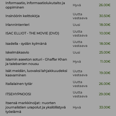
Informaatio, informaatiolukutaito ja
Hyvä
26.00€
oppiminen
Uutta
Insinöörin keittokirja
30.50€
vastaava
Irlanninterrieri
Uusi
18.00€
Uutta
ISAC ELLIOT - THE MOVIE (DVD)
10.00€
vastaava
Uutta
Isadella - sydän kylmänä
18.00€
vastaava
Iskelmäkasvio
Uusi
25.00€
Islamin aseeton soturi - Ghaffar Khan
Hyvä
11.00€
ja talebanien nousu
Isät meidän, luovaksi lahjakkuudeksi
Uutta
19.00€
vastaava
kasvaminen
Uutta
Italialainen tytär
26.00€
vastaava
Uutta
ITSEHYPNOOSI
29.00€
vastaava
Itsensä markkinoijat : nuorten
journalistien urapolut ja yksilöllistyvä
Hyvä
33.00€
työelämä