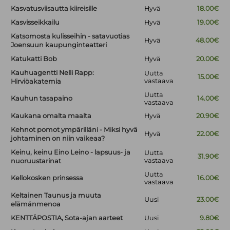
Kasvatusviisautta kiireisille
Hyvä
18.00€
Kasvisseikkailu
Hyvä
19.00€
Katsomosta kulisseihin - satavuotias
Hyvä
48.00€
Joensuun kaupunginteatteri
Katukatti Bob
Hyvä
20.00€
Kauhuagentti Nelli Rapp:
Uutta
15.00€
vastaava
Hirviöakatemia
Uutta
Kauhun tasapaino
14.00€
vastaava
Kaukana omalta maalta
Hyvä
20.90€
Kehnot pomot ympärilläni - Miksi hyvä
Hyvä
22.00€
johtaminen on niin vaikeaa?
Keinu, keinu Eino Leino - lapsuus- ja
Uutta
31.90€
vastaava
nuoruustarinat
Uutta
Kellokosken prinsessa
16.00€
vastaava
Keltainen Taunus ja muuta
Uusi
23.00€
elämänmenoa
KENTTÄPOSTIA, Sota-ajan aarteet
Uusi
9.80€