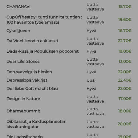
Uutta
CHARANAVI
15.70€
vastaava
CupOfTherapy : tunti tunnilta tuntien :
Uutta
19.60€
vastaava
100 havaintoa työelämästä
Cykeltjuven
Hyvä
16.70€
Uutta
Da Vinci -koodin aakkoset
22.70€
vastaava
Dada-kissa ja Populuksen popcornit
Hyvä
19.00€
Uutta
Dear Life: Stories
13.00€
vastaava
Den svavelgula himlen
Hyvä
22.00€
Depressiopäiväkirjat
Uusi
22.40€
Der liebe Gott macht blau
Hyvä
22.00€
Uutta
Design in Nature
17.00€
vastaava
Uutta
Dharmapummit
18.00€
vastaava
Dibitassut ja Kaktusplaneetan
Uutta
20.00€
vastaava
kissakuningatar
Uutta
Die Lachsfischerin
19.00€