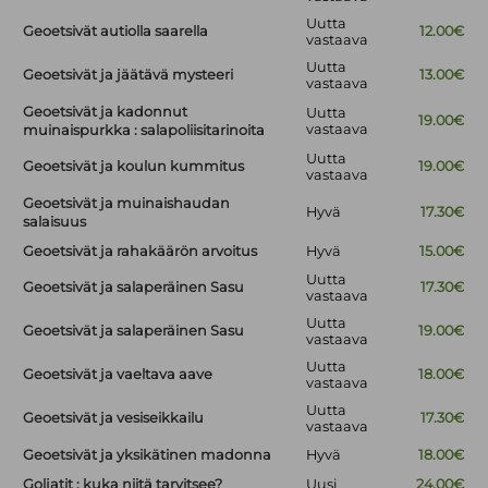
Uutta
Geoetsivät autiolla saarella
12.00€
vastaava
Uutta
Geoetsivät ja jäätävä mysteeri
13.00€
vastaava
Geoetsivät ja kadonnut
Uutta
19.00€
vastaava
muinaispurkka : salapoliisitarinoita
Uutta
Geoetsivät ja koulun kummitus
19.00€
vastaava
Geoetsivät ja muinaishaudan
Hyvä
17.30€
salaisuus
Geoetsivät ja rahakäärön arvoitus
Hyvä
15.00€
Uutta
Geoetsivät ja salaperäinen Sasu
17.30€
vastaava
Uutta
Geoetsivät ja salaperäinen Sasu
19.00€
vastaava
Uutta
Geoetsivät ja vaeltava aave
18.00€
vastaava
Uutta
Geoetsivät ja vesiseikkailu
17.30€
vastaava
Geoetsivät ja yksikätinen madonna
Hyvä
18.00€
Goljatit : kuka niitä tarvitsee?
Uusi
24.00€