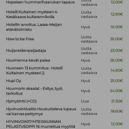
Uutta
Hopeisen hummerihaarukan tapaus
12.00€
vastaava
Hotelli Kultainen mysteeri 4:
Uutta
12.90€
vastaava
Kesäkaaos kultarannikolla
Hotellin arvoitus. Lasse-Maijan
Hyvä
16.00€
etsivätoimisto
Uutta
How to be Free
35.00€
vastaava
Uutta
Huijareidenpaljastaja
23.00€
vastaava
Huomenna kevät palaa
Hyvä
26.00€
Huoneen 13 kummitus : Hotelli
Uutta
14.90€
vastaava
Kultainen mysteeri 2.
Hupi Oy
Hyvä
25.00€
Huumorin skaalat - Esitys, tyyli,
Hyvä
24.00€
tarkoitus
Hymytintti (+CD)
Uusi
21.50€
Hyvinvointivaltio Houkutteleva lupaus
Uutta
18.60€
vastaava
vai karvas pettymys
HYVINVOINTIYHTEISKUNNAN
Hyvä
12.00€
PELASTUSOPPI 16 murrettua myyttiä