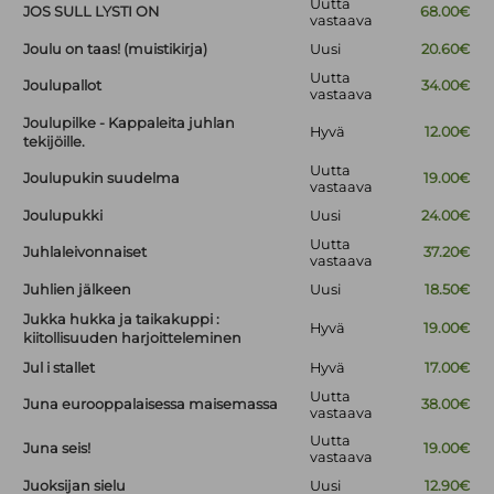
Uutta
JOS SULL LYSTI ON
68.00€
vastaava
Joulu on taas! (muistikirja)
Uusi
20.60€
Uutta
Joulupallot
34.00€
vastaava
Joulupilke - Kappaleita juhlan
Hyvä
12.00€
tekijöille.
Uutta
Joulupukin suudelma
19.00€
vastaava
Joulupukki
Uusi
24.00€
Uutta
Juhlaleivonnaiset
37.20€
vastaava
Juhlien jälkeen
Uusi
18.50€
Jukka hukka ja taikakuppi :
Hyvä
19.00€
kiitollisuuden harjoitteleminen
Jul i stallet
Hyvä
17.00€
Uutta
Juna eurooppalaisessa maisemassa
38.00€
vastaava
Uutta
Juna seis!
19.00€
vastaava
Juoksijan sielu
Uusi
12.90€