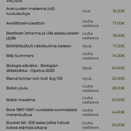
VÄLISSÄ
Avaruuden maisema (cd) :
Uusi
16.20€
tuutulauluja
Uutta
Avioliittosimulaattori
17.00€
vastaava
Bestikset Johanna ja Ulla salaisuuksien
Uutta
18.50€
vastaava
jäjillä
BIKINIRAJAUS näkökulmia kieleen
Hyvä
17.20€
Uutta
Billy Summers
14.00€
vastaava
Biologia eläväksi - Biologian
Hyvä
44.00€
didaktiikka - Opetus 2000
Bland tomtar och troll. årg 103
Hyvä
23.00€
Uutta
Bobin joulu
28.00€
vastaava
Uutta
Bobin maailma
20.00€
vastaava
Bore 1897-1997: vuosisata suomalaista
Uutta
44.00€
vastaava
merenkulkua
Bucket list : 500 asiaa jotka haluat
Uutta
20.00€
vastaava
kokea elämäsi aikana