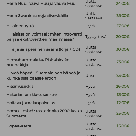
Uutta
Herra Huu, rouva Huu ja vauva Huu
24.00€
vastaava
Uutta
Herra Swanin sanoja siivekkäille
25.00€
vastaava
Hiljainen tyttö
Hyvä
27.00€
Hiljaisissa on voimaa! : miten introvertti
Tyydyttävä
20.00€
pärjää ekstroverttien maailmassa?
Uutta
Hilla ja salaperäinen saarni (kirja + CD)
30.00€
vastaava
Hirmuhommeleita. Pikkuhirviön
Uutta
23.00€
vastaava
puuhakirja
Hirveä häpeä - Suomalainen häpeä ja
Uusi
23.00€
kuinka siitä pääsee eroon
Hissimusiikkia
Hyvä
26.00€
Historien om tio-tusen-tre
Hyvä
13.00€
Hoitava jumalanpalvelus
Hyvä
12.00€
Homo! Lesbo! : tositarinoita 2000-luvun
Uutta
25.00€
vastaava
Suomesta
Uutta
Hopea-aarre
15.00€
vastaava