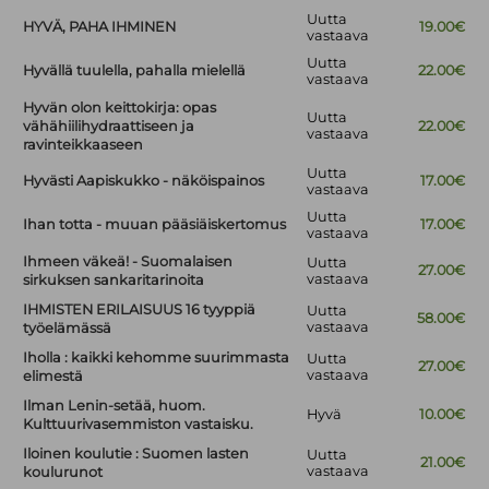
Uutta
HYVÄ, PAHA IHMINEN
19.00€
vastaava
Uutta
Hyvällä tuulella, pahalla mielellä
22.00€
vastaava
Hyvän olon keittokirja: opas
Uutta
vähähiilihydraattiseen ja
22.00€
vastaava
ravinteikkaaseen
Uutta
Hyvästi Aapiskukko - näköispainos
17.00€
vastaava
Uutta
Ihan totta - muuan pääsiäiskertomus
17.00€
vastaava
Ihmeen väkeä! - Suomalaisen
Uutta
27.00€
vastaava
sirkuksen sankaritarinoita
IHMISTEN ERILAISUUS 16 tyyppiä
Uutta
58.00€
vastaava
työelämässä
Iholla : kaikki kehomme suurimmasta
Uutta
27.00€
vastaava
elimestä
Ilman Lenin-setää, huom.
Hyvä
10.00€
Kulttuurivasemmiston vastaisku.
Iloinen koulutie : Suomen lasten
Uutta
21.00€
vastaava
koulurunot