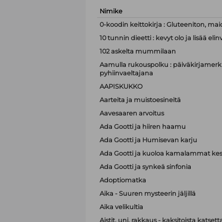
Nimike
0-koodin keittokirja : Gluteeniton, mai
10 tunnin dieetti : kevyt olo ja lisää e
102 askelta mummilaan
Aamulla rukouspolku : päiväkirjamerki
pyhiinvaeltajana
AAPISKUKKO
Aarteita ja muistoesineitä
Aavesaaren arvoitus
Ada Gootti ja hiiren haamu
Ada Gootti ja Humisevan karju
Ada Gootti ja kuoloa kamalammat kest
Ada Gootti ja synkeä sinfonia
Adoptiomatka
Aika - Suuren mysteerin jäljillä
Aika velikultia
Aistit, uni, rakkaus - kaksitoista katset