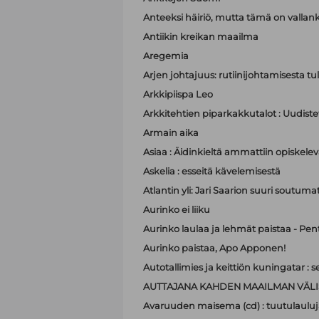
Anteeksi häiriö, mutta tämä on valla
Antiikin kreikan maailma
Aregemia
Arjen johtajuus: rutiinijohtamisesta tu
Arkkipiispa Leo
Arkkitehtien piparkakkutalot : Uudistet
Armain aika
Asiaa : Äidinkieltä ammattiin opiskelev
Askelia : esseitä kävelemisestä
Atlantin yli: Jari Saarion suuri soutuma
Aurinko ei liiku
Aurinko laulaa ja lehmät paistaa - Pen
Aurinko paistaa, Apo Apponen!
Autotallimies ja keittiön kuningatar 
AUTTAJANA KAHDEN MAAILMAN VÄLI
Avaruuden maisema (cd) : tuutulauluj