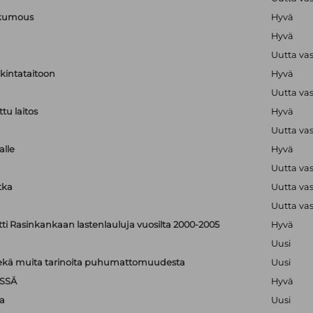
nkumous
Hyvä
Hyvä
Uutta va
lkintataitoon
Hyvä
Uutta va
tu laitos
Hyvä
Uutta va
alle
Hyvä
Uutta va
tka
Uutta va
Uutta va
tti Rasinkankaan lastenlauluja vuosilta 2000-2005
Hyvä
Uusi
: sekä muita tarinoita puhumattomuudesta
Uusi
SSÄ
Hyvä
a
Uusi