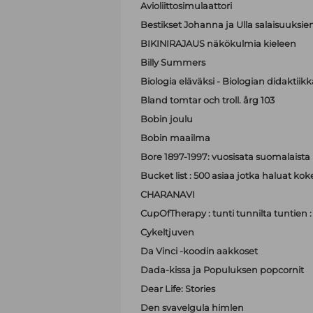
Avioliittosimulaattori
Bestikset Johanna ja Ulla salaisuuksien 
BIKINIRAJAUS näkökulmia kieleen
Billy Summers
Biologia eläväksi - Biologian didaktiik
Bland tomtar och troll. årg 103
Bobin joulu
Bobin maailma
Bore 1897-1997: vuosisata suomalaist
Bucket list : 500 asiaa jotka haluat ko
CHARANAVI
CupOfTherapy : tunti tunnilta tuntien 
Cykeltjuven
Da Vinci -koodin aakkoset
Dada-kissa ja Populuksen popcornit
Dear Life: Stories
Den svavelgula himlen