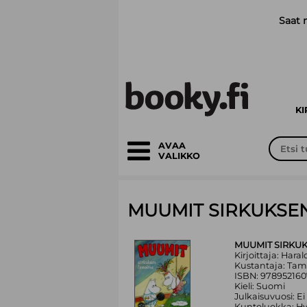
Siirry pääsisältöön
Saat 
K
AVAA
VALIKKO
MUUMIT SIRKUKSE
MUUMIT SIRKU
Kirjoittaja: Hara
Kustantaja: Ta
ISBN: 97895216
Kieli: Suomi
Julkaisuvuosi: Ei
Kuntoluokka: H