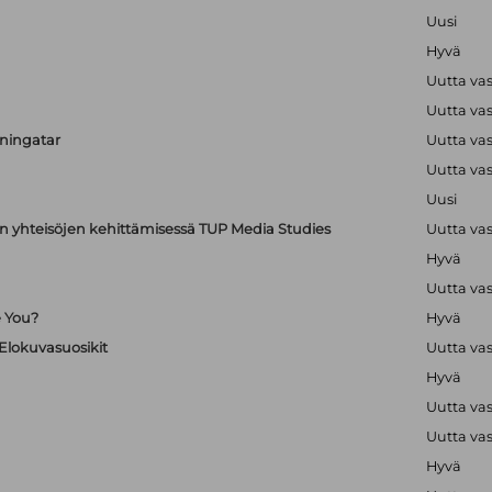
Uusi
Hyvä
Uutta va
Uutta va
uningatar
Uutta va
Uutta va
Uusi
en yhteisöjen kehittämisessä TUP Media Studies
Uutta va
Hyvä
Uutta va
e You?
Hyvä
 Elokuvasuosikit
Uutta va
Hyvä
Uutta va
Uutta va
Hyvä