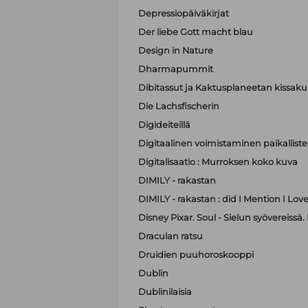
Depressiopäiväkirjat
Der liebe Gott macht blau
Design in Nature
Dharmapummit
Dibitassut ja Kaktusplaneetan kissak
Die Lachsfischerin
Digideiteillä
Digitaalinen voimistaminen paikallist
Digitalisaatio : Murroksen koko kuva
DIMILY - rakastan
DIMILY - rakastan : did I Mention I Lov
Disney Pixar. Soul - Sielun syövereissä.
Draculan ratsu
Druidien puuhoroskooppi
Dublin
Dublinilaisia