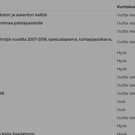
Kuntolu
doton ja sokeriton keittiö
Uutta va
linvoimaa pätkäpaastolla
Uutta va
Uutta va
ntöjä vuosilta 2007-2018, opetuslapsena, tuhlaajapoikana,
Uutta va
Hyvä
Hyvä
Hyvä
Uutta va
Uutta va
it
Uutta va
Uusi
Uusi
Uutta va
Hyvä
ta Kaija Saariahoon
Hyvä