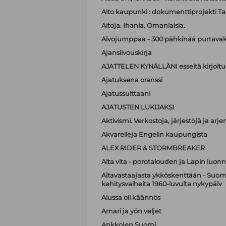
Aito kaupunki : dokumenttiprojekti T
Aitoja. Ihania. Omanlaisia.
Aivojumppaa - 300 pähkinää purtavak
Ajansiivouskirja
AJATTELEN KYNÄLLÄNI esseitä kirjoitu
Ajatuksena oranssi
Ajatussulttaani
AJATUSTEN LUKIJAKSI
Aktivismi. Verkostoja, järjestöjä ja ar
Akvarelleja Engelin kaupungista
ALEX RIDER & STORMBREAKER
Alta vita - porotalouden ja Lapin luonn
Altavastaajasta ykköskenttään - Suome
kehitysvaiheita 1960-luvulta nykypäiv
Alussa oli käännös
Amari ja yön veljet
Ankkojen Suomi