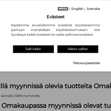
Suomi
|
English
|
Svenska
Evästeet
Käytämme sivustollamme evästeitä tarjotaksemme
parhaan mahdollisen käyttökokemuksen. Voit
hyväksyä kaikki evästeet tai valita sallimasi evästeet.
akaupassa
autta!
Salli kaikki
Valitse sallitut
nkääntelyryppyä
kpl
Tietosuojaseloste
äärä (kts. alla): 923 kpl
:llä myynnissä olevia tuotteita Om
ä samalla ISBN-numerolla.
lä Omakaupassa myynnissä olevat tu