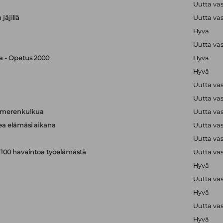
Uutta va
jäjillä
Uutta va
Hyvä
Uutta va
ka - Opetus 2000
Hyvä
Hyvä
Uutta va
Uutta va
a merenkulkua
Uutta va
kea elämäsi aikana
Uutta va
Uutta va
: 100 havaintoa työelämästä
Uutta va
Hyvä
Uutta va
Hyvä
Uutta va
Hyvä