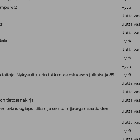
ampere 2
Hyvä
Uutta va
si
Uutta va
Uutta va
ksia
Hyvä
Uutta va
Hyvä
Hyvä
jen taitoja. Nykykulttuurin tutkimuskeskuksen julkaisuja 85
Hyvä
Uutta va
Uutta va
on tietosanakirja
Uutta va
n teknologiapolitiikan ja sen toimijaorganisaatioiden
Uutta va
Uutta va
Hyvä
Uutta va