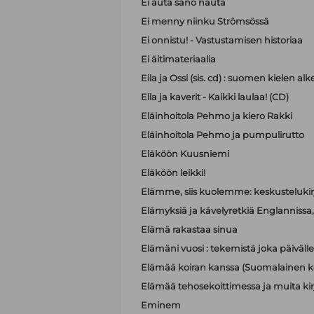
Ei auta sano nauta
Ei menny niinku Strömsössä
Ei onnistu! - Vastustamisen historiaa
Ei äitimateriaalia
Eila ja Ossi (sis. cd) : suomen kielen 
Ella ja kaverit - Kaikki laulaa! (CD)
Eläinhoitola Pehmo ja kiero Rakki
Eläinhoitola Pehmo ja pumpulirutto
Eläköön Kuusniemi
Eläköön leikki!
Elämme, siis kuolemme: keskustelukir
Elämyksiä ja kävelyretkiä Englannissa, R
Elämä rakastaa sinua
Elämäni vuosi : tekemistä joka päivälle
Elämää koiran kanssa (Suomalainen ko
Elämää tehosekoittimessa ja muita kir
Eminem