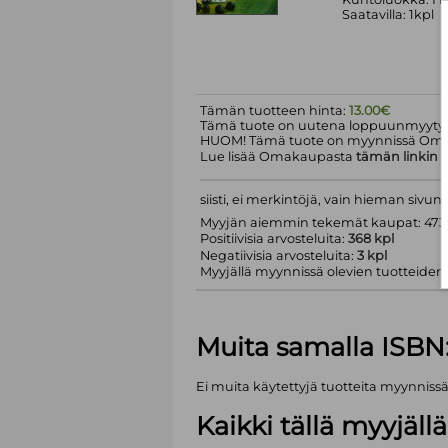
Saatavilla: 1kpl
Tämän tuotteen hinta:
13.00€
Tämä tuote on uutena loppuunmyyty.
HUOM! Tämä tuote on myynnissä Om
Lue lisää Omakaupasta
tämän linkin
k
siisti, ei merkintöjä, vain hieman sivu
Myyjän aiemmin tekemät kaupat: 473 
Positiivisia arvosteluita:
368 kpl
Negatiivisia arvosteluita:
3 kpl
Myyjällä myynnissä olevien tuotteiden m
Muita samalla ISBN
Ei muita käytettyjä tuotteita myynniss
Kaikki tällä myyjäl