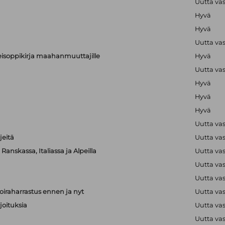
Uutta va
Hyvä
Hyvä
Uutta va
alkeisoppikirja maahanmuuttajille
Hyvä
Uutta va
Hyvä
Hyvä
Hyvä
Uutta va
jeitä
Uutta va
anskassa, Italiassa ja Alpeilla
Uutta va
Uutta va
Uutta va
iraharrastus ennen ja nyt
Uutta va
joituksia
Uutta va
Uutta va