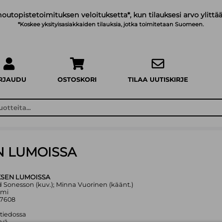
noutopistetoimituksen veloituksetta*, kun tilauksesi arvo ylittää
*Koskee yksityisasiakkaiden tilauksia, jotka toimitetaan Suomeen.
IRJAUDU
OSTOSKORI
TILAA UUTISKIRJE
N LUMOISSA
KSEN LUMOISSA
ld Sonesson (kuv.); Minna Vuorinen (käänt.)
mmi
07608
 tiedossa
yvä