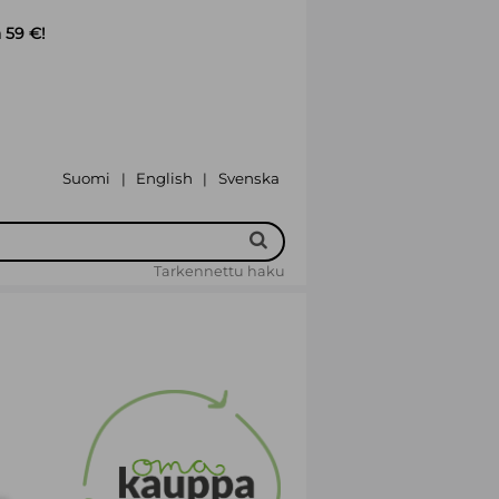
 59 €!
Suomi
English
Svenska
|
|
Tarkennettu haku