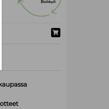
akaupassa
otteet