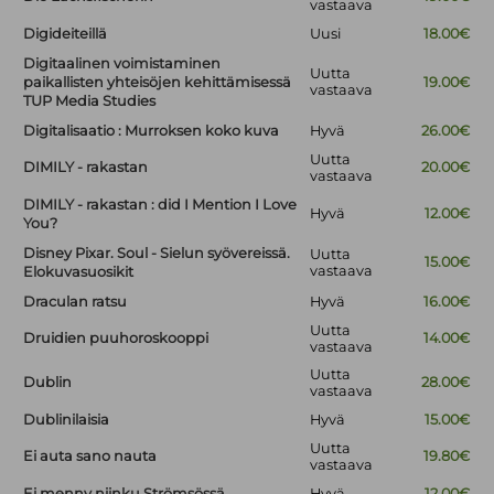
vastaava
Digideiteillä
Uusi
18.00€
Digitaalinen voimistaminen
Uutta
paikallisten yhteisöjen kehittämisessä
19.00€
vastaava
TUP Media Studies
Digitalisaatio : Murroksen koko kuva
Hyvä
26.00€
Uutta
DIMILY - rakastan
20.00€
vastaava
DIMILY - rakastan : did I Mention I Love
Hyvä
12.00€
You?
Disney Pixar. Soul - Sielun syövereissä.
Uutta
15.00€
vastaava
Elokuvasuosikit
Draculan ratsu
Hyvä
16.00€
Uutta
Druidien puuhoroskooppi
14.00€
vastaava
Uutta
Dublin
28.00€
vastaava
Dublinilaisia
Hyvä
15.00€
Uutta
Ei auta sano nauta
19.80€
vastaava
Ei menny niinku Strömsössä
Hyvä
12.00€