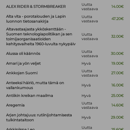
Uutta
ALEX RIDER & STORMBREAKER
14.00€
vastaava
Alta vita - porotalouden ja Lapin
Uutta
47.20€
vastaava
luonnon tietosanakirja
Altavastaajasta ykköskenttään -
Suomen teknologiapolitiikan ja sen
Uutta
32.00€
vastaava
toimijaorganisaatioiden
kehitysvaiheita 1960-luvulta nykypäiv
Uutta
Alussa oli käännös
30.00€
vastaava
Amari ja yön veljet
Hyvä
19.00€
Uutta
Ankkojen Suomi
27.00€
vastaava
Anteeksi häiriö, mutta tämä on
Hyvä
16.00€
vallankumous
Antiikin kreikan maailma
Hyvä
25.00€
Uutta
Aregemia
14.60€
vastaava
Arjen johtajuus: rutiinijohtamisesta
Hyvä
29.00€
tulkintataitoon
Uutta
Arkkipiispa Leo
25.60€