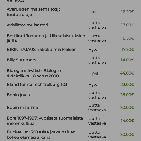
VÄLISSÄ
Avaruuden maisema (cd) :
Uusi
16.20€
tuutulauluja
Uutta
Avioliittosimulaattori
17.00€
vastaava
Bestikset Johanna ja Ulla salaisuuksien
Uutta
18.50€
vastaava
jäjillä
BIKINIRAJAUS näkökulmia kieleen
Hyvä
17.20€
Uutta
Billy Summers
14.00€
vastaava
Biologia eläväksi - Biologian
Hyvä
44.00€
didaktiikka - Opetus 2000
Bland tomtar och troll. årg 103
Hyvä
23.00€
Uutta
Bobin joulu
28.00€
vastaava
Uutta
Bobin maailma
20.00€
vastaava
Bore 1897-1997: vuosisata suomalaista
Uutta
44.00€
vastaava
merenkulkua
Bucket list : 500 asiaa jotka haluat
Uutta
20.00€
vastaava
kokea elämäsi aikana