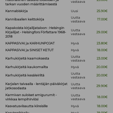
vastaava
tarkan vuoden määrittämisestä
Kannabiskirja
Uusi
25.90€
Uutta
Kannibaalien keittokirja
17.00€
vastaava
Kapakoista kirjailijataloon : Helsingin
Uutta
Kirjailijat - Helsingfors Författare 1968-
29.00€
vastaava
2018
KAPPASIVAI ja KARHUNPOJAT
Hyvä
23.80€
KAPPASIVAI ja SINISET KETUT
Hyvä
18.00€
Uutta
Karhukirjeitä kaamoksesta
23.00€
vastaava
Karhukirjeitä kaukomailta
Hyvä
20.00€
Uutta
Karhukirjeitä kesäleiriltä
20.00€
vastaava
Karjalan taivaalla - lentäjän päiväkirjat
Uutta
29.90€
vastaava
jatkosodasta
Karmivan suloiset amigurumit -
Uutta
18.00€
vastaava
virkkaa lempihirviösi
Kasvatusviisautta kiireisille
Hyvä
18.00€
Kasvisseikkailu
Hyvä
19.00€