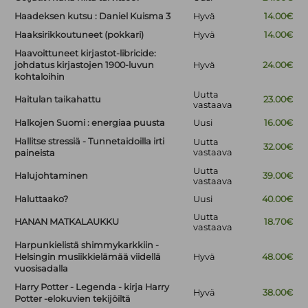
Haadeksen kutsu : Daniel Kuisma 3
Hyvä
14.00€
Haaksirikkoutuneet (pokkari)
Hyvä
14.00€
Haavoittuneet kirjastot-libricide:
johdatus kirjastojen 1900-luvun
Hyvä
24.00€
kohtaloihin
Uutta
Haitulan taikahattu
23.00€
vastaava
Halkojen Suomi : energiaa puusta
Uusi
16.00€
Hallitse stressiä - Tunnetaidoilla irti
Uutta
32.00€
vastaava
paineista
Uutta
Halujohtaminen
39.00€
vastaava
Haluttaako?
Uusi
40.00€
Uutta
HANAN MATKALAUKKU
18.70€
vastaava
Harpunkielistä shimmykarkkiin -
Helsingin musiikkielämää viidellä
Hyvä
48.00€
vuosisadalla
Harry Potter - Legenda - kirja Harry
Hyvä
38.00€
Potter -elokuvien tekijöiltä