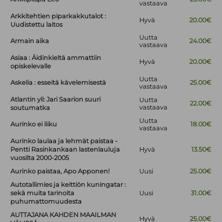
vastaava
Arkkitehtien piparkakkutalot :
Hyvä
20.00€
Uudistettu laitos
Uutta
Armain aika
24.00€
vastaava
Asiaa : Äidinkieltä ammattiin
Hyvä
20.00€
opiskelevalle
Uutta
Askelia : esseitä kävelemisestä
25.00€
vastaava
Atlantin yli: Jari Saarion suuri
Uutta
22.00€
vastaava
soutumatka
Uutta
Aurinko ei liiku
18.00€
vastaava
Aurinko laulaa ja lehmät paistaa -
Pentti Rasinkankaan lastenlauluja
Hyvä
13.50€
vuosilta 2000-2005
Aurinko paistaa, Apo Apponen!
Uusi
25.00€
Autotallimies ja keittiön kuningatar :
sekä muita tarinoita
Uusi
31.00€
puhumattomuudesta
AUTTAJANA KAHDEN MAAILMAN
Hyvä
25.00€