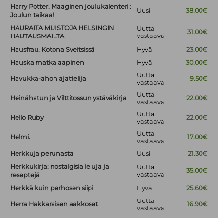
Harry Potter. Maaginen joulukalenteri :
Uusi
38.00€
Joulun taikaa!
HAURAITA MUISTOJA HELSINGIN
Uutta
31.00€
vastaava
HAUTAUSMAILTA
Hausfrau. Kotona Sveitsissä
Hyvä
23.00€
Hauska matka aapinen
Hyvä
30.00€
Uutta
Havukka-ahon ajattelija
9.50€
vastaava
Uutta
Heinähatun ja Vilttitossun ystäväkirja
22.00€
vastaava
Uutta
Hello Ruby
22.00€
vastaava
Uutta
Helmi.
17.00€
vastaava
Herkkuja perunasta
Uusi
21.30€
Herkkukirja: nostalgisia leluja ja
Uutta
35.00€
vastaava
reseptejä
Herkkä kuin perhosen siipi
Hyvä
25.60€
Uutta
Herra Hakkaraisen aakkoset
16.90€
vastaava