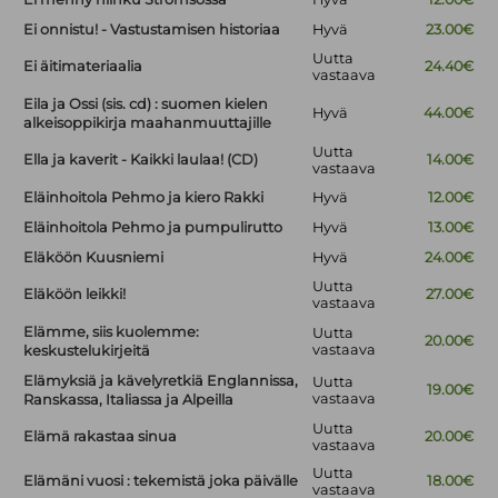
Ei onnistu! - Vastustamisen historiaa
Hyvä
23.00€
Uutta
Ei äitimateriaalia
24.40€
vastaava
Eila ja Ossi (sis. cd) : suomen kielen
Hyvä
44.00€
alkeisoppikirja maahanmuuttajille
Uutta
Ella ja kaverit - Kaikki laulaa! (CD)
14.00€
vastaava
Eläinhoitola Pehmo ja kiero Rakki
Hyvä
12.00€
Eläinhoitola Pehmo ja pumpulirutto
Hyvä
13.00€
Eläköön Kuusniemi
Hyvä
24.00€
Uutta
Eläköön leikki!
27.00€
vastaava
Elämme, siis kuolemme:
Uutta
20.00€
vastaava
keskustelukirjeitä
Elämyksiä ja kävelyretkiä Englannissa,
Uutta
19.00€
vastaava
Ranskassa, Italiassa ja Alpeilla
Uutta
Elämä rakastaa sinua
20.00€
vastaava
Uutta
Elämäni vuosi : tekemistä joka päivälle
18.00€
vastaava