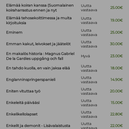
Elämää koiran kanssa (Suomalainen
Uutta
25.00€
vastaava
koiraharrastus ennen ja nyt
Elämää tehosekoittimessa ja muita
Uutta
19.00€
vastaava
kirjoituksia
Uutta
Eminem
25.00€
vastaava
Uutta
Emman kakut, leivokset ja jäätelöt
30.00€
vastaava
En makalös historia : Magnus Gabriel
Hyvä
23.00€
De la Gardies uppgång och fall
Uutta
En tahdo kuolla, en vain jaksa elää
18.00€
vastaava
Uutta
Englanninspringerspanieli
14.90€
vastaava
Uutta
Eniten vituttaa työ
20.00€
vastaava
Uutta
Enkeleitä päivääsi
15.00€
vastaava
Uutta
Enkelikellolapset
22.80€
vastaava
Uutta
Enkelit ja demonit - Lisävalaistusta
22.00€
vastaava