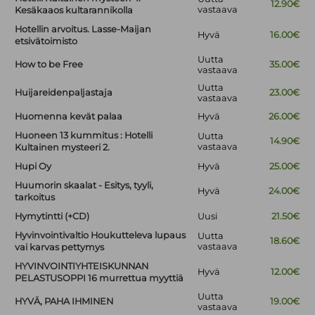
12.90€
vastaava
Kesäkaaos kultarannikolla
Hotellin arvoitus. Lasse-Maijan
Hyvä
16.00€
etsivätoimisto
Uutta
How to be Free
35.00€
vastaava
Uutta
Huijareidenpaljastaja
23.00€
vastaava
Huomenna kevät palaa
Hyvä
26.00€
Huoneen 13 kummitus : Hotelli
Uutta
14.90€
vastaava
Kultainen mysteeri 2.
Hupi Oy
Hyvä
25.00€
Huumorin skaalat - Esitys, tyyli,
Hyvä
24.00€
tarkoitus
Hymytintti (+CD)
Uusi
21.50€
Hyvinvointivaltio Houkutteleva lupaus
Uutta
18.60€
vastaava
vai karvas pettymys
HYVINVOINTIYHTEISKUNNAN
Hyvä
12.00€
PELASTUSOPPI 16 murrettua myyttiä
Uutta
HYVÄ, PAHA IHMINEN
19.00€
vastaava