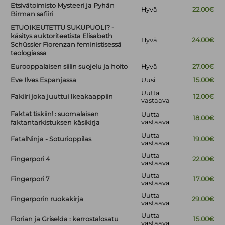
Etsivätoimisto Mysteeri ja Pyhän
Hyvä
22.00€
Birman safiiri
ETUOIKEUTETTU SUKUPUOLI? -
käsitys auktoriteetista Elisabeth
Hyvä
24.00€
Schüssler Fiorenzan feministisessä
teologiassa
Eurooppalaisen siilin suojelu ja hoito
Hyvä
27.00€
Eve Ilves Espanjassa
Uusi
15.00€
Uutta
Fakiiri joka juuttui Ikeakaappiin
12.00€
vastaava
Faktat tiskiin! : suomalaisen
Uutta
18.00€
vastaava
faktantarkistuksen käsikirja
Uutta
FatalNinja - Soturioppilas
19.00€
vastaava
Uutta
Fingerpori 4
22.00€
vastaava
Uutta
Fingerpori 7
17.00€
vastaava
Uutta
Fingerporin ruokakirja
29.00€
vastaava
Uutta
Florian ja Griselda : kerrostalosatu
15.00€
vastaava