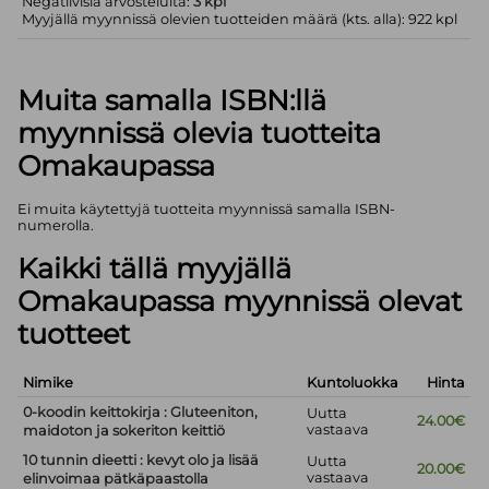
Negatiivisia arvosteluita:
3 kpl
Myyjällä myynnissä olevien tuotteiden määrä (kts. alla): 922 kpl
Muita samalla ISBN:llä
myynnissä olevia tuotteita
Omakaupassa
Ei muita käytettyjä tuotteita myynnissä samalla ISBN-
numerolla.
Kaikki tällä myyjällä
Omakaupassa myynnissä olevat
tuotteet
Nimike
Kuntoluokka
Hinta
0-koodin keittokirja : Gluteeniton,
Uutta
24.00€
vastaava
maidoton ja sokeriton keittiö
10 tunnin dieetti : kevyt olo ja lisää
Uutta
20.00€
vastaava
elinvoimaa pätkäpaastolla