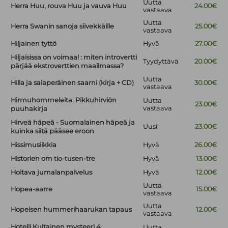
Uutta
Herra Huu, rouva Huu ja vauva Huu
24.00€
vastaava
Uutta
Herra Swanin sanoja siivekkäille
25.00€
vastaava
Hiljainen tyttö
Hyvä
27.00€
Hiljaisissa on voimaa! : miten introvertti
Tyydyttävä
20.00€
pärjää ekstroverttien maailmassa?
Uutta
Hilla ja salaperäinen saarni (kirja + CD)
30.00€
vastaava
Hirmuhommeleita. Pikkuhirviön
Uutta
23.00€
vastaava
puuhakirja
Hirveä häpeä - Suomalainen häpeä ja
Uusi
23.00€
kuinka siitä pääsee eroon
Hissimusiikkia
Hyvä
26.00€
Historien om tio-tusen-tre
Hyvä
13.00€
Hoitava jumalanpalvelus
Hyvä
12.00€
Uutta
Hopea-aarre
15.00€
vastaava
Uutta
Hopeisen hummerihaarukan tapaus
12.00€
vastaava
Hotelli Kultainen mysteeri 4:
Uutta