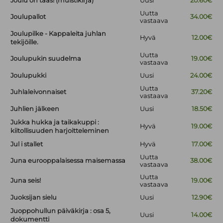
Joulu on taas! (muistikirja)
Uusi
20.60€
Uutta
Joulupallot
34.00€
vastaava
Joulupilke - Kappaleita juhlan
Hyvä
12.00€
tekijöille.
Uutta
Joulupukin suudelma
19.00€
vastaava
Joulupukki
Uusi
24.00€
Uutta
Juhlaleivonnaiset
37.20€
vastaava
Juhlien jälkeen
Uusi
18.50€
Jukka hukka ja taikakuppi :
Hyvä
19.00€
kiitollisuuden harjoitteleminen
Jul i stallet
Hyvä
17.00€
Uutta
Juna eurooppalaisessa maisemassa
38.00€
vastaava
Uutta
Juna seis!
19.00€
vastaava
Juoksijan sielu
Uusi
12.90€
Juoppohullun päiväkirja : osa 5,
Uusi
14.00€
dokumentti