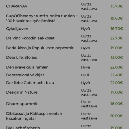
Uutta
CHARANAVI
15.70€
vastaava
CupOfTherapy : tunti tunnilta tuntien :
Uutta
19.60€
vastaava
100 havaintoa työelämästä
Cykeltjuven
Hyvä
16.70€
Uutta
Da Vinci -koodin aakkoset
22.70€
vastaava
Dada-kissa ja Populuksen popcornit
Hyvä
19.00€
Uutta
Dear Life: Stories
13.00€
vastaava
Den svavelgula himlen
Hyvä
22.00€
Depressiopäiväkirjat
Uusi
22.40€
Der liebe Gott macht blau
Hyvä
22.00€
Uutta
Design in Nature
17.00€
vastaava
Uutta
Dharmapummit
18.00€
vastaava
Dibitassut ja Kaktusplaneetan
Uutta
20.00€
vastaava
kissakuningatar
Uutta
Die Lachsfischerin
19.00€