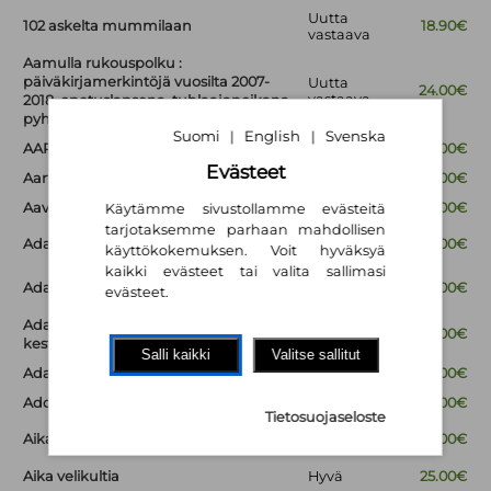
Uutta
102 askelta mummilaan
18.90€
vastaava
Aamulla rukouspolku :
päiväkirjamerkintöjä vuosilta 2007-
Uutta
24.00€
vastaava
2018, opetuslapsena, tuhlaajapoikana,
pyhiinvaeltajana
Suomi
English
Svenska
|
|
AAPISKUKKO
Hyvä
18.00€
Evästeet
Aarteita ja muistoesineitä
Hyvä
14.00€
Aavesaaren arvoitus
Hyvä
18.00€
Käytämme sivustollamme evästeitä
tarjotaksemme parhaan mahdollisen
Uutta
Ada Gootti ja hiiren haamu
34.00€
käyttökokemuksen. Voit hyväksyä
vastaava
kaikki evästeet tai valita sallimasi
Uutta
Ada Gootti ja Humisevan karju
26.00€
evästeet.
vastaava
Ada Gootti ja kuoloa kamalammat
Uutta
29.00€
vastaava
kestit
Salli kaikki
Valitse sallitut
Ada Gootti ja synkeä sinfonia
Uusi
29.00€
Adoptiomatka
Uusi
29.00€
Tietosuojaseloste
Uutta
Aika - Suuren mysteerin jäljillä
35.00€
vastaava
Aika velikultia
Hyvä
25.00€