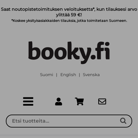
Siirry pääsisältöön
Saat noutopistetoimituksen veloituksetta*, kun tilauksesi arvo
ylittää 59 €!
*Koskee yksityisasiakkaiden tilauksia, jotka toimitetaan Suomeen.
Suomi
English
Svenska
|
|