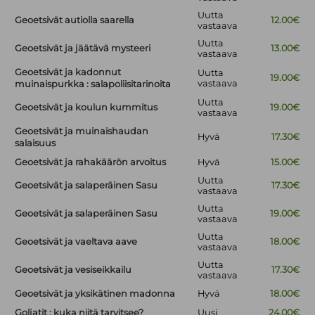
Uutta
Geoetsivät autiolla saarella
12.00€
vastaava
Uutta
Geoetsivät ja jäätävä mysteeri
13.00€
vastaava
Geoetsivät ja kadonnut
Uutta
19.00€
vastaava
muinaispurkka : salapoliisitarinoita
Uutta
Geoetsivät ja koulun kummitus
19.00€
vastaava
Geoetsivät ja muinaishaudan
Hyvä
17.30€
salaisuus
Geoetsivät ja rahakäärön arvoitus
Hyvä
15.00€
Uutta
Geoetsivät ja salaperäinen Sasu
17.30€
vastaava
Uutta
Geoetsivät ja salaperäinen Sasu
19.00€
vastaava
Uutta
Geoetsivät ja vaeltava aave
18.00€
vastaava
Uutta
Geoetsivät ja vesiseikkailu
17.30€
vastaava
Geoetsivät ja yksikätinen madonna
Hyvä
18.00€
Goljatit : kuka niitä tarvitsee?
Uusi
24.00€