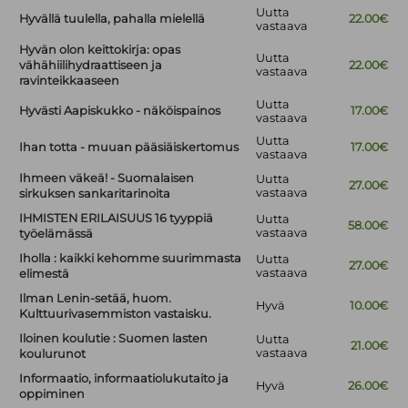
Uutta
Hyvällä tuulella, pahalla mielellä
22.00€
vastaava
Hyvän olon keittokirja: opas
Uutta
vähähiilihydraattiseen ja
22.00€
vastaava
ravinteikkaaseen
Uutta
Hyvästi Aapiskukko - näköispainos
17.00€
vastaava
Uutta
Ihan totta - muuan pääsiäiskertomus
17.00€
vastaava
Ihmeen väkeä! - Suomalaisen
Uutta
27.00€
vastaava
sirkuksen sankaritarinoita
IHMISTEN ERILAISUUS 16 tyyppiä
Uutta
58.00€
vastaava
työelämässä
Iholla : kaikki kehomme suurimmasta
Uutta
27.00€
vastaava
elimestä
Ilman Lenin-setää, huom.
Hyvä
10.00€
Kulttuurivasemmiston vastaisku.
Iloinen koulutie : Suomen lasten
Uutta
21.00€
vastaava
koulurunot
Informaatio, informaatiolukutaito ja
Hyvä
26.00€
oppiminen