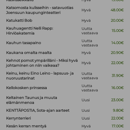
Katsomosta kulisseihin - satavuotias
Hyvä
48.00€
Joensuun kaupunginteatteri
Katukatti Bob
Hyvä
20.00€
Kauhuagentti Nelli Rapp:
Uutta
15.00€
vastaava
Hirviöakatemia
Uutta
Kauhun tasapaino
14.00€
vastaava
Kaukana omalta maalta
Hyvä
20.90€
Kehnot pomot ympärilläni - Miksi hyvä
Hyvä
22.00€
johtaminen on niin vaikeaa?
Keinu, keinu Eino Leino - lapsuus- ja
Uutta
31.90€
vastaava
nuoruustarinat
Uutta
Kellokosken prinsessa
16.00€
vastaava
Keltainen Taunus ja muuta
Uusi
23.00€
elämänmenoa
KENTTÄPOSTIA, Sota-ajan aarteet
Uusi
9.80€
Kerrynterrieri
Uusi
22.00€
Kesän kerran mentyä
Hyvä
17.00€