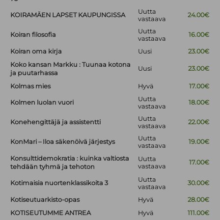
Uutta
KOIRAMÄEN LAPSET KAUPUNGISSA
24.00€
vastaava
Uutta
Koiran filosofia
16.00€
vastaava
Koiran oma kirja
Uusi
23.00€
Koko kansan Markku : Tuunaa kotona
Uusi
23.00€
ja puutarhassa
Kolmas mies
Hyvä
17.00€
Uutta
Kolmen luolan vuori
18.00€
vastaava
Uutta
Konehengittäjä ja assistentti
22.00€
vastaava
Uutta
KonMari – Iloa säkenöivä järjestys
19.00€
vastaava
Konsulttidemokratia : kuinka valtiosta
Uutta
17.00€
vastaava
tehdään tyhmä ja tehoton
Uutta
Kotimaisia nuortenklassikoita 3
30.00€
vastaava
Kotiseutuarkisto-opas
Hyvä
28.00€
KOTISEUTUMME ANTREA
Hyvä
111.00€