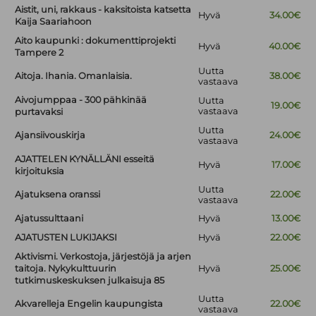
Aistit, uni, rakkaus - kaksitoista katsetta
Hyvä
34.00€
Kaija Saariahoon
Aito kaupunki : dokumenttiprojekti
Hyvä
40.00€
Tampere 2
Uutta
Aitoja. Ihania. Omanlaisia.
38.00€
vastaava
Aivojumppaa - 300 pähkinää
Uutta
19.00€
vastaava
purtavaksi
Uutta
Ajansiivouskirja
24.00€
vastaava
AJATTELEN KYNÄLLÄNI esseitä
Hyvä
17.00€
kirjoituksia
Uutta
Ajatuksena oranssi
22.00€
vastaava
Ajatussulttaani
Hyvä
13.00€
AJATUSTEN LUKIJAKSI
Hyvä
22.00€
Aktivismi. Verkostoja, järjestöjä ja arjen
taitoja. Nykykulttuurin
Hyvä
25.00€
tutkimuskeskuksen julkaisuja 85
Uutta
Akvarelleja Engelin kaupungista
22.00€
vastaava