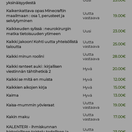
Uusi
25.00€
yksinäisyydestä
Kaikenkattava opas Minecraftin
Uutta
maailmaan : osa 1, perusteet ja
19.00€
vastaava
selviytyminen
Kaikkeuden sylissä : neurokirurgin
Uusi
23.00€
matka tietoisuuden ytimeen
Kaikki jakoon! Kohti uutta yhteisöllistä
Uutta
25.00€
vastaava
taloutta
Uutta
Kaikki minun roolini
28.00€
vastaava
Kaikki ranteet auki : kirjallisen
Hyvä
20.00€
viestinnän tähtihetkiä 2
Kaikki se mitä en muista
Hyvä
12.00€
Kaikkien aikojen kirja
Hyvä
15.00€
Kaima
Hyvä
13.00€
Uutta
Kaisa-mummin yövieraat
19.00€
vastaava
Uutta
Kakin maku
17.00€
vastaava
KALENTERI - ihmiskunnan
Uutta
historiallinen taistelu todellisen ja
23.00€