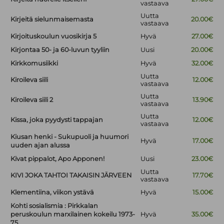
vastaava
Uutta
Kirjeitä sielunmaisemasta
20.00€
vastaava
Kirjoituskoulun vuosikirja 5
Hyvä
27.00€
Kirjontaa 50- ja 60-luvun tyyliin
Uusi
20.00€
Kirkkomusiikki
Hyvä
32.00€
Uutta
Kiroileva siili
12.00€
vastaava
Uutta
Kiroileva siili 2
13.90€
vastaava
Uutta
Kissa, joka pyydysti tappajan
12.00€
vastaava
Kiusan henki - Sukupuoli ja huumori
Hyvä
17.00€
uuden ajan alussa
Kivat pippalot, Apo Apponen!
Uusi
23.00€
Uutta
KIVI JOKA TAHTOI TAKAISIN JÄRVEEN
17.70€
vastaava
Klementiina, viikon ystävä
Hyvä
15.00€
Kohti sosialismia : Pirkkalan
peruskoulun marxilainen kokeilu 1973-
Hyvä
35.00€
75