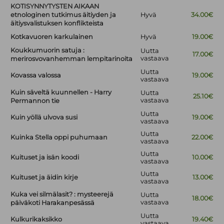
KOTISYNNYTYSTEN AIKAAN
etnologinen tutkimus äitiyden ja
Hyvä
34.00€
äitiysvalistuksen konflikteista
Kotkavuoren karkulainen
Hyvä
19.00€
Koukkumuorin satuja :
Uutta
17.00€
vastaava
merirosvovanhemman lempitarinoita
Uutta
Kovassa valossa
19.00€
vastaava
Kuin säveltä kuunnellen - Harry
Uutta
25.10€
vastaava
Permannon tie
Uutta
Kuin yöllä ulvova susi
19.00€
vastaava
Uutta
Kuinka Stella oppi puhumaan
22.00€
vastaava
Uutta
Kuituset ja isän koodi
10.00€
vastaava
Uutta
Kuituset ja äidin kirje
13.00€
vastaava
Kuka vei silmälasit? : mysteerejä
Uutta
18.00€
vastaava
päiväkoti Harakanpesässä
Uutta
Kulkurikaksikko
19.40€
vastaava