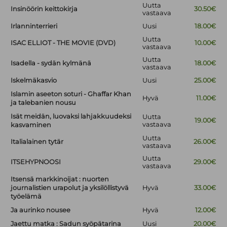
Uutta
Insinöörin keittokirja
30.50€
vastaava
Irlanninterrieri
Uusi
18.00€
Uutta
ISAC ELLIOT - THE MOVIE (DVD)
10.00€
vastaava
Uutta
Isadella - sydän kylmänä
18.00€
vastaava
Iskelmäkasvio
Uusi
25.00€
Islamin aseeton soturi - Ghaffar Khan
Hyvä
11.00€
ja talebanien nousu
Isät meidän, luovaksi lahjakkuudeksi
Uutta
19.00€
vastaava
kasvaminen
Uutta
Italialainen tytär
26.00€
vastaava
Uutta
ITSEHYPNOOSI
29.00€
vastaava
Itsensä markkinoijat : nuorten
journalistien urapolut ja yksilöllistyvä
Hyvä
33.00€
työelämä
Ja aurinko nousee
Hyvä
12.00€
Jaettu matka : Sadun syöpätarina
Uusi
20.00€