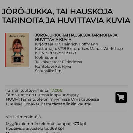
JÖRÖ-JUKKA, TAI HAUSKOJA
TARINOITA JA HUVITTAVIA KUVIA
JÖRÖ-JUKKA, TAI HAUSKOJA TARINOITA JA
HUVITTAVIA KUVIA
Kirjoittaja: Dr. Heinrich Hoffmann
Kustantaja: VPB Enterprises Marras Workshop
ISBN: 9789529905058
Kieli: Suomi
Julkaisuvuosi: Ei tiedossa
Kuntoluokka: Hyvä
Saatavilla: 1kpl
Tämän tuotteen hinta:
17.00€
Tämä tuote on uutena loppuunmyyty.
HUOM! Tämä tuote on myynnissä Omakaupassa
Lue lisää Omakaupasta
tämän linkin
kautta!
siisti, ei merkintöjä
Myyjän aiemmin tekemät kaupat: 473 kpl
Positiivisia arvosteluita:
368 kpl