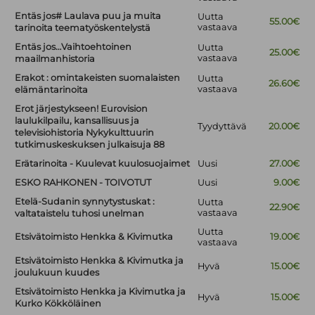
Entäs jos# Laulava puu ja muita
Uutta
55.00€
vastaava
tarinoita teematyöskentelystä
Entäs jos…Vaihtoehtoinen
Uutta
25.00€
vastaava
maailmanhistoria
Erakot : omintakeisten suomalaisten
Uutta
26.60€
vastaava
elämäntarinoita
Erot järjestykseen! Eurovision
laulukilpailu, kansallisuus ja
Tyydyttävä
20.00€
televisiohistoria Nykykulttuurin
tutkimuskeskuksen julkaisuja 88
Erätarinoita - Kuulevat kuulosuojaimet
Uusi
27.00€
ESKO RAHKONEN - TOIVOTUT
Uusi
9.00€
Etelä-Sudanin synnytystuskat :
Uutta
22.90€
vastaava
valtataistelu tuhosi unelman
Uutta
Etsivätoimisto Henkka & Kivimutka
19.00€
vastaava
Etsivätoimisto Henkka & Kivimutka ja
Hyvä
15.00€
joulukuun kuudes
Etsivätoimisto Henkka ja Kivimutka ja
Hyvä
15.00€
Kurko Kökköläinen