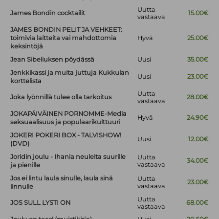
Uutta
James Bondin cocktailit
15.00€
vastaava
JAMES BONDIN PELIT JA VEHKEET:
toimivia laitteita vai mahdottomia
Hyvä
25.00€
keksintöjä
Jean Sibeliuksen pöydässä
Uusi
35.00€
Jenkkikassi ja muita juttuja Kukkulan
Uusi
23.00€
korttelista
Uutta
Joka lyönnillä tulee olla tarkoitus
28.00€
vastaava
JOKAPÄIVÄINEN PORNOMME-Media
Hyvä
24.90€
seksuaalisuus ja populaarikulttuuri
JOKERI POKERI BOX - TALVISHOW!
Uusi
12.00€
(DVD)
Joridin joulu - Ihania neuleita suurille
Uutta
34.00€
vastaava
ja pienille
Jos ei lintu laula sinulle, laula sinä
Uutta
23.00€
vastaava
linnulle
Uutta
JOS SULL LYSTI ON
68.00€
vastaava