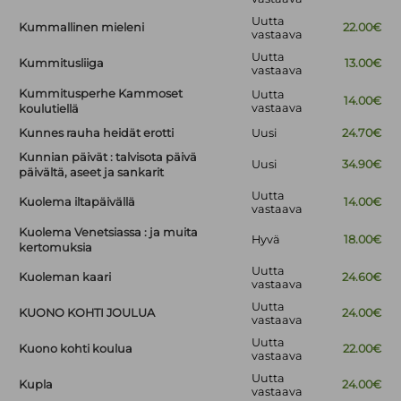
Uutta
Kummallinen mieleni
22.00€
vastaava
Uutta
Kummitusliiga
13.00€
vastaava
Kummitusperhe Kammoset
Uutta
14.00€
vastaava
koulutiellä
Kunnes rauha heidät erotti
Uusi
24.70€
Kunnian päivät : talvisota päivä
Uusi
34.90€
päivältä, aseet ja sankarit
Uutta
Kuolema iltapäivällä
14.00€
vastaava
Kuolema Venetsiassa : ja muita
Hyvä
18.00€
kertomuksia
Uutta
Kuoleman kaari
24.60€
vastaava
Uutta
KUONO KOHTI JOULUA
24.00€
vastaava
Uutta
Kuono kohti koulua
22.00€
vastaava
Uutta
Kupla
24.00€
vastaava