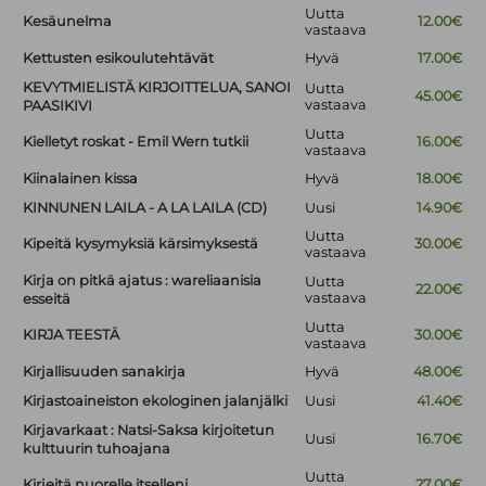
Uutta
Kesäunelma
12.00€
vastaava
Kettusten esikoulutehtävät
Hyvä
17.00€
KEVYTMIELISTÄ KIRJOITTELUA, SANOI
Uutta
45.00€
vastaava
PAASIKIVI
Uutta
Kielletyt roskat - Emil Wern tutkii
16.00€
vastaava
Kiinalainen kissa
Hyvä
18.00€
KINNUNEN LAILA - A LA LAILA (CD)
Uusi
14.90€
Uutta
Kipeitä kysymyksiä kärsimyksestä
30.00€
vastaava
Kirja on pitkä ajatus : wareliaanisia
Uutta
22.00€
vastaava
esseitä
Uutta
KIRJA TEESTÄ
30.00€
vastaava
Kirjallisuuden sanakirja
Hyvä
48.00€
Kirjastoaineiston ekologinen jalanjälki
Uusi
41.40€
Kirjavarkaat : Natsi-Saksa kirjoitetun
Uusi
16.70€
kulttuurin tuhoajana
Uutta
Kirjeitä nuorelle itselleni
27.00€