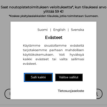
Siirry pääsisältöön
Saat noutopistetoimituksen veloituksetta*, kun tilauksesi arvo
ylittää 59 €!
*Koskee yksityisasiakkaiden tilauksia, jotka toimitetaan Suomeen.
Suomi
English
Svenska
|
|
Evästeet
Käytämme sivustollamme evästeitä
tarjotaksemme parhaan mahdollisen
käyttökokemuksen. Voit hyväksyä
Suomi
English
Svenska
|
|
kaikki evästeet tai valita sallimasi
evästeet.
Salli kaikki
Valitse sallitut
Tietosuojaseloste