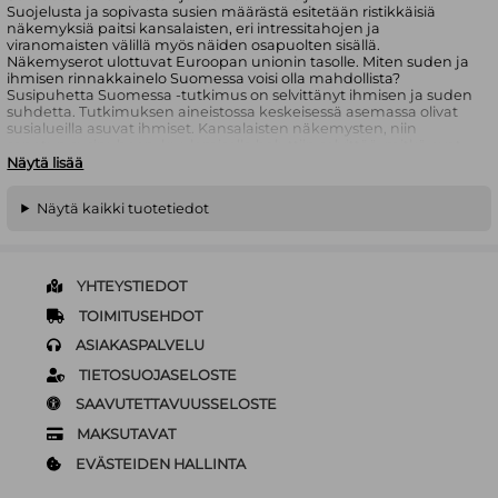
Suojelusta ja sopivasta susien määrästä esitetään ristikkäisiä
näkemyksiä paitsi kansalaisten, eri intressitahojen ja
viranomaisten välillä myös näiden osapuolten sisällä.
Näkemyserot ulottuvat Euroopan unionin tasolle. Miten suden ja
ihmisen rinnakkainelo Suomessa voisi olla mahdollista?
Susipuhetta Suomessa -tutkimus on selvittänyt ihmisen ja suden
suhdetta. Tutkimuksen aineistossa keskeisessä asemassa olivat
susialueilla asuvat ihmiset. Kansalaisten näkemysten, niin
sanotun susipuheen, kuulemisella haluttiin selvittää, mitkä ovat
suteen liittyvät näkökulmat, miten niitä perustellaan ja mihin
Näytä lisää
käytännön seikkoihin ne keskittyvät. Paikallisesta arjesta kertovia
susipuheita kuultiin yleisötilaisuuksissa eri puolilla Suomea noin
Näytä kaikki tuotetiedot
2000. Tutkimuksessa koottiin lisäksi noin tuhannen
maakunnallisen tai valtakunnallisen etujärjestön, yhdistyksen ja
suteen liittyvän intressitahon edustajien näkemykset. Tutkimus
muodostaa maakunnallisista ja valtakunnallisista näkemyksistä
kuvauksen siitä, millainen on ihmisen ja suden suhde 2000-luvun
YHTEYSTIEDOT
alun Suomessa sekä millaista susipolitiikkaa Suomen tulisi
harjoittaa. Tulokset tarjoavat valmisteluaineistoa
TOIMITUSEHDOT
hoitosuunnitelman laatimiseksi Suomen susikannalle.
ASIAKASPALVELU
TIETOSUOJASELOSTE
SAAVUTETTAVUUSSELOSTE
MAKSUTAVAT
EVÄSTEIDEN HALLINTA