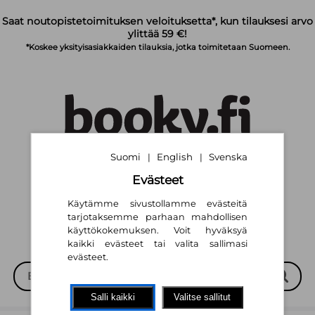
Siirry pääsisältöön
Saat noutopistetoimituksen veloituksetta*, kun tilauksesi arvo
ylittää 59 €!
*Koskee yksityisasiakkaiden tilauksia, jotka toimitetaan Suomeen.
Suomi
English
Svenska
|
|
Suomi
English
Svenska
|
|
Evästeet
Käytämme sivustollamme evästeitä
tarjotaksemme parhaan mahdollisen
käyttökokemuksen. Voit hyväksyä
kaikki evästeet tai valita sallimasi
evästeet.
Salli kaikki
Valitse sallitut