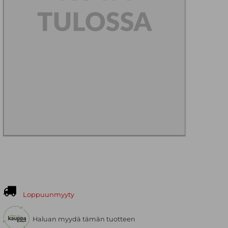
Loppuunmyyty
Haluan myydä tämän tuotteen