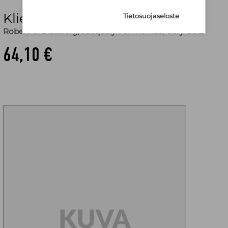
Klient jako kapital
Tietosuojaseloste
Robert C. Blattberg
,
Jacquelyn S. Thomas
,
Gary Getz
64,10 €