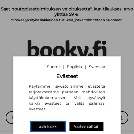
Siirry pääsisältöön
Saat noutopistetoimituksen veloituksetta*, kun tilauksesi arvo
ylittää 59 €!
*Koskee yksityisasiakkaiden tilauksia, jotka toimitetaan Suomeen.
Suomi
English
Svenska
|
|
Suomi
English
Svenska
|
|
Evästeet
Käytämme sivustollamme evästeitä
tarjotaksemme parhaan mahdollisen
käyttökokemuksen. Voit hyväksyä
kaikki evästeet tai valita sallimasi
evästeet.
Salli kaikki
Valitse sallitut