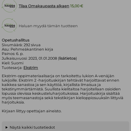
Tilaa Omakaupasta alkaen
15,00 €
Haluan myydä tämän tuotteen
Opetushallitus
Sivumäärä:
292
sivua
Asu:
Pehmeäkantinen kirja
Painos:
6. p.
Julkaisuvuosi:
2023, 01.01.2008 (
lisätietoa
)
Kieli:
Suomi
Tuotesarja:
Ekstrim
Ekstrim-oppimateriaalisarja on tarkoitettu lukion A-venäjän
lukijoille. Ekstrim 2 -harjoituskirjan tehtävät harjoittavat ennen
kaikkea sanastoa ja sen käyttöä, kirjallista ilmaisua ja
tekstinymmärtämistä. Suullista kielitaitoa harjoitellaan osioiden
lopussa olevissa keskusteluharjoituksissa. Harjoituskirja sisältää
myös teemasanastoja sekä tekstikirjan kielioppiosuuksiin liittyviä
harjoituksia.
Kirjaan liittyy opettajan aineisto.
Näytä kaikki tuotetiedot