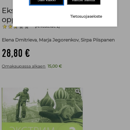
Ekstrim 2 Lukion A-venäjän
Tietosuojaseloste
oppikirjasarja Harjoituskirja
(Arvostelut: 2)
Elena Dmitrieva
,
Marja Jegorenkov
,
Sirpa Piispanen
28,80 €
Omakaupassa alkaen
15,00 €