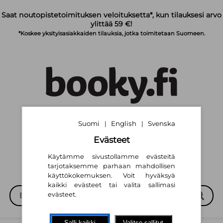
Siirry pääsisältöön
Saat noutopistetoimituksen veloituksetta*, kun tilauksesi arvo
ylittää 59 €!
*Koskee yksityisasiakkaiden tilauksia, jotka toimitetaan Suomeen.
Suomi
English
Svenska
|
|
Suomi
English
Svenska
|
|
Evästeet
Käytämme sivustollamme evästeitä
tarjotaksemme parhaan mahdollisen
käyttökokemuksen. Voit hyväksyä
kaikki evästeet tai valita sallimasi
evästeet.
Salli kaikki
Valitse sallitut