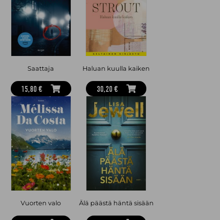
työskenteli pitkään lastenkirjallisuuden parissa kustannusalalla.
Tuottelias Griffiths on kirjoittanut yli 30 kirjaa. Ruth Galloway -
tarinoiden lisäksi hän on lumonnut lukijansa Brightonin
mysteerit- ja Harbinder Kaur tutkii -sarjoillaan.
Saattaja
Haluan kuulla kaiken
15,80 €
30,20 €
Vuorten valo
Älä päästä häntä sisään