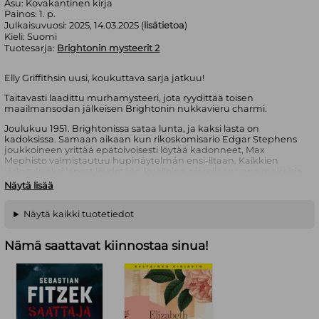
Asu:
Kovakantinen kirja
Painos:
1. p.
Julkaisuvuosi:
2025, 14.03.2025 (
lisätietoa
)
Kieli:
Suomi
Tuotesarja:
Brightonin mysteerit 2
Elly Griffithsin uusi, koukuttava sarja jatkuu!
Taitavasti laadittu murhamysteeri, jota ryydittää toisen
maailmansodan jälkeisen Brightonin nukkavieru charmi.
Joulukuu 1951. Brightonissa sataa lunta, ja kaksi lasta on
kadoksissa. Samaan aikaan kun rikoskomisario Edgar Stephens
joukkoineen yrittää epätoivoisesti löytää kadonneet, Max
Mephisto valmistautuu hupinäytelmän ensi-iltaan. Kaikkien
järkytykseksi lapset löydetään kuolleina, vierellään vana makeisia.
Onko tapauksella jokin yhteys ennen sotaa teatterissa
Näytä lisää
tapahtuneeseen murhaan, jonka Edgarin ja Maxin ystävä Stan
Parks muistaa liiankin hyvin? Vai onko kaikki vain illuusiota,
savuverho, jonka tarkoitus on kätkeä totuus?
Näytä kaikki tuotetiedot
Edgar on kiperän paikan edessä: palapelin palat on saatava
Nämä saattavat kiinnostaa sinua!
loksahtamaan paikoilleen, ennen kuin on liian myöhäistä…
Kiehtovan kinkkinen mysteeri, omintakeiset henkilöhahmot ja
aitoa toisen maailmansodan jälkeistä brittitunnelmaa. – Kirkus
Reviews
Elly Griffiths tunnetaan arkeologi Ruth Gallowaysta kertovasta
huippusuositusta dekkarisarjasta. Ennen kirjailijanuraansa hän