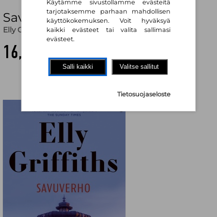
Käytämme sivustollamme evästeitä
tarjotaksemme parhaan mahdollisen
Savuverho
käyttökokemuksen. Voit hyväksyä
Elly Griffiths
,
Pauli Tapio (käänt.)
kaikki evästeet tai valita sallimasi
evästeet.
16,60 €
Salli kaikki
Valitse sallitut
Tietosuojaseloste