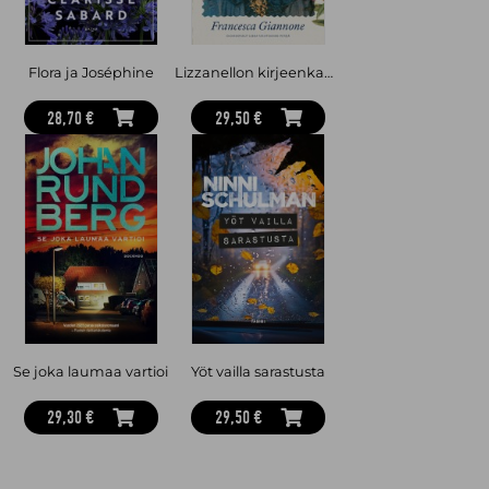
Flora ja Joséphine
Lizzanellon kirjeenkantaja
28,70 €
29,50 €
Se joka laumaa vartioi
Yöt vailla sarastusta
29,30 €
29,50 €