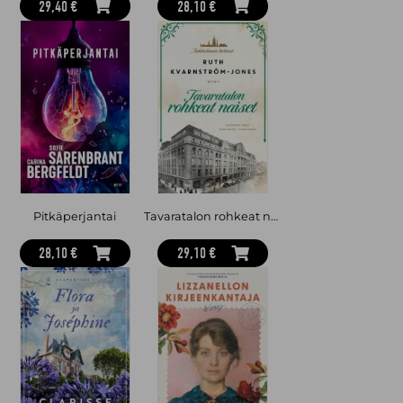
29,40 €
28,10 €
Pitkäperjantai
Tavaratalon rohkeat naiset
28,10 €
29,10 €