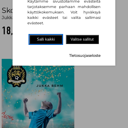
Käytämme sivustollamme evästeitä
tarjotaksemme parhaan mahdollisen
Skorpionin isku
käyttökokemuksen. Voit hyväksyä
Jukka Behm
kaikki evästeet tai valita sallimasi
evästeet.
18,20 €
Salli kaikki
Valitse sallitut
Tietosuojaseloste