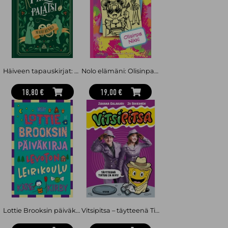
epäonnistumisen pelkoa ja näyttämisen halua.
Jukka Behm
on kouvolalainen kirjailija ja toimittaja. Hänen
nuortenromaaninsa
Pehmolelutyttö
(2017) sekä
Ihmepoika Leon
(2023) olivat lasten- ja nuortenkirjallisuuden Finlandia-
ehdokkaina.
Ihmepoika Leon
voitti Topelius-palkinnon ja sai
suitsutusta kaikenikäisiltä lukijoilta. Behmin romaani
Eikä
yksikään joka häneen uskoo
(2018) oli Nuori Aleksis -
palkintoehdokkaana. Behmin romaanien käännösoikeuksia on
Häiveen tapauskirjat: Pihlajapalatsi
Nolo elämäni: Olisinpa Nikki
myyty useisiin maihin.
18,80 €
19,00 €
Lottie Brooksin päiväkirja: Levoton leirikoulu
Vitsipitsa – täytteenä Tixtuu ja Aivi