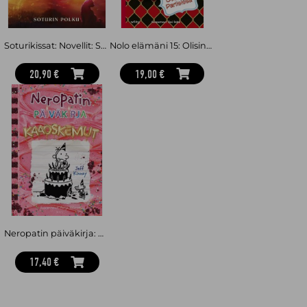
Soturikissat: Novellit: Soturin polku
Nolo elämäni 15: Olisinpa Pariisissa
20,90 €
19,00 €
Neropatin päiväkirja: Kaaoskemut : Neropatin päiväkirja 20
17,40 €