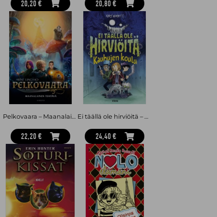
20,20 €
20,80 €
Pelkovaara – Maanalainen tehtävä
Ei täällä ole hirviöitä – Kauhujen koulu
22,20 €
24,40 €