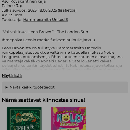
Asu:
Kovakantinen kirja
Painos:
3. p.
Julkaisuvuosi:
2025, 18.06.2025 (
lisätietoa
)
Kieli:
Suomi
Tuotesarja:
Hammersmith United 3
”Voi, voi sinua, Leon Brown!” – The London Sun
Ihmepoika Leonin matka futiksen huipulle jatkuu
Leon Brownista on tullut yksi Hammersmith Unitedin
runkopelaajista. Joukkue vältti viime kaudella niukasti Noble
Leaguesta putoamisen ja lähtee uuteen kauteen altavastaajana.
Valmentajakaksikko Ronald Eager ja Catello Zanetti kaivaa
pelaajista kuitenkin täydet tehot irti. Kabineteissa juonitellaan, ja
jollakulla on ikäviä suunnitelmia Takojien varalle. Leon lähentyy
äitinsä kanssa ja kerää tiedonmurusia menneisyydestään.
Näytä lisää
Kauden lopussa moni asia on aivan eri tavalla kuin Leon on
kuvitellut.
Näytä kaikki tuotetiedot
Jukka Behmin nuortenromaani on viimeinen osa Hammersmith
United -jalkapalloseurasta kertovaa trilogiaa. Ensimmäinen osa
Nämä saattavat kiinnostaa sinua!
Ihmepoika Leon
(2023) oli lasten- ja nuortenkirjallisuuden
Finlandia-ehdokkaana sekä voitti Topelius-palkinnon. Toinen osa
Enkelin nyrkki
ilmestyi vuonna 2024. Sarja on kiinnostava
kurkistus futismaailman kulisseihin. Taidokkaasti kirjoitettu
tarina, mielenkiintoiset henkilöhahmot ja hauska pilke rivien
välissä imaisevat lukijan mukaansa ensi riveiltä alkaen.
Jalkapallokiemuroiden taustalta paljastuu nuoruuden tärkeitä
teemoja, kuten itsenäistymistä, kilpailua, ystävyyttä,