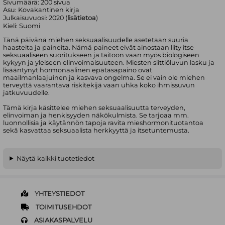
Sivumäärä:
200
sivua
Asu:
Kovakantinen kirja
Julkaisuvuosi:
2020 (
lisätietoa
)
Kieli:
Suomi
Tänä päivänä miehen seksuaalisuudelle asetetaan suuria
haasteita ja paineita. Nämä paineet eivät ainostaan liity itse
seksuaaliseen suoritukseen ja taitoon vaan myös biologiseen
kykyyn ja yleiseen elinvoimaisuuteen. Miesten siittiöluvun lasku ja
lisääntynyt hormonaalinen epätasapaino ovat
maailmanlaajuinen ja kasvava ongelma. Se ei vain ole miehen
terveyttä vaarantava riskitekijä vaan uhka koko ihmissuvun
jatkuvuudelle.
Tämä kirja käsittelee miehen seksuaalisuutta terveyden,
elinvoiman ja henkisyyden näkökulmista. Se tarjoaa mm.
luonnollisia ja käytännön tapoja ravita mieshormonituotantoa
sekä kasvattaa seksuaalista herkkyyttä ja itsetuntemusta.
Näytä kaikki tuotetiedot
YHTEYSTIEDOT
TOIMITUSEHDOT
ASIAKASPALVELU