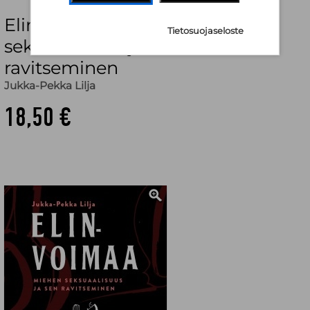
Elinvoimaa : miehen
Tietosuojaseloste
seksuaalisuus ja sen
ravitseminen
Jukka-Pekka Lilja
18,50 €