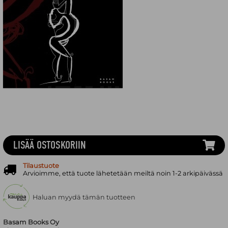
LISÄÄ OSTOSKORIIN
Tilaustuote
Arvioimme, että tuote lähetetään meiltä noin 1-2 arkipäivässä
Haluan myydä tämän tuotteen
Basam Books Oy