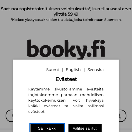
Siirry pääsisältöön
Saat noutopistetoimituksen veloituksetta*, kun tilauksesi arvo
ylittää 59 €!
*Koskee yksityisasiakkaiden tilauksia, jotka toimitetaan Suomeen.
Suomi
English
Svenska
|
|
Suomi
English
Svenska
|
|
Evästeet
Käytämme sivustollamme evästeitä
tarjotaksemme parhaan mahdollisen
käyttökokemuksen. Voit hyväksyä
kaikki evästeet tai valita sallimasi
evästeet.
Salli kaikki
Valitse sallitut