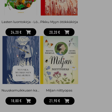
Lasten luontokirja - Löydä sieniä, marjoja ja kasveja Suomen luonnosta
Pikku Myyn ötökkäkirja
24,20 €
20,20 €
Nuuskamuikkusen kalakirja
Miljan niittyopas
18,80 €
21,90 €