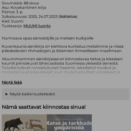
Sivumäärä:
88
sivua
Asu:
Kovakantinen kirja
Painos:
3. p.
Julkaisuvuosi:
2025, 24.07.2023 (
lisätietoa
)
Kieli:
Suomi
Tuotesarja:
MUUMI luonto
Hurmaava opas sienestäjille ja metsien kulkijoille
Kuvankaunis sienikirja on kiehtova kurkistus metsiimme ja niissä
piileskelevien rihmastojen ja itiöemien ihmeelliseen maailmaan.
Muumimamman sienikirjassa
on kiinnostavaa tietoa ja klassisen
kauniit piirroskuvat lähes sadasta Suomessa yleisestä sienestä.
Tutuiksi tulevat runsaslukuiset haperot, rakastetut rouskut ja
monenkirjavat kääväkkäät, kuin myös herkulliset vahakkaat ja
valmuskat sekä salaperäiset mustesienet.
Näytä lisää
Kirjassa käydään läpi sienentunnistuksen perusteet, joiden avulla
jokainen voi oppia keräämään ruokasieniä turvallisesti ja
löytämään parhaat apajat. Tarkkojen lajikuvausten lisäksi kirja
Näytä kaikki tuotetiedot
tarjoaa jännittävää tietoa sienten roolista ja tärkeistä tehtävistä
luonnon rikkaassa monimuotoisuudessa.
Nämä saattavat kiinnostaa sinua!
Sienioppaana toimivan
Katariina Heilalan
tekstit ja
Anni
Pöyhtärin
nelivärikuvat kulkevat kirjan sivuilla rinnatusten
Toven
Janssonin
alkuperäisten piirrosten ja luontoaiheisten sitaattien
kanssa.