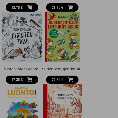
23,70 €
26,10 €
Eläinten talvi : Luontopolulla
Sudenpentujen lintukäsikirja : Paljon tietoa linnuista!
17,30 €
20,80 €