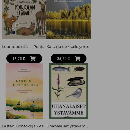
Hemulin kasviosta
sanottua: Ihan huikea opus Suomen kasveista!
@tiianlukupaivakirja
Nuuskamuikkusen kalakirjasta
sanottua: Paras ja kaunein
kalakirja ikinä! @omakirjamansikka
Pikku Myyn Ötökkäkirjasta
sanottua: ”Tämä teos kannattaa lukea
riippumatta siitä, oletko ötökkäintoilija vai et, sillä viimeistään
kirjan lukemisen jälkeen ötökkäinnostus iskee!”
@ötökkäakatemia
Luontopolulla — Pohjolan eläimet
Katso ja tarkkaile ympäristöä : Koko perheen luontoretkeilykirja
Anni Pöyhtäri
on kuvittaja ja graafinen suunnittelija, jonka upeat
nelivärikuvat ovat tuttuja myös kiitosta keränneestä
Hemulin
kasviosta
(WSOY, 2019).
16,70 €
36,20 €
Tove Jansson
(1914–2001) oli kirjailija, taidemaalari, kuvittaja ja
rakastettujen Muumi-hahmojen luoja.
Lasten luontokirja - Aarteita Suomen luonnosta koko perheelle
Uhanalaiset ystävämme