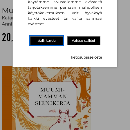
Käytämme sivustollamme evästeitä
tarjotaksemme parhaan mahdollisen
Muumimamman sienikirja
käyttökokemuksen. Voit hyväksyä
Katariina Heilala
,
Tove Jansson
,
Tove Jansson (kuv.)
,
kaikki evästeet tai valita sallimasi
Anni Pöyhtäri (kuv.)
evästeet.
20,20 €
Salli kaikki
Valitse sallitut
Tietosuojaseloste