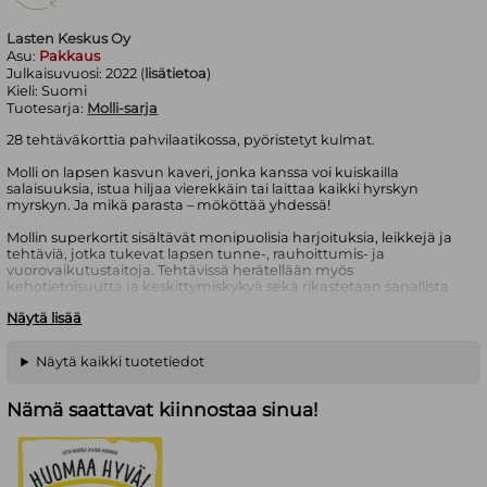
Lasten Keskus Oy
Asu:
Pakkaus
Julkaisuvuosi:
2022 (
lisätietoa
)
Kieli:
Suomi
Tuotesarja:
Molli-sarja
28 tehtäväkorttia pahvilaatikossa, pyöristetyt kulmat.
Molli on lapsen kasvun kaveri, jonka kanssa voi kuiskailla
salaisuuksia, istua hiljaa vierekkäin tai laittaa kaikki hyrskyn
myrskyn. Ja mikä parasta – mököttää yhdessä!
Mollin superkortit sisältävät monipuolisia harjoituksia, leikkejä ja
tehtäviä, jotka tukevat lapsen tunne-, rauhoittumis- ja
vuorovaikutustaitoja. Tehtävissä herätellään myös
kehotietoisuutta ja keskittymiskykyä sekä rikastetaan sanallista
ilmaisua. Tehtävät sopivat niin ryhmässä kuin kotona tehtäviksi,
Näytä lisää
yhdessä aikuisen kanssa.
Valloittavat superkortit pohjautuvat rakastettuihin Molli-kirjoihin.
Näytä kaikki tuotetiedot
Korteissa on useampi harjoitus, joista voi valita lapsen tai ryhmän
tarpeisiin sopivat. Ihanat kuvat houkuttelevat pelaamaan,
leikkimään ja tunnistamaan tunteita.
Nämä saattavat kiinnostaa sinua!
Katri Kirkkopelto ja Tiina Haapsalo. Haapsalolla on laaja kokemus
varhaiskasvatuksen kouluttajana, draamapedagogina ja
työnohjaajana. Hän on ollut mukana toimittamassa mm. kirjoja
Mun ja Sun juttu (2016) sekä Meidän juttu (2020) ja kirjoittanut