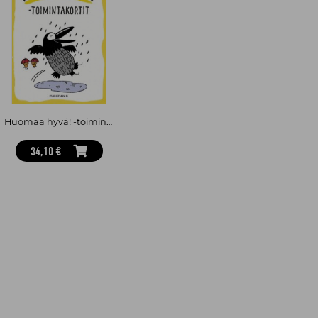
teoksen Läsnäolon lahja (2022).
Huomaa hyvä! -toimintakortit (30 korttia)
34,10 €