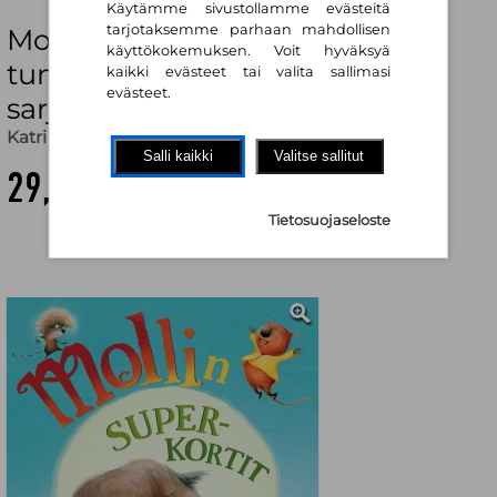
Käytämme sivustollamme evästeitä
tarjotaksemme parhaan mahdollisen
Mollin superkortit (28 korttia) :
käyttökokemuksen. Voit hyväksyä
tunnetaitoja ja toimintaa, Molli-
kaikki evästeet tai valita sallimasi
evästeet.
sarja
Katri Kirkkopelto
,
Tiina Haapasalo
Salli kaikki
Valitse sallitut
29,50 €
Tietosuojaseloste