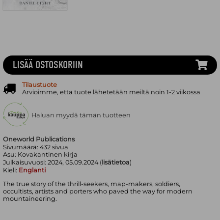
LISÄÄ OSTOSKORIIN
Tilaustuote
Arvioimme, että tuote lähetetään meiltä noin 1-2 viikossa
Haluan myydä tämän tuotteen
Oneworld Publications
Sivumäärä:
432
sivua
Asu:
Kovakantinen kirja
Julkaisuvuosi:
2024, 05.09.2024 (
lisätietoa
)
Kieli:
Englanti
The true story of the thrill-seekers, map-makers, soldiers,
occultists, artists and porters who paved the way for modern
mountaineering.