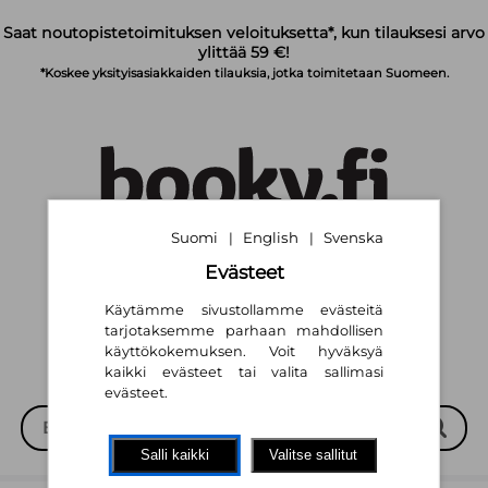
Siirry pääsisältöön
Saat noutopistetoimituksen veloituksetta*, kun tilauksesi arvo
ylittää 59 €!
*Koskee yksityisasiakkaiden tilauksia, jotka toimitetaan Suomeen.
Suomi
English
Svenska
|
|
Suomi
English
Svenska
|
|
Evästeet
Käytämme sivustollamme evästeitä
tarjotaksemme parhaan mahdollisen
käyttökokemuksen. Voit hyväksyä
kaikki evästeet tai valita sallimasi
evästeet.
Salli kaikki
Valitse sallitut