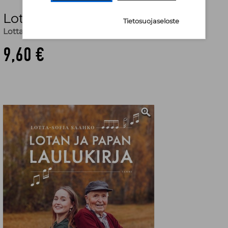
Lotan ja papan laulukirja
Tietosuojaseloste
Lotta-Sofia Saahko
9,60 €