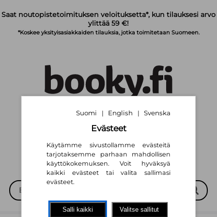
Siirry pääsisältöön
Saat noutopistetoimituksen veloituksetta*, kun tilauksesi arvo
ylittää 59 €!
*Koskee yksityisasiakkaiden tilauksia, jotka toimitetaan Suomeen.
Suomi
English
Svenska
|
|
Suomi
English
Svenska
|
|
Evästeet
Käytämme sivustollamme evästeitä
tarjotaksemme parhaan mahdollisen
käyttökokemuksen. Voit hyväksyä
kaikki evästeet tai valita sallimasi
evästeet.
Salli kaikki
Valitse sallitut