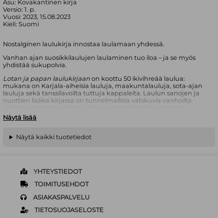
Asu:
Kovakantinen kirja
Versio:
1. p.
Vuosi:
2023, 15.08.2023
Kieli:
Suomi
Nostalginen laulukirja innostaa laulamaan yhdessä.
Vanhan ajan suosikkilaulujen laulaminen tuo iloa – ja se myös
yhdistää sukupolvia.
Lotan ja papan laulukirjaan
on koottu 50 ikivihreää laulua:
mukana on Karjala-aiheisia lauluja, maakuntalauluja, sota-ajan
lauluja sekä tanssilavoilta tuttuja kappaleita. Laulun sanojen ja
nuottien lisäksi kirjassa on tunnelmallisia valokuvia vanhoilta
ajoilta ja papan muistoja, joita laulut ovat hänelle mieleen
tuoneet. Laulaminen pitää mielen virkeänä, herättää muistoja ja
Näytä lisää
keskusteluja yli sukupolvirajojen. Laula omaksi iloksi tai yhdessä
ystävien ja sukulaisten kanssa!
Näytä kaikki tuotetiedot
Lotta-Sofia Saahko (FM) kuvailee itseään globaaliksi
tarinankertojaksi. Hän on viettänyt elämänsä Saksassa, Kiinassa,
Puolassa, Suomessa ja Briteissä. Tarinoita hän kertoo kirjojen
lisäksi runojen, teatterin, laulun ja YouTube-videoiden muodossa.
YHTEYSTIEDOT
Lotta on kirjallisuuden puolestapuhuja ja lukutoukka jo lapsesta
lähtien
.
Lotan esikoiskirja
Papan kanssa kahvilla
oli yksi vuoden
TOIMITUSEHDOT
myydyimmistä kotimaisista tietokirjoista ja lukijoiden
suursuosikki.
ASIAKASPALVELU
TIETOSUOJASELOSTE