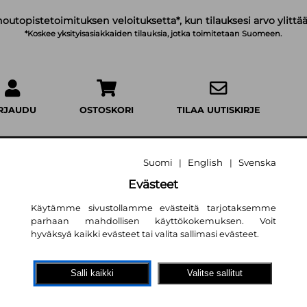
noutopistetoimituksen veloituksetta*, kun tilauksesi arvo ylittää
*Koskee yksityisasiakkaiden tilauksia, jotka toimitetaan Suomeen.
IRJAUDU
OSTOSKORI
TILAA UUTISKIRJE
Suomi
English
Svenska
|
|
Evästeet
Riley Thorn ja lu
Käytämme sivustollamme evästeitä tarjotaksemme
parhaan mahdollisen käyttökokemuksen. Voit
(jättipokkari)
hyväksyä kaikki evästeet tai valita sallimasi evästeet.
Lucy Score
,
Lauri Sallamo (kää
20,50 €
Salli kaikki
Valitse sallitut