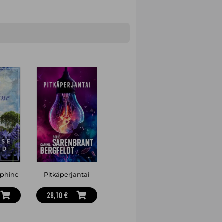
éphine
Pitkäperjantai
28,10 €