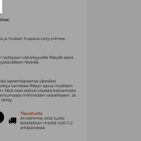
ietoa
)
lista ja hiukan hupsua cozy crimea.
taitojaan väheksyvälle Rileylle sekä
stävälleen Nickille.
ttää lapsenlapsensa ylpeäksi
utkija tarvitsee Rileyn apua mystisen
 Nick taas ratkoo visaista katoamista
kaantumasta mihinkään vaaralliseen. Ja
tehty.
Tilaustuote
Arvioimme, että tuote
lähetetään meiltä noin 1-2
arkipäivässä