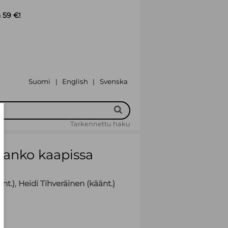
 59 €!
Suomi
English
Svenska
|
|
Tarkennettu haku
uranko kaapissa
nt.)
,
Heidi Tihveräinen (käänt.)