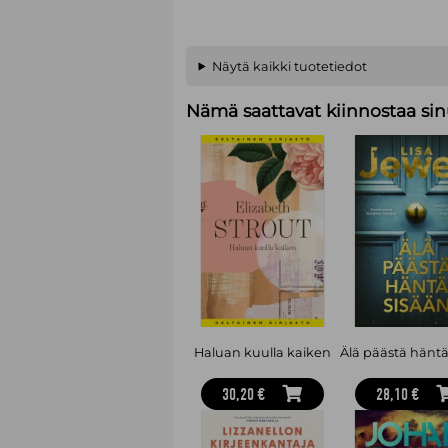
Näytä kaikki tuotetiedot
Nämä saattavat kiinnostaa sin
Haluan kuulla kaiken
Älä päästä häntä
30,20 €
28,10 €