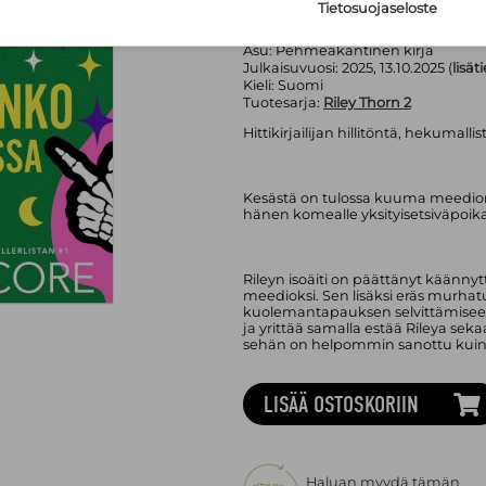
Tietosuojaseloste
Gummerus Kustannus Oy
Sivumäärä:
500
sivua
Asu:
Pehmeäkantinen kirja
Julkaisuvuosi:
2025, 13.10.2025 (
lisät
Kieli:
Suomi
Tuotesarja:
Riley Thorn 2
Hittikirjailijan hillitöntä, hekumal
Kesästä on tulossa kuuma meedion 
hänen komealle yksityisetsiväpoikay
Rileyn isoäiti on päättänyt käänny
meedioksi. Sen lisäksi eräs murhat
kuolemantapauksen selvittämiseen.
ja yrittää samalla estää Rileya se
sehän on helpommin sanottu kuin 
LISÄÄ OSTOSKORIIN
Haluan myydä tämän