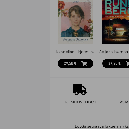
Lizzanellon kirjeenkantaja
Se joka laumaa 
29,50 €
29,30 €
TOIMITUSEHDOT
ASI
Löydä seuraava lukuelämykses