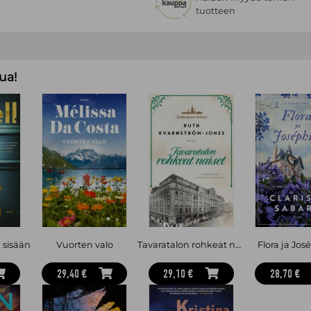
tuotteen
ua!
 sisään
Vuorten valo
Tavaratalon rohkeat naiset
Flora ja Jos
29,40 €
29,10 €
28,70 €