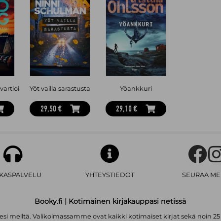
vartioi
Yöt vailla sarastusta
Yöankkuri
29,50 €
29,10 €
AKASPALVELU
YHTEYSTIEDOT
SEURAA ME
Booky.fi | Kotimainen kirjakauppasi netissä
i meiltä. Valikoimassamme ovat kaikki kotimaiset kirjat sekä noin 25