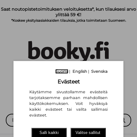
Siirry pääsisältöön
Saat noutopistetoimituksen veloituksetta*, kun tilauksesi arvo
ylittää 59 €!
*Koskee yksityisasiakkaiden tilauksia, jotka toimitetaan Suomeen.
Suomi
|
English
|
Svenska
Suomi
English
Svenska
|
|
Evästeet
Käytämme sivustollamme evästeitä
tarjotaksemme parhaan mahdollisen
käyttökokemuksen. Voit hyväksyä
kaikki evästeet tai valita sallimasi
evästeet.
Salli kaikki
Valitse sallitut