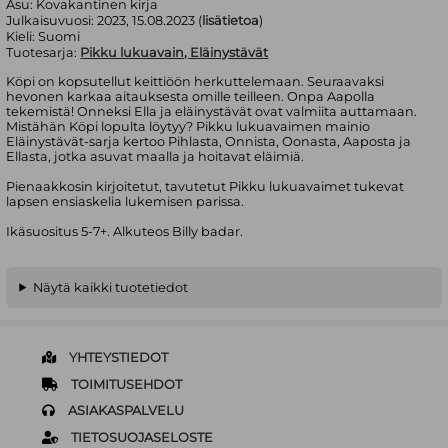
Asu:
Kovakantinen kirja
Julkaisuvuosi:
2023, 15.08.2023 (
lisätietoa
)
Kieli:
Suomi
Tuotesarja:
Pikku lukuavain, Eläinystävät
Köpi on kopsutellut keittiöön herkuttelemaan. Seuraavaksi
hevonen karkaa aitauksesta omille teilleen. Onpa Aapolla
tekemistä! Onneksi Ella ja eläinystävät ovat valmiita auttamaan.
Mistähän Köpi lopulta löytyy? Pikku lukuavaimen mainio
Eläinystävät-sarja kertoo Pihlasta, Onnista, Oonasta, Aaposta ja
Ellasta, jotka asuvat maalla ja hoitavat eläimiä.
Pienaakkosin kirjoitetut, tavutetut Pikku lukuavaimet tukevat
lapsen ensiaskelia lukemisen parissa.
Ikäsuositus 5-7+. Alkuteos Billy badar.
Näytä kaikki tuotetiedot
YHTEYSTIEDOT
TOIMITUSEHDOT
ASIAKASPALVELU
TIETOSUOJASELOSTE