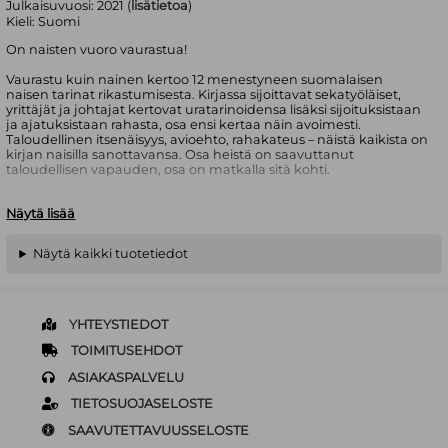
Julkaisuvuosi:
2021 (
lisätietoa
)
Kieli:
Suomi
On naisten vuoro vaurastua!
Vaurastu kuin nainen kertoo 12 menestyneen suomalaisen
naisen tarinat rikastumisesta. Kirjassa sijoittavat sekatyöläiset,
yrittäjät ja johtajat kertovat uratarinoidensa lisäksi sijoituksistaan
ja ajatuksistaan rahasta, osa ensi kertaa näin avoimesti.
Taloudellinen itsenäisyys, avioehto, rahakateus – näistä kaikista on
kirjan naisilla sanottavansa. Osa heistä on saavuttanut
taloudellisen vapauden, osa on matkalla sitä kohti.
Maria Friström jätti uran Piilaaksossa ja loi Suomessa kahden
Näytä lisää
miljoonan euron asuntosalkun. Miten hän sen teki? Mikä sai
Minna Parikan lopettamaan huipulla ja missä asioissa Paola
Suhosen mielestä naisten tulisi katsoa itseään peiliin?
Näytä kaikki tuotetiedot
Moona Laakso kysyy kirjan naisilta, miten he ovat onnistuneet
kasvattamaan tulojaan ja omaisuuttaan. Jokaisen reitti
vaurauteen on erilainen.
YHTEYSTIEDOT
Kirja herättää ajatuksia rahasta ja rikastumisesta, mutta ennen
kaikkea inspiroi ottamaan oman talouden ja tulevaisuuden
TOIMITUSEHDOT
haltuun sekä innostaa sijoittamaan, unelmoimaan ja
ASIAKASPALVELU
ajattelemaan isommin. Vaurauden tavoittelu ei ole synti, lasten
saaminen ei ole este ja raha voi mahdollistaa paremman
TIETOSUOJASELOSTE
tulevaisuuden niin itselle kuin yhteiskunnalle.
SAAVUTETTAVUUSSELOSTE
”Yleisesti ottaen naiset ajattelevat vaatimattomasti, että vähempi