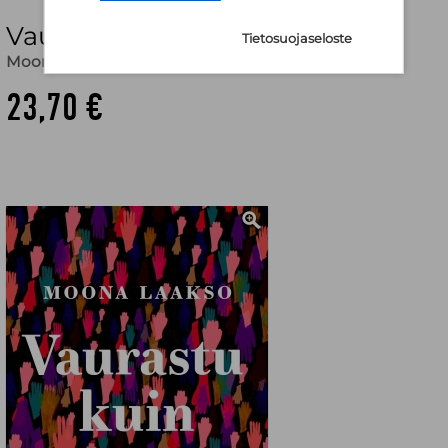
Vaurastu kuin nainen
Tietosuojaseloste
Moona Laakso
23,70 €