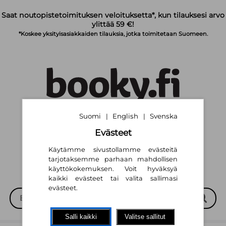
Siirry pääsisältöön
Saat noutopistetoimituksen veloituksetta*, kun tilauksesi arvo
ylittää 59 €!
*Koskee yksityisasiakkaiden tilauksia, jotka toimitetaan Suomeen.
Suomi
English
Svenska
|
|
Suomi
English
Svenska
|
|
Evästeet
Käytämme sivustollamme evästeitä
tarjotaksemme parhaan mahdollisen
käyttökokemuksen. Voit hyväksyä
kaikki evästeet tai valita sallimasi
evästeet.
Salli kaikki
Valitse sallitut