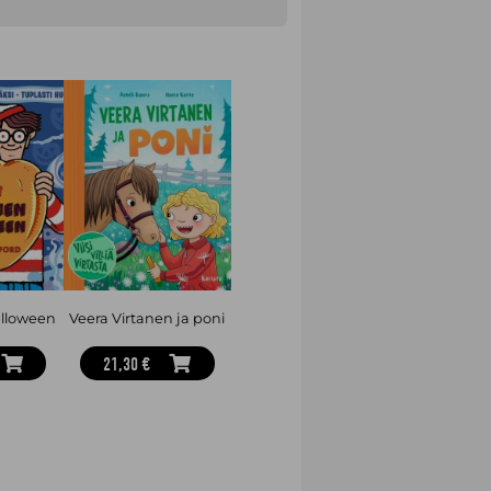
to Matala ja Kissalan Hessu.
lloween
Veera Virtanen ja poni
21,30 €