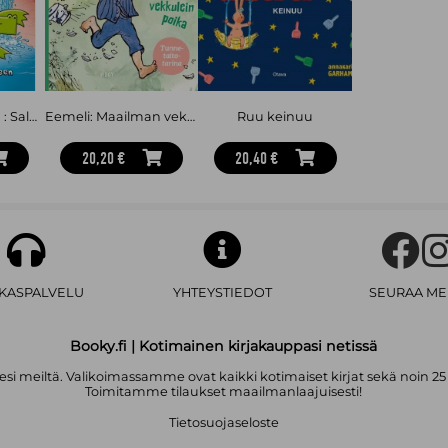
Viemärin viemää : Salagaattorit 2
Eemeli: Maailman vekkulein poika
Ruu keinuu
20,20 €
20,40 €
AKASPALVELU
YHTEYSTIEDOT
SEURAA ME
Booky.fi | Kotimainen kirjakauppasi netissä
i meiltä. Valikoimassamme ovat kaikki kotimaiset kirjat sekä noin 25
Toimitamme tilaukset maailmanlaajuisesti!
Tietosuojaseloste