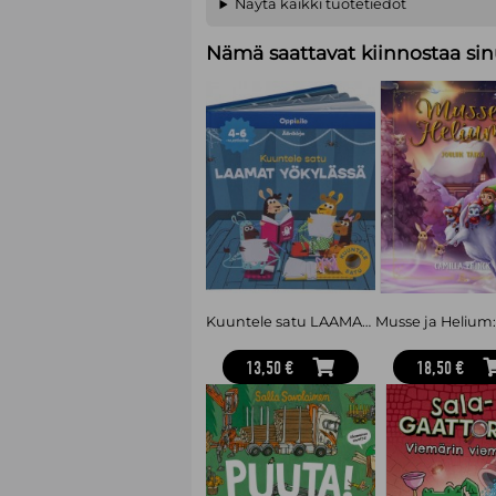
Näytä kaikki tuotetiedot
Nämä saattavat kiinnostaa sin
Kuuntele satu LAAMAT YÖKYLÄSSÄ -äänikirja 4-6 v
13,50 €
18,50 €