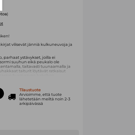
ietoa
)
ot
iken!
irjat vilisevät jänniä kulkuneuvoja ja
o, parhaat ystävykset, joilla ei
sormi suuhun eikä peukalo ole
entamalla, taitavasti tuunaamalla ja
akkaat taiturit löytävät ratkaisut
carryn hurmaavan kaksikon
en tauon jälkeen lukea jälleen
Tilaustuote
kautta aikojen rakastetuimmista
Arvioimme, että tuote
lähetetään meiltä noin 2-3
arkipäivässä
, joista useimmat ja tunnetuimmat
pungeista ja niiden eläinhahmoisista
at hurmanneet ja hauskuttaneet
ikä suosiolle ole hiipumista
esti arvostetuista klassikkokirjoista
osuosikkeja. Scarryn kirjoissa
itä hahmoja, joista jokainen löytää omat