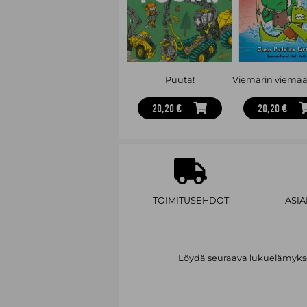
Puuta!
20,20 €
20,20 €
TOIMITUSEHDOT
ASI
Löydä seuraava lukuelämykses