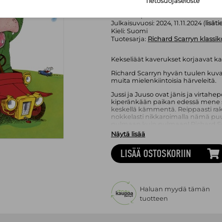
Sivumäärä:
40
sivua
Tietosuojaseloste
Asu:
Kovakantinen kirja
Painos:
1. p.
Julkaisuvuosi:
2024, 11.11.2024 (
lisät
Kieli:
Suomi
Tuotesarja:
Richard Scarryn klassik
Kekseliäät kaverukset korjaavat ka
Richard Scarryn hyvän tuulen kuvak
muita mielenkiintoisia härveleitä.
Jussi ja Juuso ovat jänis ja virtahep
kiperänkään paikan edessä mene 
keskellä kämmentä. Reippaasti rak
nokkelasti nikkaroimalla nämä puuh
pulmaan kuin pulmaan! Richard S
seikkailuja saadaan vuosikymment
Näytä lisää
suomeksi.
LISÄÄ OSTOSKORIIN
Richard Scarry
(1919–1994) on yksi 
lastenkirjailijoista ja kuvittajista.
Scarry teki urallaan yli 300 teosta
kertovat Touhulan ja Puuhalan kau
asukkaista. Scarryn kuvakirjat ov
Haluan myydä tämän
lukijoita jo vuosikymmenten ajan, e
tuotteen
näköpiirissä. Monet maailmanlaajuis
ovat myös suomalaisten lasten kest
seikkailee valtaisa joukko lystikkä