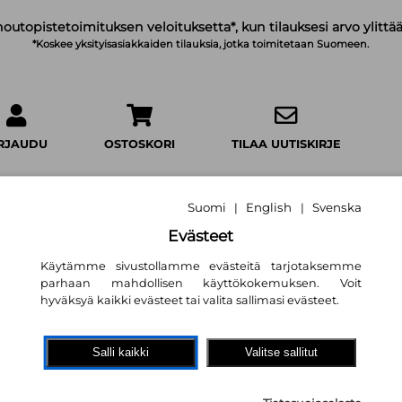
noutopistetoimituksen veloituksetta*, kun tilauksesi arvo ylittää
*Koskee yksityisasiakkaiden tilauksia, jotka toimitetaan Suomeen.
IRJAUDU
OSTOSKORI
TILAA UUTISKIRJE
Suomi
English
Svenska
|
|
Evästeet
Jussi ja Juuso sei
Käytämme sivustollamme evästeitä tarjotaksemme
parhaan mahdollisen käyttökokemuksen. Voit
Richard Scarry
,
Richard Scarry
hyväksyä kaikki evästeet tai valita sallimasi evästeet.
10,80 €
Salli kaikki
Valitse sallitut
Tammi