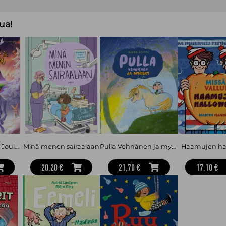
suosikkinsa – suosituimpia ovat Ma
ua!
Musse ja Helium: Joulun taika
Minä menen sairaalaan
Pulla Vehnänen ja myrsky
Haamujen ha
20,20 €
21,70 €
17,10 €