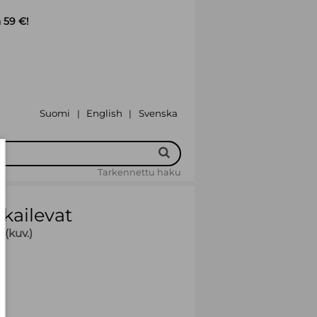
 59 €!
Suomi
English
Svenska
|
|
Tarkennettu haku
kkailevat
 (kuv.)