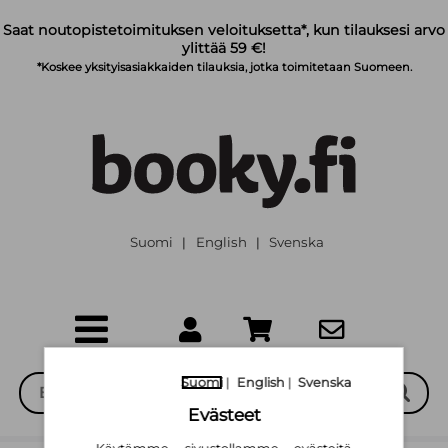
Siirry pääsisältöön
Saat noutopistetoimituksen veloituksetta*, kun tilauksesi arvo
ylittää 59 €!
*Koskee yksityisasiakkaiden tilauksia, jotka toimitetaan Suomeen.
Suomi
English
Svenska
|
|
Suomi
|
English
|
Svenska
Evästeet