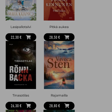
Lasipallotalvi
Pitkä aukea
22,30 €
28,50 €
Tinasotilas
Rajamailla
26,30 €
28,80 €