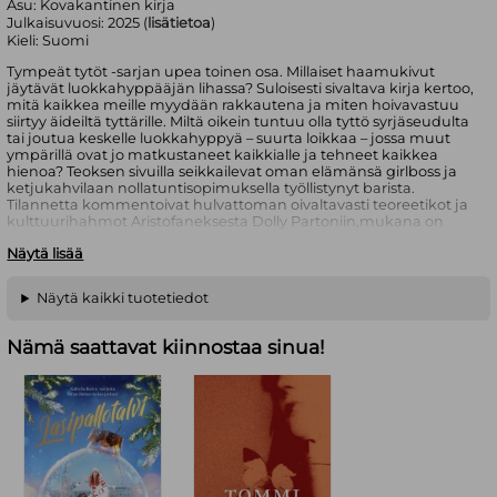
Asu:
Kovakantinen kirja
Julkaisuvuosi:
2025 (
lisätietoa
)
Kieli:
Suomi
Tympeät tytöt -sarjan upea toinen osa. Millaiset haamukivut
jäytävät luokkahyppääjän lihassa? Suloisesti sivaltava kirja kertoo,
mitä kaikkea meille myydään rakkautena ja miten hoivavastuu
siirtyy äideiltä tyttärille. Miltä oikein tuntuu olla tyttö syrjäseudulta
tai joutua keskelle luokkahyppyä – suurta loikkaa – jossa muut
ympärillä ovat jo matkustaneet kaikkialle ja tehneet kaikkea
hienoa? Teoksen sivuilla seikkailevat oman elämänsä girlboss ja
ketjukahvilaan nollatuntisopimuksella työllistynyt barista.
Tilannetta kommentoivat hulvattoman oivaltavasti teoreetikot ja
kulttuurihahmot Aristofaneksesta Dolly Partoniin,mukana on
myös vanha rakas tuttavamme lakoninen Pimppienkeli, hyvän
Näytä lisää
haltijan feministinen serkku. Riina Tanskasen sarjakuvateos
kertoo talouden perusasiat tavalla, joka avautuu ja saa
kiinnostumaan. Sarjakuvaromaani naurattaa, saa hohottamaan,
Näytä kaikki tuotetiedot
ärsyttää ja lopulta pistää tarttumaan toimeen. Pääosassa ovat
aina tytöt – ja tyttöys on vaikka mitä. Tytöt kurkkivat
valtavirtafeminismin kääntöpuolelle, käyvät budjettineuvotteluja
Nämä saattavat kiinnostaa sinua!
ja kokevat äitikauhua. Tässä kirjassa talous ei asu ekonomien
kokoushuoneissa vaan tyttöjen iholla.