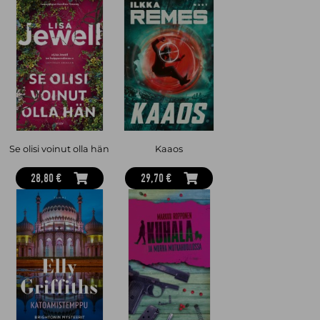
Se olisi voinut olla hän
Kaaos
28,80 €
29,70 €