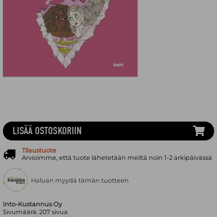
LISÄÄ OSTOSKORIIN
Tilaustuote
Arvioimme, että tuote lähetetään meiltä noin 1-2 arkipäivässä
Haluan myydä tämän tuotteen
Into-Kustannus Oy
Sivumäärä:
207
sivua