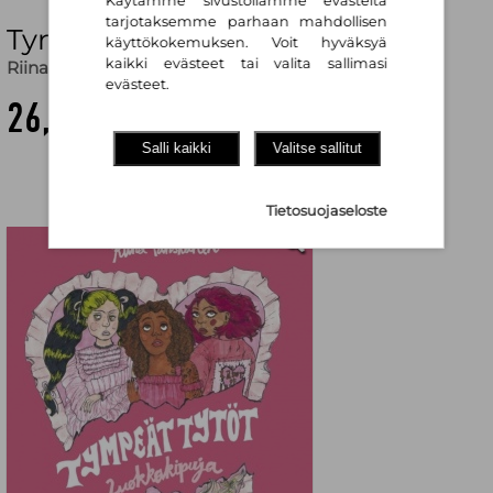
Käytämme sivustollamme evästeitä
tarjotaksemme parhaan mahdollisen
Tympeät tytöt : Luokkakipuja
käyttökokemuksen. Voit hyväksyä
kaikki evästeet tai valita sallimasi
Riina Tanskanen
evästeet.
26,10 €
Salli kaikki
Valitse sallitut
Tietosuojaseloste