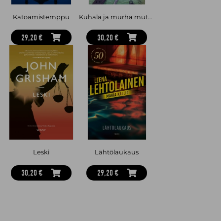
Katoamistemppu
Kuhala ja murha mutkahuollossa
29,20 €
30,20 €
Leski
Lähtölaukaus
30,20 €
29,20 €