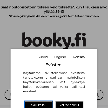
Siirry pääsisältöön
Saat noutopistetoimituksen veloituksetta*, kun tilauksesi arvo
ylittää 59 €!
*Koskee yksityisasiakkaiden tilauksia, jotka toimitetaan Suomeen.
Suomi
English
Svenska
|
|
Suomi
English
Svenska
|
|
Evästeet
Käytämme sivustollamme evästeitä
tarjotaksemme parhaan mahdollisen
käyttökokemuksen. Voit hyväksyä
kaikki evästeet tai valita sallimasi
evästeet.
Salli kaikki
Valitse sallitut