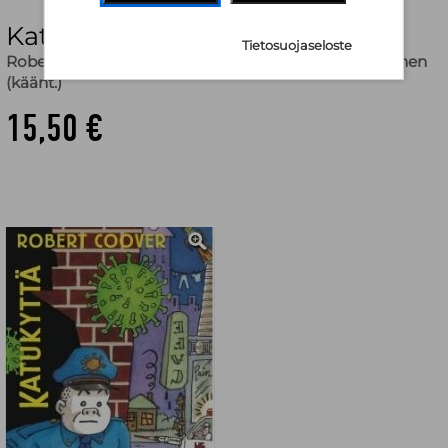
Katukyttä
Tietosuojaseloste
Robert Coover
,
Art Spiegelman (kuv.)
,
Heikki Karjalainen
(käänt.)
15,50 €