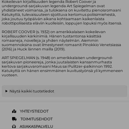
Kokeilevan kirjallisuuden legenda Robert Coover ja
underground-sarjakuvan legenda Art Spiegelman ovat
yhdistäneet voimansa, ja tuloksena on kuvitettu pienoisromaani
Katukyttä, tulevaisuuteen sijoittuva kertomus poliisimiehestä,
joka joutuu työpäivän aikana kohtaamaan kaikenlaista
robottipoliiseista eläviin kuolleisiin, loppujen lopuksi myös itsensä.
ROBERT COOVER (s. 1932) on amerikkalaisen kokeilevan
kirjallisuuden kärkinimiä. Hänen tuotantonsa käsittää
romaaneja, novelleja ja yhden näytelmän. Aiemmin
suomennoksina ovat ilmestyneet romaanit Pinokkio Venetsiassa
(2016) ja Huck lännen mailla (2019).
ART SPIEGELMAN (s. 1948) on amerikkalaisen underground-
sarjakuvan pioneereja, jonka juutalaisten kansanmurhasta
kertova sarjakuvaromaani Maus sai Pulitzer-palkinnon 1992.
Katukyttä on hänen ensimmäinen kuvitustyönsä yli kymmeneen
vuoteen.
Näytä kaikki tuotetiedot
YHTEYSTIEDOT
TOIMITUSEHDOT
ASIAKASPALVELU