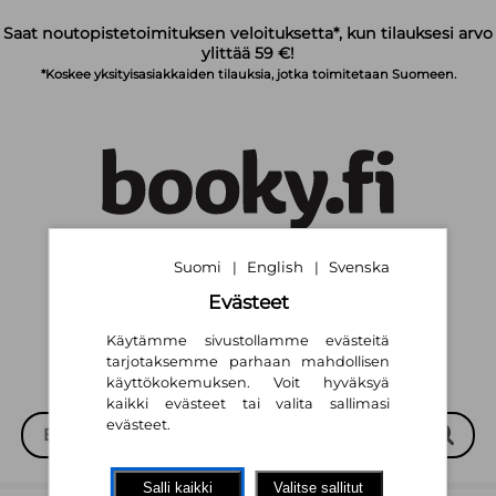
Siirry pääsisältöön
Saat noutopistetoimituksen veloituksetta*, kun tilauksesi arvo
ylittää 59 €!
*Koskee yksityisasiakkaiden tilauksia, jotka toimitetaan Suomeen.
Suomi
English
Svenska
Suomi
English
Svenska
|
|
|
|
Evästeet
Käytämme sivustollamme evästeitä
tarjotaksemme parhaan mahdollisen
käyttökokemuksen. Voit hyväksyä
kaikki evästeet tai valita sallimasi
evästeet.
Salli kaikki
Valitse sallitut