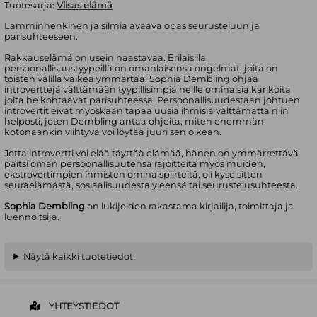
Tuotesarja:
Viisas elämä
Lämminhenkinen ja silmiä avaava opas seurusteluun ja
parisuhteeseen.
Rakkauselämä on usein haastavaa. Erilaisilla
persoonallisuustyypeillä on omanlaisensa ongelmat, joita on
toisten välillä vaikea ymmärtää. Sophia Dembling ohjaa
introverttejä välttämään tyypillisimpiä heille ominaisia karikoita,
joita he kohtaavat parisuhteessa. Persoonallisuudestaan johtuen
introvertit eivät myöskään tapaa uusia ihmisiä välttämättä niin
helposti, joten Dembling antaa ohjeita, miten enemmän
kotonaankin viihtyvä voi löytää juuri sen oikean.
Jotta introvertti voi elää täyttää elämää, hänen on ymmärrettävä
paitsi oman persoonallisuutensa rajoitteita myös muiden,
ekstrovertimpien ihmisten ominaispiirteitä, oli kyse sitten
seuraelämästä, sosiaalisuudesta yleensä tai seurustelusuhteesta.
Sophia Dembling
on lukijoiden rakastama kirjailija, toimittaja ja
luennoitsija.
Näytä kaikki tuotetiedot
YHTEYSTIEDOT