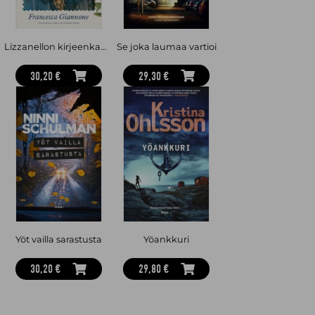
Lizzanellon kirjeenkantaja
Se joka laumaa vartioi
30,20 €
29,30 €
Yöt vailla sarastusta
Yöankkuri
30,20 €
29,80 €