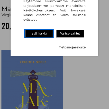
Käytämme sivustollamme evästeitä
tarjotaksemme parhaan mahdollisen
Majakka
käyttökokemuksen. Voit hyväksyä
Virginia Woolf
,
Kai Kaila (käänt.)
kaikki evästeet tai valita sallimasi
evästeet.
20,80 €
Salli kaikki
Valitse sallitut
Tietosuojaseloste