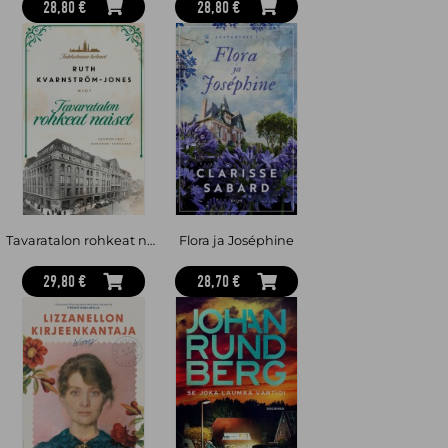
28,80 €
28,80 €
Tavaratalon rohkeat naiset
Flora ja Joséphine
29,80 €
28,70 €