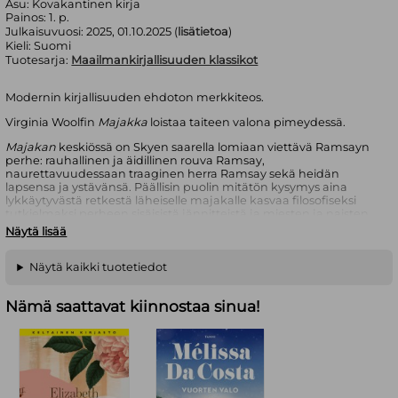
Asu:
Kovakantinen kirja
Painos:
1. p.
Julkaisuvuosi:
2025, 01.10.2025 (
lisätietoa
)
Kieli:
Suomi
Tuotesarja:
Maailmankirjallisuuden klassikot
Modernin kirjallisuuden ehdoton merkkiteos.
Virginia Woolfin
Majakka
loistaa taiteen valona pimeydessä.
Majakan
keskiössä on Skyen saarella lomiaan viettävä Ramsayn
perhe: rauhallinen ja äidillinen rouva Ramsay,
naurettavuudessaan traaginen herra Ramsay sekä heidän
lapsensa ja ystävänsä. Päällisin puolin mitätön kysymys aina
lykkäytyvästä retkestä läheiselle majakalle kasvaa filosofiseksi
tutkielmaksi perheen sisäisistä jännitteistä ja miesten ja naisten
välisistä suhteista aikana, jolloin naisen elämän sisältö oli tarkoin
Näytä lisää
rajattu. Vuodet vierivät, mutta majakka siintää yhä etäällä. Silti
jokin on muuttunut. Woolfin taidokas kerronta virtaa henkilöstä
toiseen kuin alati muuttuva aika, ja lukijan tehtävä on antautua
Näytä kaikki tuotetiedot
sille ja löytää itse vastaukset.
Nämä saattavat kiinnostaa sinua!
Virginia Woolf (1882–1941) oli englantilainen kirjailija, kriitikko ja
aikansa tunnetuimpia feministejä. Woolfia pidetään yhtenä 1900-
luvun tärkeimmistä eurooppalaisista kirjailijoista. Hänen
teoksensa ovat vaikuttaneet lähtemättömällä tavalla tapaan, jolla
käsitämme naisen aseman niin kirjallisuudessa kuin
yhteiskunnassakin.