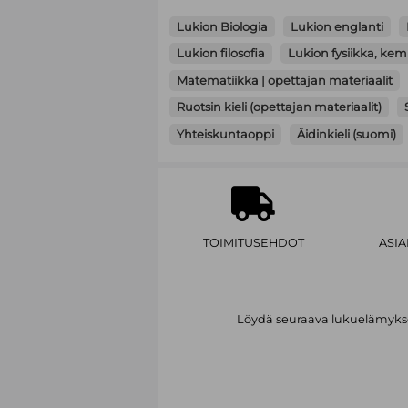
Lukion Biologia
Lukion englanti
Lukion filosofia
Lukion fysiikka, kem
Matematiikka | opettajan materiaalit
Ruotsin kieli (opettajan materiaalit)
Yhteiskuntaoppi
Äidinkieli (suomi)
TOIMITUSEHDOT
ASI
Löydä seuraava lukuelämykses