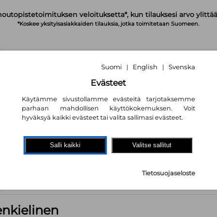
noutopistetoimituksen veloituksetta*, kun tilauksesi arvo ylittää
*Koskee yksityisasiakkaiden tilauksia, jotka toimitetaan Suomeen.
Suomi
English
Svenska
|
|
IRJAUDU
OSTOSKORI
TILAA UUTISKIRJE
Evästeet
Käytämme sivustollamme evästeitä tarjotaksemme
parhaan mahdollisen käyttökokemuksen. Voit
hyväksyä kaikki evästeet tai valita sallimasi evästeet.
menkielinen
Salli kaikki
Valitse sallitut
, suomenkielinen
Esiopetus, ruotsinkielinen
Alakoulu, suomenki
 ruotsinkielinen
Lukio-opetus, suomenkielinen
Lukio-opetus, ru
Tietosuojaseloste
kokeet
nkielinen