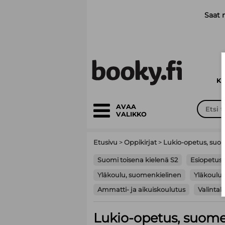
Siirry pääsisältöön
Saat 
K
AVAA
VALIKKO
Etusivu
>
Oppikirjat
>
Lukio-opetus, suo
Suomi toisena kielenä S2
Esiopetus
Yläkoulu, suomenkielinen
Yläkoulu,
Ammatti- ja aikuiskoulutus
Valinta
Lukio-opetus, suome