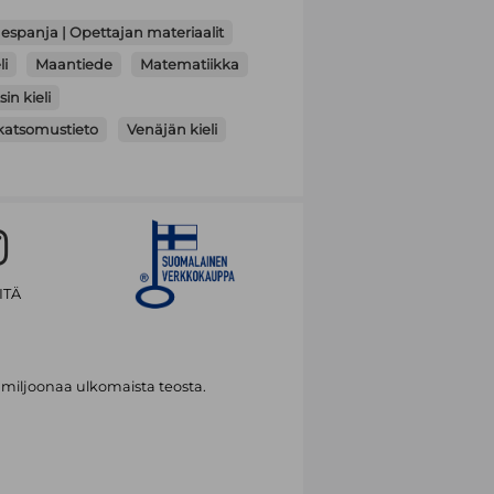
espanja | Opettajan materiaalit
li
Maantiede
Matematiikka
in kieli
katsomustieto
Venäjän kieli
ITÄ
 miljoonaa ulkomaista teosta.