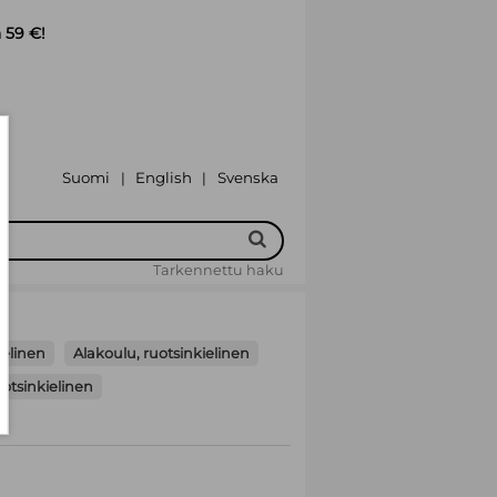
 59 €!
Suomi
English
Svenska
|
|
Tarkennettu haku
elinen
Alakoulu, ruotsinkielinen
otsinkielinen