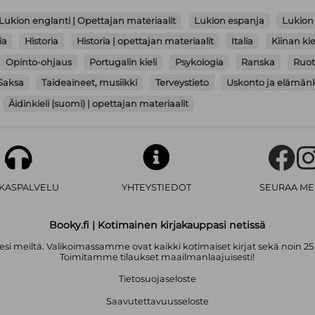
Lukion englanti | Opettajan materiaalit
Lukion espanja
Lukion 
ia
Historia
Historia | opettajan materiaalit
Italia
Kiinan kie
Opinto-ohjaus
Portugalin kieli
Psykologia
Ranska
Ruots
Saksa
Taideaineet, musiikki
Terveystieto
Uskonto ja elämän
Äidinkieli (suomi) | opettajan materiaalit
AKASPALVELU
YHTEYSTIEDOT
SEURAA ME
Booky.fi | Kotimainen kirjakauppasi netissä
i meiltä. Valikoimassamme ovat kaikki kotimaiset kirjat sekä noin 25
Toimitamme tilaukset maailmanlaajuisesti!
Tietosuojaseloste
Saavutettavuusseloste