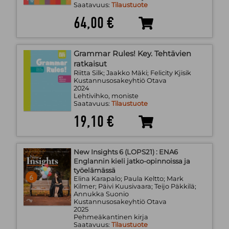
Saatavuus:
Tilaustuote
64,00 €
Grammar Rules! Key. Tehtävien
ratkaisut
Riitta Silk; Jaakko Mäki; Felicity Kjisik
Kustannusosakeyhtiö Otava
2024
Lehtivihko, moniste
Saatavuus:
Tilaustuote
19,10 €
New Insights 6 (LOPS21) : ENA6
Englannin kieli jatko-opinnoissa ja
työelämässä
Elina Karapalo; Paula Keltto; Mark
Kilmer; Päivi Kuusivaara; Teijo Päkkilä;
Annukka Suonio
Kustannusosakeyhtiö Otava
2025
Pehmeäkantinen kirja
Saatavuus:
Tilaustuote