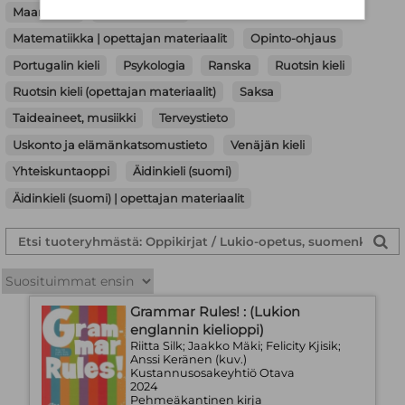
Maantiede
Matematiikka
Matematiikka | opettajan materiaalit
Opinto-ohjaus
Portugalin kieli
Psykologia
Ranska
Ruotsin kieli
Ruotsin kieli (opettajan materiaalit)
Saksa
Taideaineet, musiikki
Terveystieto
Uskonto ja elämänkatsomustieto
Venäjän kieli
Yhteiskuntaoppi
Äidinkieli (suomi)
Äidinkieli (suomi) | opettajan materiaalit
Grammar Rules! : (Lukion
englannin kielioppi)
Riitta Silk; Jaakko Mäki; Felicity Kjisik;
Anssi Keränen (kuv.)
Kustannusosakeyhtiö Otava
2024
Pehmeäkantinen kirja