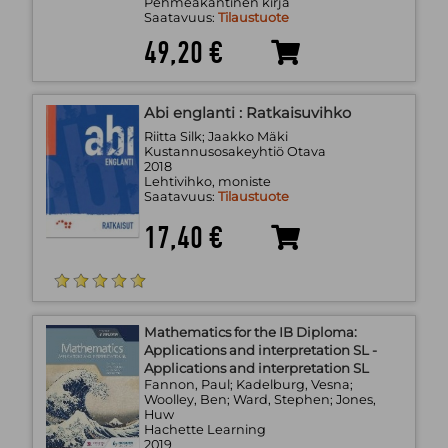
Pehmeäkantinen kirja
Saatavuus:
Tilaustuote
49,20 €
Abi englanti : Ratkaisuvihko
Riitta Silk; Jaakko Mäki
Kustannusosakeyhtiö Otava
2018
Lehtivihko, moniste
Saatavuus:
Tilaustuote
17,40 €
Mathematics for the IB Diploma:
Applications and interpretation SL -
Applications and interpretation SL
Fannon, Paul; Kadelburg, Vesna;
Woolley, Ben; Ward, Stephen; Jones,
Huw
Hachette Learning
2019