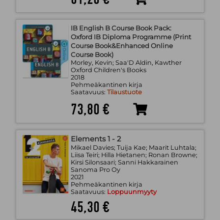
IB English B Course Book Pack:
Oxford IB Diploma Programme (Print
Course Book&Enhanced Online
Course Book)
Morley, Kevin; Saa'D Aldin, Kawther
Oxford Children's Books
2018
Pehmeäkantinen kirja
Saatavuus:
Tilaustuote
73,80 €
Elements 1 - 2
Mikael Davies; Tuija Kae; Maarit Luhtala;
Liisa Teiri; Hilla Hietanen; Ronan Browne;
Kirsi Silonsaari; Sanni Hakkarainen
Sanoma Pro Oy
2021
Pehmeäkantinen kirja
Saatavuus:
Loppuunmyyty
45,30 €