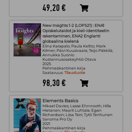
49,20 €
New Insights 1-2 (LOPS21) : ENA1
Opiskelutaidot ja kieli-identiteetin
rakentaminen, ENA2 Englanti
globaalina kielenä
Elina Karapalo; Paula Keltto; Mark
Kilmer; Päivi Kuusivaara; Teijo Päkkilä;
Annukka Suonio
Kustannusosakeyhtiö Otava
2025
Pehmeäkantinen kirja
Saatavuus:
Tilaustuote
98,30 €
Elements Basics
Mikael Davies; Lasse Ehrnrooth; Hilla
Hietanen; Maarit Luhtala; Egan
Richardson; Liisa Teiri; Tytti Tenhunen
Sanoma Pro Oy
2021
Pehmeäkantinen kirja