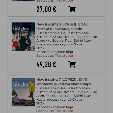
Saatavuus:
Tilaustuote
27,00 €
New Insights 5 (LOPS21) : ENA5
Kestävä tulevaisuus ja tiede
Elina Karapalo; Paula Keltto; Mark
Kilmer; Päivi Kuusivaara; Teijo Päkkilä;
Annukka Suonio; Pauli Salmi (kuv.)
Kustannusosakeyhtiö Otava
2023
Pehmeäkantinen kirja
Saatavuus:
Tilaustuote
49,20 €
New Insights 7 (LOPS21) : ENA7
Ympäristö ja kestävä elämäntapa
Elina Karapalo; Paula Keltto; Mark
Kilmer; Päivi Kuusivaara; Teijo Päkkilä;
Annukka Suonio; Pauli Salmi (kuv.)
Kustannusosakeyhtiö Otava
2025
Pehmeäkantinen kirja
Saatavuus:
Tilaustuote