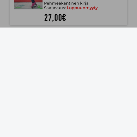
Pehmeäkantinen kirja
Saatavuus:
Loppuunmyyty
27,00€
Elements 6
Ronan Browne; Mikael Davies; Sanni
Hakkarainen; Hilla Hietanen; Tuija Kae;
Maarit Luhtala; Kirsi Silonsaari; Liisa Teiri
Sanoma Pro Oy
2023
Pehmeäkantinen kirja
Saatavuus:
Loppuunmyyty
27,00€
Elements 5
Ronan Browne; Mikael Davies; Sanni
Hakkarainen; Hilla Hietanen; Tuija Kae;
Maarit Luhtala; Kirsi Silonsaari; Liisa Teiri
Sanoma Pro Oy
2022
Pehmeäkantinen kirja
Saatavuus:
Loppuunmyyty