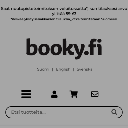
Siirry pääsisältöön
Saat noutopistetoimituksen veloituksetta*, kun tilauksesi arvo
ylittää 59 €!
*Koskee yksityisasiakkaiden tilauksia, jotka toimitetaan Suomeen.
Suomi
English
Svenska
|
|