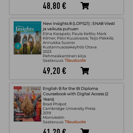
48,80 €
New Insights 8 (LOPS21) : ENA8 Viesti
ja vaikuta puhuen
Elina Karapalo; Paula Keltto; Mark
Kilmer; Päivi Kuusivaara; Teijo Päkkilä;
Annukka Suonio
Kustannusosakeyhtiö Otava
2023
Pehmeäkantinen kirja
Saatavuus:
Tilaustuote
49,20 €
English B for the IB Diploma
Coursebook with Digital Access (2
Years)
Brad Philpot
Cambridge University Press
2019
Moniviestin
Saatavuus:
Tilaustuote
61,20 €