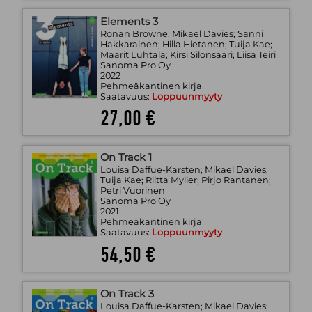
Elements 3
Ronan Browne; Mikael Davies; Sanni
Hakkarainen; Hilla Hietanen; Tuija Kae;
Maarit Luhtala; Kirsi Silonsaari; Liisa Teiri
Sanoma Pro Oy
2022
Pehmeäkantinen kirja
Saatavuus:
Loppuunmyyty
27,00 €
On Track 1
Louisa Daffue-Karsten; Mikael Davies;
Tuija Kae; Riitta Myller; Pirjo Rantanen;
Petri Vuorinen
Sanoma Pro Oy
2021
Pehmeäkantinen kirja
Saatavuus:
Loppuunmyyty
54,50 €
On Track 3
Louisa Daffue-Karsten; Mikael Davies;