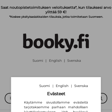
Siirry pääsisältöön
Saat noutopistetoimituksen veloituksetta*, kun tilauksesi arvo
ylittää 59 €!
*Koskee yksityisasiakkaiden tilauksia, jotka toimitetaan Suomeen.
Suomi
English
Svenska
|
|
Suomi
English
Svenska
|
|
Evästeet
Käytämme sivustollamme evästeitä
tarjotaksemme parhaan mahdollisen
käyttökokemuksen. Voit hyväksyä