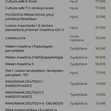
Culture cafe 6: book
Hyvä
17.00€
Culture cafe 7 (+ cd-levy): book
Hyvä
17.00€
FILOSOFIA PRIMA NOVA: lyhyt
Hyvä
15.00€
johdatus filosofiaan
Lukion maantiede 1-2: sininen
Hyvä
21.00€
planeetta & yhteinen maailma GE1-2
Uutta
Lukiosuunta
15.00€
vastaava
Mielen maailma 1 Psykologian
Tyydyttävä
18.00€
perustiedot
Mielen maailma 2 Kehityspsykologia
Tyydyttävä
18.00€
Mielen maailma 3
Tyydyttävä
18.00€
Ote 1 : lukion terveystieto : terveyden
Hyvä
17.00€
perusteet : TE1
PANORAMA DEUTSCH 1
Tyydyttävä
9.00€
(HARJOITUKSET)
PANORAMA DEUTSCH 3
Tyydyttävä
9.00€
(HARJOITUKSET)
PANORAMA DEUTSCH 4 : ÜBUNGEN
Tyydyttävä
9.00€
Pitkä matematiikka 1 Funktiot ja