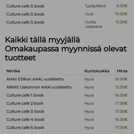
Tyydyttävä
6.00€
Culture cafe 3: book
Uusi
10.00€
Culture cafe 3: book
Uutta
13.20€
Culture cafe 3: book
vastaava
Kaikki tällä myyjällä
Omakaupassa myynnissä olevat
tuotteet
Nimike
Kuntoluokka
Hinta
Arkki: Etiikan arkki, uudistettu
Hyvä
16.00€
ARKKI: Uskonnon Arkki uudistettu
Hyvä
15.00€
Culture cafe 1: book
Hyvä
16.00€
Culture cafe 2 book
Hyvä
17.00€
Culture cafe 3: book
Hyvä
17.00€
Culture cafe 4: book
Hyvä
16.00€
Culture cafe 5: book
Hyvä
17.00€