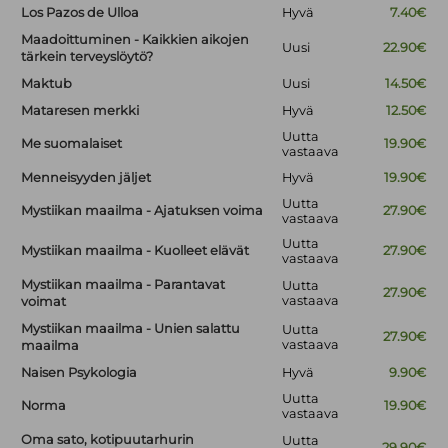
Los Pazos de Ulloa
Hyvä
7.40€
Maadoittuminen - Kaikkien aikojen
Uusi
22.90€
tärkein terveyslöytö?
Maktub
Uusi
14.50€
Mataresen merkki
Hyvä
12.50€
Uutta
Me suomalaiset
19.90€
vastaava
Menneisyyden jäljet
Hyvä
19.90€
Uutta
Mystiikan maailma - Ajatuksen voima
27.90€
vastaava
Uutta
Mystiikan maailma - Kuolleet elävät
27.90€
vastaava
Mystiikan maailma - Parantavat
Uutta
27.90€
vastaava
voimat
Mystiikan maailma - Unien salattu
Uutta
27.90€
vastaava
maailma
Naisen Psykologia
Hyvä
9.90€
Uutta
Norma
19.90€
vastaava
Oma sato, kotipuutarhurin
Uutta
29.90€