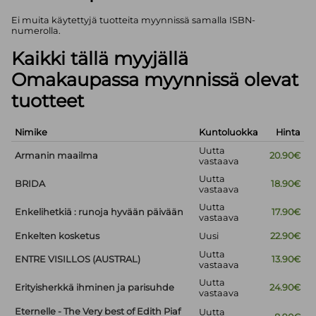
Ei muita käytettyjä tuotteita myynnissä samalla ISBN-
numerolla.
Kaikki tällä myyjällä
Omakaupassa myynnissä olevat
tuotteet
Nimike
Kuntoluokka
Hinta
Uutta
Armanin maailma
20.90€
vastaava
Uutta
BRIDA
18.90€
vastaava
Uutta
Enkelihetkiä : runoja hyvään päivään
17.90€
vastaava
Enkelten kosketus
Uusi
22.90€
Uutta
ENTRE VISILLOS (AUSTRAL)
13.90€
vastaava
Uutta
Erityisherkkä ihminen ja parisuhde
24.90€
vastaava
Eternelle - The Very best of Edith Piaf
Uutta