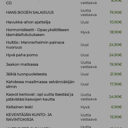
8.90€
vastaava
CD
Uutta
HANS BOIJEN SALAISUUS
19.90€
vastaava
Havukka-ahon ajattelija
Uusi
10.90€
Hormonidieetti - Opas yksilölliseen
Hyvä
18.90€
täsmälaihdutukseen
Hulttio : Mannerheimin painava
Uusi
24.90€
nuoruus
Hyvä paha pomo
Uusi
24.90€
Uutta
Jaakon matkassa
19.90€
vastaava
Jälkiä tuonpuoleisesta
Uusi
21.90€
Kahdessa maailmassa: selvännäkijän
Uusi
17.90€
silmin
Kasvot kertovat : opi uutta itsestäsi ja
Uutta
24.90€
vastaava
ystävistäsi kasvojen kautta
Keltainen leski
Hyvä
6.90€
KEVENTÄJÄN KUNTO- JA
Uutta
15.90€
vastaava
RAVINTOKIRJA
Uutta