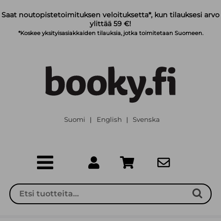
Siirry pääsisältöön
Saat noutopistetoimituksen veloituksetta*, kun tilauksesi arvo
ylittää 59 €!
*Koskee yksityisasiakkaiden tilauksia, jotka toimitetaan Suomeen.
Suomi
English
Svenska
|
|