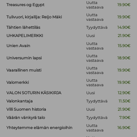
Uutta
Treasures og Egypt
19.90€
vastaava
Uutta
Tulivuori, kirjailija: Reijo Mäki
19.90€
vastaava
Tähtien lähettiläs
Tyydyttävä
14.90€
UHKAPELIMERKKI
Uusi
21.90€
Uutta
Unien Avain
15.90€
vastaava
Uutta
Universumin lapsi
18.90€
vastaava
Uutta
Vaarallinen muisti
19.90€
vastaava
Uutta
Valomerkki
19.90€
vastaava
VALON SOTURIN KÄSIKIRJA
Uusi
12.90€
Valonkantaja
Tyydyttävä
11.50€
Villi Suomen historia
Uusi
21.90€
Väärän vänkyrä talo
Tyydyttävä
7.90€
Uutta
Yhteytemme elämän energioihin
16.90€
vastaava