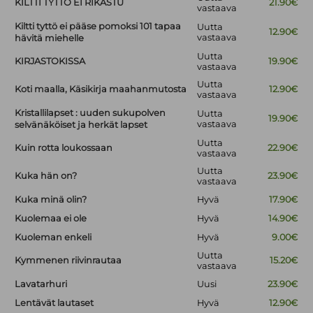
KILTTI TYTTÖ EI RIKASTU
21.90€
vastaava
Kiltti tyttö ei pääse pomoksi 101 tapaa
Uutta
12.90€
vastaava
hävitä miehelle
Uutta
KIRJASTOKISSA
19.90€
vastaava
Uutta
Koti maalla, Käsikirja maahanmutosta
12.90€
vastaava
Kristallilapset : uuden sukupolven
Uutta
19.90€
vastaava
selvänäköiset ja herkät lapset
Uutta
Kuin rotta loukossaan
22.90€
vastaava
Uutta
Kuka hän on?
23.90€
vastaava
Kuka minä olin?
Hyvä
17.90€
Kuolemaa ei ole
Hyvä
14.90€
Kuoleman enkeli
Hyvä
9.00€
Uutta
Kymmenen riivinrautaa
15.20€
vastaava
Lavatarhuri
Uusi
23.90€
Lentävät lautaset
Hyvä
12.90€