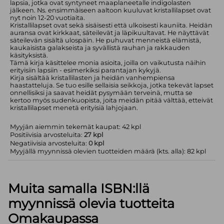
lapsia, jotka ovat syntyneet maaplaneetalle indigolasten
jälkeen. Ns. ensimmäiseen aaltoon kuuluvat kristallilapset ovat
nyt noin 12-20 vuotiaita.
Kristallilapset ovat sekä sisäisesti että ulkoisesti kauniita. Heidän
auransa ovat kirkkaat, säteilevät ja läpikuultavat. He näyttävät
säteilevän sisältä ulospäin. He puhuvat menneistä elämistä,
kaukaisista galakseista ja syvällistä rauhan ja rakkauden
käsityksistä.
Tämä kirja käsittelee monia asioita, joilla on vaikutusta näihin
erityisiin lapsiin - esimerkiksi parantajan kykyjä.
Kirja sisältää kristallilasten ja heidän vanhempiensa
haastatteluja. Se tuo esille sellaisia seikkoja, jotka tekevät lapset
onnellisiksi ja saavat heidät pysymään terveinä, mutta se
kertoo myös sudenkuopista, joita meidän pitää välttää, etteivät
kristallilapset menetä erityisiä lahjojaan.
Myyjän aiemmin tekemät kaupat: 42 kpl
Positiivisia arvosteluita:
27 kpl
Negatiivisia arvosteluita:
0 kpl
Myyjällä myynnissä olevien tuotteiden määrä (kts. alla): 82 kpl
Muita samalla ISBN:llä
myynnissä olevia tuotteita
Omakaupassa