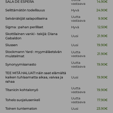
SALA DE ESPERA
14.90€
vastaava
Selittämätön todellisuus
Hyvä
24.90€
Uutta
Selvänäkijät salapoliiseina
9.90€
vastaava
Sigma : pahan perilliset
Hyvä
12.50€
Skottilainen vanki - tekijä: Diana
Uusi
21.90€
Gabaldon
Slussen
Uusi
19.90€
Stockmann Yard : myymäläetsivän
Uutta
21.90€
vastaava
muistelmat
Uutta
Synonyymisanasto
19.90€
vastaava
TEE MITÄ HALUAT! näin saat elämältä
kaiken tuhlaamatta aikaa, vaivaa ja
Uusi
19.90€
rahaa
Uutta
Titanicin kohtalonyö
19.90€
vastaava
Uutta
Tohelo suojelusenkeli
17.90€
vastaava
Toinen tuntematon
Uusi
23.90€