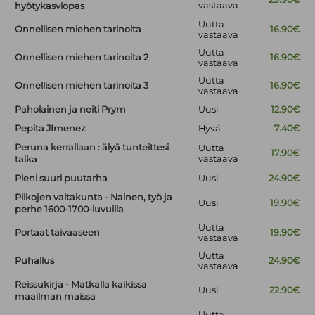
vastaava
hyötykasviopas
Uutta
Onnellisen miehen tarinoita
16.90€
vastaava
Uutta
Onnellisen miehen tarinoita 2
16.90€
vastaava
Uutta
Onnellisen miehen tarinoita 3
16.90€
vastaava
Paholainen ja neiti Prym
Uusi
12.90€
Pepita JImenez
Hyvä
7.40€
Peruna kerrallaan : älyä tunteittesi
Uutta
17.90€
vastaava
taika
Pieni suuri puutarha
Uusi
24.90€
Piikojen valtakunta - Nainen, työ ja
Uusi
19.90€
perhe 1600-1700-luvuilla
Uutta
Portaat taivaaseen
19.90€
vastaava
Uutta
Puhallus
24.90€
vastaava
Reissukirja - Matkalla kaikissa
Uusi
22.90€
maailman maissa
Uutta