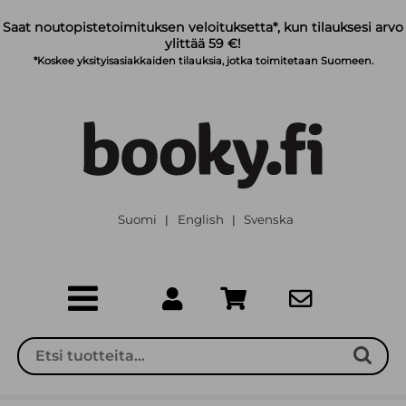
Siirry pääsisältöön
Saat noutopistetoimituksen veloituksetta*, kun tilauksesi arvo
ylittää 59 €!
*Koskee yksityisasiakkaiden tilauksia, jotka toimitetaan Suomeen.
Suomi
English
Svenska
|
|