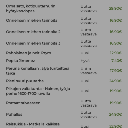
Oma sato, kotipuutarhurin
Uutta
29.90€
vastaava
hyötykasviopas
Uutta
Onnellisen miehen tarinoita
16.90€
vastaava
Uutta
Onnellisen miehen tarinoita 2
16.90€
vastaava
Uutta
Onnellisen miehen tarinoita 3
16.90€
vastaava
Paholainen ja neiti Prym
Uusi
12.90€
Pepita JImenez
Hyvä
7.40€
Peruna kerrallaan : älyä tunteittesi
Uutta
17.90€
vastaava
taika
Pieni suuri puutarha
Uusi
24.90€
Piikojen valtakunta - Nainen, työ ja
Uusi
19.90€
perhe 1600-1700-luvuilla
Uutta
Portaat taivaaseen
19.90€
vastaava
Uutta
Puhallus
24.90€
vastaava
Reissukirja - Matkalla kaikissa
Uusi
22.90€