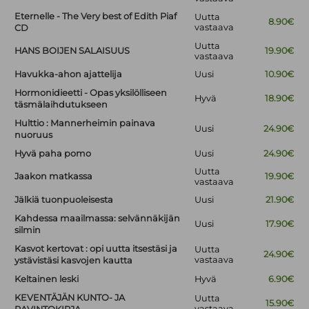
Eternelle - The Very best of Edith Piaf
Uutta
8.90€
vastaava
CD
Uutta
HANS BOIJEN SALAISUUS
19.90€
vastaava
Havukka-ahon ajattelija
Uusi
10.90€
Hormonidieetti - Opas yksilölliseen
Hyvä
18.90€
täsmälaihdutukseen
Hulttio : Mannerheimin painava
Uusi
24.90€
nuoruus
Hyvä paha pomo
Uusi
24.90€
Uutta
Jaakon matkassa
19.90€
vastaava
Jälkiä tuonpuoleisesta
Uusi
21.90€
Kahdessa maailmassa: selvännäkijän
Uusi
17.90€
silmin
Kasvot kertovat : opi uutta itsestäsi ja
Uutta
24.90€
vastaava
ystävistäsi kasvojen kautta
Keltainen leski
Hyvä
6.90€
KEVENTÄJÄN KUNTO- JA
Uutta
15.90€
vastaava