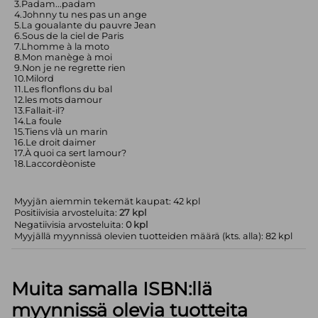
3.Padam...padam
4.Johnny tu nes pas un ange
5.La goualante du pauvre Jean
6.Sous de la ciel de Paris
7.Lhomme à la moto
8.Mon manège à moi
9.Non je ne regrette rien
10.Milord
11.Les flonflons du bal
12.les mots damour
13.Fallait-il?
14.La foule
15.Tiens vlà un marin
16.Le droit daimer
17.À quoi ca sert lamour?
18.Laccordèoniste
Myyjän aiemmin tekemät kaupat: 42 kpl
Positiivisia arvosteluita:
27 kpl
Negatiivisia arvosteluita:
0 kpl
Myyjällä myynnissä olevien tuotteiden määrä (kts. alla): 82 kpl
Muita samalla ISBN:llä
myynnissä olevia tuotteita