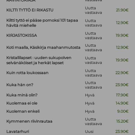
RAVINTOKIRJA
Uutta
KILTTI TYTTÖ EI RIKASTU
21.90€
vastaava
Kiltti tyttö ei pääse pomoksi 101 tapaa
Uutta
12.90€
vastaava
hävitä miehelle
Uutta
KIRJASTOKISSA
19.90€
vastaava
Uutta
Koti maalla, Käsikirja maahanmutosta
12.90€
vastaava
Kristallilapset : uuden sukupolven
Uutta
19.90€
vastaava
selvänäköiset ja herkät lapset
Uutta
Kuin rotta loukossaan
22.90€
vastaava
Uutta
Kuka hän on?
23.90€
vastaava
Kuka minä olin?
Hyvä
17.90€
Kuolemaa ei ole
Hyvä
14.90€
Kuoleman enkeli
Hyvä
9.00€
Uutta
Kymmenen riivinrautaa
15.20€
vastaava
Lavatarhuri
Uusi
23.90€