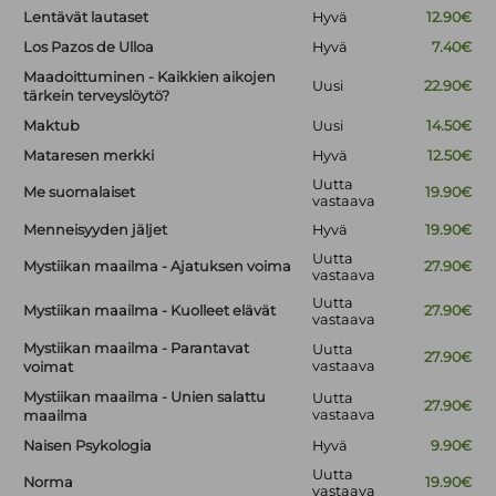
Lentävät lautaset
Hyvä
12.90€
Los Pazos de Ulloa
Hyvä
7.40€
Maadoittuminen - Kaikkien aikojen
Uusi
22.90€
tärkein terveyslöytö?
Maktub
Uusi
14.50€
Mataresen merkki
Hyvä
12.50€
Uutta
Me suomalaiset
19.90€
vastaava
Menneisyyden jäljet
Hyvä
19.90€
Uutta
Mystiikan maailma - Ajatuksen voima
27.90€
vastaava
Uutta
Mystiikan maailma - Kuolleet elävät
27.90€
vastaava
Mystiikan maailma - Parantavat
Uutta
27.90€
vastaava
voimat
Mystiikan maailma - Unien salattu
Uutta
27.90€
vastaava
maailma
Naisen Psykologia
Hyvä
9.90€
Uutta
Norma
19.90€
vastaava