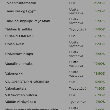
Toinen tuntematon
Uusi
23.90€
Uutta
Treasures og Egypt
19.90€
vastaava
Uutta
Tulivuori, kirjailija: Reijo Mäki
19.90€
vastaava
Tähtien lähettiläs
Tyydyttävä
14.90€
UHKAPELIMERKKI
Uusi
21.90€
Uutta
Unien Avain
15.90€
vastaava
Uutta
Universumin lapsi
18.90€
vastaava
Uutta
Vaarallinen muisti
19.90€
vastaava
Uutta
Valomerkki
19.90€
vastaava
VALON SOTURIN KÄSIKIRJA
Uusi
12.90€
Valonkantaja
Tyydyttävä
11.50€
Villi Suomen historia
Uusi
21.90€
Väärän vänkyrä talo
Tyydyttävä
7.90€
Uutta
Yhteytemme elämän energioihin
16.90€