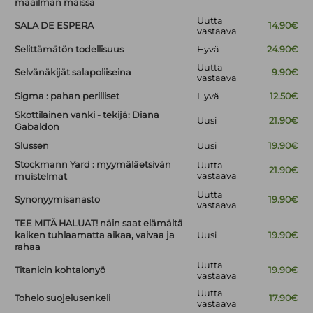
maailman maissa
Uutta
SALA DE ESPERA
14.90€
vastaava
Selittämätön todellisuus
Hyvä
24.90€
Uutta
Selvänäkijät salapoliiseina
9.90€
vastaava
Sigma : pahan perilliset
Hyvä
12.50€
Skottilainen vanki - tekijä: Diana
Uusi
21.90€
Gabaldon
Slussen
Uusi
19.90€
Stockmann Yard : myymäläetsivän
Uutta
21.90€
vastaava
muistelmat
Uutta
Synonyymisanasto
19.90€
vastaava
TEE MITÄ HALUAT! näin saat elämältä
kaiken tuhlaamatta aikaa, vaivaa ja
Uusi
19.90€
rahaa
Uutta
Titanicin kohtalonyö
19.90€
vastaava
Uutta
Tohelo suojelusenkeli
17.90€
vastaava