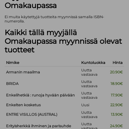
Omakaupassa
Ei muita käytettyjä tuotteita myynnissä samalla ISBN-
numerolla.
Kaikki tällä myyjällä
Omakaupassa myynnissä olevat
tuotteet
Nimike
Kuntoluokka
Hinta
Uutta
Armanin maailma
20.90€
vastaava
Uutta
BRIDA
18.90€
vastaava
Uutta
Enkelihetkiä : runoja hyvään päivään
17.90€
vastaava
Enkelten kosketus
Uusi
22.90€
Uutta
ENTRE VISILLOS (AUSTRAL)
13.90€
vastaava
Uutta
Erityisherkkä ihminen ja parisuhde
24.90€
vastaava