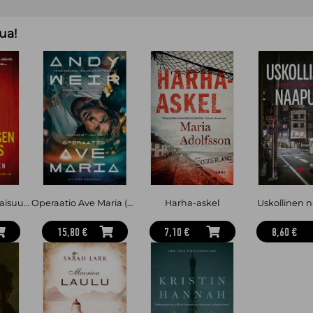
ua!
Kotiapulaisen salaisuus (pokkari)
Operaatio Ave Maria (pokkari)
Harha-askel
Uskollinen 
15,80 €
7,10 €
8,60 €