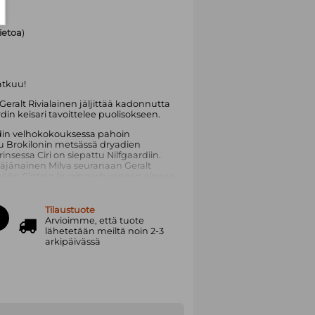
tietoa
)
atkuu!
eralt Rivialainen jäljittää kadonnutta
rdin keisari tavoittelee puolisokseen.
in velhokokouksessa pahoin
uu Brokilonin metsässä dryadien
insessa Ciri on siepattu Nilfgaardiin.
stäjänainen Milva seuranaan Geralt
simään Cintran kuningashuoneen ainoaa
. Matkan kuluessa selviää, kuka on
joka vainosi Ciriä hänen unissaan.
Tilaustuote
Arvioimme, että tuote
48) Noituri-sarjan 1. ja 2. osa voittivat
lähetetään meiltä noin 2-3
iasuomennoksen Tähtifantasia-
arkipäivässä
e Witcher -PC-pelin kolmas osa
Wild