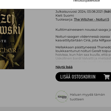
Sivumäärä:
398
sivua
Tietosuojaseloste
Asu:
Pehmeäkantinen kirja
Painos:
2. p.
Julkaisuvuosi:
2024, 03.08.2021 (
lisä
Kieli:
Suomi
Tuotesarja:
The Witcher - Noituri 5
Kulttimaineeseen noussut saaga j
Noituri-saagan viidennessä osassa G
kasvattitytärtään Ciriä, jota Nilfgaa
Mellakkaan päättyneessä Thanedd
loukkaantunut noituri Geralt toip
hoivissa, kun hän saa kuulla, että pr
Uskollinen bardi Valvatti ja metsä
lähtee vaiheikkaalle matkalle et
perillistä vihollisen valtakunnasta
Näytä lisää
arvoituksellinen Musta ratsastaja, 
Mutta missä on Ciri?
LISÄÄ OSTOSKORIIN
Puolalaisen Andrzej Sapkowskin (s. 19
molemmat vuoden parhaan fantas
palkinnon. Sarjaan perustuvan Th
Hunt
julkaistiin 2015.
Haluan myydä tämän
tuotteen