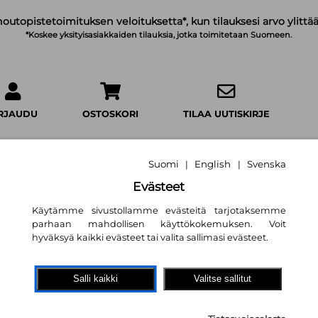
noutopistetoimituksen veloituksetta*, kun tilauksesi arvo ylittää
*Koskee yksityisasiakkaiden tilauksia, jotka toimitetaan Suomeen.
IRJAUDU
OSTOSKORI
TILAA UUTISKIRJE
Suomi
English
Svenska
|
|
Evästeet
Tulikaste : The Wi
Käytämme sivustollamme evästeitä tarjotaksemme
parhaan mahdollisen käyttökokemuksen. Voit
Andrzej Sapkowski
,
Tapani Kä
hyväksyä kaikki evästeet tai valita sallimasi evästeet.
7,50 €
Salli kaikki
Valitse sallitut
WSOY