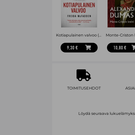
Kotiapulainen valvoo (pokkari)
Monte-Criston 
9,30 €
10,80 €
TOIMITUSEHDOT
ASI
Löydä seuraava lukuelämykses