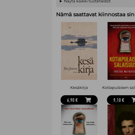
Näytä kaikki tuotetiedot
Nämä saattavat kiinnostaa sin
Kesäkirja
6,90 €
9,10 €