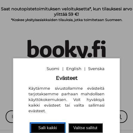
Siirry pääsisältöön
Saat noutopistetoimituksen veloituksetta*, kun tilauksesi arvo
ylittää 59 €!
*Koskee yksityisasiakkaiden tilauksia, jotka toimitetaan Suomeen.
Suomi
English
Svenska
|
|
Suomi
English
Svenska
|
|
Evästeet
Käytämme sivustollamme evästeitä
tarjotaksemme parhaan mahdollisen
käyttökokemuksen. Voit hyväksyä
kaikki evästeet tai valita sallimasi
evästeet.
Salli kaikki
Valitse sallitut