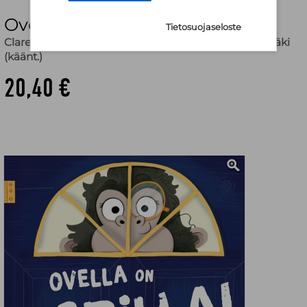
Ovella on gorilla!
Tietosuojaseloste
Clare Helen Welsh
,
Sam Caldwell (kuv.)
,
Raija Rintamäki
(käänt.)
20,40 €