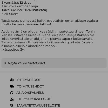
Sivumäärä:
32
sivua
Asu:
Kovakantinen kirja
Julkaisuvuosi:
2024 (
lisätietoa
)
Kieli:
Suomi
Tässä isossa perheessä kaikki ovat vähän omanlaisiaan otuksia –
mutta tanssivat samaan tahtiin!
Aadan elämä on ollut ankeaa äidin muutettua yhteen Tonin
kanssa. Ystävät asuvat kaukana, eikä bonusveljestäkään ole
leikkikaveriksi. Sitten äiti ja Toni pitävät tuparit koko suvulle.
Toinen toistaan villimpiä vieraita ilmaantuu paikalle. Ja pian
alkaakin oikein eläimellinen meno...
Ikäsuositus: 3+.
Näytä kaikki tuotetiedot
YHTEYSTIEDOT
TOIMITUSEHDOT
ASIAKASPALVELU
TIETOSUOJASELOSTE
SAAVUTETTAVUUSSELOSTE