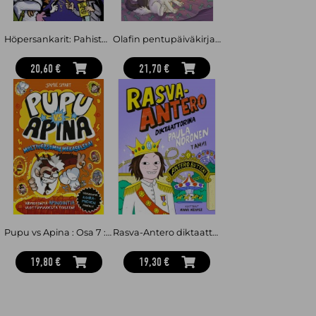
Höpersankarit: Pahisten koulu
Olafin pentupäiväkirjat. Hämärähyssyn haamu
20,60 €
21,70 €
Pupu vs Apina : Osa 7 : Multiversumin mekaselska!
Rasva-Antero diktaattorina
19,80 €
19,30 €