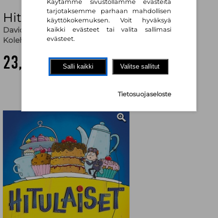
Käytämme sivustollamme evästeitä
tarjotaksemme parhaan mahdollisen
Hitulaiset
käyttökokemuksen. Voit hyväksyä
David O’Connell
,
Seb Burnett (kuv.)
,
Annukka
kaikki evästeet tai valita sallimasi
evästeet.
Kolehmainen (käänt.)
23,10 €
Salli kaikki
Valitse sallitut
Tietosuojaseloste