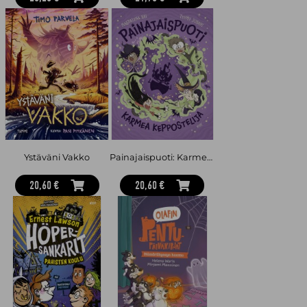
Ystäväni Vakko
Painajaispuoti: Karmea keppostelija
20,60 €
20,60 €