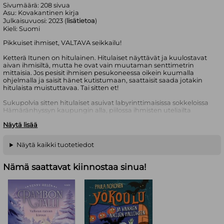
Sivumäärä:
208
sivua
Asu:
Kovakantinen kirja
Julkaisuvuosi:
2023 (
lisätietoa
)
Kieli:
Suomi
Pikkuiset ihmiset, VALTAVA seikkailu!
Ketterä Itunen on hitulainen. Hitulaiset näyttävät ja kuulostavat
aivan ihmisiltä, mutta he ovat vain muutaman senttimetrin
mittaisia. Jos pesisit ihmisen pesukoneessa oikein kuumalla
ohjelmalla ja saisit hänet kutistumaan, saattaisit saada jotakin
hitulaista muistuttavaa. Tai sitten et!
Sukupolvia sitten hitulaiset asuivat labyrinttimaisissa sokkeloissa
Hämäränhyssyn kaupungin alla, piilossa ihmisten uteliailta
katseilta. Mutta sitten jotakin tapahtui, ja he vain… katosivat. Nyt
Näytä lisää
Ketterä, hänen vanhempansa ja pikkuveljensä ovat ainoat
jäljellä, ja suurin osa sokkeloisista tunneleista on suljettu
kielletyksi alueeksi. Eräänä päivänä Ketterä kuitenkin löytää
Näytä kaikki tuotetiedot
ikivanhan kartan, jonka mukaan syvällä sokkeloiden sydämessä
olisi paikka, jossa hitulaisklaanit olisivat muinoin kokoontuneet
yhteen. Siellä on oltava jonkinlainen vihje siitä, mitä klaaneille on
Nämä saattavat kiinnostaa sinua!
tapahtunut! Ketterä tietää, että hänen on päästävä tutkimaan
asiaa, vaikka tunnelit olisivat kuinka vaarallisia. Mutta pian hän
huomaa, ettei hän olekaan ainoa, joka etsii kadonneita hitulaisia…
Hitulaiset aloittaa uuden, jännittävän sarjan, jossa seikkaillaan
kirjaimellisesti ruohonjuurten tasolla. Lähde siis Ketterän mukaan
metsästämään ranskanperuna päivälliseksi, juoksemaan
kummituksia karkuun ja selvittämään vuosisadan arvoitusta. Jos