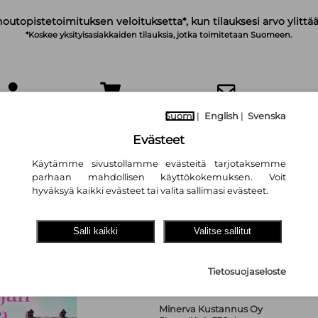
noutopistetoimituksen veloituksetta*, kun tilauksesi arvo ylittää
*Koskee yksityisasiakkaiden tilauksia, jotka toimitetaan Suomeen.
IRJAUDU
OSTOSKORI
TILAA UUTISKIRJE
Suomi
|
English
|
Svenska
Evästeet
Käytämme sivustollamme evästeitä tarjotaksemme
parhaan mahdollisen käyttökokemuksen. Voit
hyväksyä kaikki evästeet tai valita sallimasi evästeet.
Tehtailijan rouva
Salli kaikki
Valitse sallitut
Helena Steen
26,10 €
Tietosuojaseloste
Minerva Kustannus Oy