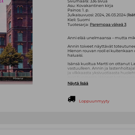
Sivumäärä:
336
sivua
Asu:
Kovakantinen kirja
Painos:
1. p.
Julkaisuvuosi:
2024, 26.03.2024 (
lisä
Kieli:
Suomi
Tuotesarja:
Parempaa väkeä 3
Anni elää unelmaansa – mutta miksi
Annin toiveet näyttävät toteutunee
Hienon rouvan rooli ei kuitenkaan 
haluaisi.
Isänsä kuoltua Martti on ottanut L
vastuulleen. Annin ja lastenhoitaj
ja vilkkaasta yksivuotiaasta huole
ovat Suomessa jääneet kotirouvan ve
näyttää muuttuvan yhä etäisemmäk
Näytä lisää
vietetyn kesän jälkeen. Lisäksi va
kaupunkiin.
Loppuunmyyty
Kun huonekalutehtailija herra K
Englantiin, on niin Martilla kuin Ann
mihin vierailu johtaa.
Englannissa vallitsevat kuitenkin jy
moraalisäännöt, joiden ylittäminen 
eronneeseen amerikkalaisnaiseen 
lapsen saanut piikatyttö.