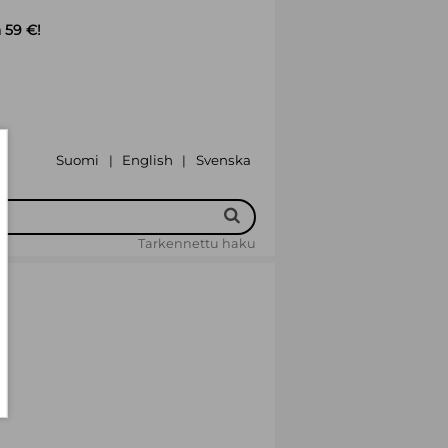
 59 €!
Suomi
English
Svenska
|
|
Tarkennettu haku