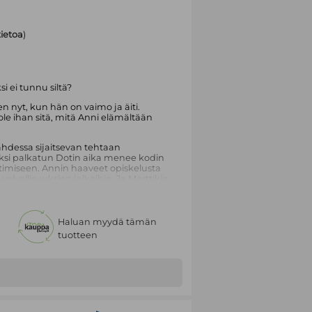
tietoa
)
 ei tunnu siltä?
n nyt, kun hän on vaimo ja äiti.
ole ihan sitä, mitä Anni elämältään
ahdessa sijaitsevan tehtaan
aksi palkatun Dotin aika menee kodin
htimiseen. Annin haaveet opiskelusta
lvollisuuksien jalkoihin. Ja Marttikin
si ja vaiteliaammaksi erillään
nha heila maisteri Björklund saapuu
Haluan myydä tämän
tuotteen
emp kutsuu perheen luokseen
illa ja Dotillakin omat toiveensa siitä,
rkät luokkarajat ja tiukat
on aina skandaali. Olitpa sitten
rakastunut kuningas tai aviottoman