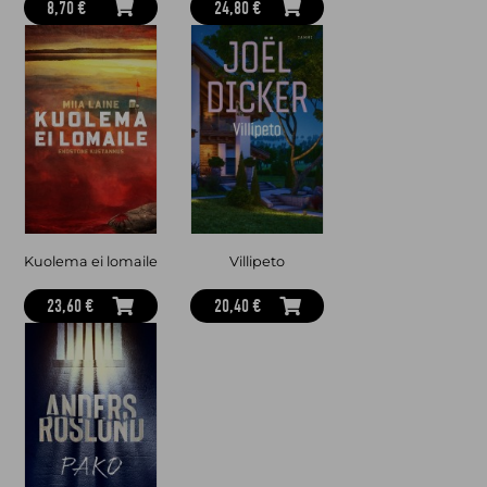
8,70 €
24,80 €
Kuolema ei lomaile
Villipeto
23,60 €
20,40 €