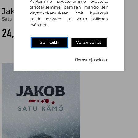
Käytämme sivustollamme evästeitä
tarjotaksemme parhaan mahdollisen
Jakob
käyttökokemuksen. Voit hyväksyä
Satu Rämö
kaikki evästeet tai valita sallimasi
evästeet.
24,20 €
Salli kaikki
Valitse sallitut
Tietosuojaseloste