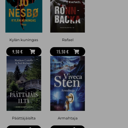
jossa on ripaus pohjoista mystiikkaa.
Satu Rämö (s. 1980) on Islannissa asuva kirjailija ja ekonomi.
Hildur
-sarja on ollut poikkeuksellisen suuri menestys joka
mittarilla.
Hildurin
maailma on laajentunut televisioon ja
teatterilavoille, ja sarjan käännösoikeuksia on myyty yli
pariinkymmeneen maahan, muun muassa Saksaan, Isoon-
Britanniaan, Ranskaan ja kaikkiin Pohjoismaihin.
Jakob
on sarjan
3. osa.
Kylän kuningas
Rafael
9,50 €
15,50 €
Päättäjäisilta
Armahtaja