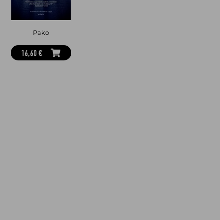
Pako
16,60 €