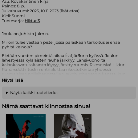
Asu:
Kovakantinen kirja
Painos:
8. p.
Julkaisuvuosi:
2025, 10.11.2023 (
lisätietoa
)
Kieli:
Suomi
Tuotesarja:
Hildur 3
Joulu on juhlista julmin.
Milloin tulee vastaan piste, jossa paraskaan tarkoitus ei enää
pyhitä keinoja?
Eletään vuoden pimeintä aikaa Ísafjörðurin kylässä. Joulun
lähestyessä kyläläisten rauha järkkyy. Länsivuonoilta
kalankasvatusaltaasta löytyy järsitty ruumis. Rikosetsivä Hildur
Rúnarsdóttir tuskin ehtii aloittaa rikostutkintaa yhdessä
suomalaisen poliisiharjoittelijan Jakob Johansonin kanssa, kun
toisaalla Islannin syrjäisessä kolkassa tapahtuu toinen vähintään
Näytä lisää
yhtä outo henkirikos. Ja pian kolmas.
Julmaa väkivallantekojen sarjaa tutkiessaan Hildur tasoittaa
Näytä kaikki tuotetiedot
ajatuksiaan surffaamalla Atlannin hyisissä aalloissa. Kadotettu
yhteys keskimmäiseen sisareen Rósaan painaa mieltä.
Nämä saattavat kiinnostaa sinua!
Jakob tekee kaikkensa voittaakseen lastaan koskevan vaikean
huoltajuusriidan. Kuinka pitkälle Jakob on valmis painissaan
menemään? Sitä Hildur joutuu miettimään, kun hän saa
pahimman mahdollisen puhelun Suomesta Kolarin
poliisiasemalta.
Jakob
on kolmas osa nordic blue -tyylistä
Hildur
-dekkarisarjaa,