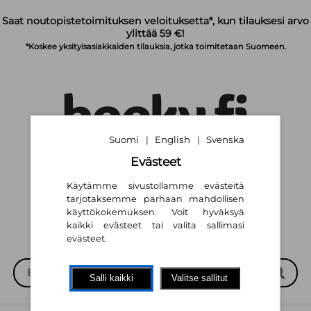
Siirry pääsisältöön
Saat noutopistetoimituksen veloituksetta*, kun tilauksesi arvo
ylittää 59 €!
*Koskee yksityisasiakkaiden tilauksia, jotka toimitetaan Suomeen.
Suomi
English
Svenska
|
|
Evästeet
Suomi
English
Svenska
|
|
Käytämme sivustollamme evästeitä
tarjotaksemme parhaan mahdollisen
käyttökokemuksen. Voit hyväksyä
kaikki evästeet tai valita sallimasi
evästeet.
Salli kaikki
Valitse sallitut