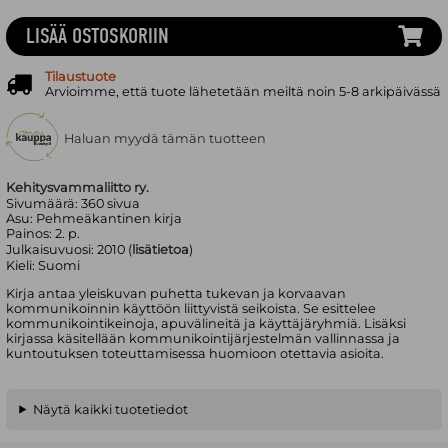
LISÄÄ OSTOSKORIIN
Tilaustuote
Arvioimme, että tuote lähetetään meiltä noin 5-8 arkipäivässä
Haluan myydä tämän tuotteen
Kehitysvammaliitto ry.
Sivumäärä:
360
sivua
Asu:
Pehmeäkantinen kirja
Painos:
2. p.
Julkaisuvuosi:
2010 (
lisätietoa
)
Kieli:
Suomi
Kirja antaa yleiskuvan puhetta tukevan ja korvaavan
kommunikoinnin käyttöön liittyvistä seikoista. Se esittelee
kommunikointikeinoja, apuvälineitä ja käyttäjäryhmiä. Lisäksi
kirjassa käsitellään kommunikointijärjestelmän vallinnassa ja
kuntoutuksen toteuttamisessa huomioon otettavia asioita.
Näytä kaikki tuotetiedot