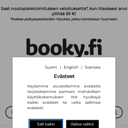
Siirry pääsisältöön
Saat noutopistetoimituksen veloituksetta*, kun tilauksesi arvo
ylittää 59 €!
*Koskee yksityisasiakkaiden tilauksia, jotka toimitetaan Suomeen.
Suomi
English
Svenska
|
|
Suomi
English
Svenska
|
|
Evästeet
Käytämme sivustollamme evästeitä
tarjotaksemme parhaan mahdollisen
käyttökokemuksen. Voit hyväksyä
kaikki evästeet tai valita sallimasi
evästeet.
Salli kaikki
Valitse sallitut