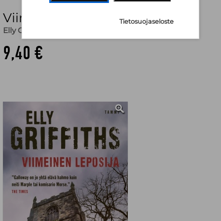
Viimeinen leposija
Tietosuojaseloste
Elly Griffiths
,
Anna Kangasmaa (käänt.)
9,40 €