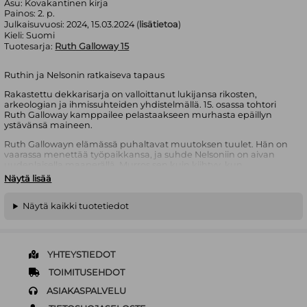
Asu:
Kovakantinen kirja
Painos:
2. p.
Julkaisuvuosi:
2024, 15.03.2024 (
lisätietoa
)
Kieli:
Suomi
Tuotesarja:
Ruth Galloway 15
Ruthin ja Nelsonin ratkaiseva tapaus
Rakastettu dekkarisarja on valloittanut lukijansa rikosten,
arkeologian ja ihmissuhteiden yhdistelmällä. 15. osassa tohtori
Ruth Galloway kamppailee pelastaakseen murhasta epäillyn
ystävänsä maineen.
Ruth Gallowayn elämässä puhaltavat muutoksen tuulet. Hän on
vaarassa menettää työpaikkansa, ja suhde Nelsoniin on aivan
uudenlaisella maaperällä. Murros sen kuin kiihtyy, kun
remontoitavasta kahvilasta löytyy 20 vuotta sitten kadonneen
Näytä lisää
naisen luuranko ja selviää, että Ruthin ystävä Cathbad liittyy
naisen kuolemaan. Sitten Cathbad katoaa. Pakeniko druidi
syyllisyyttään, vai onko hän karmeassa vaarassa? Kun tulilinjalle
Näytä kaikki tuotetiedot
joutuvat ystävän maine ja kunnia mutta myös Ruthin
tulevaisuus, on aika tehdä lopullisia päätöksiä. Saavatko Ruth ja
Nelson vihdoin toisensa?
YHTEYSTIEDOT
”Herkullinen sekoitus Neiti Marplea ja Sydämen asialla -
tunnelmaa.” SATU RÄMÖ
TOIMITUSEHDOT
Elly Griffiths
(s. 1963) on englantilainen kirjailija, joka tunnetaan
ASIAKASPALVELU
parhaiten arkeologi Ruth Gallowayn rakastetuista seikkailuista.
Ennen kirjailijanuraansa Griffiths, oikealta nimeltään Domenica