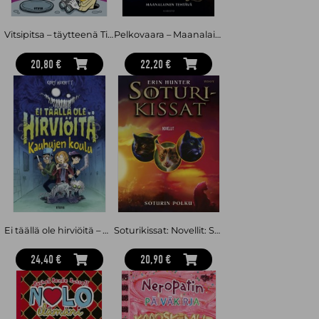
Vitsipitsa – täytteenä Tixtuu ja Aivi
Pelkovaara – Maanalainen tehtävä
20,80 €
22,20 €
Ei täällä ole hirviöitä – Kauhujen koulu
Soturikissat: Novellit: Soturin polku
24,40 €
20,90 €