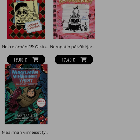
Nolo elämäni 15: Olisinpa Pariisissa
Neropatin päiväkirja: Kaaoskemut : Neropatin päiväkirja 20
19,00 €
17,40 €
Maailman viimeiset tyypit: Tuhoojan tukikohta