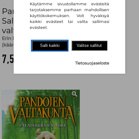
Käytämme sivustollamme evästeitä
Pandojen valtakunta:
tarjotaksemme parhaan mahdollisen
käyttökokemuksen. Voit hyväksyä
Salaisuuksien joki : Pandojen
kaikki evästeet tai valita sallimasi
evästeet.
valtakunta 2
Erin Hunter
,
Johanna Tarkela (kuv.)
,
Ville Viitanen
(käänt.)
Salli kaikki
Valitse sallitut
7,50 €
Tietosuojaseloste