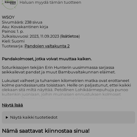
Haluan myydä tämän tuotteen
WSOY
Sivumäärä:
238
sivua
Asu:
Kovakantinen kirja
Painos:
1. p.
Julkaisuvuosi:
2023, 11.09.2023 (
lisätietoa
)
Kieli:
Suomi
Tuotesarja:
Pandojen valtakunta 2
Pandakolmoset, jotka voivat muuttaa kaiken.
Soturikissojen tekijän Erin Hunterin uusimmassa sarjassa
seikkailevat pandat ja muut Bambuvaltakunnan eläimet.
Lukuisat valheet ja tuhansien kilometrien matka ovat erottaneet
kolme pandasisarusta toisistaan. Heille on paljastunut, ettei kaikki
olekaan sitä miltä näyttää. Petollinen Lohikäärmepuhuja punoo
kuitenkin juoniaan, joihin muinaisen ennustuksen kolmoset
eivät sovi. Onnistuvatko nuoret pandat löytämään toisensa ja
tuomaan totuuden päivänvaloon?
Näytä lisää
Pandojen valtakunta -sarjassa seurataan hellyttävien pandojen,
vikkelien kultapandojen, sisukkaiden lumileopardien ja ovelien
Näytä kaikki tuotetiedot
apinoiden seikkailuja, joissa on mausteena ripaus kiinalaisia
lohikäärmeuskomuksia.
Nämä saattavat kiinnostaa sinua!
Erin Hunter
on maailmankuulujen Soturikissat-, Uljasmaa-,