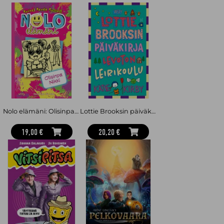
Selviytyjät- ja Etsijät-sarjojen tekijä. Eläinrakasta kirjailijaa
innoittaa villin luonnon viiltävä hurjuus. Hänestä on kiehtovaa
kehitellä myyttejä, jotka voisivat selittää eläinten käyttäytymistä.
Nolo elämäni: Olisinpa Nikki
Lottie Brooksin päiväkirja: Levoton leirikoulu
19,00 €
20,20 €