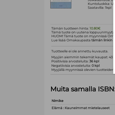
Kuntoluokka: Uu
Saatavilla: 1kpl
Tämän tuotteen hinta:
10.80€
Tämä tuote on uutena loppuunmyyty.
HUOM! Tämä tuote on myynnissä Om
Lue lisää Omakaupasta
tämän linkin
k
Tuotteelle ei ole annettu kuvausta.
Myyjän aiemmin tekemät kaupat: 43 k
Positiivisia arvosteluita:
36 kpl
Negatiivisia arvosteluita:
0 kpl
Myyjällä myynnissä olevien tuotteiden m
Muita samalla ISBN
Nimike
Elämä : Kauneimmat mietelauseet