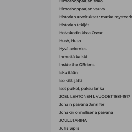
Himoshoppaajan sisko
Himoshoppaajan vauva
Historian arvoitukset : matka mystee
Historian tekijät
Hoivakodin kissa Oscar
Hush, Hush
Hyvä aviomies
Ihmettä kaikki
Inside the OBriens
Isku itään
Iso kiltti jätti
Isot puikot, paksu lanka
JOEL LEHTONEN I: VUODET 1881-1917
Jonain päivänä Jennifer
Jonakin onnellisena päivänä
JOULUTARINA
Juha Sipilä