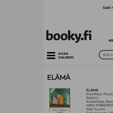
Siirry pääsisältöön
Saat 
K
AVAA
VALIKKO
ELÄMÄ
ELÄMÄ
Kirjoittaja: Pau
(käänt.)
Kustantaja: Baz
ISBN: 978951910
Kieli: Suomi
Julkaisuvuosi: 2