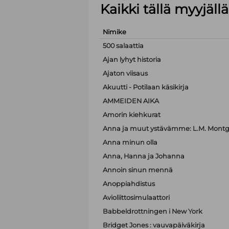
Kaikki tällä myyjäl
Nimike
500 salaattia
Ajan lyhyt historia
Ajaton viisaus
Akuutti - Potilaan käsikirja
AMMEIDEN AIKA
Amorin kiehkurat
Anna ja muut ystävämme: L.M. Montgo
Anna minun olla
Anna, Hanna ja Johanna
Annoin sinun mennä
Anoppiahdistus
Avioliittosimulaattori
Babbeldrottningen i New York
Bridget Jones : vauvapäiväkirja