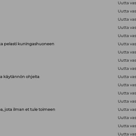
Uutta va
Uutta va
Uutta va
Uutta va
Uutta va
ka pelasti kuningashuoneen
Uutta va
Uutta va
Uutta va
Uutta va
aja käytännön ohjeita
Uutta va
Uutta va
Uutta va
Uutta va
, jota ilman et tule toimeen
Uutta va
Uutta va
Uutta va
Uutta va