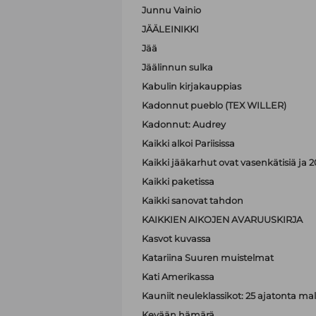
Junnu Vainio
JÄÄLEINIKKI
Jää
Jäälinnun sulka
Kabulin kirjakauppias
Kadonnut pueblo (TEX WILLER)
Kadonnut: Audrey
Kaikki alkoi Pariisissa
Kaikki jääkarhut ovat vasenkätisiä j
Kaikki paketissa
Kaikki sanovat tahdon
KAIKKIEN AIKOJEN AVARUUSKIRJA
Kasvot kuvassa
Katariina Suuren muistelmat
Kati Amerikassa
Kauniit neuleklassikot: 25 ajatonta malli
Kevään hämärä