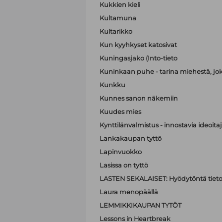
Kukkien kieli
Kultamuna
Kultarikko
Kun kyyhkyset katosivat
Kuningasjako (Into-tieto
Kuninkaan puhe - tarina miehestä, jo
Kunkku
Kunnes sanon näkemiin
Kuudes mies
Kynttilänvalmistus - innostavia ideoit
Lankakaupan tyttö
Lapinvuokko
Lasissa on tyttö
LASTEN SEKALAISET: Hyödytöntä tietoa
Laura menopäällä
LEMMIKKIKAUPAN TYTÖT
Lessons in Heartbreak