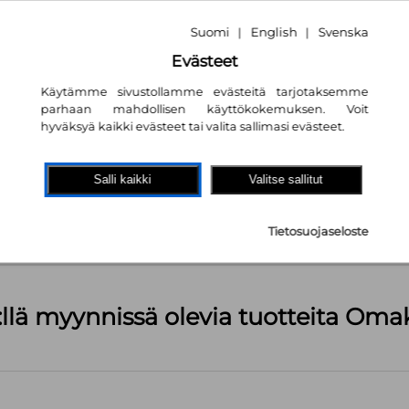
tta vastaava
Suomi
English
Svenska
|
|
Evästeet
Käytämme sivustollamme evästeitä tarjotaksemme
parhaan mahdollisen käyttökokemuksen. Voit
hyväksyä kaikki evästeet tai valita sallimasi evästeet.
akaupassa
autta!
Salli kaikki
Valitse sallitut
pl
Tietosuojaseloste
äärä (kts. alla): 288 kpl
:llä myynnissä olevia tuotteita Om