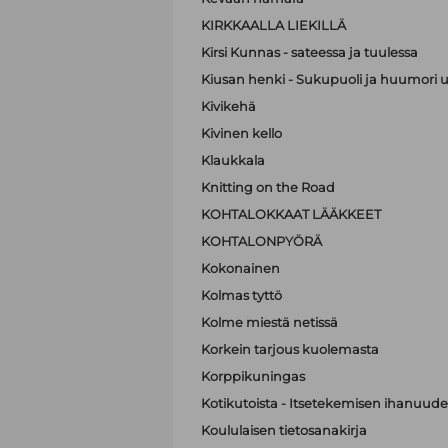
KIRKKAALLA LIEKILLÄ
Kirsi Kunnas - sateessa ja tuulessa
Kiusan henki - Sukupuoli ja huumori 
Kivikehä
Kivinen kello
Klaukkala
Knitting on the Road
KOHTALOKKAAT LÄÄKKEET
KOHTALONPYÖRÄ
Kokonainen
Kolmas tyttö
Kolme miestä netissä
Korkein tarjous kuolemasta
Korppikuningas
Kotikutoista - Itsetekemisen ihanuude
Koululaisen tietosanakirja