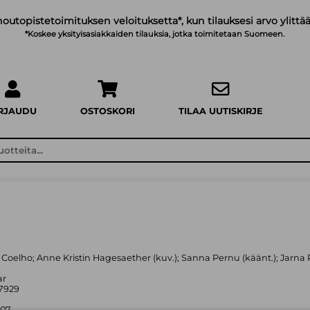
noutopistetoimituksen veloituksetta*, kun tilauksesi arvo ylittää
*Koskee yksityisasiakkaiden tilauksia, jotka toimitetaan Suomeen.
IRJAUDU
OSTOSKORI
TILAA UUTISKIRJE
lo Coelho; Anne Kristin Hagesaether (kuv.); Sanna Pernu (käänt.); Jarna 
ar
7929
007