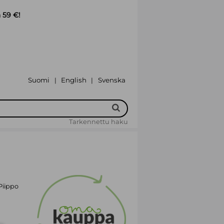
 59 €!
Suomi
English
Svenska
|
|
Tarkennettu haku
Piippo