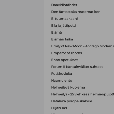
Daavidintähdet
Den fantastiska matematiken
Ei tuumaakaan!
Ella ja jättipotti
Elämä
Elämän taika
Emily of New Moon - A Virago Modern C
Emperor of Thorns
Enon opetukset
Forum II Kansainväliset suhteet
Futiskuvioita
Haamulento
Helmeilevä kuolema
Helmeilyä - 25 viehkeää helmienpujott
Hetaleita poropeukaloille
Hiljaisuus