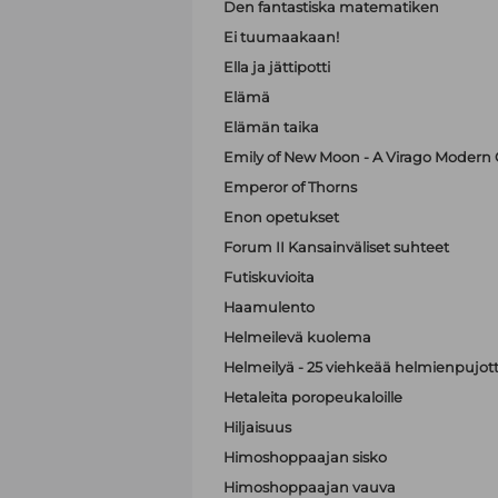
Den fantastiska matematiken
Ei tuumaakaan!
Ella ja jättipotti
Elämä
Elämän taika
Emily of New Moon - A Virago Modern C
Emperor of Thorns
Enon opetukset
Forum II Kansainväliset suhteet
Futiskuvioita
Haamulento
Helmeilevä kuolema
Helmeilyä - 25 viehkeää helmienpujott
Hetaleita poropeukaloille
Hiljaisuus
Himoshoppaajan sisko
Himoshoppaajan vauva