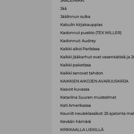
JÄÄLEINIKKI
Jää
Jäälinnun sulka
Kabulin kirjakauppias
Kadonnut pueblo (TEX WILLER)
Kadonnut: Audrey
Kaikki alkoi Pariisissa
Kaikki jääkarhut ovat vasenkätisiä j
Kaikki paketissa
Kaikki sanovat tahdon
KAIKKIEN AIKOJEN AVARUUSKIRJA
Kasvot kuvassa
Katariina Suuren muistelmat
Kati Amerikassa
Kauniit neuleklassikot: 25 ajatonta malli
Kevään hämärä
KIRKKAALLA LIEKILLÄ