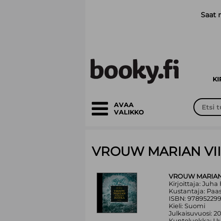
Siirry pääsisältöön
Saat 
K
AVAA
VALIKKO
VROUW MARIAN VI
VROUW MARIAN
Kirjoittaja: Juh
Kustantaja: Paas
ISBN: 97895229
Kieli: Suomi
Julkaisuvuosi: 2
Kuntoluokka: Uu