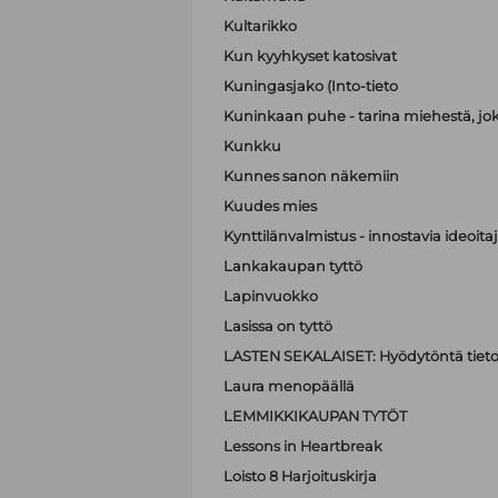
Kultarikko
Kun kyyhkyset katosivat
Kuningasjako (Into-tieto
Kuninkaan puhe - tarina miehestä, jo
Kunkku
Kunnes sanon näkemiin
Kuudes mies
Kynttilänvalmistus - innostavia ideoit
Lankakaupan tyttö
Lapinvuokko
Lasissa on tyttö
LASTEN SEKALAISET: Hyödytöntä tietoa
Laura menopäällä
LEMMIKKIKAUPAN TYTÖT
Lessons in Heartbreak
Loisto 8 Harjoituskirja