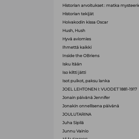
Historian arvoitukset : matka mystee
Historian tekijät
Hoivakodin kissa Oscar
Hush, Hush
Hyvä aviomies
Ihmettä kaikki
Inside the OBriens
Isku itään
Iso kiltti jätti
Isot puikot, paksu lanka
JOEL LEHTONEN I: VUODET 1881-1917
Jonain päivänä Jennifer
Jonakin onnellisena päivänä
JOULUTARINA
Juha Sipilä
Junnu Vainio