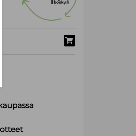
akaupassa
otteet