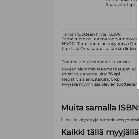
Saatavilla: 1kpl
Tämän tuotteen hinta:
13.20€
Tämä tuote on uutena loppuunmyyty.
HUOM! Tämä tuote on myynnissä Om
Lue lisää Omakaupasta
tämän linkin
k
Tuotteelle ei ole annettu kuvausta.
Myyjän aiemmin tekemät kaupat: 43 k
Positiivisia arvosteluita:
36 kpl
Negatiivisia arvosteluita:
0 kpl
Myyjällä myynnissä olevien tuotteiden m
Muita samalla ISBN
Ei muita käytettyjä tuotteita myynniss
Kaikki tällä myyjäl