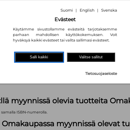
Suomi
English
Svenska
|
|
Evästeet
Käytämme sivustollamme evästeitä tarjotaksemme
parhaan mahdollisen käyttökokemuksen. Voit
hyväksyä kaikki evästeet tai valita sallimasi evästeet.
akaupassa
autta!
Salli kaikki
Valitse sallitut
pl
Tietosuojaseloste
äärä (kts. alla): 288 kpl
:llä myynnissä olevia tuotteita Om
ä samalla ISBN-numerolla.
lä Omakaupassa myynnissä olevat tu