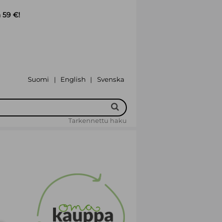
 59 €!
Suomi
English
Svenska
|
|
Tarkennettu haku