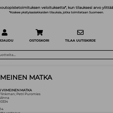
noutopistetoimituksen veloituksetta*, kun tilauksesi arvo ylittää
*Koskee yksityisasiakkaiden tilauksia, jotka toimitetaan Suomeen.
IRJAUDU
OSTOSKORI
TILAA UUTISKIRJE
IMEINEN MATKA
 VIIMEINEN MATKA
a Flinkman; Petri Puromies
ilinna
90334
014
tta vastaava