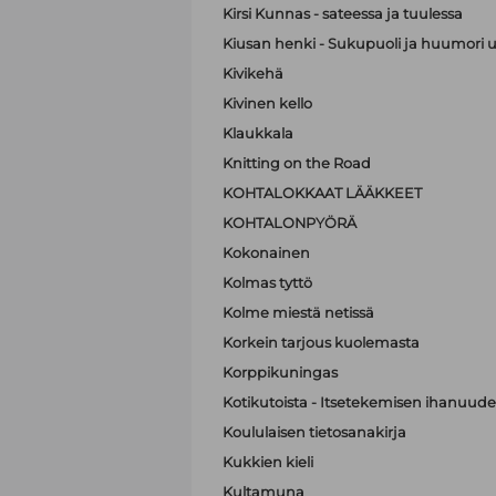
Kirsi Kunnas - sateessa ja tuulessa
Kiusan henki - Sukupuoli ja huumori 
Kivikehä
Kivinen kello
Klaukkala
Knitting on the Road
KOHTALOKKAAT LÄÄKKEET
KOHTALONPYÖRÄ
Kokonainen
Kolmas tyttö
Kolme miestä netissä
Korkein tarjous kuolemasta
Korppikuningas
Kotikutoista - Itsetekemisen ihanuude
Koululaisen tietosanakirja
Kukkien kieli
Kultamuna