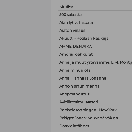
Nimike
500 salaattia
Ajan lyhyt historia
Ajaton viisaus
Akuutti - Potilaan käsikirja
AMMEIDEN AIKA
Amorin kiehkurat
Anna ja muut ystävämme: L.M. Montgo
Anna minun olla
Anna, Hanna ja Johanna
Annoin sinun mennä
Anoppiahdistus
Avioliittosimulaattori
Babbeldrottningen i New York
Bridget Jones : vauvapäiväkirja
Daavidintähdet