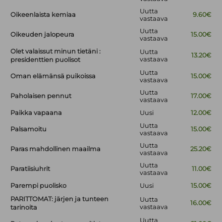
Uutta
Oikeenlaista kemiaa
9.60€
vastaava
Uutta
Oikeuden jalopeura
15.00€
vastaava
Olet valaissut minun tietäni :
Uutta
13.20€
vastaava
presidenttien puolisot
Uutta
Oman elämänsä puikoissa
15.00€
vastaava
Uutta
Paholaisen pennut
17.00€
vastaava
Paikka vapaana
Uusi
12.00€
Uutta
Palsamoitu
15.00€
vastaava
Uutta
Paras mahdollinen maailma
25.20€
vastaava
Uutta
Paratiisiuhrit
11.00€
vastaava
Parempi puolisko
Uusi
15.00€
PARITTOMAT: järjen ja tunteen
Uutta
16.00€
vastaava
tarinoita
Uutta