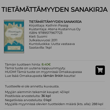
TIETÄMÄTTÄMYYDEN SANAKIRJA
TIETÄMÄTTÄMYYDEN SANAKIRJA
Kirjoittaja: Kathrin Passig
Kustantaja: Atena Kustannus Oy
ISBN: 9789517967723
Kieli: Suomi
Julkaisuvuosi: 2011
Kuntoluokka: Uutta vastaava
Saatavilla: 1kpl
Tämän tuotteen hinta:
8.40€
Tämä tuote on uutena loppuunmyyty.
HUOM! Tämä tuote on myynnissä Omakaupassa
Lue lisää Omakaupasta
tämän linkin
kautta!
Tuotteelle ei ole annettu kuvausta.
Myyjän aiemmin tekemät kaupat: 43 kpl
Positiivisia arvosteluita:
36 kpl
Negatiivisia arvosteluita:
0 kpl
Myyjällä myynnissä olevien tuotteiden määrä (kts. alla): 288 kpl