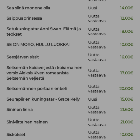
Saa siinä monena olla
Uusi
14.00€
Uutta
Saippuaprinsessa
12.00€
vastaava
Satukuningatar Anni Swan. Elämä ja
Uutta
18.00€
vastaava
teokset
Uutta
SE ON MORO, HULLU LUOKKA!
10.00€
vastaava
Uutta
Seesjärven sissit
16.00€
vastaava
Seitsemän koiraveljestä : koiramainen
Uutta
versio Aleksis Kiven romaanista
17.00€
vastaava
Seitsemän veljestä
Uutta
Seitsemännen portaan enkeli
20.00€
vastaava
Seurapiirien kuningatar - Grace Kelly
Uusi
15.00€
Uutta
Sininen linna
21.60€
vastaava
Uutta
Siniviittainen nainen
21.00€
vastaava
Uutta
Siskokset
10.00€
vastaava