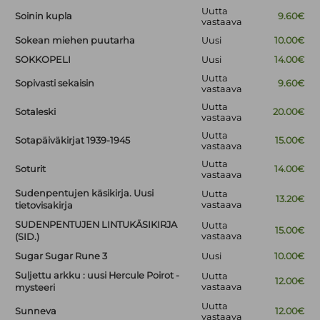
Uutta
Soinin kupla
9.60€
vastaava
Sokean miehen puutarha
Uusi
10.00€
SOKKOPELI
Uusi
14.00€
Uutta
Sopivasti sekaisin
9.60€
vastaava
Uutta
Sotaleski
20.00€
vastaava
Uutta
Sotapäiväkirjat 1939-1945
15.00€
vastaava
Uutta
Soturit
14.00€
vastaava
Sudenpentujen käsikirja. Uusi
Uutta
13.20€
vastaava
tietovisakirja
SUDENPENTUJEN LINTUKÄSIKIRJA
Uutta
15.00€
vastaava
(SID.)
Sugar Sugar Rune 3
Uusi
10.00€
Suljettu arkku : uusi Hercule Poirot -
Uutta
12.00€
vastaava
mysteeri
Uutta
Sunneva
12.00€
vastaava