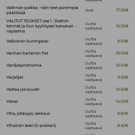
Valinnan paikka : näin teet parempia
Uusi
17.00€
päätöksiä
VALITUT TEOKSET osa 1 : Stalinin
Uutta
lehmät ja Kun kyyhkyset katosivat -
15.00€
vastaava
näytelmä
Uutta
Valkoinen kuningatar
9.00€
vastaava
Uutta
Vanhan kartanon Pat
19.00€
vastaava
Uutta
Vaniljasyndrooma
10.00€
vastaava
Uutta
Varjelijat
9.50€
vastaava
Uutta
Vastaa jos kuulet
10.00€
vastaava
Uutta
Vieras
14.00€
vastaava
Uutta
Viha, ystävyys, rakkaus
9.60€
vastaava
Uutta
Vihainen leski (G-pokkari)
8.40€
vastaava