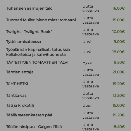
Uutta
Tuhansien aamujen talo
16.00€
vastaava
Uutta
Tuomari Muller, hieno mies : romaani
15.00€
vastaava
Uutta
Twilight - Twilight, Book 1
10.00€
vastaava
Tyttö lumisateessa
Uusi
9.00€
Työelämän kapinalliset : totuuksia
Uusi
18.00€
kellokorteista ja kahvihuoneista
TÄYTETTYJEN TOMAATTIEN TALVI
Hyvä
9.50€
Uutta
Tähtien antaja
21.00€
vastaava
Uutta
TäHTIHETKI
19.20€
vastaava
Uutta
Tähtitaivas
13.20€
vastaava
Täti ja krokotiili
Uusi
15.00€
Uutta
Täällä sateenkaaren pää
19.20€
vastaava
Uutta
Töölön hirsipuu - Galgen i Tölö
8.40€
vastaava