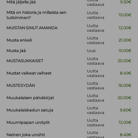
Mitä jäljelle jää
9.50€
vastaava
Mitä on historia ja millaista sen
Uutta
15.00€
vastaava
tutkiminen?
Uutta
MUISTAN SINUT AMANDA
12.00€
vastaava
Uutta
Musta enkeli
21.00€
vastaava
Musta jää
Uusi
15.00€
Uutta
MUSTASUKKAISET
20.00€
vastaava
Uutta
Mustat valkeat valheet
8.40€
vastaava
Uutta
MUSTESYDÄN
16.00€
vastaava
Uutta
Muukalaisen päiväkirjat
20.00€
vastaava
Uutta
Muukalaiskadun satuja
9.60€
vastaava
Uutta
Muumipapan urotyöt
12.00€
vastaava
Uutta
Nainen joka unohti
8.40€
vastaava