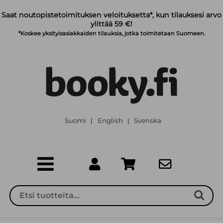
Siirry pääsisältöön
Saat noutopistetoimituksen veloituksetta*, kun tilauksesi arvo
ylittää 59 €!
*Koskee yksityisasiakkaiden tilauksia, jotka toimitetaan Suomeen.
Suomi
English
Svenska
|
|