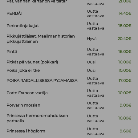
Pat, vanhan kartanon valtiatar
21.00€
vastaava
Uutta
PERIJÄT
14.40€
vastaava
Uutta
Perinnönjakajat
18.00€
vastaava
Pikkujättiläiset. Maailmanhistorian
Hyvä
20.40€
pikkujättiläinen
Uutta
Pintti
16.00€
vastaava
Pitkät päiväunet (pokkari)
Uusi
10.00€
Poika joka ei itke
Uusi
10.00€
Uutta
POIKA RAIDALLISESSA PYJAMASSA
17.00€
vastaava
Uutta
Porto Francon vartija
10.00€
vastaava
Uutta
Porvarin morsian
9.00€
vastaava
Prinsessa hermoromahduksen
Uutta
10.80€
vastaava
partaalla
Uutta
Prinsessa i högform
9.60€
vastaava