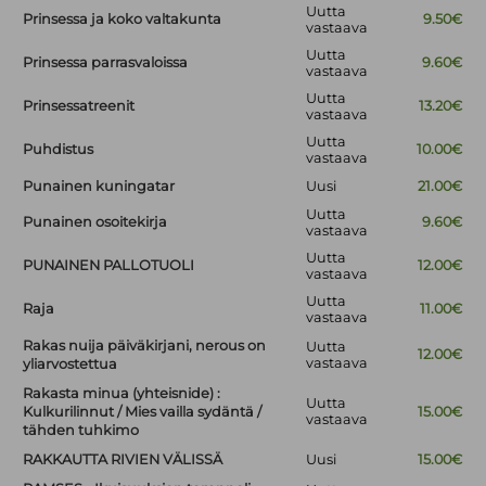
Uutta
Prinsessa ja koko valtakunta
9.50€
vastaava
Uutta
Prinsessa parrasvaloissa
9.60€
vastaava
Uutta
Prinsessatreenit
13.20€
vastaava
Uutta
Puhdistus
10.00€
vastaava
Punainen kuningatar
Uusi
21.00€
Uutta
Punainen osoitekirja
9.60€
vastaava
Uutta
PUNAINEN PALLOTUOLI
12.00€
vastaava
Uutta
Raja
11.00€
vastaava
Rakas nuija päiväkirjani, nerous on
Uutta
12.00€
vastaava
yliarvostettua
Rakasta minua (yhteisnide) :
Uutta
Kulkurilinnut / Mies vailla sydäntä /
15.00€
vastaava
tähden tuhkimo
RAKKAUTTA RIVIEN VÄLISSÄ
Uusi
15.00€