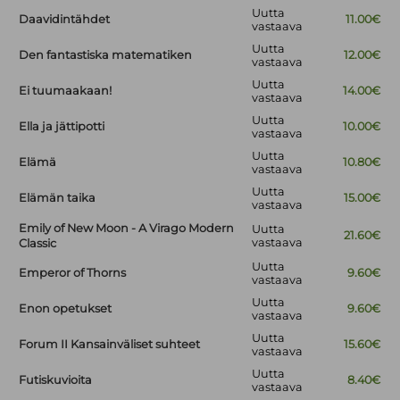
Uutta
Daavidintähdet
11.00€
vastaava
Uutta
Den fantastiska matematiken
12.00€
vastaava
Uutta
Ei tuumaakaan!
14.00€
vastaava
Uutta
Ella ja jättipotti
10.00€
vastaava
Uutta
Elämä
10.80€
vastaava
Uutta
Elämän taika
15.00€
vastaava
Emily of New Moon - A Virago Modern
Uutta
21.60€
vastaava
Classic
Uutta
Emperor of Thorns
9.60€
vastaava
Uutta
Enon opetukset
9.60€
vastaava
Uutta
Forum II Kansainväliset suhteet
15.60€
vastaava
Uutta
Futiskuvioita
8.40€
vastaava