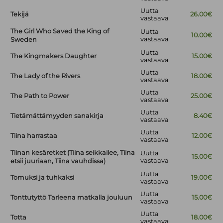
Uutta
Tekijä
26.00€
vastaava
The Girl Who Saved the King of
Uutta
10.00€
vastaava
Sweden
Uutta
The Kingmakers Daughter
15.00€
vastaava
Uutta
The Lady of the Rivers
18.00€
vastaava
Uutta
The Path to Power
25.00€
vastaava
Uutta
Tietämättämyyden sanakirja
8.40€
vastaava
Uutta
Tiina harrastaa
12.00€
vastaava
Tiinan kesäretket (Tiina seikkailee, Tiina
Uutta
15.00€
vastaava
etsii juuriaan, Tiina vauhdissa)
Uutta
Tomuksi ja tuhkaksi
19.00€
vastaava
Uutta
Tonttutyttö Tarleena matkalla jouluun
15.00€
vastaava
Uutta
Totta
18.00€
vastaava