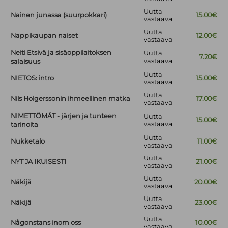
Uutta
Nainen junassa (suurpokkari)
15.00€
vastaava
Uutta
Nappikaupan naiset
12.00€
vastaava
Neiti Etsivä ja sisäoppilaitoksen
Uutta
7.20€
vastaava
salaisuus
Uutta
NIETOS: intro
15.00€
vastaava
Uutta
Nils Holgerssonin ihmeellinen matka
17.00€
vastaava
NIMETTÖMÄT - järjen ja tunteen
Uutta
15.00€
vastaava
tarinoita
Uutta
Nukketalo
11.00€
vastaava
Uutta
NYT JA IKUISESTI
21.00€
vastaava
Uutta
Näkijä
20.00€
vastaava
Uutta
Näkijä
23.00€
vastaava
Uutta
Någonstans inom oss
10.00€
vastaava