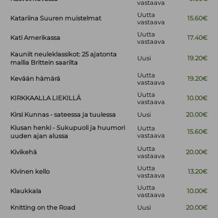
vastaava
Uutta
Katariina Suuren muistelmat
15.60€
vastaava
Uutta
Kati Amerikassa
17.40€
vastaava
Kauniit neuleklassikot: 25 ajatonta
Uusi
19.20€
mallia Brittein saarilta
Uutta
Kevään hämärä
19.20€
vastaava
Uutta
KIRKKAALLA LIEKILLÄ
10.00€
vastaava
Kirsi Kunnas - sateessa ja tuulessa
Uusi
20.00€
Kiusan henki - Sukupuoli ja huumori
Uutta
15.60€
vastaava
uuden ajan alussa
Uutta
Kivikehä
20.00€
vastaava
Uutta
Kivinen kello
13.20€
vastaava
Uutta
Klaukkala
10.00€
vastaava
Knitting on the Road
Uusi
20.00€