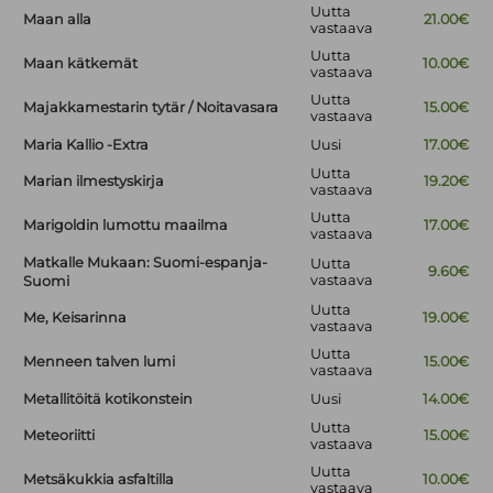
Uutta
Maan alla
21.00€
vastaava
Uutta
Maan kätkemät
10.00€
vastaava
Uutta
Majakkamestarin tytär / Noitavasara
15.00€
vastaava
Maria Kallio -Extra
Uusi
17.00€
Uutta
Marian ilmestyskirja
19.20€
vastaava
Uutta
Marigoldin lumottu maailma
17.00€
vastaava
Matkalle Mukaan: Suomi-espanja-
Uutta
9.60€
vastaava
Suomi
Uutta
Me, Keisarinna
19.00€
vastaava
Uutta
Menneen talven lumi
15.00€
vastaava
Metallitöitä kotikonstein
Uusi
14.00€
Uutta
Meteoriitti
15.00€
vastaava
Uutta
Metsäkukkia asfaltilla
10.00€
vastaava