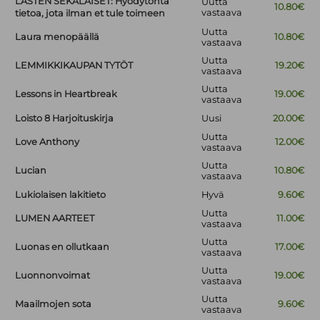
LASTEN SEKALAISET: Hyödytöntä
Uutta
10.80€
vastaava
tietoa, jota ilman et tule toimeen
Uutta
Laura menopäällä
10.80€
vastaava
Uutta
LEMMIKKIKAUPAN TYTÖT
19.20€
vastaava
Uutta
Lessons in Heartbreak
19.00€
vastaava
Loisto 8 Harjoituskirja
Uusi
20.00€
Uutta
Love Anthony
12.00€
vastaava
Uutta
Lucian
10.80€
vastaava
Lukiolaisen lakitieto
Hyvä
9.60€
Uutta
LUMEN AARTEET
11.00€
vastaava
Uutta
Luonas en ollutkaan
17.00€
vastaava
Uutta
Luonnonvoimat
19.00€
vastaava
Uutta
Maailmojen sota
9.60€
vastaava