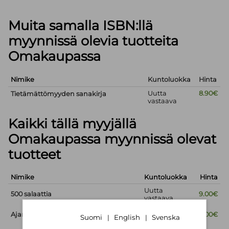
Muita samalla ISBN:llä
myynnissä olevia tuotteita
Omakaupassa
Nimike
Kuntoluokka
Hinta
Uutta
8.90€
Tietämättömyyden sanakirja
vastaava
Kaikki tällä myyjällä
Omakaupassa myynnissä olevat
tuotteet
Nimike
Kuntoluokka
Hinta
Uutta
500 salaattia
9.00€
vastaava
Uutta
Ajan lyhyt historia
9.00€
Suomi
English
Svenska
|
|
vastaava