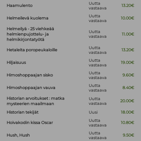
Uutta
Haamulento
13.20€
vastaava
Uutta
Helmeilevä kuolema
10.00€
vastaava
Helmeilyä - 25 viehkeää
Uutta
helmienpujottelu- ja
11.00€
vastaava
helmikirjontatyötä
Uutta
Hetaleita poropeukaloille
13.20€
vastaava
Uutta
Hiljaisuus
19.00€
vastaava
Uutta
Himoshoppaajan sisko
9.60€
vastaava
Uutta
Himoshoppaajan vauva
8.40€
vastaava
Historian arvoitukset : matka
Uutta
20.00€
vastaava
mysteerien maailmaan
Historian tekijät
Uusi
18.00€
Uutta
Hoivakodin kissa Oscar
10.80€
vastaava
Uutta
Hush, Hush
9.50€
vastaava