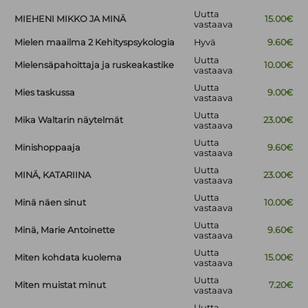
Uutta
MIEHENI MIKKO JA MINÄ
15.00€
vastaava
Mielen maailma 2 Kehityspsykologia
Hyvä
9.60€
Uutta
Mielensäpahoittaja ja ruskeakastike
10.00€
vastaava
Uutta
Mies taskussa
9.00€
vastaava
Uutta
Mika Waltarin näytelmät
23.00€
vastaava
Uutta
Minishoppaaja
9.60€
vastaava
Uutta
MINÄ, KATARIINA
23.00€
vastaava
Uutta
Minä näen sinut
10.00€
vastaava
Uutta
Minä, Marie Antoinette
9.60€
vastaava
Uutta
Miten kohdata kuolema
15.00€
vastaava
Uutta
Miten muistat minut
7.20€
vastaava
Uutta