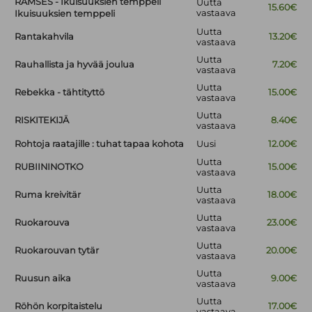
RAMSES - Ikuisuuksien temppeli
Uutta
15.60€
vastaava
Ikuisuuksien temppeli
Uutta
Rantakahvila
13.20€
vastaava
Uutta
Rauhallista ja hyvää joulua
7.20€
vastaava
Uutta
Rebekka - tähtityttö
15.00€
vastaava
Uutta
RISKITEKIJÄ
8.40€
vastaava
Rohtoja raatajille : tuhat tapaa kohota
Uusi
12.00€
Uutta
RUBIININOTKO
15.00€
vastaava
Uutta
Ruma kreivitär
18.00€
vastaava
Uutta
Ruokarouva
23.00€
vastaava
Uutta
Ruokarouvan tytär
20.00€
vastaava
Uutta
Ruusun aika
9.00€
vastaava
Uutta
Röhön korpitaistelu
17.00€
vastaava