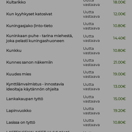
Uutta
Kultarikko
18.00€
vastaava
Uutta
Kun kyyhkyset katosivat
12.00€
vastaava
Uutta
Kuningasjako (Into-tieto
10.80€
vastaava
Kuninkaan puhe - tarina miehestä,
Uutta
14.40€
vastaava
joka pelasti kuningashuoneen
Uutta
Kunkku
10.80€
vastaava
Uutta
Kunnes sanon näkemiin
21.00€
vastaava
Uutta
Kuudes mies
19.00€
vastaava
Kynttilänvalmistus - innostavia
Uutta
13.00€
vastaava
ideoitaja käytännön ohjeita
Uutta
Lankakaupan tyttö
15.00€
vastaava
Uutta
Lapinvuokko
19.20€
vastaava
Uutta
Lasissa on tyttö
10.80€
vastaava