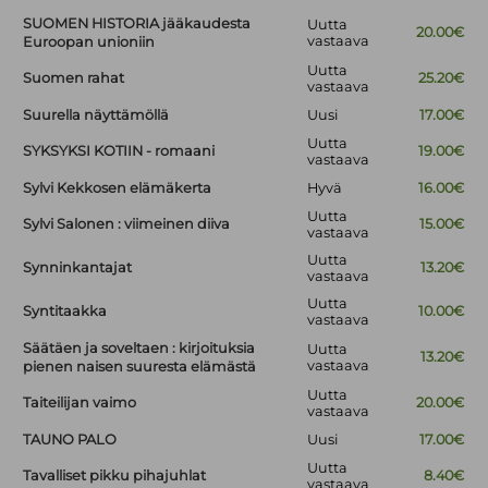
SUOMEN HISTORIA jääkaudesta
Uutta
20.00€
vastaava
Euroopan unioniin
Uutta
Suomen rahat
25.20€
vastaava
Suurella näyttämöllä
Uusi
17.00€
Uutta
SYKSYKSI KOTIIN - romaani
19.00€
vastaava
Sylvi Kekkosen elämäkerta
Hyvä
16.00€
Uutta
Sylvi Salonen : viimeinen diiva
15.00€
vastaava
Uutta
Synninkantajat
13.20€
vastaava
Uutta
Syntitaakka
10.00€
vastaava
Säätäen ja soveltaen : kirjoituksia
Uutta
13.20€
vastaava
pienen naisen suuresta elämästä
Uutta
Taiteilijan vaimo
20.00€
vastaava
TAUNO PALO
Uusi
17.00€
Uutta
Tavalliset pikku pihajuhlat
8.40€
vastaava