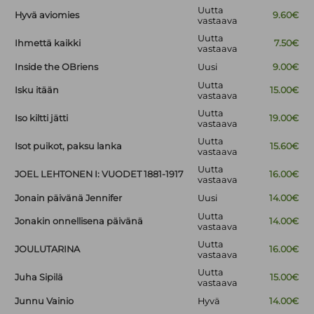
Uutta
Hyvä aviomies
9.60€
vastaava
Uutta
Ihmettä kaikki
7.50€
vastaava
Inside the OBriens
Uusi
9.00€
Uutta
Isku itään
15.00€
vastaava
Uutta
Iso kiltti jätti
19.00€
vastaava
Uutta
Isot puikot, paksu lanka
15.60€
vastaava
Uutta
JOEL LEHTONEN I: VUODET 1881-1917
16.00€
vastaava
Jonain päivänä Jennifer
Uusi
14.00€
Uutta
Jonakin onnellisena päivänä
14.00€
vastaava
Uutta
JOULUTARINA
16.00€
vastaava
Uutta
Juha Sipilä
15.00€
vastaava
Junnu Vainio
Hyvä
14.00€