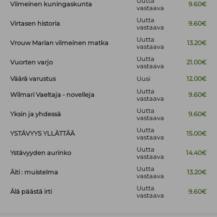
Uutta
Viimeinen kuningaskunta
9.60€
vastaava
Uutta
Virtasen historia
9.60€
vastaava
Uutta
Vrouw Marian viimeinen matka
13.20€
vastaava
Uutta
Vuorten varjo
21.00€
vastaava
Väärä varustus
Uusi
12.00€
Uutta
Wilmari Vaeltaja - novelleja
9.60€
vastaava
Uutta
Yksin ja yhdessä
9.60€
vastaava
Uutta
YSTÄVYYS YLLÄTTÄÄ
15.00€
vastaava
Uutta
Ystävyyden aurinko
14.40€
vastaava
Uutta
Äiti : muistelma
13.20€
vastaava
Uutta
Älä päästä irti
9.60€
vastaava