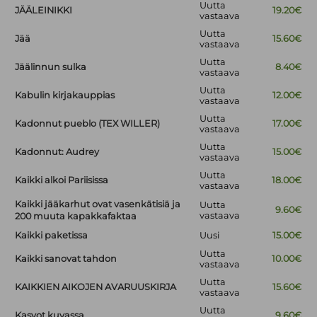
Uutta
JÄÄLEINIKKI
19.20€
vastaava
Uutta
Jää
15.60€
vastaava
Uutta
Jäälinnun sulka
8.40€
vastaava
Uutta
Kabulin kirjakauppias
12.00€
vastaava
Uutta
Kadonnut pueblo (TEX WILLER)
17.00€
vastaava
Uutta
Kadonnut: Audrey
15.00€
vastaava
Uutta
Kaikki alkoi Pariisissa
18.00€
vastaava
Kaikki jääkarhut ovat vasenkätisiä ja
Uutta
9.60€
vastaava
200 muuta kapakkafaktaa
Kaikki paketissa
Uusi
15.00€
Uutta
Kaikki sanovat tahdon
10.00€
vastaava
Uutta
KAIKKIEN AIKOJEN AVARUUSKIRJA
15.60€
vastaava
Uutta
Kasvot kuvassa
9.60€