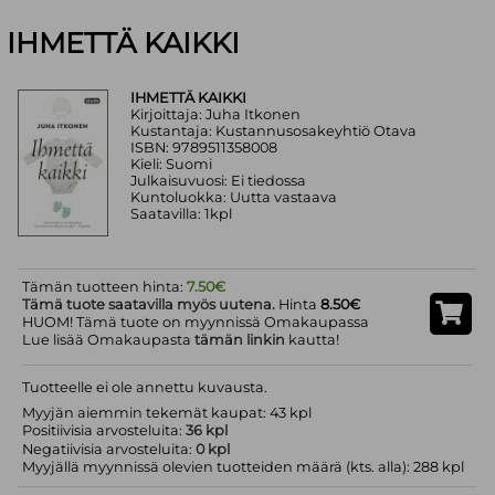
IHMETTÄ KAIKKI
IHMETTÄ KAIKKI
Kirjoittaja: Juha Itkonen
Kustantaja: Kustannusosakeyhtiö Otava
ISBN: 9789511358008
Kieli: Suomi
Julkaisuvuosi: Ei tiedossa
Kuntoluokka: Uutta vastaava
Saatavilla: 1kpl
Tämän tuotteen hinta:
7.50€
Tämä tuote saatavilla myös uutena.
Hinta
8.50€
HUOM! Tämä tuote on myynnissä Omakaupassa
Lue lisää Omakaupasta
tämän linkin
kautta!
Tuotteelle ei ole annettu kuvausta.
Myyjän aiemmin tekemät kaupat: 43 kpl
Positiivisia arvosteluita:
36 kpl
Negatiivisia arvosteluita:
0 kpl
Myyjällä myynnissä olevien tuotteiden määrä (kts. alla): 288 kpl