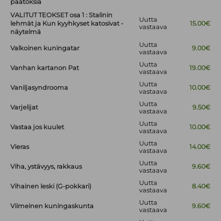
päätöksiä
VALITUT TEOKSET osa 1 : Stalinin
Uutta
lehmät ja Kun kyyhkyset katosivat -
15.00€
vastaava
näytelmä
Uutta
Valkoinen kuningatar
9.00€
vastaava
Uutta
Vanhan kartanon Pat
19.00€
vastaava
Uutta
Vaniljasyndrooma
10.00€
vastaava
Uutta
Varjelijat
9.50€
vastaava
Uutta
Vastaa jos kuulet
10.00€
vastaava
Uutta
Vieras
14.00€
vastaava
Uutta
Viha, ystävyys, rakkaus
9.60€
vastaava
Uutta
Vihainen leski (G-pokkari)
8.40€
vastaava
Uutta
Viimeinen kuningaskunta
9.60€
vastaava