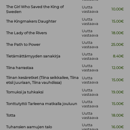
The Girl Who Saved the King of
Uutta
10.00€
vastaava
Sweden
Uutta
The Kingmakers Daughter
15.00€
vastaava
Uutta
The Lady of the Rivers
18.00€
vastaava
Uutta
The Path to Power
25.00€
vastaava
Uutta
Tietämättämyyden sanakirja
8.40€
vastaava
Uutta
Tiina harrastaa
12.00€
vastaava
Tiinan kesäretket (Tiina seikkailee, Tiina
Uutta
15.00€
vastaava
etsii juuriaan, Tiina vauhdissa)
Uutta
Tomuksi ja tuhkaksi
19.00€
vastaava
Uutta
Tonttutyttö Tarleena matkalla jouluun
15.00€
vastaava
Uutta
Totta
18.00€
vastaava
Uutta
Tuhansien aamujen talo
16.00€
vastaava