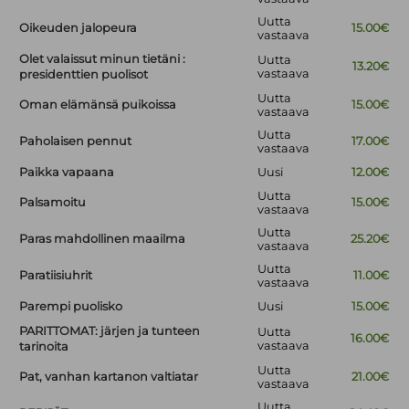
Uutta
Oikeuden jalopeura
15.00€
vastaava
Olet valaissut minun tietäni :
Uutta
13.20€
vastaava
presidenttien puolisot
Uutta
Oman elämänsä puikoissa
15.00€
vastaava
Uutta
Paholaisen pennut
17.00€
vastaava
Paikka vapaana
Uusi
12.00€
Uutta
Palsamoitu
15.00€
vastaava
Uutta
Paras mahdollinen maailma
25.20€
vastaava
Uutta
Paratiisiuhrit
11.00€
vastaava
Parempi puolisko
Uusi
15.00€
PARITTOMAT: järjen ja tunteen
Uutta
16.00€
vastaava
tarinoita
Uutta
Pat, vanhan kartanon valtiatar
21.00€
vastaava
Uutta