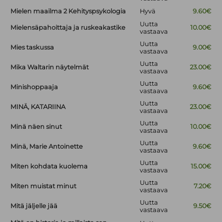
Mielen maailma 2 Kehityspsykologia
Hyvä
9.60€
Uutta
Mielensäpahoittaja ja ruskeakastike
10.00€
vastaava
Uutta
Mies taskussa
9.00€
vastaava
Uutta
Mika Waltarin näytelmät
23.00€
vastaava
Uutta
Minishoppaaja
9.60€
vastaava
Uutta
MINÄ, KATARIINA
23.00€
vastaava
Uutta
Minä näen sinut
10.00€
vastaava
Uutta
Minä, Marie Antoinette
9.60€
vastaava
Uutta
Miten kohdata kuolema
15.00€
vastaava
Uutta
Miten muistat minut
7.20€
vastaava
Uutta
Mitä jäljelle jää
9.50€
vastaava