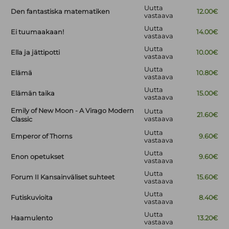
Uutta
Den fantastiska matematiken
12.00€
vastaava
Uutta
Ei tuumaakaan!
14.00€
vastaava
Uutta
Ella ja jättipotti
10.00€
vastaava
Uutta
Elämä
10.80€
vastaava
Uutta
Elämän taika
15.00€
vastaava
Emily of New Moon - A Virago Modern
Uutta
21.60€
vastaava
Classic
Uutta
Emperor of Thorns
9.60€
vastaava
Uutta
Enon opetukset
9.60€
vastaava
Uutta
Forum II Kansainväliset suhteet
15.60€
vastaava
Uutta
Futiskuvioita
8.40€
vastaava
Uutta
Haamulento
13.20€
vastaava