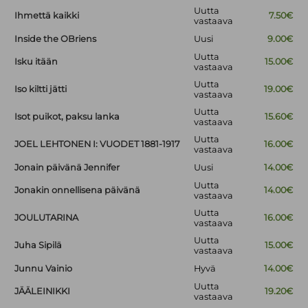
Uutta
Ihmettä kaikki
7.50€
vastaava
Inside the OBriens
Uusi
9.00€
Uutta
Isku itään
15.00€
vastaava
Uutta
Iso kiltti jätti
19.00€
vastaava
Uutta
Isot puikot, paksu lanka
15.60€
vastaava
Uutta
JOEL LEHTONEN I: VUODET 1881-1917
16.00€
vastaava
Jonain päivänä Jennifer
Uusi
14.00€
Uutta
Jonakin onnellisena päivänä
14.00€
vastaava
Uutta
JOULUTARINA
16.00€
vastaava
Uutta
Juha Sipilä
15.00€
vastaava
Junnu Vainio
Hyvä
14.00€
Uutta
JÄÄLEINIKKI
19.20€
vastaava