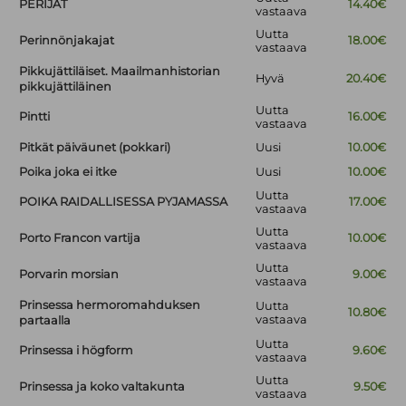
PERIJÄT
14.40€
vastaava
Uutta
Perinnönjakajat
18.00€
vastaava
Pikkujättiläiset. Maailmanhistorian
Hyvä
20.40€
pikkujättiläinen
Uutta
Pintti
16.00€
vastaava
Pitkät päiväunet (pokkari)
Uusi
10.00€
Poika joka ei itke
Uusi
10.00€
Uutta
POIKA RAIDALLISESSA PYJAMASSA
17.00€
vastaava
Uutta
Porto Francon vartija
10.00€
vastaava
Uutta
Porvarin morsian
9.00€
vastaava
Prinsessa hermoromahduksen
Uutta
10.80€
vastaava
partaalla
Uutta
Prinsessa i högform
9.60€
vastaava
Uutta
Prinsessa ja koko valtakunta
9.50€
vastaava