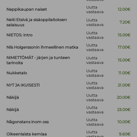
Uutta
Nappikaupan naiset
12.00€
vastaava
Neiti Etsivä ja sisäoppilaitoksen
Uutta
7.20€
vastaava
salaisuus
Uutta
NIETOS: intro
15.00€
vastaava
Uutta
Nils Holgerssonin ihmeellinen matka
17.00€
vastaava
NIMETTÖMÄT - järjen ja tunteen
Uutta
15.00€
vastaava
tarinoita
Uutta
Nukketalo
11.00€
vastaava
Uutta
NYT JA IKUISESTI
21.00€
vastaava
Uutta
Näkijä
20.00€
vastaava
Uutta
Näkijä
23.00€
vastaava
Uutta
Någonstans inom oss
10.00€
vastaava
Uutta
Oikeenlaista kemiaa
9.60€
vastaava