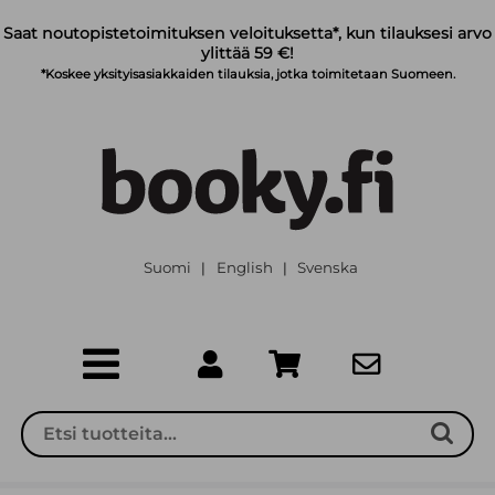
Siirry pääsisältöön
Saat noutopistetoimituksen veloituksetta*, kun tilauksesi arvo
ylittää 59 €!
*Koskee yksityisasiakkaiden tilauksia, jotka toimitetaan Suomeen.
Suomi
English
Svenska
|
|