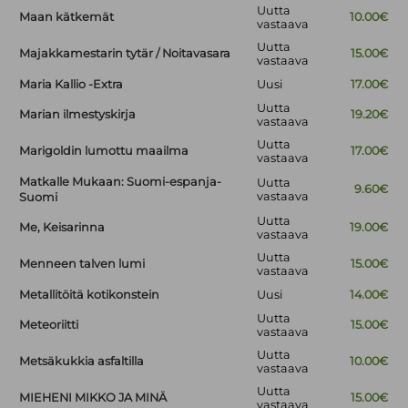
Uutta
Maan kätkemät
10.00€
vastaava
Uutta
Majakkamestarin tytär / Noitavasara
15.00€
vastaava
Maria Kallio -Extra
Uusi
17.00€
Uutta
Marian ilmestyskirja
19.20€
vastaava
Uutta
Marigoldin lumottu maailma
17.00€
vastaava
Matkalle Mukaan: Suomi-espanja-
Uutta
9.60€
vastaava
Suomi
Uutta
Me, Keisarinna
19.00€
vastaava
Uutta
Menneen talven lumi
15.00€
vastaava
Metallitöitä kotikonstein
Uusi
14.00€
Uutta
Meteoriitti
15.00€
vastaava
Uutta
Metsäkukkia asfaltilla
10.00€
vastaava
Uutta
MIEHENI MIKKO JA MINÄ
15.00€
vastaava