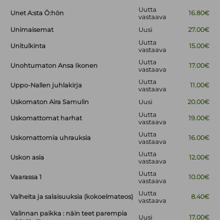
Uutta
Unet A:sta Ö:hön
16.80€
vastaava
Unimaisemat
Uusi
27.00€
Uutta
Unitulkinta
15.00€
vastaava
Uutta
Unohtumaton Ansa Ikonen
17.00€
vastaava
Uutta
Uppo-Nallen juhlakirja
11.00€
vastaava
Uskomaton Aira Samulin
Uusi
20.00€
Uutta
Uskomattomat harhat
19.00€
vastaava
Uutta
Uskomattomia uhrauksia
16.00€
vastaava
Uutta
Uskon asia
12.00€
vastaava
Uutta
Vaarassa 1
10.00€
vastaava
Uutta
Valheita ja salaisuuksia (kokoelmateos)
8.40€
vastaava
Valinnan paikka : näin teet parempia
Uusi
17.00€