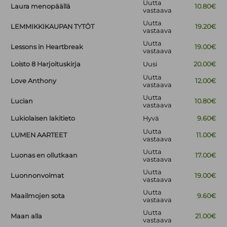
Uutta
Laura menopäällä
10.80€
vastaava
Uutta
LEMMIKKIKAUPAN TYTÖT
19.20€
vastaava
Uutta
Lessons in Heartbreak
19.00€
vastaava
Loisto 8 Harjoituskirja
Uusi
20.00€
Uutta
Love Anthony
12.00€
vastaava
Uutta
Lucian
10.80€
vastaava
Lukiolaisen lakitieto
Hyvä
9.60€
Uutta
LUMEN AARTEET
11.00€
vastaava
Uutta
Luonas en ollutkaan
17.00€
vastaava
Uutta
Luonnonvoimat
19.00€
vastaava
Uutta
Maailmojen sota
9.60€
vastaava
Uutta
Maan alla
21.00€
vastaava