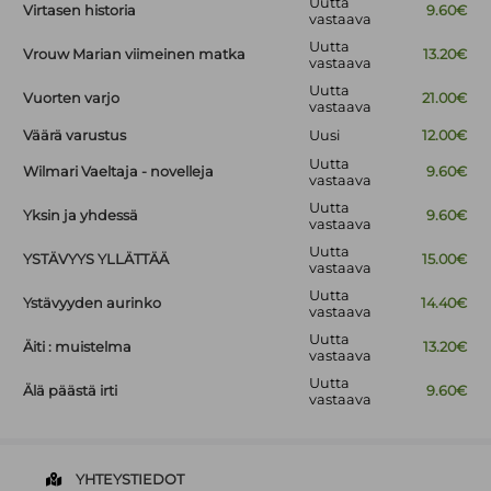
Uutta
Virtasen historia
9.60€
vastaava
Uutta
Vrouw Marian viimeinen matka
13.20€
vastaava
Uutta
Vuorten varjo
21.00€
vastaava
Väärä varustus
Uusi
12.00€
Uutta
Wilmari Vaeltaja - novelleja
9.60€
vastaava
Uutta
Yksin ja yhdessä
9.60€
vastaava
Uutta
YSTÄVYYS YLLÄTTÄÄ
15.00€
vastaava
Uutta
Ystävyyden aurinko
14.40€
vastaava
Uutta
Äiti : muistelma
13.20€
vastaava
Uutta
Älä päästä irti
9.60€
vastaava
YHTEYSTIEDOT