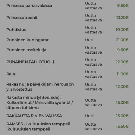
Uutta
Prinsessa parrasvaloissa
9.60€
vastaava
Uutta
Prinsessatreenit
13.20€
vastaava
Uutta
Puhdistus
10.00€
vastaava
Punainen kuningatar
Uusi
21.00€
Uutta
Punainen osoitekirja
9.60€
vastaava
Uutta
PUNAINEN PALLOTUOLI
12.00€
vastaava
Uutta
Raja
11.00€
vastaava
Rakas nuija päiväkirjani, nerous on
Uutta
12.00€
vastaava
yliarvostettua
Rakasta minua (yhteisnide) :
Uutta
Kulkurilinnut / Mies vailla sydäntä /
15.00€
vastaava
tähden tuhkimo
RAKKAUTTA RIVIEN VÄLISSÄ
Uusi
15.00€
RAMSES - Ikuisuuksien temppeli
Uutta
15.60€
vastaava
Ikuisuuksien temppeli