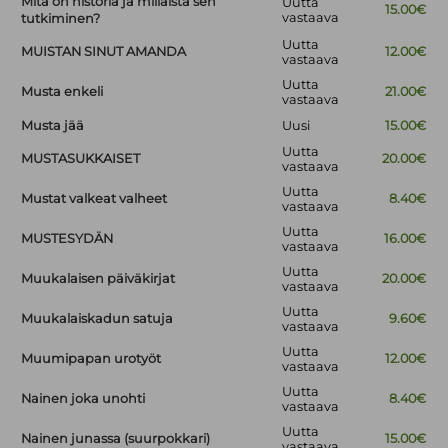
Mitä on historia ja millaista sen
Uutta
15.00€
vastaava
tutkiminen?
Uutta
MUISTAN SINUT AMANDA
12.00€
vastaava
Uutta
Musta enkeli
21.00€
vastaava
Musta jää
Uusi
15.00€
Uutta
MUSTASUKKAISET
20.00€
vastaava
Uutta
Mustat valkeat valheet
8.40€
vastaava
Uutta
MUSTESYDÄN
16.00€
vastaava
Uutta
Muukalaisen päiväkirjat
20.00€
vastaava
Uutta
Muukalaiskadun satuja
9.60€
vastaava
Uutta
Muumipapan urotyöt
12.00€
vastaava
Uutta
Nainen joka unohti
8.40€
vastaava
Uutta
Nainen junassa (suurpokkari)
15.00€
vastaava