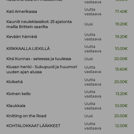
vastaava
Uutta
Kati Amerikassa
17.40€
vastaava
Kauniit neuleklassikot: 25 ajatonta
Uusi
19.20€
mallia Brittein saarilta
Uutta
Kevään hämärä
19.20€
vastaava
Uutta
KIRKKAALLA LIEKILLÄ
10.00€
vastaava
Kirsi Kunnas - sateessa ja tuulessa
Uusi
20.00€
Kiusan henki - Sukupuoli ja huumori
Uutta
15.60€
vastaava
uuden ajan alussa
Uutta
Kivikehä
20.00€
vastaava
Uutta
Kivinen kello
13.20€
vastaava
Uutta
Klaukkala
10.00€
vastaava
Knitting on the Road
Uusi
20.00€
Uutta
KOHTALOKKAAT LÄÄKKEET
12.00€
vastaava