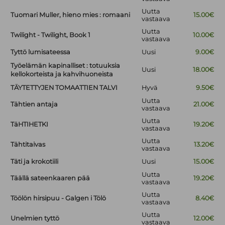
Uutta
Tuomari Muller, hieno mies : romaani
15.00€
vastaava
Uutta
Twilight - Twilight, Book 1
10.00€
vastaava
Tyttö lumisateessa
Uusi
9.00€
Työelämän kapinalliset : totuuksia
Uusi
18.00€
kellokorteista ja kahvihuoneista
TÄYTETTYJEN TOMAATTIEN TALVI
Hyvä
9.50€
Uutta
Tähtien antaja
21.00€
vastaava
Uutta
TäHTIHETKI
19.20€
vastaava
Uutta
Tähtitaivas
13.20€
vastaava
Täti ja krokotiili
Uusi
15.00€
Uutta
Täällä sateenkaaren pää
19.20€
vastaava
Uutta
Töölön hirsipuu - Galgen i Tölö
8.40€
vastaava
Uutta
Unelmien tyttö
12.00€
vastaava