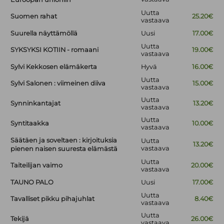
Uutta
Suomen rahat
25.20€
vastaava
Suurella näyttämöllä
Uusi
17.00€
Uutta
SYKSYKSI KOTIIN - romaani
19.00€
vastaava
Sylvi Kekkosen elämäkerta
Hyvä
16.00€
Uutta
Sylvi Salonen : viimeinen diiva
15.00€
vastaava
Uutta
Synninkantajat
13.20€
vastaava
Uutta
Syntitaakka
10.00€
vastaava
Säätäen ja soveltaen : kirjoituksia
Uutta
13.20€
vastaava
pienen naisen suuresta elämästä
Uutta
Taiteilijan vaimo
20.00€
vastaava
TAUNO PALO
Uusi
17.00€
Uutta
Tavalliset pikku pihajuhlat
8.40€
vastaava
Uutta
Tekijä
26.00€
vastaava