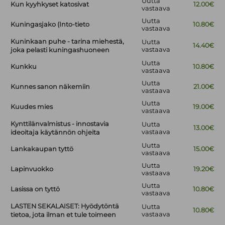
Uutta
Kun kyyhkyset katosivat
12.00€
vastaava
Uutta
Kuningasjako (Into-tieto
10.80€
vastaava
Kuninkaan puhe - tarina miehestä,
Uutta
14.40€
vastaava
joka pelasti kuningashuoneen
Uutta
Kunkku
10.80€
vastaava
Uutta
Kunnes sanon näkemiin
21.00€
vastaava
Uutta
Kuudes mies
19.00€
vastaava
Kynttilänvalmistus - innostavia
Uutta
13.00€
vastaava
ideoitaja käytännön ohjeita
Uutta
Lankakaupan tyttö
15.00€
vastaava
Uutta
Lapinvuokko
19.20€
vastaava
Uutta
Lasissa on tyttö
10.80€
vastaava
LASTEN SEKALAISET: Hyödytöntä
Uutta
10.80€
vastaava
tietoa, jota ilman et tule toimeen