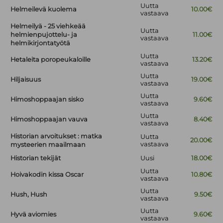
Uutta
Helmeilevä kuolema
10.00€
vastaava
Helmeilyä - 25 viehkeää
Uutta
helmienpujottelu- ja
11.00€
vastaava
helmikirjontatyötä
Uutta
Hetaleita poropeukaloille
13.20€
vastaava
Uutta
Hiljaisuus
19.00€
vastaava
Uutta
Himoshoppaajan sisko
9.60€
vastaava
Uutta
Himoshoppaajan vauva
8.40€
vastaava
Historian arvoitukset : matka
Uutta
20.00€
vastaava
mysteerien maailmaan
Historian tekijät
Uusi
18.00€
Uutta
Hoivakodin kissa Oscar
10.80€
vastaava
Uutta
Hush, Hush
9.50€
vastaava
Uutta
Hyvä aviomies
9.60€
vastaava