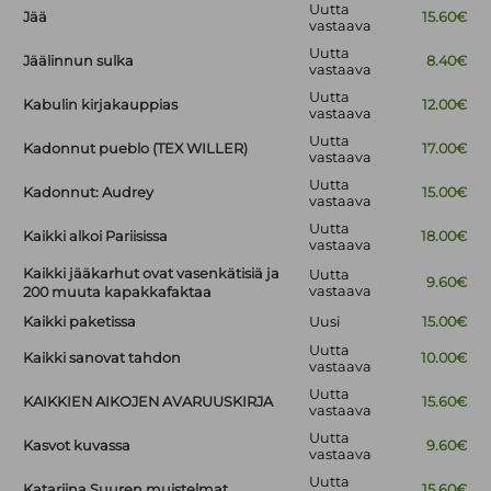
Uutta
Jää
15.60€
vastaava
Uutta
Jäälinnun sulka
8.40€
vastaava
Uutta
Kabulin kirjakauppias
12.00€
vastaava
Uutta
Kadonnut pueblo (TEX WILLER)
17.00€
vastaava
Uutta
Kadonnut: Audrey
15.00€
vastaava
Uutta
Kaikki alkoi Pariisissa
18.00€
vastaava
Kaikki jääkarhut ovat vasenkätisiä ja
Uutta
9.60€
vastaava
200 muuta kapakkafaktaa
Kaikki paketissa
Uusi
15.00€
Uutta
Kaikki sanovat tahdon
10.00€
vastaava
Uutta
KAIKKIEN AIKOJEN AVARUUSKIRJA
15.60€
vastaava
Uutta
Kasvot kuvassa
9.60€
vastaava
Uutta
Katariina Suuren muistelmat
15.60€