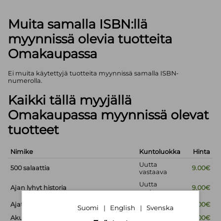
Muita samalla ISBN:llä
myynnissä olevia tuotteita
Omakaupassa
Ei muita käytettyjä tuotteita myynnissä samalla ISBN-
numerolla.
Kaikki tällä myyjällä
Omakaupassa myynnissä olevat
tuotteet
Nimike
Kuntoluokka
Hinta
Uutta
500 salaattia
9.00€
vastaava
Uutta
Ajan lyhyt historia
9.00€
vastaava
Ajaton viisaus
Uusi
9.00€
Suomi
English
Svenska
|
|
Akuutti - Potilaan käsikirja
Uusi
15.00€