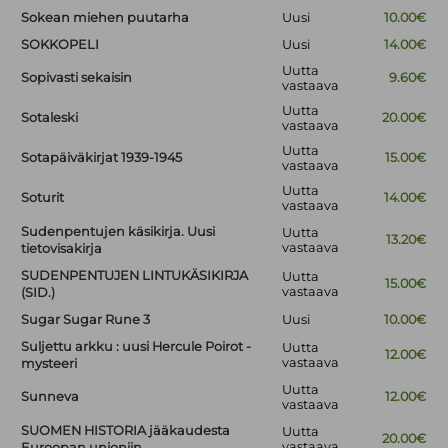
Sokean miehen puutarha
Uusi
10.00€
SOKKOPELI
Uusi
14.00€
Uutta
Sopivasti sekaisin
9.60€
vastaava
Uutta
Sotaleski
20.00€
vastaava
Uutta
Sotapäiväkirjat 1939-1945
15.00€
vastaava
Uutta
Soturit
14.00€
vastaava
Sudenpentujen käsikirja. Uusi
Uutta
13.20€
vastaava
tietovisakirja
SUDENPENTUJEN LINTUKÄSIKIRJA
Uutta
15.00€
vastaava
(SID.)
Sugar Sugar Rune 3
Uusi
10.00€
Suljettu arkku : uusi Hercule Poirot -
Uutta
12.00€
vastaava
mysteeri
Uutta
Sunneva
12.00€
vastaava
SUOMEN HISTORIA jääkaudesta
Uutta
20.00€
vastaava
Euroopan unioniin