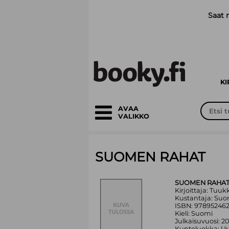
Siirry pääsisältöön
Saat 
K
AVAA
VALIKKO
SUOMEN RAHAT
SUOMEN RAHA
Kirjoittaja: Tuuk
Kustantaja: Su
ISBN: 97895246
Kieli: Suomi
Julkaisuvuosi: 2
Kuntoluokka: Uu