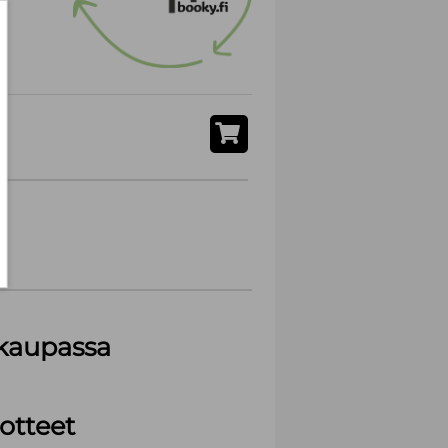
akaupassa
otteet