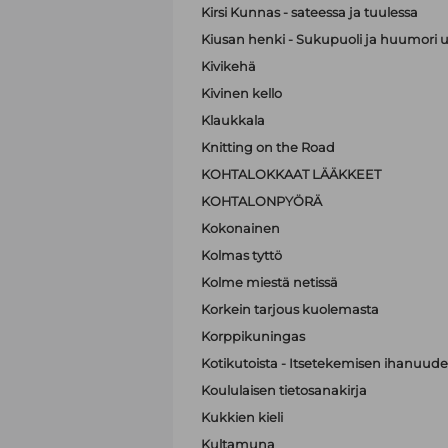
Kirsi Kunnas - sateessa ja tuulessa
Kiusan henki - Sukupuoli ja huumori 
Kivikehä
Kivinen kello
Klaukkala
Knitting on the Road
KOHTALOKKAAT LÄÄKKEET
KOHTALONPYÖRÄ
Kokonainen
Kolmas tyttö
Kolme miestä netissä
Korkein tarjous kuolemasta
Korppikuningas
Kotikutoista - Itsetekemisen ihanuude
Koululaisen tietosanakirja
Kukkien kieli
Kultamuna