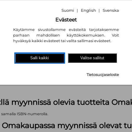
Suomi
English
Svenska
|
|
Evästeet
Käytämme sivustollamme evästeitä tarjotaksemme
parhaan mahdollisen käyttökokemuksen. Voit
hyväksyä kaikki evästeet tai valita sallimasi evästeet.
akaupassa
autta!
Salli kaikki
Valitse sallitut
pl
Tietosuojaseloste
äärä (kts. alla): 288 kpl
:llä myynnissä olevia tuotteita Om
ä samalla ISBN-numerolla.
lä Omakaupassa myynnissä olevat tu