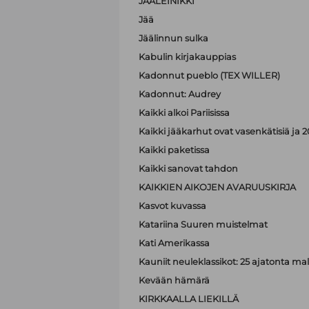
JÄÄLEINIKKI
Jää
Jäälinnun sulka
Kabulin kirjakauppias
Kadonnut pueblo (TEX WILLER)
Kadonnut: Audrey
Kaikki alkoi Pariisissa
Kaikki jääkarhut ovat vasenkätisiä j
Kaikki paketissa
Kaikki sanovat tahdon
KAIKKIEN AIKOJEN AVARUUSKIRJA
Kasvot kuvassa
Katariina Suuren muistelmat
Kati Amerikassa
Kauniit neuleklassikot: 25 ajatonta malli
Kevään hämärä
KIRKKAALLA LIEKILLÄ