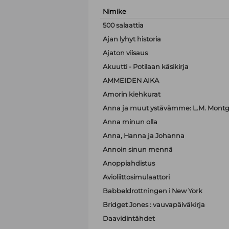
Nimike
500 salaattia
Ajan lyhyt historia
Ajaton viisaus
Akuutti - Potilaan käsikirja
AMMEIDEN AIKA
Amorin kiehkurat
Anna ja muut ystävämme: L.M. Montgo
Anna minun olla
Anna, Hanna ja Johanna
Annoin sinun mennä
Anoppiahdistus
Avioliittosimulaattori
Babbeldrottningen i New York
Bridget Jones : vauvapäiväkirja
Daavidintähdet