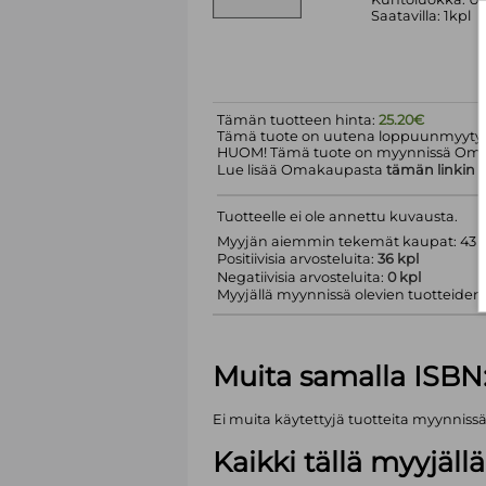
Saatavilla: 1kpl
Tämän tuotteen hinta:
25.20€
Tämä tuote on uutena loppuunmyyty.
HUOM! Tämä tuote on myynnissä Om
Lue lisää Omakaupasta
tämän linkin
k
Tuotteelle ei ole annettu kuvausta.
Myyjän aiemmin tekemät kaupat: 43 k
Positiivisia arvosteluita:
36 kpl
Negatiivisia arvosteluita:
0 kpl
Myyjällä myynnissä olevien tuotteiden m
Muita samalla ISBN
Ei muita käytettyjä tuotteita myynniss
Kaikki tällä myyjäl