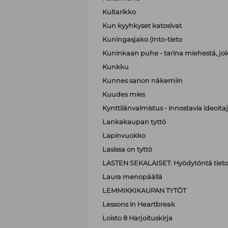
Kultarikko
Kun kyyhkyset katosivat
Kuningasjako (Into-tieto
Kuninkaan puhe - tarina miehestä, jo
Kunkku
Kunnes sanon näkemiin
Kuudes mies
Kynttilänvalmistus - innostavia ideoit
Lankakaupan tyttö
Lapinvuokko
Lasissa on tyttö
LASTEN SEKALAISET: Hyödytöntä tietoa
Laura menopäällä
LEMMIKKIKAUPAN TYTÖT
Lessons in Heartbreak
Loisto 8 Harjoituskirja