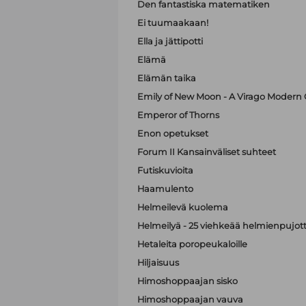
Den fantastiska matematiken
Ei tuumaakaan!
Ella ja jättipotti
Elämä
Elämän taika
Emily of New Moon - A Virago Modern C
Emperor of Thorns
Enon opetukset
Forum II Kansainväliset suhteet
Futiskuvioita
Haamulento
Helmeilevä kuolema
Helmeilyä - 25 viehkeää helmienpujott
Hetaleita poropeukaloille
Hiljaisuus
Himoshoppaajan sisko
Himoshoppaajan vauva