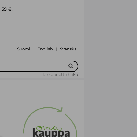
 59 €!
Suomi
English
Svenska
|
|
Tarkennettu haku