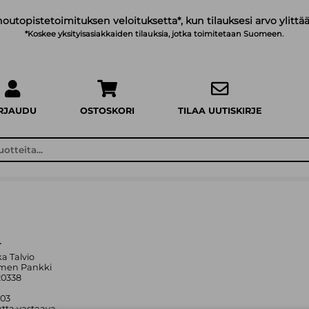
noutopistetoimituksen veloituksetta*, kun tilauksesi arvo ylittää
*Koskee yksityisasiakkaiden tilauksia, jotka toimitetaan Suomeen.
IRJAUDU
OSTOSKORI
TILAA UUTISKIRJE
T
ka Talvio
omen Pankki
20338
003
tta vastaava