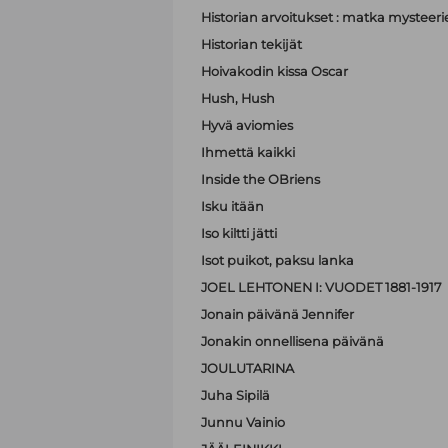
Historian arvoitukset : matka mystee
Historian tekijät
Hoivakodin kissa Oscar
Hush, Hush
Hyvä aviomies
Ihmettä kaikki
Inside the OBriens
Isku itään
Iso kiltti jätti
Isot puikot, paksu lanka
JOEL LEHTONEN I: VUODET 1881-1917
Jonain päivänä Jennifer
Jonakin onnellisena päivänä
JOULUTARINA
Juha Sipilä
Junnu Vainio