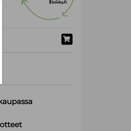
akaupassa
otteet