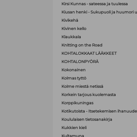
Kirsi Kunnas - sateessa ja tuulessa
Kiusan henki - Sukupuoli ja huumori 
Kivikehä
Kivinen kello
Klaukkala
Knitting on the Road
KOHTALOKKAAT LÄÄKKEET
KOHTALONPYÖRÄ
Kokonainen
Kolmas tyttö
Kolme miestä netissä
Korkein tarjous kuolemasta
Korppikuningas
Kotikutoista - Itsetekemisen ihanuude
Koululaisen tietosanakirja
Kukkien kieli
Kultamuna