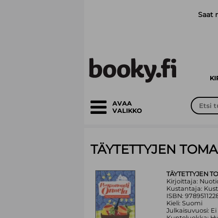
Siirry pääsisältöön
Saat 
K
AVAA
VALIKKO
TÄYTETTYJEN TOMA
TÄYTETTYJEN T
Kirjoittaja: Nuot
Kustantaja: Kus
ISBN: 978951122
Kieli: Suomi
Julkaisuvuosi: Ei
Kuntoluokka: H