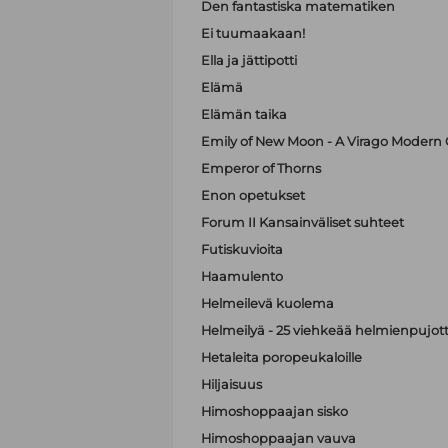
Den fantastiska matematiken
Ei tuumaakaan!
Ella ja jättipotti
Elämä
Elämän taika
Emily of New Moon - A Virago Modern C
Emperor of Thorns
Enon opetukset
Forum II Kansainväliset suhteet
Futiskuvioita
Haamulento
Helmeilevä kuolema
Helmeilyä - 25 viehkeää helmienpujott
Hetaleita poropeukaloille
Hiljaisuus
Himoshoppaajan sisko
Himoshoppaajan vauva