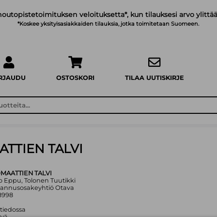
noutopistetoimituksen veloituksetta*, kun tilauksesi arvo ylittää
*Koskee yksityisasiakkaiden tilauksia, jotka toimitetaan Suomeen.
IRJAUDU
OSTOSKORI
TILAA UUTISKIRJE
ATTIEN TALVI
OMAATTIEN TALVI
io Eppu, Tolonen Tuutikki
tannusosakeyhtiö Otava
8998
 tiedossa
yvä