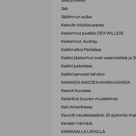
JÄÄLEINIKKI
Jää
Jäälinnun sulka
Kabulin kirjakauppias
Kadonnut pueblo (TEX WILLER)
Kadonnut: Audrey
Kaikki alkoi Pariisissa
Kaikki jääkarhut ovat vasenkätisiä j
Kaikki paketissa
Kaikki sanovat tahdon
KAIKKIEN AIKOJEN AVARUUSKIRJA
Kasvot kuvassa
Katariina Suuren muistelmat
Kati Amerikassa
Kauniit neuleklassikot: 25 ajatonta malli
Kevään hämärä
KIRKKAALLA LIEKILLÄ