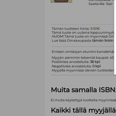
Saatavilla: 1kpl
Tämän tuotteen hinta:
9.50€
Tämä tuote on uutena loppuunmyyty.
HUOM! Tämä tuote on myynnissä Om
Lue lisää Omakaupasta
tämän linkin
k
Entisen omistajan etunimi kansilehdell
Myyjän aiemmin tekemät kaupat: 43 k
Positiivisia arvosteluita:
36 kpl
Negatiivisia arvosteluita:
0 kpl
Myyjällä myynnissä olevien tuotteiden m
Muita samalla ISBN
Ei muita käytettyjä tuotteita myynniss
Kaikki tällä myyjäl