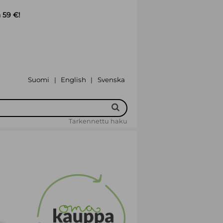
 59 €!
Suomi
English
Svenska
|
|
Tarkennettu haku