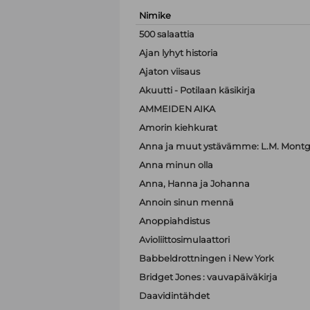
Nimike
500 salaattia
Ajan lyhyt historia
Ajaton viisaus
Akuutti - Potilaan käsikirja
AMMEIDEN AIKA
Amorin kiehkurat
Anna ja muut ystävämme: L.M. Montgo
Anna minun olla
Anna, Hanna ja Johanna
Annoin sinun mennä
Anoppiahdistus
Avioliittosimulaattori
Babbeldrottningen i New York
Bridget Jones : vauvapäiväkirja
Daavidintähdet