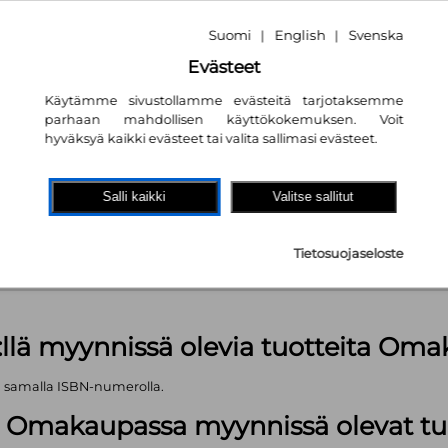
Suomi
English
Svenska
|
|
Evästeet
Käytämme sivustollamme evästeitä tarjotaksemme
parhaan mahdollisen käyttökokemuksen. Voit
hyväksyä kaikki evästeet tai valita sallimasi evästeet.
akaupassa
autta!
Salli kaikki
Valitse sallitut
ä. Ei muita merkintöjä.
pl
Tietosuojaseloste
äärä (kts. alla): 288 kpl
:llä myynnissä olevia tuotteita Om
ä samalla ISBN-numerolla.
lä Omakaupassa myynnissä olevat tu