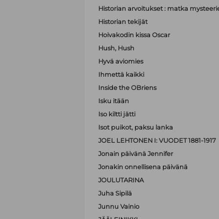
Historian arvoitukset : matka mystee
Historian tekijät
Hoivakodin kissa Oscar
Hush, Hush
Hyvä aviomies
Ihmettä kaikki
Inside the OBriens
Isku itään
Iso kiltti jätti
Isot puikot, paksu lanka
JOEL LEHTONEN I: VUODET 1881-1917
Jonain päivänä Jennifer
Jonakin onnellisena päivänä
JOULUTARINA
Juha Sipilä
Junnu Vainio