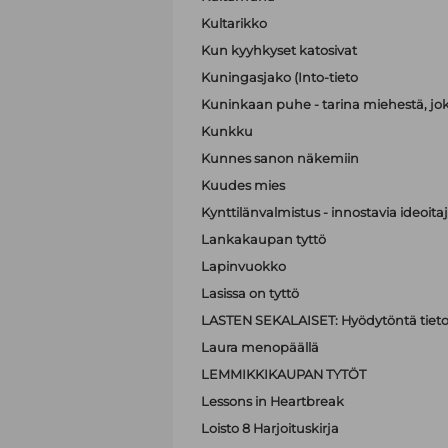
Kultarikko
Kun kyyhkyset katosivat
Kuningasjako (Into-tieto
Kuninkaan puhe - tarina miehestä, jo
Kunkku
Kunnes sanon näkemiin
Kuudes mies
Kynttilänvalmistus - innostavia ideoit
Lankakaupan tyttö
Lapinvuokko
Lasissa on tyttö
LASTEN SEKALAISET: Hyödytöntä tietoa
Laura menopäällä
LEMMIKKIKAUPAN TYTÖT
Lessons in Heartbreak
Loisto 8 Harjoituskirja