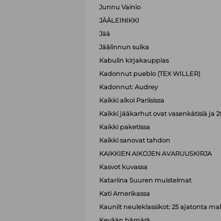
Junnu Vainio
JÄÄLEINIKKI
Jää
Jäälinnun sulka
Kabulin kirjakauppias
Kadonnut pueblo (TEX WILLER)
Kadonnut: Audrey
Kaikki alkoi Pariisissa
Kaikki jääkarhut ovat vasenkätisiä j
Kaikki paketissa
Kaikki sanovat tahdon
KAIKKIEN AIKOJEN AVARUUSKIRJA
Kasvot kuvassa
Katariina Suuren muistelmat
Kati Amerikassa
Kauniit neuleklassikot: 25 ajatonta malli
Kevään hämärä