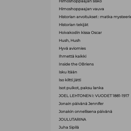
Himoshoppaajan sisko
Himoshoppaajan vauva
Historian arvoitukset : matka mystee
Historian tekijät
Hoivakodin kissa Oscar
Hush, Hush
Hyvä aviomies
Ihmettä kaikki
Inside the OBriens
Isku itään
Iso kiltti jätti
Isot puikot, paksu lanka
JOEL LEHTONEN I: VUODET 1881-1917
Jonain päivänä Jennifer
Jonakin onnellisena päivänä
JOULUTARINA
Juha Sipilä