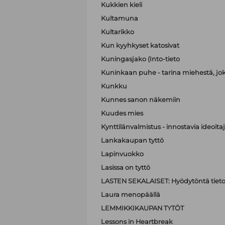
Kukkien kieli
Kultamuna
Kultarikko
Kun kyyhkyset katosivat
Kuningasjako (Into-tieto
Kuninkaan puhe - tarina miehestä, jo
Kunkku
Kunnes sanon näkemiin
Kuudes mies
Kynttilänvalmistus - innostavia ideoit
Lankakaupan tyttö
Lapinvuokko
Lasissa on tyttö
LASTEN SEKALAISET: Hyödytöntä tietoa
Laura menopäällä
LEMMIKKIKAUPAN TYTÖT
Lessons in Heartbreak