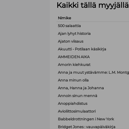
Kaikki tällä myyjäl
Nimike
500 salaattia
Ajan lyhyt historia
Ajaton viisaus
Akuutti - Potilaan käsikirja
AMMEIDEN AIKA
Amorin kiehkurat
Anna ja muut ystävämme: L.M. Montgo
Anna minun olla
Anna, Hanna ja Johanna
Annoin sinun mennä
Anoppiahdistus
Avioliittosimulaattori
Babbeldrottningen i New York
Bridget Jones : vauvapäiväkirja