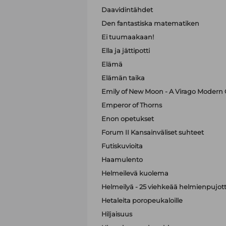
Daavidintähdet
Den fantastiska matematiken
Ei tuumaakaan!
Ella ja jättipotti
Elämä
Elämän taika
Emily of New Moon - A Virago Modern C
Emperor of Thorns
Enon opetukset
Forum II Kansainväliset suhteet
Futiskuvioita
Haamulento
Helmeilevä kuolema
Helmeilyä - 25 viehkeää helmienpujott
Hetaleita poropeukaloille
Hiljaisuus