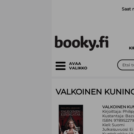
Siirry pääsisältöön
Saat 
K
AVAA
VALIKKO
VALKOINEN KUNIN
VALKOINEN KU
Kirjoittaja: Phil
Kustantaja: Baz
ISBN: 97895227
Kieli: Suomi
Julkaisuvuosi: Ei
Kuntoluokka: Uu