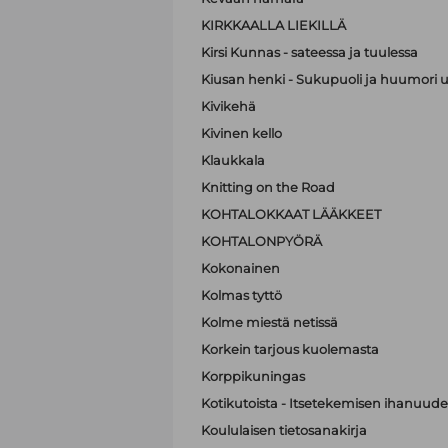
KIRKKAALLA LIEKILLÄ
Kirsi Kunnas - sateessa ja tuulessa
Kiusan henki - Sukupuoli ja huumori 
Kivikehä
Kivinen kello
Klaukkala
Knitting on the Road
KOHTALOKKAAT LÄÄKKEET
KOHTALONPYÖRÄ
Kokonainen
Kolmas tyttö
Kolme miestä netissä
Korkein tarjous kuolemasta
Korppikuningas
Kotikutoista - Itsetekemisen ihanuude
Koululaisen tietosanakirja