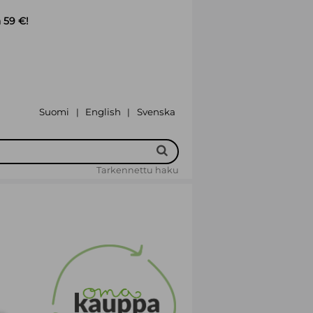
 59 €!
Suomi
English
Svenska
|
|
Tarkennettu haku