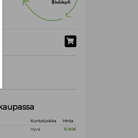
akaupassa
Kuntoluokka
Hinta
Hyvä
15.90€