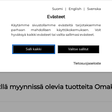
Suomi
English
Svenska
|
|
Evästeet
Käytämme sivustollamme evästeitä tarjotaksemme
parhaan mahdollisen käyttökokemuksen. Voit
hyväksyä kaikki evästeet tai valita sallimasi evästeet.
akaupassa
autta!
Salli kaikki
Valitse sallitut
pl
Tietosuojaseloste
äärä (kts. alla): 288 kpl
:llä myynnissä olevia tuotteita Om