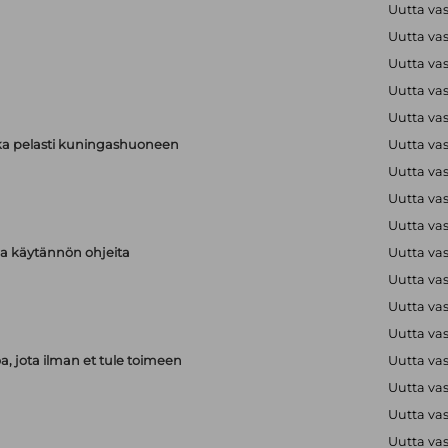
Uutta va
Uutta va
Uutta va
Uutta va
Uutta va
ka pelasti kuningashuoneen
Uutta va
Uutta va
Uutta va
Uutta va
aja käytännön ohjeita
Uutta va
Uutta va
Uutta va
Uutta va
, jota ilman et tule toimeen
Uutta va
Uutta va
Uutta va
Uutta va