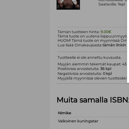
Saatavilla: 1kpl
Tämän tuotteen hinta:
9.00€
Tämä tuote on uutena loppuunmyyty.
HUOM! Tämä tuote on myynnissä Om
Lue lisää Omakaupasta
tämän linkin
k
Tuotteelle ei ole annettu kuvausta.
Myyjän aiemmin tekemät kaupat: 43 k
Positiivisia arvosteluita:
36 kpl
Negatiivisia arvosteluita:
0 kpl
Myyjällä myynnissä olevien tuotteiden m
Muita samalla ISBN
Nimike
Valkoinen kuningatar