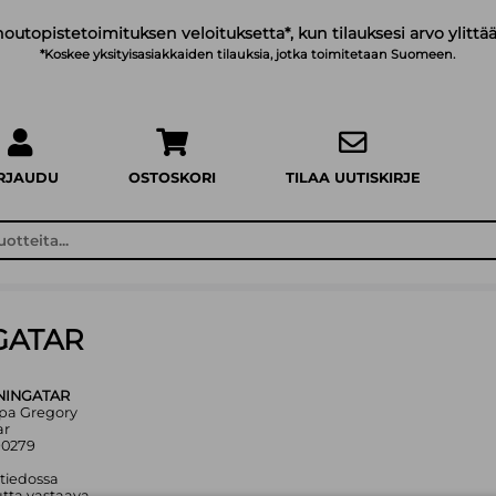
noutopistetoimituksen veloituksetta*, kun tilauksesi arvo ylittää
*Koskee yksityisasiakkaiden tilauksia, jotka toimitetaan Suomeen.
IRJAUDU
OSTOSKORI
TILAA UUTISKIRJE
GATAR
NINGATAR
ippa Gregory
ar
90279
 tiedossa
tta vastaava