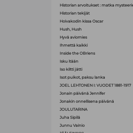
Historian arvoitukset : matka mystee
Historian tekijät
Hoivakodin kissa Oscar
Hush, Hush
Hyvä aviomies
Ihmettä kaikki
Inside the OBriens
Isku itään
Iso kiltti jätti
Isot puikot, paksu lanka
JOEL LEHTONEN I: VUODET 1881-1917
Jonain päivänä Jennifer
Jonakin onnellisena päivänä
JOULUTARINA
Juha Sipilä
Junnu Vainio