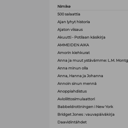
Nimike
500 salaattia
Ajan lyhyt historia
Ajaton viisaus
Akuutti - Potilaan käsikirja
AMMEIDEN AIKA
Amorin kiehkurat
Anna ja muut ystävämme: L.M. Montgo
Anna minun olla
Anna, Hanna ja Johanna
Annoin sinun mennä
Anoppiahdistus
Avioliittosimulaattori
Babbeldrottningen i New York
Bridget Jones : vauvapäiväkirja
Daavidintähdet