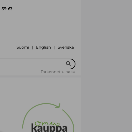
 59 €!
Suomi
English
Svenska
|
|
Tarkennettu haku