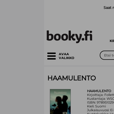
Siirry pääsisältöön
Saat 
K
AVAA
VALIKKO
HAAMULENTO
HAAMULENTO
Kirjoittaja: Follet
Kustantaja: WS
ISBN: 97895102
Kieli: Suomi
Julkaisuvuosi: Ei
Kuntoluokka: Uu