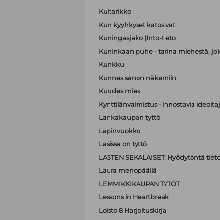
Kultarikko
Kun kyyhkyset katosivat
Kuningasjako (Into-tieto
Kuninkaan puhe - tarina miehestä, jo
Kunkku
Kunnes sanon näkemiin
Kuudes mies
Kynttilänvalmistus - innostavia ideoit
Lankakaupan tyttö
Lapinvuokko
Lasissa on tyttö
LASTEN SEKALAISET: Hyödytöntä tietoa
Laura menopäällä
LEMMIKKIKAUPAN TYTÖT
Lessons in Heartbreak
Loisto 8 Harjoituskirja