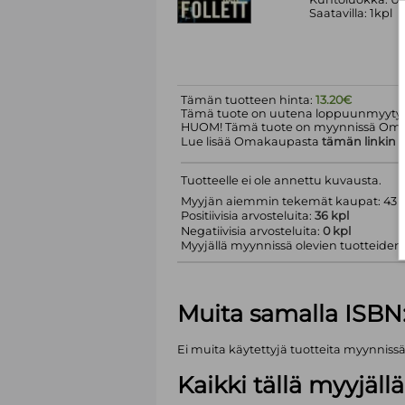
Saatavilla: 1kpl
Tämän tuotteen hinta:
13.20€
Tämä tuote on uutena loppuunmyyty.
HUOM! Tämä tuote on myynnissä Om
Lue lisää Omakaupasta
tämän linkin
k
Tuotteelle ei ole annettu kuvausta.
Myyjän aiemmin tekemät kaupat: 43 k
Positiivisia arvosteluita:
36 kpl
Negatiivisia arvosteluita:
0 kpl
Myyjällä myynnissä olevien tuotteiden m
Muita samalla ISBN
Ei muita käytettyjä tuotteita myynniss
Kaikki tällä myyjäl