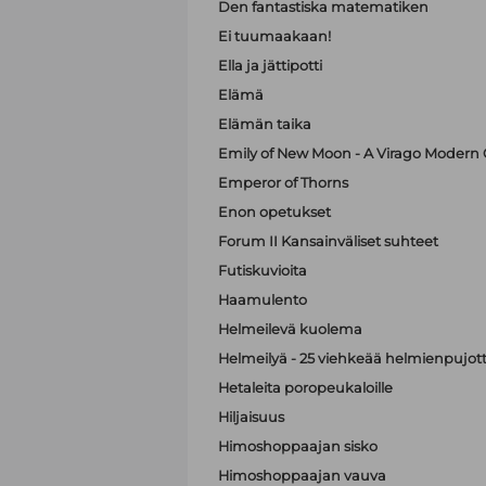
Den fantastiska matematiken
Ei tuumaakaan!
Ella ja jättipotti
Elämä
Elämän taika
Emily of New Moon - A Virago Modern C
Emperor of Thorns
Enon opetukset
Forum II Kansainväliset suhteet
Futiskuvioita
Haamulento
Helmeilevä kuolema
Helmeilyä - 25 viehkeää helmienpujott
Hetaleita poropeukaloille
Hiljaisuus
Himoshoppaajan sisko
Himoshoppaajan vauva