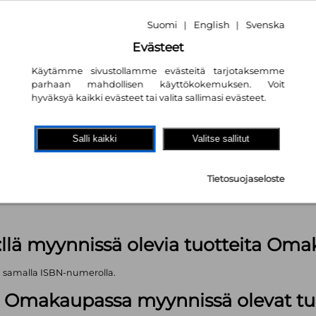
Suomi
English
Svenska
|
|
Evästeet
Käytämme sivustollamme evästeitä tarjotaksemme
parhaan mahdollisen käyttökokemuksen. Voit
hyväksyä kaikki evästeet tai valita sallimasi evästeet.
akaupassa
autta!
Salli kaikki
Valitse sallitut
pl
Tietosuojaseloste
äärä (kts. alla): 288 kpl
:llä myynnissä olevia tuotteita Om
ä samalla ISBN-numerolla.
lä Omakaupassa myynnissä olevat tu