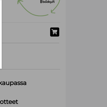
akaupassa
otteet