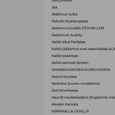
JÄÄLEINIKKI
Jää
Jäälinnun sulka
Kabulin kirjakauppias
Kadonnut pueblo (TEX WILLER)
Kadonnut: Audrey
Kaikki alkoi Pariisissa
Kaikki jääkarhut ovat vasenkätisiä j
Kaikki paketissa
Kaikki sanovat tahdon
KAIKKIEN AIKOJEN AVARUUSKIRJA
Kasvot kuvassa
Katariina Suuren muistelmat
Kati Amerikassa
Kauniit neuleklassikot: 25 ajatonta malli
Kevään hämärä
KIRKKAALLA LIEKILLÄ