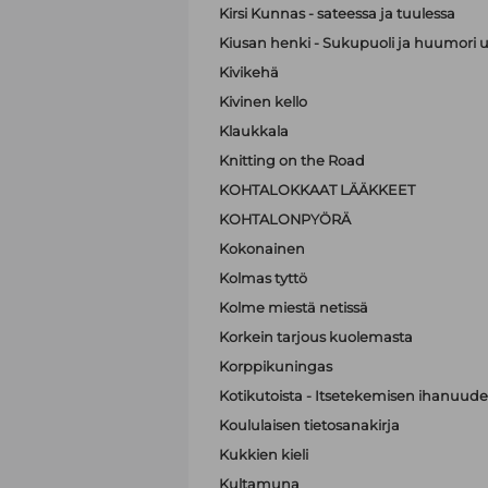
Kirsi Kunnas - sateessa ja tuulessa
Kiusan henki - Sukupuoli ja huumori 
Kivikehä
Kivinen kello
Klaukkala
Knitting on the Road
KOHTALOKKAAT LÄÄKKEET
KOHTALONPYÖRÄ
Kokonainen
Kolmas tyttö
Kolme miestä netissä
Korkein tarjous kuolemasta
Korppikuningas
Kotikutoista - Itsetekemisen ihanuude
Koululaisen tietosanakirja
Kukkien kieli
Kultamuna