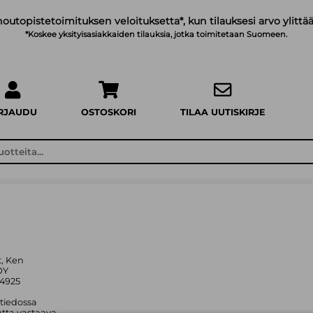
noutopistetoimituksen veloituksetta*, kun tilauksesi arvo ylittää
*Koskee yksityisasiakkaiden tilauksia, jotka toimitetaan Suomeen.
IRJAUDU
OSTOSKORI
TILAA UUTISKIRJE
t, Ken
OY
94925
 tiedossa
tta vastaava