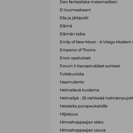
Den fantastiska matematiken
Ei tuumaakaan!
Ella ja jättipotti
Elämä
Elämän taika
Emily of New Moon - A Virago Modern C
Emperor of Thorns
Enon opetukset
Forum II Kansainväliset suhteet
Futiskuvioita
Haamulento
Helmeilevä kuolema
Helmeilyä - 25 viehkeää helmienpujott
Hetaleita poropeukaloille
Hiljaisuus
Himoshoppaajan sisko
Himoshoppaajan vauva