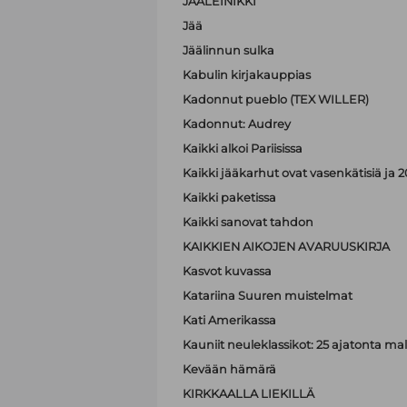
JÄÄLEINIKKI
Jää
Jäälinnun sulka
Kabulin kirjakauppias
Kadonnut pueblo (TEX WILLER)
Kadonnut: Audrey
Kaikki alkoi Pariisissa
Kaikki jääkarhut ovat vasenkätisiä j
Kaikki paketissa
Kaikki sanovat tahdon
KAIKKIEN AIKOJEN AVARUUSKIRJA
Kasvot kuvassa
Katariina Suuren muistelmat
Kati Amerikassa
Kauniit neuleklassikot: 25 ajatonta malli
Kevään hämärä
KIRKKAALLA LIEKILLÄ