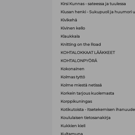
Kirsi Kunnas - sateessa ja tuulessa
Kiusan henki - Sukupuoli ja huumori 
Kivikehä
Kivinen kello
Klaukkala
Knitting on the Road
KOHTALOKKAAT LÄÄKKEET
KOHTALONPYÖRÄ
Kokonainen
Kolmas tyttö
Kolme miestä netissä
Korkein tarjous kuolemasta
Korppikuningas
Kotikutoista - Itsetekemisen ihanuude
Koululaisen tietosanakirja
Kukkien kieli
Kultamuna