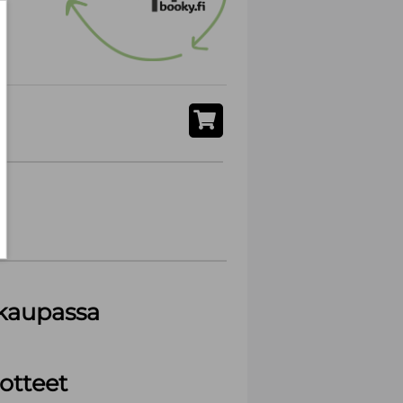
akaupassa
otteet