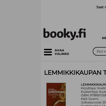
Siirry pääsisältöön
Saat 
K
AVAA
VALIKKO
LEMMIKKIKAUPAN 
LEMMIKKIKAUP
Kirjoittaja: Snel
Kustantaja: Kus
ISBN: 978951120
Kieli: Suomi
Julkaisuvuosi: 2
Kuntoluokka: Uu