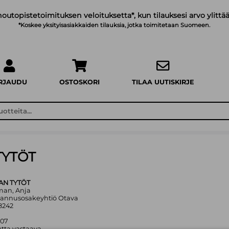
noutopistetoimituksen veloituksetta*, kun tilauksesi arvo ylittää
*Koskee yksityisasiakkaiden tilauksia, jotka toimitetaan Suomeen.
IRJAUDU
OSTOSKORI
TILAA UUTISKIRJE
TYTÖT
AN TYTÖT
lman, Anja
tannusosakeyhtiö Otava
8242
007
tta vastaava