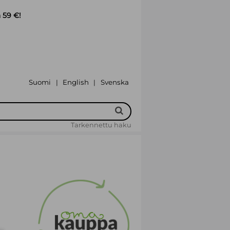
 59 €!
Suomi
English
Svenska
|
|
Tarkennettu haku