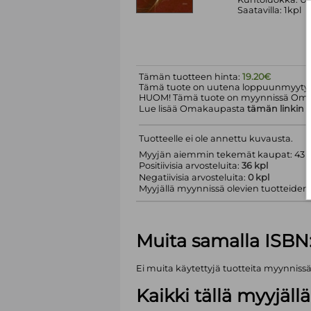
Saatavilla: 1kpl
Tämän tuotteen hinta:
19.20€
Tämä tuote on uutena loppuunmyyty.
HUOM! Tämä tuote on myynnissä Om
Lue lisää Omakaupasta
tämän linkin
k
Tuotteelle ei ole annettu kuvausta.
Myyjän aiemmin tekemät kaupat: 43 k
Positiivisia arvosteluita:
36 kpl
Negatiivisia arvosteluita:
0 kpl
Myyjällä myynnissä olevien tuotteiden m
Muita samalla ISBN
Ei muita käytettyjä tuotteita myynniss
Kaikki tällä myyjäl