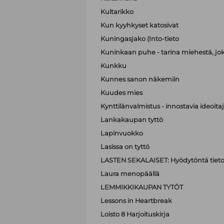
Kultarikko
Kun kyyhkyset katosivat
Kuningasjako (Into-tieto
Kuninkaan puhe - tarina miehestä, jo
Kunkku
Kunnes sanon näkemiin
Kuudes mies
Kynttilänvalmistus - innostavia ideoit
Lankakaupan tyttö
Lapinvuokko
Lasissa on tyttö
LASTEN SEKALAISET: Hyödytöntä tietoa
Laura menopäällä
LEMMIKKIKAUPAN TYTÖT
Lessons in Heartbreak
Loisto 8 Harjoituskirja