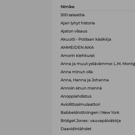
Nimike
500 salaattia
Ajan lyhyt historia
Ajaton viisaus
Akuutti - Potilaan käsikirja
AMMEIDEN AIKA
Amorin kiehkurat
Anna ja muut ystävämme: L.M. Montgo
Anna minun olla
Anna, Hanna ja Johanna
Annoin sinun mennä
Anoppiahdistus
Avioliittosimulaattori
Babbeldrottningen i New York
Bridget Jones : vauvapäiväkirja
Daavidintähdet