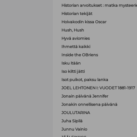
Historian arvoitukset : matka mystee
Historian tekijät
Hoivakodin kissa Oscar
Hush, Hush
Hyvä aviomies
Ihmettä kaikki
Inside the OBriens
Isku itään
Iso kiltti jätti
Isot puikot, paksu lanka
JOEL LEHTONEN I: VUODET 1881-1917
Jonain päivänä Jennifer
Jonakin onnellisena päivänä
JOULUTARINA
Juha Sipilä
Junnu Vainio