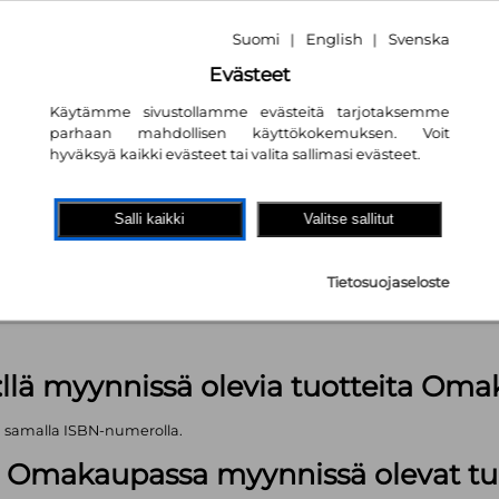
Suomi
English
Svenska
|
|
Evästeet
Käytämme sivustollamme evästeitä tarjotaksemme
parhaan mahdollisen käyttökokemuksen. Voit
hyväksyä kaikki evästeet tai valita sallimasi evästeet.
akaupassa
autta!
Salli kaikki
Valitse sallitut
pl
Tietosuojaseloste
äärä (kts. alla): 288 kpl
:llä myynnissä olevia tuotteita Om
ä samalla ISBN-numerolla.
lä Omakaupassa myynnissä olevat tu