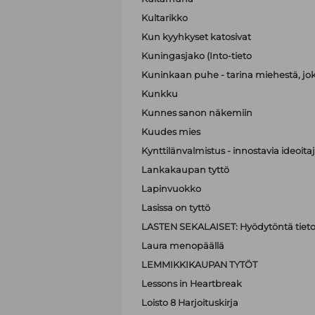
Kultarikko
Kun kyyhkyset katosivat
Kuningasjako (Into-tieto
Kuninkaan puhe - tarina miehestä, jo
Kunkku
Kunnes sanon näkemiin
Kuudes mies
Kynttilänvalmistus - innostavia ideoit
Lankakaupan tyttö
Lapinvuokko
Lasissa on tyttö
LASTEN SEKALAISET: Hyödytöntä tietoa
Laura menopäällä
LEMMIKKIKAUPAN TYTÖT
Lessons in Heartbreak
Loisto 8 Harjoituskirja