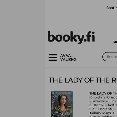
Siirry pääsisältöön
Saat 
K
AVAA
VALIKKO
THE LADY OF THE R
THE LADY OF TH
Kirjoittaja: Greg
Kustantaja: Sim
ISBN: 97818498
Kieli: Englanti
Julkaisuvuosi: Ei
Kuntoluokka: Uu