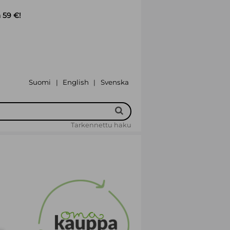
 59 €!
Suomi
English
Svenska
|
|
Tarkennettu haku