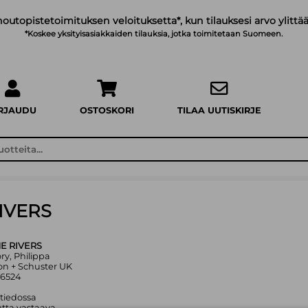
noutopistetoimituksen veloituksetta*, kun tilauksesi arvo ylittää
*Koskee yksityisasiakkaiden tilauksia, jotka toimitetaan Suomeen.
IRJAUDU
OSTOSKORI
TILAA UUTISKIRJE
IVERS
E RIVERS
ory, Philippa
on + Schuster UK
36524
 tiedossa
tta vastaava