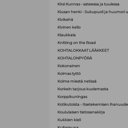
Kirsi Kunnas - sateessa ja tuulessa
Kiusan henki - Sukupuoli ja huumori 
Kivikehä
Kivinen kello
Klaukkala
Knitting on the Road
KOHTALOKKAAT LÄÄKKEET
KOHTALONPYÖRÄ
Kokonainen
Kolmas tyttö
Kolme miestä netissä
Korkein tarjous kuolemasta
Korppikuningas
Kotikutoista - Itsetekemisen ihanuude
Koululaisen tietosanakirja
Kukkien kieli
Kultamuna