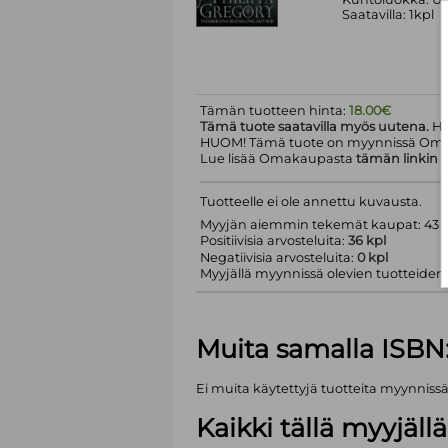
Saatavilla: 1kpl
Tämän tuotteen hinta:
18.00€
Tämä tuote saatavilla myös uutena.
Hi
HUOM! Tämä tuote on myynnissä Om
Lue lisää Omakaupasta
tämän linkin
k
Tuotteelle ei ole annettu kuvausta.
Myyjän aiemmin tekemät kaupat: 43 k
Positiivisia arvosteluita:
36 kpl
Negatiivisia arvosteluita:
0 kpl
Myyjällä myynnissä olevien tuotteiden m
Muita samalla ISBN
Ei muita käytettyjä tuotteita myynniss
Kaikki tällä myyjäl