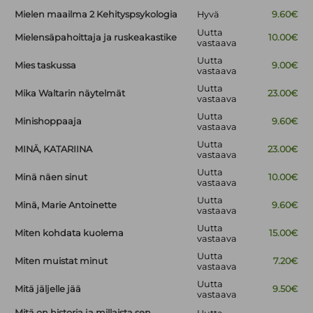
Mielen maailma 2 Kehityspsykologia
Hyvä
9.60€
Uutta
Mielensäpahoittaja ja ruskeakastike
10.00€
vastaava
Uutta
Mies taskussa
9.00€
vastaava
Uutta
Mika Waltarin näytelmät
23.00€
vastaava
Uutta
Minishoppaaja
9.60€
vastaava
Uutta
MINÄ, KATARIINA
23.00€
vastaava
Uutta
Minä näen sinut
10.00€
vastaava
Uutta
Minä, Marie Antoinette
9.60€
vastaava
Uutta
Miten kohdata kuolema
15.00€
vastaava
Uutta
Miten muistat minut
7.20€
vastaava
Uutta
Mitä jäljelle jää
9.50€
vastaava
Mitä on historia ja millaista sen