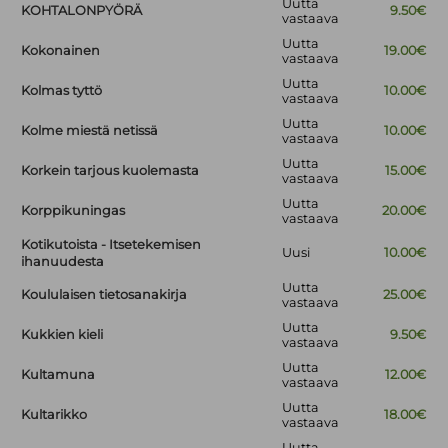
Uutta
KOHTALONPYÖRÄ
9.50€
vastaava
Uutta
Kokonainen
19.00€
vastaava
Uutta
Kolmas tyttö
10.00€
vastaava
Uutta
Kolme miestä netissä
10.00€
vastaava
Uutta
Korkein tarjous kuolemasta
15.00€
vastaava
Uutta
Korppikuningas
20.00€
vastaava
Kotikutoista - Itsetekemisen
Uusi
10.00€
ihanuudesta
Uutta
Koululaisen tietosanakirja
25.00€
vastaava
Uutta
Kukkien kieli
9.50€
vastaava
Uutta
Kultamuna
12.00€
vastaava
Uutta
Kultarikko
18.00€
vastaava
Uutta