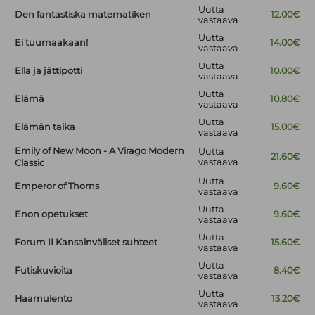
Uutta
Den fantastiska matematiken
12.00€
vastaava
Uutta
Ei tuumaakaan!
14.00€
vastaava
Uutta
Ella ja jättipotti
10.00€
vastaava
Uutta
Elämä
10.80€
vastaava
Uutta
Elämän taika
15.00€
vastaava
Emily of New Moon - A Virago Modern
Uutta
21.60€
vastaava
Classic
Uutta
Emperor of Thorns
9.60€
vastaava
Uutta
Enon opetukset
9.60€
vastaava
Uutta
Forum II Kansainväliset suhteet
15.60€
vastaava
Uutta
Futiskuvioita
8.40€
vastaava
Uutta
Haamulento
13.20€
vastaava