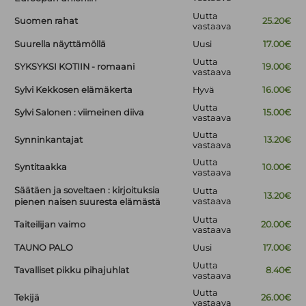
Uutta
Suomen rahat
25.20€
vastaava
Suurella näyttämöllä
Uusi
17.00€
Uutta
SYKSYKSI KOTIIN - romaani
19.00€
vastaava
Sylvi Kekkosen elämäkerta
Hyvä
16.00€
Uutta
Sylvi Salonen : viimeinen diiva
15.00€
vastaava
Uutta
Synninkantajat
13.20€
vastaava
Uutta
Syntitaakka
10.00€
vastaava
Säätäen ja soveltaen : kirjoituksia
Uutta
13.20€
vastaava
pienen naisen suuresta elämästä
Uutta
Taiteilijan vaimo
20.00€
vastaava
TAUNO PALO
Uusi
17.00€
Uutta
Tavalliset pikku pihajuhlat
8.40€
vastaava
Uutta
Tekijä
26.00€
vastaava