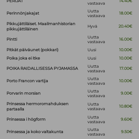
PERIJÄT
14.40€
vastaava
Uutta
Perinnönjakajat
18.00€
vastaava
Pikkujättiläiset. Maailmanhistorian
Hyvä
20.40€
pikkujättiläinen
Uutta
Pintti
16.00€
vastaava
Pitkät päiväunet (pokkari)
Uusi
10.00€
Poika joka ei itke
Uusi
10.00€
Uutta
POIKA RAIDALLISESSA PYJAMASSA
17.00€
vastaava
Uutta
Porto Francon vartija
10.00€
vastaava
Uutta
Porvarin morsian
9.00€
vastaava
Prinsessa hermoromahduksen
Uutta
10.80€
vastaava
partaalla
Uutta
Prinsessa i högform
9.60€
vastaava
Uutta
Prinsessa ja koko valtakunta
9.50€
vastaava