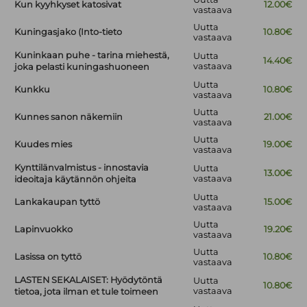
Kun kyyhkyset katosivat
12.00€
vastaava
Uutta
Kuningasjako (Into-tieto
10.80€
vastaava
Kuninkaan puhe - tarina miehestä,
Uutta
14.40€
vastaava
joka pelasti kuningashuoneen
Uutta
Kunkku
10.80€
vastaava
Uutta
Kunnes sanon näkemiin
21.00€
vastaava
Uutta
Kuudes mies
19.00€
vastaava
Kynttilänvalmistus - innostavia
Uutta
13.00€
vastaava
ideoitaja käytännön ohjeita
Uutta
Lankakaupan tyttö
15.00€
vastaava
Uutta
Lapinvuokko
19.20€
vastaava
Uutta
Lasissa on tyttö
10.80€
vastaava
LASTEN SEKALAISET: Hyödytöntä
Uutta
10.80€
vastaava
tietoa, jota ilman et tule toimeen