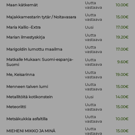
Uutta
Maan kätkemät
10.00€
vastaava
Uutta
Majakkamestarin tytär / Noitavasara
15.00€
vastaava
Maria Kallio -Extra
Uusi
17.00€
Uutta
Marian ilmestyskirja
19.20€
vastaava
Uutta
Marigoldin lumottu maailma
17.00€
vastaava
Matkalle Mukaan: Suomi-espanja-
Uutta
9.60€
vastaava
Suomi
Uutta
Me, Keisarinna
19.00€
vastaava
Uutta
Menneen talven lumi
15.00€
vastaava
Metallitöitä kotikonstein
Uusi
14.00€
Uutta
Meteoriitti
15.00€
vastaava
Uutta
Metsäkukkia asfaltilla
10.00€
vastaava
Uutta
MIEHENI MIKKO JA MINÄ
15.00€
vastaava