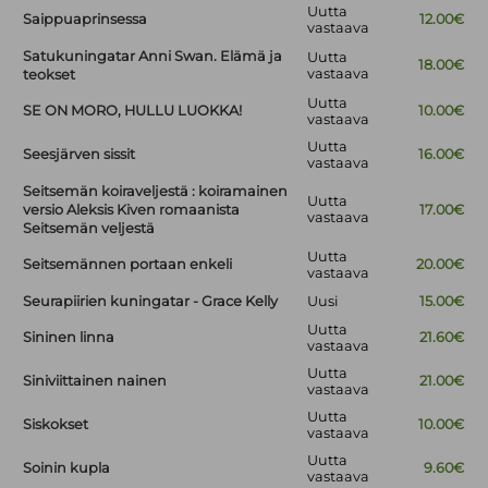
Uutta
Saippuaprinsessa
12.00€
vastaava
Satukuningatar Anni Swan. Elämä ja
Uutta
18.00€
vastaava
teokset
Uutta
SE ON MORO, HULLU LUOKKA!
10.00€
vastaava
Uutta
Seesjärven sissit
16.00€
vastaava
Seitsemän koiraveljestä : koiramainen
Uutta
versio Aleksis Kiven romaanista
17.00€
vastaava
Seitsemän veljestä
Uutta
Seitsemännen portaan enkeli
20.00€
vastaava
Seurapiirien kuningatar - Grace Kelly
Uusi
15.00€
Uutta
Sininen linna
21.60€
vastaava
Uutta
Siniviittainen nainen
21.00€
vastaava
Uutta
Siskokset
10.00€
vastaava
Uutta
Soinin kupla
9.60€
vastaava