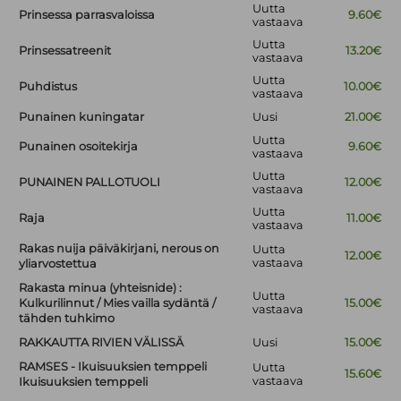
Uutta
Prinsessa parrasvaloissa
9.60€
vastaava
Uutta
Prinsessatreenit
13.20€
vastaava
Uutta
Puhdistus
10.00€
vastaava
Punainen kuningatar
Uusi
21.00€
Uutta
Punainen osoitekirja
9.60€
vastaava
Uutta
PUNAINEN PALLOTUOLI
12.00€
vastaava
Uutta
Raja
11.00€
vastaava
Rakas nuija päiväkirjani, nerous on
Uutta
12.00€
vastaava
yliarvostettua
Rakasta minua (yhteisnide) :
Uutta
Kulkurilinnut / Mies vailla sydäntä /
15.00€
vastaava
tähden tuhkimo
RAKKAUTTA RIVIEN VÄLISSÄ
Uusi
15.00€
RAMSES - Ikuisuuksien temppeli
Uutta
15.60€
vastaava
Ikuisuuksien temppeli