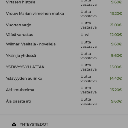
Uutta
Virtasen historia
9.60€
vastaava
Uutta
Vrouw Marian viimeinen matka
13.20€
vastaava
Uutta
Vuorten varjo
21.00€
vastaava
Väärä varustus
Uusi
12.00€
Uutta
Wilmari Vaeltaja - novelleja
9.60€
vastaava
Uutta
Yksin ja yhdessä
9.60€
vastaava
Uutta
YSTÄVYYS YLLÄTTÄÄ
15.00€
vastaava
Uutta
Ystävyyden aurinko
14.40€
vastaava
Uutta
Äiti : muistelma
13.20€
vastaava
Uutta
Älä päästä irti
9.60€
vastaava
YHTEYSTIEDOT