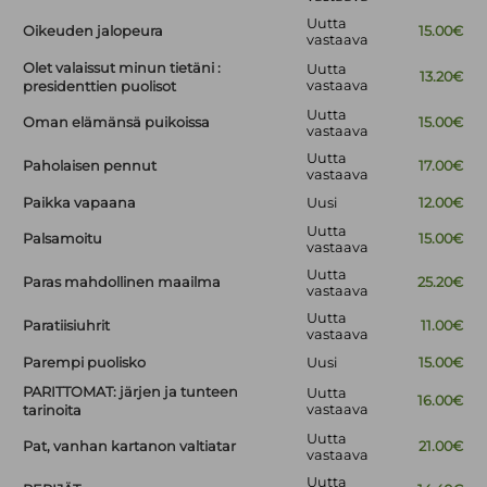
Uutta
Oikeuden jalopeura
15.00€
vastaava
Olet valaissut minun tietäni :
Uutta
13.20€
vastaava
presidenttien puolisot
Uutta
Oman elämänsä puikoissa
15.00€
vastaava
Uutta
Paholaisen pennut
17.00€
vastaava
Paikka vapaana
Uusi
12.00€
Uutta
Palsamoitu
15.00€
vastaava
Uutta
Paras mahdollinen maailma
25.20€
vastaava
Uutta
Paratiisiuhrit
11.00€
vastaava
Parempi puolisko
Uusi
15.00€
PARITTOMAT: järjen ja tunteen
Uutta
16.00€
vastaava
tarinoita
Uutta
Pat, vanhan kartanon valtiatar
21.00€
vastaava
Uutta