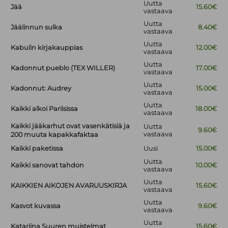
Uutta
Jää
15.60€
vastaava
Uutta
Jäälinnun sulka
8.40€
vastaava
Uutta
Kabulin kirjakauppias
12.00€
vastaava
Uutta
Kadonnut pueblo (TEX WILLER)
17.00€
vastaava
Uutta
Kadonnut: Audrey
15.00€
vastaava
Uutta
Kaikki alkoi Pariisissa
18.00€
vastaava
Kaikki jääkarhut ovat vasenkätisiä ja
Uutta
9.60€
vastaava
200 muuta kapakkafaktaa
Kaikki paketissa
Uusi
15.00€
Uutta
Kaikki sanovat tahdon
10.00€
vastaava
Uutta
KAIKKIEN AIKOJEN AVARUUSKIRJA
15.60€
vastaava
Uutta
Kasvot kuvassa
9.60€
vastaava
Uutta
Katariina Suuren muistelmat
15.60€