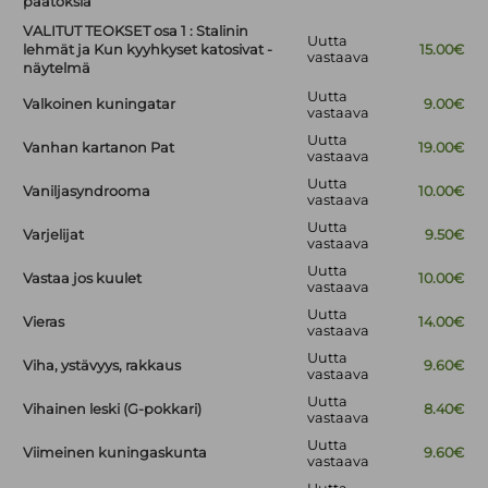
päätöksiä
VALITUT TEOKSET osa 1 : Stalinin
Uutta
lehmät ja Kun kyyhkyset katosivat -
15.00€
vastaava
näytelmä
Uutta
Valkoinen kuningatar
9.00€
vastaava
Uutta
Vanhan kartanon Pat
19.00€
vastaava
Uutta
Vaniljasyndrooma
10.00€
vastaava
Uutta
Varjelijat
9.50€
vastaava
Uutta
Vastaa jos kuulet
10.00€
vastaava
Uutta
Vieras
14.00€
vastaava
Uutta
Viha, ystävyys, rakkaus
9.60€
vastaava
Uutta
Vihainen leski (G-pokkari)
8.40€
vastaava
Uutta
Viimeinen kuningaskunta
9.60€
vastaava