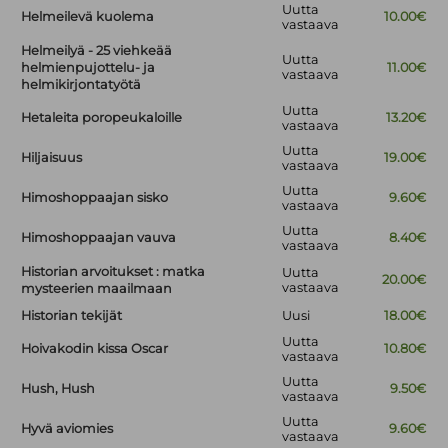
Uutta
Helmeilevä kuolema
10.00€
vastaava
Helmeilyä - 25 viehkeää
Uutta
helmienpujottelu- ja
11.00€
vastaava
helmikirjontatyötä
Uutta
Hetaleita poropeukaloille
13.20€
vastaava
Uutta
Hiljaisuus
19.00€
vastaava
Uutta
Himoshoppaajan sisko
9.60€
vastaava
Uutta
Himoshoppaajan vauva
8.40€
vastaava
Historian arvoitukset : matka
Uutta
20.00€
vastaava
mysteerien maailmaan
Historian tekijät
Uusi
18.00€
Uutta
Hoivakodin kissa Oscar
10.80€
vastaava
Uutta
Hush, Hush
9.50€
vastaava
Uutta
Hyvä aviomies
9.60€
vastaava