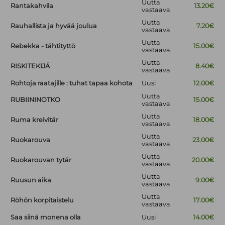
Uutta
Rantakahvila
13.20€
vastaava
Uutta
Rauhallista ja hyvää joulua
7.20€
vastaava
Uutta
Rebekka - tähtityttö
15.00€
vastaava
Uutta
RISKITEKIJÄ
8.40€
vastaava
Rohtoja raatajille : tuhat tapaa kohota
Uusi
12.00€
Uutta
RUBIININOTKO
15.00€
vastaava
Uutta
Ruma kreivitär
18.00€
vastaava
Uutta
Ruokarouva
23.00€
vastaava
Uutta
Ruokarouvan tytär
20.00€
vastaava
Uutta
Ruusun aika
9.00€
vastaava
Uutta
Röhön korpitaistelu
17.00€
vastaava
Saa siinä monena olla
Uusi
14.00€