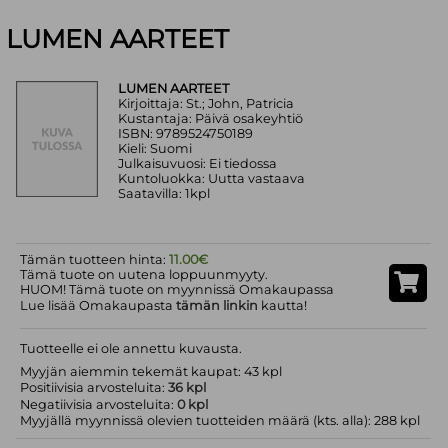
LUMEN AARTEET
LUMEN AARTEET
Kirjoittaja: St.; John, Patricia
Kustantaja: Päivä osakeyhtiö
ISBN: 9789524750189
Kieli: Suomi
Julkaisuvuosi: Ei tiedossa
Kuntoluokka: Uutta vastaava
Saatavilla: 1kpl
Tämän tuotteen hinta:
11.00€
Tämä tuote on uutena loppuunmyyty.
HUOM! Tämä tuote on myynnissä Omakaupassa
Lue lisää Omakaupasta
tämän linkin
kautta!
Tuotteelle ei ole annettu kuvausta.
Myyjän aiemmin tekemät kaupat: 43 kpl
Positiivisia arvosteluita:
36 kpl
Negatiivisia arvosteluita:
0 kpl
Myyjällä myynnissä olevien tuotteiden määrä (kts. alla): 288 kpl