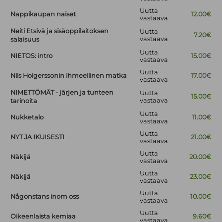
Uutta
Nappikaupan naiset
12.00€
vastaava
Neiti Etsivä ja sisäoppilaitoksen
Uutta
7.20€
vastaava
salaisuus
Uutta
NIETOS: intro
15.00€
vastaava
Uutta
Nils Holgerssonin ihmeellinen matka
17.00€
vastaava
NIMETTÖMÄT - järjen ja tunteen
Uutta
15.00€
vastaava
tarinoita
Uutta
Nukketalo
11.00€
vastaava
Uutta
NYT JA IKUISESTI
21.00€
vastaava
Uutta
Näkijä
20.00€
vastaava
Uutta
Näkijä
23.00€
vastaava
Uutta
Någonstans inom oss
10.00€
vastaava
Uutta
Oikeenlaista kemiaa
9.60€
vastaava