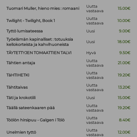
Uutta
Tuomari Muller, hieno mies : romaani
15.00€
vastaava
Uutta
Twilight - Twilight, Book 1
10.00€
vastaava
Tyttö lumisateessa
Uusi
9.00€
Työelämän kapinalliset : totuuksia
Uusi
18.00€
kellokorteista ja kahvihuoneista
TÄYTETTYJEN TOMAATTIEN TALVI
Hyvä
9.50€
Uutta
Tähtien antaja
21.00€
vastaava
Uutta
TäHTIHETKI
19.20€
vastaava
Uutta
Tähtitaivas
13.20€
vastaava
Täti ja krokotiili
Uusi
15.00€
Uutta
Täällä sateenkaaren pää
19.20€
vastaava
Uutta
Töölön hirsipuu - Galgen i Tölö
8.40€
vastaava
Uutta
Unelmien tyttö
12.00€
vastaava