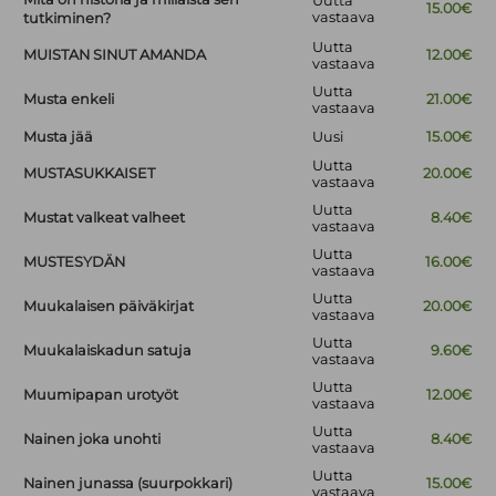
Uutta
15.00€
vastaava
tutkiminen?
Uutta
MUISTAN SINUT AMANDA
12.00€
vastaava
Uutta
Musta enkeli
21.00€
vastaava
Musta jää
Uusi
15.00€
Uutta
MUSTASUKKAISET
20.00€
vastaava
Uutta
Mustat valkeat valheet
8.40€
vastaava
Uutta
MUSTESYDÄN
16.00€
vastaava
Uutta
Muukalaisen päiväkirjat
20.00€
vastaava
Uutta
Muukalaiskadun satuja
9.60€
vastaava
Uutta
Muumipapan urotyöt
12.00€
vastaava
Uutta
Nainen joka unohti
8.40€
vastaava
Uutta
Nainen junassa (suurpokkari)
15.00€
vastaava