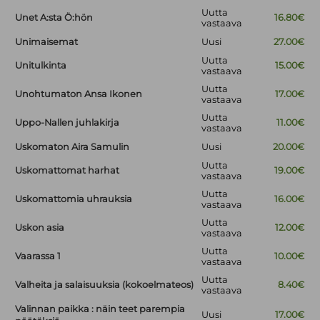
Uutta
Unet A:sta Ö:hön
16.80€
vastaava
Unimaisemat
Uusi
27.00€
Uutta
Unitulkinta
15.00€
vastaava
Uutta
Unohtumaton Ansa Ikonen
17.00€
vastaava
Uutta
Uppo-Nallen juhlakirja
11.00€
vastaava
Uskomaton Aira Samulin
Uusi
20.00€
Uutta
Uskomattomat harhat
19.00€
vastaava
Uutta
Uskomattomia uhrauksia
16.00€
vastaava
Uutta
Uskon asia
12.00€
vastaava
Uutta
Vaarassa 1
10.00€
vastaava
Uutta
Valheita ja salaisuuksia (kokoelmateos)
8.40€
vastaava
Valinnan paikka : näin teet parempia
Uusi
17.00€