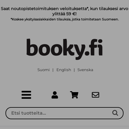
Siirry pääsisältöön
Saat noutopistetoimituksen veloituksetta*, kun tilauksesi arvo
ylittää 59 €!
*Koskee yksityisasiakkaiden tilauksia, jotka toimitetaan Suomeen.
Suomi
English
Svenska
|
|