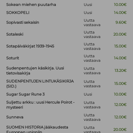
Sokean miehen puutarha
Uusi
10.00€
SOKKOPELI
Uusi
14.00€
Uutta
Sopivasti sekaisin
9.60€
vastaava
Uutta
Sotaleski
20.00€
vastaava
Uutta
Sotapäiväkirjat 1939-1945
15.00€
vastaava
Uutta
Soturit
14.00€
vastaava
Sudenpentujen käsikirja. Uusi
Uutta
13.20€
vastaava
tietovisakirja
SUDENPENTUJEN LINTUKÄSIKIRJA
Uutta
15.00€
vastaava
(SID.)
Sugar Sugar Rune 3
Uusi
10.00€
Suljettu arkku : uusi Hercule Poirot -
Uutta
12.00€
vastaava
mysteeri
Uutta
Sunneva
12.00€
vastaava
SUOMEN HISTORIA jääkaudesta
Uutta
20.00€
vastaava
Euroopan unioniin