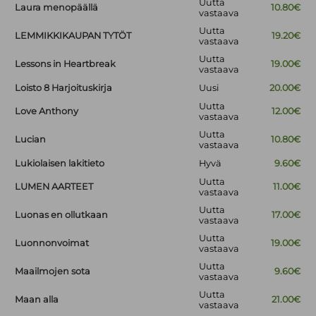
Uutta
Laura menopäällä
10.80€
vastaava
Uutta
LEMMIKKIKAUPAN TYTÖT
19.20€
vastaava
Uutta
Lessons in Heartbreak
19.00€
vastaava
Loisto 8 Harjoituskirja
Uusi
20.00€
Uutta
Love Anthony
12.00€
vastaava
Uutta
Lucian
10.80€
vastaava
Lukiolaisen lakitieto
Hyvä
9.60€
Uutta
LUMEN AARTEET
11.00€
vastaava
Uutta
Luonas en ollutkaan
17.00€
vastaava
Uutta
Luonnonvoimat
19.00€
vastaava
Uutta
Maailmojen sota
9.60€
vastaava
Uutta
Maan alla
21.00€
vastaava