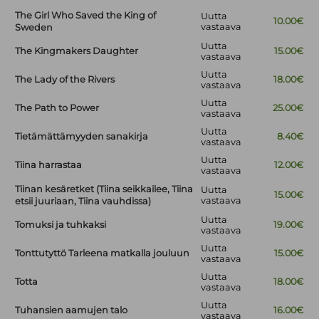
The Girl Who Saved the King of
Uutta
10.00€
vastaava
Sweden
Uutta
The Kingmakers Daughter
15.00€
vastaava
Uutta
The Lady of the Rivers
18.00€
vastaava
Uutta
The Path to Power
25.00€
vastaava
Uutta
Tietämättämyyden sanakirja
8.40€
vastaava
Uutta
Tiina harrastaa
12.00€
vastaava
Tiinan kesäretket (Tiina seikkailee, Tiina
Uutta
15.00€
vastaava
etsii juuriaan, Tiina vauhdissa)
Uutta
Tomuksi ja tuhkaksi
19.00€
vastaava
Uutta
Tonttutyttö Tarleena matkalla jouluun
15.00€
vastaava
Uutta
Totta
18.00€
vastaava
Uutta
Tuhansien aamujen talo
16.00€
vastaava