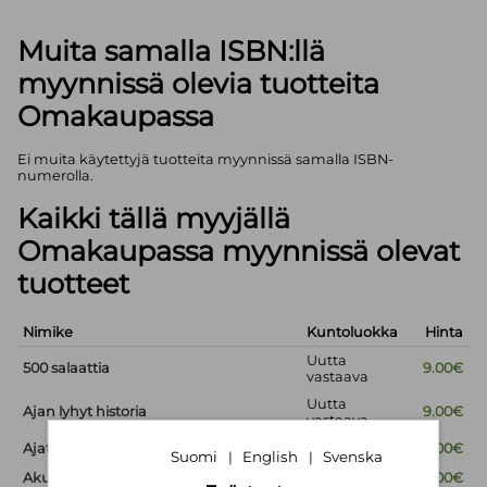
Muita samalla ISBN:llä
myynnissä olevia tuotteita
Omakaupassa
Ei muita käytettyjä tuotteita myynnissä samalla ISBN-
numerolla.
Kaikki tällä myyjällä
Omakaupassa myynnissä olevat
tuotteet
Nimike
Kuntoluokka
Hinta
Uutta
500 salaattia
9.00€
vastaava
Uutta
Ajan lyhyt historia
9.00€
vastaava
Ajaton viisaus
Uusi
9.00€
Suomi
English
Svenska
|
|
Akuutti - Potilaan käsikirja
Uusi
15.00€