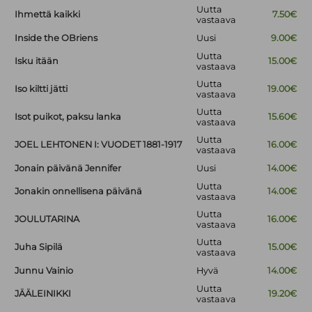
Uutta
Ihmettä kaikki
7.50€
vastaava
Inside the OBriens
Uusi
9.00€
Uutta
Isku itään
15.00€
vastaava
Uutta
Iso kiltti jätti
19.00€
vastaava
Uutta
Isot puikot, paksu lanka
15.60€
vastaava
Uutta
JOEL LEHTONEN I: VUODET 1881-1917
16.00€
vastaava
Jonain päivänä Jennifer
Uusi
14.00€
Uutta
Jonakin onnellisena päivänä
14.00€
vastaava
Uutta
JOULUTARINA
16.00€
vastaava
Uutta
Juha Sipilä
15.00€
vastaava
Junnu Vainio
Hyvä
14.00€
Uutta
JÄÄLEINIKKI
19.20€
vastaava