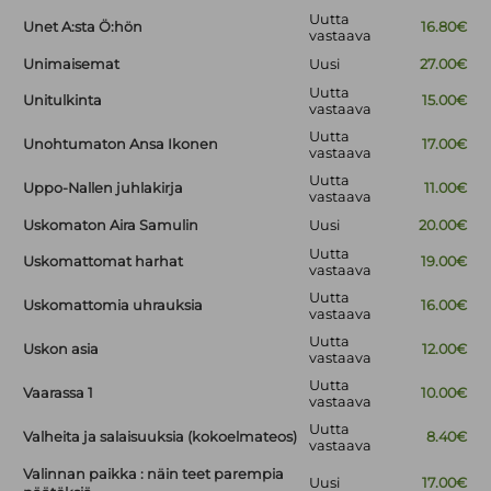
Uutta
Unet A:sta Ö:hön
16.80€
vastaava
Unimaisemat
Uusi
27.00€
Uutta
Unitulkinta
15.00€
vastaava
Uutta
Unohtumaton Ansa Ikonen
17.00€
vastaava
Uutta
Uppo-Nallen juhlakirja
11.00€
vastaava
Uskomaton Aira Samulin
Uusi
20.00€
Uutta
Uskomattomat harhat
19.00€
vastaava
Uutta
Uskomattomia uhrauksia
16.00€
vastaava
Uutta
Uskon asia
12.00€
vastaava
Uutta
Vaarassa 1
10.00€
vastaava
Uutta
Valheita ja salaisuuksia (kokoelmateos)
8.40€
vastaava
Valinnan paikka : näin teet parempia
Uusi
17.00€