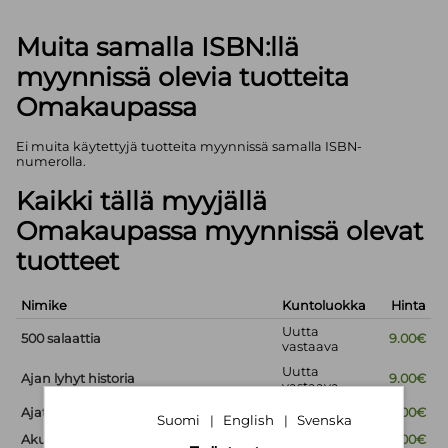
Muita samalla ISBN:llä
myynnissä olevia tuotteita
Omakaupassa
Ei muita käytettyjä tuotteita myynnissä samalla ISBN-
numerolla.
Kaikki tällä myyjällä
Omakaupassa myynnissä olevat
tuotteet
Nimike
Kuntoluokka
Hinta
Uutta
500 salaattia
9.00€
vastaava
Uutta
Ajan lyhyt historia
9.00€
vastaava
Ajaton viisaus
Uusi
9.00€
Suomi
English
Svenska
|
|
Akuutti - Potilaan käsikirja
Uusi
15.00€