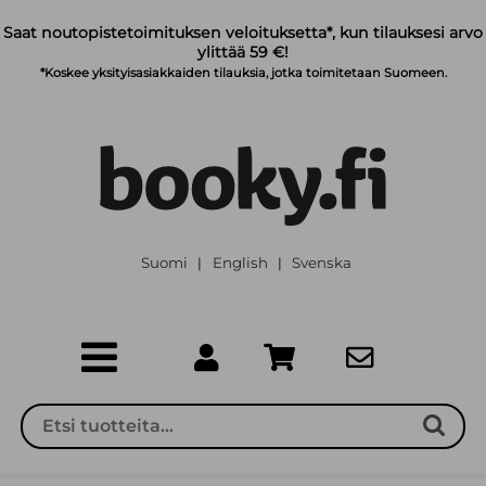
Siirry pääsisältöön
Saat noutopistetoimituksen veloituksetta*, kun tilauksesi arvo
ylittää 59 €!
*Koskee yksityisasiakkaiden tilauksia, jotka toimitetaan Suomeen.
Suomi
English
Svenska
|
|