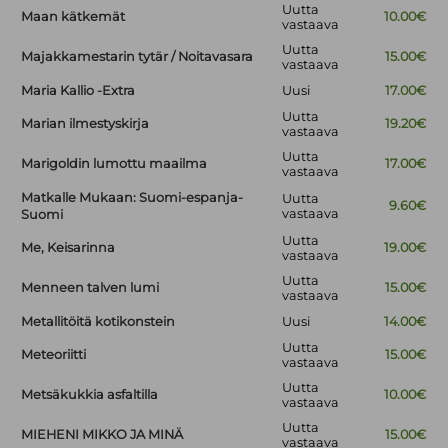
Uutta
Maan kätkemät
10.00€
vastaava
Uutta
Majakkamestarin tytär / Noitavasara
15.00€
vastaava
Maria Kallio -Extra
Uusi
17.00€
Uutta
Marian ilmestyskirja
19.20€
vastaava
Uutta
Marigoldin lumottu maailma
17.00€
vastaava
Matkalle Mukaan: Suomi-espanja-
Uutta
9.60€
vastaava
Suomi
Uutta
Me, Keisarinna
19.00€
vastaava
Uutta
Menneen talven lumi
15.00€
vastaava
Metallitöitä kotikonstein
Uusi
14.00€
Uutta
Meteoriitti
15.00€
vastaava
Uutta
Metsäkukkia asfaltilla
10.00€
vastaava
Uutta
MIEHENI MIKKO JA MINÄ
15.00€
vastaava