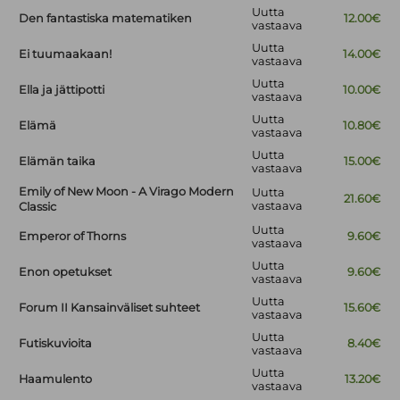
Uutta
Den fantastiska matematiken
12.00€
vastaava
Uutta
Ei tuumaakaan!
14.00€
vastaava
Uutta
Ella ja jättipotti
10.00€
vastaava
Uutta
Elämä
10.80€
vastaava
Uutta
Elämän taika
15.00€
vastaava
Emily of New Moon - A Virago Modern
Uutta
21.60€
vastaava
Classic
Uutta
Emperor of Thorns
9.60€
vastaava
Uutta
Enon opetukset
9.60€
vastaava
Uutta
Forum II Kansainväliset suhteet
15.60€
vastaava
Uutta
Futiskuvioita
8.40€
vastaava
Uutta
Haamulento
13.20€
vastaava