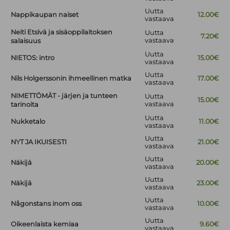
Uutta
Nappikaupan naiset
12.00€
vastaava
Neiti Etsivä ja sisäoppilaitoksen
Uutta
7.20€
vastaava
salaisuus
Uutta
NIETOS: intro
15.00€
vastaava
Uutta
Nils Holgerssonin ihmeellinen matka
17.00€
vastaava
NIMETTÖMÄT - järjen ja tunteen
Uutta
15.00€
vastaava
tarinoita
Uutta
Nukketalo
11.00€
vastaava
Uutta
NYT JA IKUISESTI
21.00€
vastaava
Uutta
Näkijä
20.00€
vastaava
Uutta
Näkijä
23.00€
vastaava
Uutta
Någonstans inom oss
10.00€
vastaava
Uutta
Oikeenlaista kemiaa
9.60€
vastaava