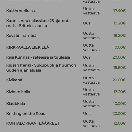
vastaava
Uutta
Kati Amerikassa
17.40€
vastaava
Kauniit neuleklassikot: 25 ajatonta
Uusi
19.20€
mallia Brittein saarilta
Uutta
Kevään hämärä
19.20€
vastaava
Uutta
KIRKKAALLA LIEKILLÄ
10.00€
vastaava
Kirsi Kunnas - sateessa ja tuulessa
Uusi
20.00€
Kiusan henki - Sukupuoli ja huumori
Uutta
15.60€
vastaava
uuden ajan alussa
Uutta
Kivikehä
20.00€
vastaava
Uutta
Kivinen kello
13.20€
vastaava
Uutta
Klaukkala
10.00€
vastaava
Knitting on the Road
Uusi
20.00€
Uutta
KOHTALOKKAAT LÄÄKKEET
12.00€
vastaava