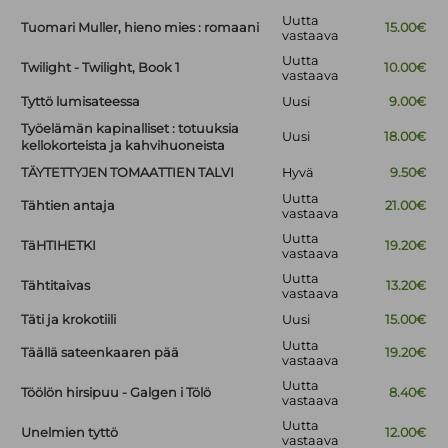
Uutta
Tuomari Muller, hieno mies : romaani
15.00€
vastaava
Uutta
Twilight - Twilight, Book 1
10.00€
vastaava
Tyttö lumisateessa
Uusi
9.00€
Työelämän kapinalliset : totuuksia
Uusi
18.00€
kellokorteista ja kahvihuoneista
TÄYTETTYJEN TOMAATTIEN TALVI
Hyvä
9.50€
Uutta
Tähtien antaja
21.00€
vastaava
Uutta
TäHTIHETKI
19.20€
vastaava
Uutta
Tähtitaivas
13.20€
vastaava
Täti ja krokotiili
Uusi
15.00€
Uutta
Täällä sateenkaaren pää
19.20€
vastaava
Uutta
Töölön hirsipuu - Galgen i Tölö
8.40€
vastaava
Uutta
Unelmien tyttö
12.00€
vastaava