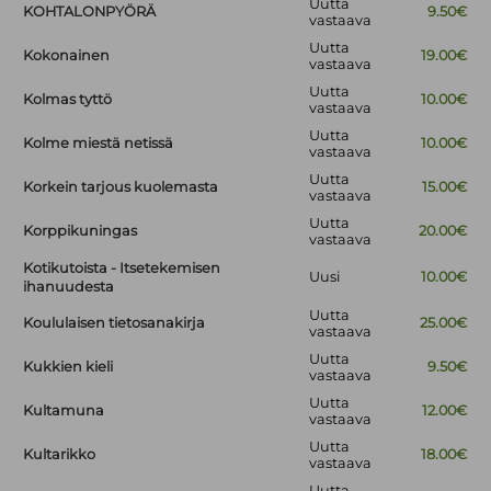
Uutta
KOHTALONPYÖRÄ
9.50€
vastaava
Uutta
Kokonainen
19.00€
vastaava
Uutta
Kolmas tyttö
10.00€
vastaava
Uutta
Kolme miestä netissä
10.00€
vastaava
Uutta
Korkein tarjous kuolemasta
15.00€
vastaava
Uutta
Korppikuningas
20.00€
vastaava
Kotikutoista - Itsetekemisen
Uusi
10.00€
ihanuudesta
Uutta
Koululaisen tietosanakirja
25.00€
vastaava
Uutta
Kukkien kieli
9.50€
vastaava
Uutta
Kultamuna
12.00€
vastaava
Uutta
Kultarikko
18.00€
vastaava
Uutta