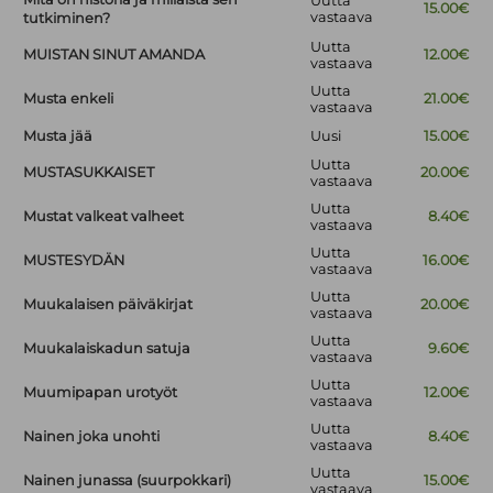
Uutta
15.00€
vastaava
tutkiminen?
Uutta
MUISTAN SINUT AMANDA
12.00€
vastaava
Uutta
Musta enkeli
21.00€
vastaava
Musta jää
Uusi
15.00€
Uutta
MUSTASUKKAISET
20.00€
vastaava
Uutta
Mustat valkeat valheet
8.40€
vastaava
Uutta
MUSTESYDÄN
16.00€
vastaava
Uutta
Muukalaisen päiväkirjat
20.00€
vastaava
Uutta
Muukalaiskadun satuja
9.60€
vastaava
Uutta
Muumipapan urotyöt
12.00€
vastaava
Uutta
Nainen joka unohti
8.40€
vastaava
Uutta
Nainen junassa (suurpokkari)
15.00€
vastaava