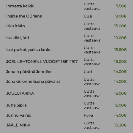
Uutta
Ihmettä kaikki
7.50€
vastaava
Inside the OBriens
Uusi
9.00€
Uutta
Isku itään
15.00€
vastaava
Uutta
Iso kiltti jätti
19.00€
vastaava
Uutta
Isot puikot, paksu lanka
15.60€
vastaava
Uutta
JOEL LEHTONEN I: VUODET 1881-1917
16.00€
vastaava
Jonain päivänä Jennifer
Uusi
14.00€
Uutta
Jonakin onnellisena päivänä
14.00€
vastaava
Uutta
JOULUTARINA
16.00€
vastaava
Uutta
Juha Sipilä
15.00€
vastaava
Junnu Vainio
Hyvä
14.00€
Uutta
JÄÄLEINIKKI
19.20€
vastaava