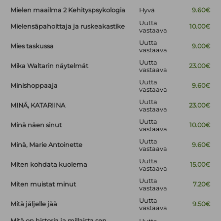
Mielen maailma 2 Kehityspsykologia
Hyvä
9.60€
Uutta
Mielensäpahoittaja ja ruskeakastike
10.00€
vastaava
Uutta
Mies taskussa
9.00€
vastaava
Uutta
Mika Waltarin näytelmät
23.00€
vastaava
Uutta
Minishoppaaja
9.60€
vastaava
Uutta
MINÄ, KATARIINA
23.00€
vastaava
Uutta
Minä näen sinut
10.00€
vastaava
Uutta
Minä, Marie Antoinette
9.60€
vastaava
Uutta
Miten kohdata kuolema
15.00€
vastaava
Uutta
Miten muistat minut
7.20€
vastaava
Uutta
Mitä jäljelle jää
9.50€
vastaava
Mitä on historia ja millaista sen