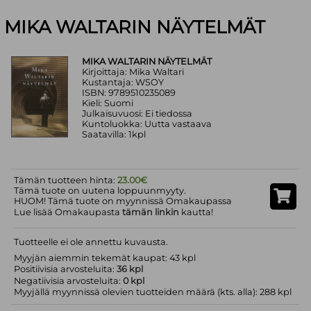
MIKA WALTARIN NÄYTELMÄT
MIKA WALTARIN NÄYTELMÄT
Kirjoittaja: Mika Waltari
Kustantaja: WSOY
ISBN: 9789510235089
Kieli: Suomi
Julkaisuvuosi: Ei tiedossa
Kuntoluokka: Uutta vastaava
Saatavilla: 1kpl
Tämän tuotteen hinta:
23.00€
Tämä tuote on uutena loppuunmyyty.
HUOM! Tämä tuote on myynnissä Omakaupassa
Lue lisää Omakaupasta
tämän linkin
kautta!
Tuotteelle ei ole annettu kuvausta.
Myyjän aiemmin tekemät kaupat: 43 kpl
Positiivisia arvosteluita:
36 kpl
Negatiivisia arvosteluita:
0 kpl
Myyjällä myynnissä olevien tuotteiden määrä (kts. alla): 288 kpl