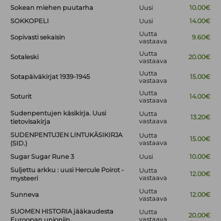
Sokean miehen puutarha
Uusi
10.00€
SOKKOPELI
Uusi
14.00€
Uutta
Sopivasti sekaisin
9.60€
vastaava
Uutta
Sotaleski
20.00€
vastaava
Uutta
Sotapäiväkirjat 1939-1945
15.00€
vastaava
Uutta
Soturit
14.00€
vastaava
Sudenpentujen käsikirja. Uusi
Uutta
13.20€
vastaava
tietovisakirja
SUDENPENTUJEN LINTUKÄSIKIRJA
Uutta
15.00€
vastaava
(SID.)
Sugar Sugar Rune 3
Uusi
10.00€
Suljettu arkku : uusi Hercule Poirot -
Uutta
12.00€
vastaava
mysteeri
Uutta
Sunneva
12.00€
vastaava
SUOMEN HISTORIA jääkaudesta
Uutta
20.00€
vastaava
Euroopan unioniin