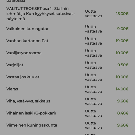
päätöksiä
VALITUT TEOKSET osa 1 : Stalinin
Uutta
lehmät ja Kun kyyhkyset katosivat -
15.00€
vastaava
näytelmä
Uutta
Valkoinen kuningatar
9.00€
vastaava
Uutta
Vanhan kartanon Pat
19.00€
vastaava
Uutta
Vaniljasyndrooma
10.00€
vastaava
Uutta
Varjelijat
9.50€
vastaava
Uutta
Vastaa jos kuulet
10.00€
vastaava
Uutta
Vieras
14.00€
vastaava
Uutta
Viha, ystävyys, rakkaus
9.60€
vastaava
Uutta
Vihainen leski (G-pokkari)
8.40€
vastaava
Uutta
Viimeinen kuningaskunta
9.60€
vastaava