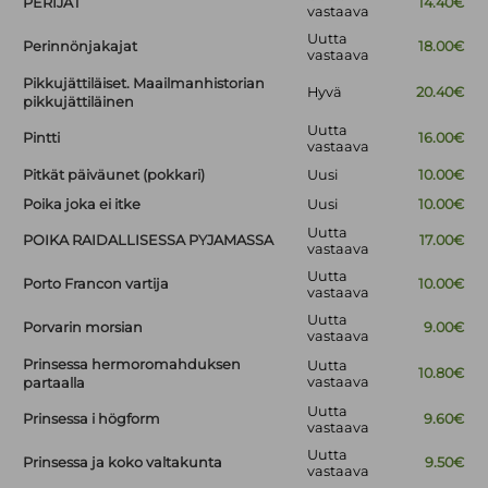
PERIJÄT
14.40€
vastaava
Uutta
Perinnönjakajat
18.00€
vastaava
Pikkujättiläiset. Maailmanhistorian
Hyvä
20.40€
pikkujättiläinen
Uutta
Pintti
16.00€
vastaava
Pitkät päiväunet (pokkari)
Uusi
10.00€
Poika joka ei itke
Uusi
10.00€
Uutta
POIKA RAIDALLISESSA PYJAMASSA
17.00€
vastaava
Uutta
Porto Francon vartija
10.00€
vastaava
Uutta
Porvarin morsian
9.00€
vastaava
Prinsessa hermoromahduksen
Uutta
10.80€
vastaava
partaalla
Uutta
Prinsessa i högform
9.60€
vastaava
Uutta
Prinsessa ja koko valtakunta
9.50€
vastaava