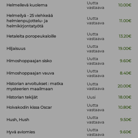
Uutta
Helmeilevä kuolema
10.00€
vastaava
Helmeilyä - 25 viehkeää
Uutta
helmienpujottelu- ja
11.00€
vastaava
helmikirjontatyötä
Uutta
Hetaleita poropeukaloille
13.20€
vastaava
Uutta
Hiljaisuus
19.00€
vastaava
Uutta
Himoshoppaajan sisko
9.60€
vastaava
Uutta
Himoshoppaajan vauva
8.40€
vastaava
Historian arvoitukset : matka
Uutta
20.00€
vastaava
mysteerien maailmaan
Historian tekijät
Uusi
18.00€
Uutta
Hoivakodin kissa Oscar
10.80€
vastaava
Uutta
Hush, Hush
9.50€
vastaava
Uutta
Hyvä aviomies
9.60€
vastaava