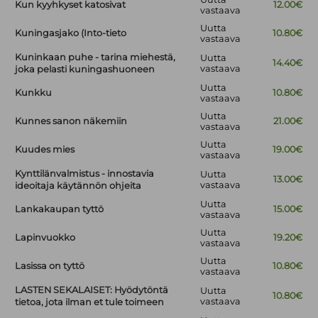
Kun kyyhkyset katosivat
12.00€
vastaava
Uutta
Kuningasjako (Into-tieto
10.80€
vastaava
Kuninkaan puhe - tarina miehestä,
Uutta
14.40€
vastaava
joka pelasti kuningashuoneen
Uutta
Kunkku
10.80€
vastaava
Uutta
Kunnes sanon näkemiin
21.00€
vastaava
Uutta
Kuudes mies
19.00€
vastaava
Kynttilänvalmistus - innostavia
Uutta
13.00€
vastaava
ideoitaja käytännön ohjeita
Uutta
Lankakaupan tyttö
15.00€
vastaava
Uutta
Lapinvuokko
19.20€
vastaava
Uutta
Lasissa on tyttö
10.80€
vastaava
LASTEN SEKALAISET: Hyödytöntä
Uutta
10.80€
vastaava
tietoa, jota ilman et tule toimeen