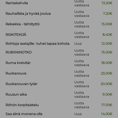
Uutta
Rantakahvila
13.20€
vastaava
Uutta
Rauhallista ja hyvää joulua
7.20€
vastaava
Uutta
Rebekka - tähtityttö
15.00€
vastaava
Uutta
RISKITEKIJÄ
8.40€
vastaava
Rohtoja raatajille : tuhat tapaa kohota
Uusi
12.00€
Uutta
RUBIININOTKO
15.00€
vastaava
Uutta
Ruma kreivitär
18.00€
vastaava
Uutta
Ruokarouva
23.00€
vastaava
Uutta
Ruokarouvan tytär
20.00€
vastaava
Uutta
Ruusun aika
9.00€
vastaava
Uutta
Röhön korpitaistelu
17.00€
vastaava
Saa siinä monena olla
Uusi
14.00€