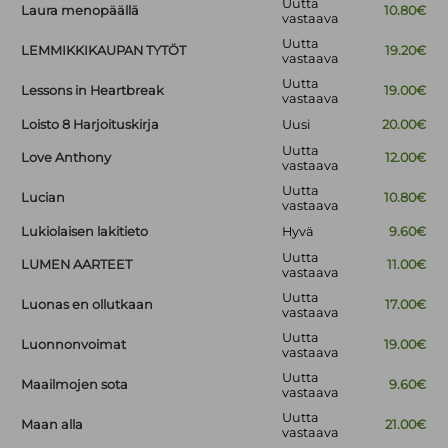
Uutta
Laura menopäällä
10.80€
vastaava
Uutta
LEMMIKKIKAUPAN TYTÖT
19.20€
vastaava
Uutta
Lessons in Heartbreak
19.00€
vastaava
Loisto 8 Harjoituskirja
Uusi
20.00€
Uutta
Love Anthony
12.00€
vastaava
Uutta
Lucian
10.80€
vastaava
Lukiolaisen lakitieto
Hyvä
9.60€
Uutta
LUMEN AARTEET
11.00€
vastaava
Uutta
Luonas en ollutkaan
17.00€
vastaava
Uutta
Luonnonvoimat
19.00€
vastaava
Uutta
Maailmojen sota
9.60€
vastaava
Uutta
Maan alla
21.00€
vastaava