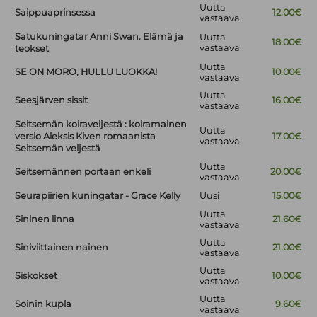
Uutta
Saippuaprinsessa
12.00€
vastaava
Satukuningatar Anni Swan. Elämä ja
Uutta
18.00€
vastaava
teokset
Uutta
SE ON MORO, HULLU LUOKKA!
10.00€
vastaava
Uutta
Seesjärven sissit
16.00€
vastaava
Seitsemän koiraveljestä : koiramainen
Uutta
versio Aleksis Kiven romaanista
17.00€
vastaava
Seitsemän veljestä
Uutta
Seitsemännen portaan enkeli
20.00€
vastaava
Seurapiirien kuningatar - Grace Kelly
Uusi
15.00€
Uutta
Sininen linna
21.60€
vastaava
Uutta
Siniviittainen nainen
21.00€
vastaava
Uutta
Siskokset
10.00€
vastaava
Uutta
Soinin kupla
9.60€
vastaava