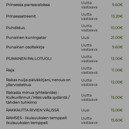
Uutta
Prinsessa parrasvaloissa
9.60€
vastaava
Uutta
Prinsessatreenit
13.20€
vastaava
Uutta
Puhdistus
10.00€
vastaava
Punainen kuningatar
Uusi
21.00€
Uutta
Punainen osoitekirja
9.60€
vastaava
Uutta
PUNAINEN PALLOTUOLI
12.00€
vastaava
Uutta
Raja
11.00€
vastaava
Rakas nuija päiväkirjani, nerous on
Uutta
12.00€
vastaava
yliarvostettua
Rakasta minua (yhteisnide) :
Uutta
Kulkurilinnut / Mies vailla sydäntä /
15.00€
vastaava
tähden tuhkimo
RAKKAUTTA RIVIEN VÄLISSÄ
Uusi
15.00€
RAMSES - Ikuisuuksien temppeli
Uutta
15.60€
vastaava
Ikuisuuksien temppeli