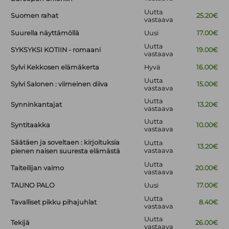
Uutta
Suomen rahat
25.20€
vastaava
Suurella näyttämöllä
Uusi
17.00€
Uutta
SYKSYKSI KOTIIN - romaani
19.00€
vastaava
Sylvi Kekkosen elämäkerta
Hyvä
16.00€
Uutta
Sylvi Salonen : viimeinen diiva
15.00€
vastaava
Uutta
Synninkantajat
13.20€
vastaava
Uutta
Syntitaakka
10.00€
vastaava
Säätäen ja soveltaen : kirjoituksia
Uutta
13.20€
vastaava
pienen naisen suuresta elämästä
Uutta
Taiteilijan vaimo
20.00€
vastaava
TAUNO PALO
Uusi
17.00€
Uutta
Tavalliset pikku pihajuhlat
8.40€
vastaava
Uutta
Tekijä
26.00€
vastaava