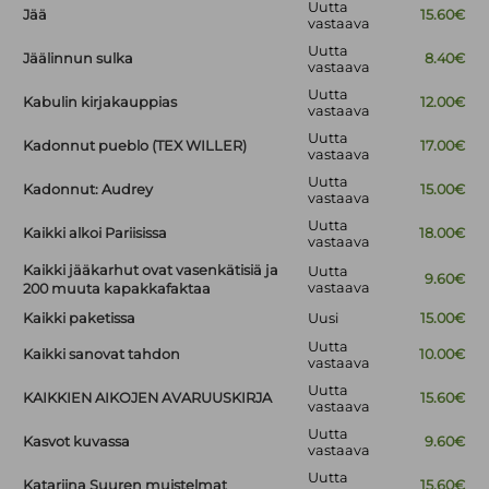
Uutta
Jää
15.60€
vastaava
Uutta
Jäälinnun sulka
8.40€
vastaava
Uutta
Kabulin kirjakauppias
12.00€
vastaava
Uutta
Kadonnut pueblo (TEX WILLER)
17.00€
vastaava
Uutta
Kadonnut: Audrey
15.00€
vastaava
Uutta
Kaikki alkoi Pariisissa
18.00€
vastaava
Kaikki jääkarhut ovat vasenkätisiä ja
Uutta
9.60€
vastaava
200 muuta kapakkafaktaa
Kaikki paketissa
Uusi
15.00€
Uutta
Kaikki sanovat tahdon
10.00€
vastaava
Uutta
KAIKKIEN AIKOJEN AVARUUSKIRJA
15.60€
vastaava
Uutta
Kasvot kuvassa
9.60€
vastaava
Uutta
Katariina Suuren muistelmat
15.60€