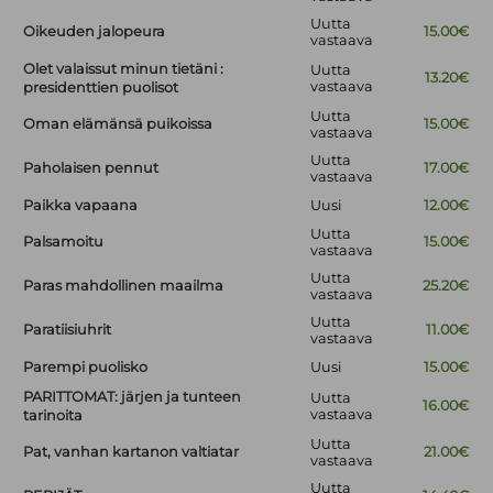
Uutta
Oikeuden jalopeura
15.00€
vastaava
Olet valaissut minun tietäni :
Uutta
13.20€
vastaava
presidenttien puolisot
Uutta
Oman elämänsä puikoissa
15.00€
vastaava
Uutta
Paholaisen pennut
17.00€
vastaava
Paikka vapaana
Uusi
12.00€
Uutta
Palsamoitu
15.00€
vastaava
Uutta
Paras mahdollinen maailma
25.20€
vastaava
Uutta
Paratiisiuhrit
11.00€
vastaava
Parempi puolisko
Uusi
15.00€
PARITTOMAT: järjen ja tunteen
Uutta
16.00€
vastaava
tarinoita
Uutta
Pat, vanhan kartanon valtiatar
21.00€
vastaava
Uutta