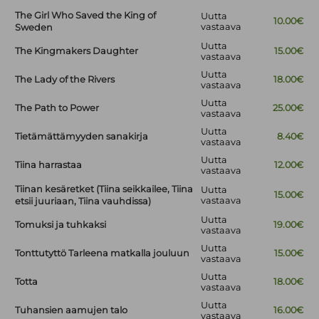
The Girl Who Saved the King of
Uutta
10.00€
vastaava
Sweden
Uutta
The Kingmakers Daughter
15.00€
vastaava
Uutta
The Lady of the Rivers
18.00€
vastaava
Uutta
The Path to Power
25.00€
vastaava
Uutta
Tietämättämyyden sanakirja
8.40€
vastaava
Uutta
Tiina harrastaa
12.00€
vastaava
Tiinan kesäretket (Tiina seikkailee, Tiina
Uutta
15.00€
vastaava
etsii juuriaan, Tiina vauhdissa)
Uutta
Tomuksi ja tuhkaksi
19.00€
vastaava
Uutta
Tonttutyttö Tarleena matkalla jouluun
15.00€
vastaava
Uutta
Totta
18.00€
vastaava
Uutta
Tuhansien aamujen talo
16.00€
vastaava