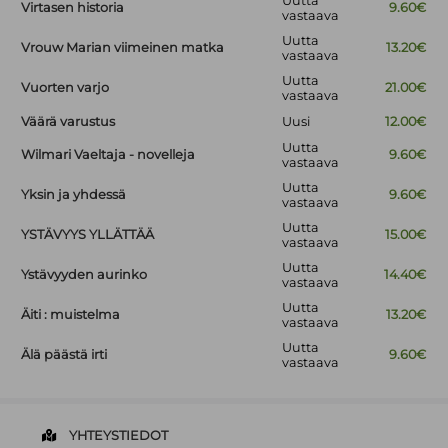
Uutta
Virtasen historia
9.60€
vastaava
Uutta
Vrouw Marian viimeinen matka
13.20€
vastaava
Uutta
Vuorten varjo
21.00€
vastaava
Väärä varustus
Uusi
12.00€
Uutta
Wilmari Vaeltaja - novelleja
9.60€
vastaava
Uutta
Yksin ja yhdessä
9.60€
vastaava
Uutta
YSTÄVYYS YLLÄTTÄÄ
15.00€
vastaava
Uutta
Ystävyyden aurinko
14.40€
vastaava
Uutta
Äiti : muistelma
13.20€
vastaava
Uutta
Älä päästä irti
9.60€
vastaava
YHTEYSTIEDOT