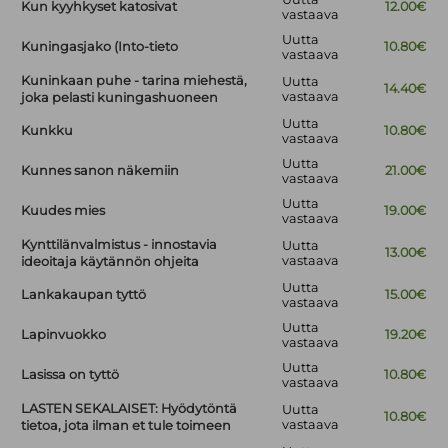
Kun kyyhkyset katosivat
12.00€
vastaava
Uutta
Kuningasjako (Into-tieto
10.80€
vastaava
Kuninkaan puhe - tarina miehestä,
Uutta
14.40€
vastaava
joka pelasti kuningashuoneen
Uutta
Kunkku
10.80€
vastaava
Uutta
Kunnes sanon näkemiin
21.00€
vastaava
Uutta
Kuudes mies
19.00€
vastaava
Kynttilänvalmistus - innostavia
Uutta
13.00€
vastaava
ideoitaja käytännön ohjeita
Uutta
Lankakaupan tyttö
15.00€
vastaava
Uutta
Lapinvuokko
19.20€
vastaava
Uutta
Lasissa on tyttö
10.80€
vastaava
LASTEN SEKALAISET: Hyödytöntä
Uutta
10.80€
vastaava
tietoa, jota ilman et tule toimeen