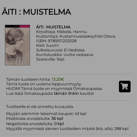
ÄITI : MUISTELMA
ÄITI : MUISTELMA
Kirjoittaja: Mäkelä, Hannu
Kustantaja: Kustannusosakeyhtiö Otava
ISBN: 9789511202028
Kieli: Suomi
Julkaisuvuosi: Ei tiedossa
Kuntoluokka: Uutta vastaava
Saatavilla: 1kpl
Tämän tuotteen hinta:
13.20€
Tämä tuote on uutena loppuunmyyty.
HUOM! Tämä tuote on myynnissä Omakaupassa
Lue lisää Omakaupasta
tämän linkin
kautta!
Tuotteelle ei ole annettu kuvausta.
Myyjän aiemmin tekemät kaupat: 43 kpl
Positiivisia arvosteluita:
36 kpl
Negatiivisia arvosteluita:
0 kpl
Myyjällä myynnissä olevien tuotteiden määrä (kts. alla): 288 kpl