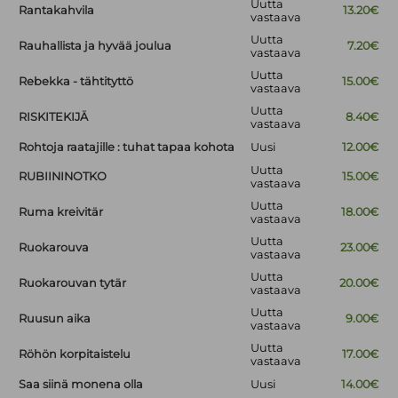
Uutta
Rantakahvila
13.20€
vastaava
Uutta
Rauhallista ja hyvää joulua
7.20€
vastaava
Uutta
Rebekka - tähtityttö
15.00€
vastaava
Uutta
RISKITEKIJÄ
8.40€
vastaava
Rohtoja raatajille : tuhat tapaa kohota
Uusi
12.00€
Uutta
RUBIININOTKO
15.00€
vastaava
Uutta
Ruma kreivitär
18.00€
vastaava
Uutta
Ruokarouva
23.00€
vastaava
Uutta
Ruokarouvan tytär
20.00€
vastaava
Uutta
Ruusun aika
9.00€
vastaava
Uutta
Röhön korpitaistelu
17.00€
vastaava
Saa siinä monena olla
Uusi
14.00€