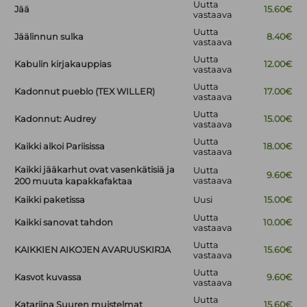
Uutta
Jää
15.60€
vastaava
Uutta
Jäälinnun sulka
8.40€
vastaava
Uutta
Kabulin kirjakauppias
12.00€
vastaava
Uutta
Kadonnut pueblo (TEX WILLER)
17.00€
vastaava
Uutta
Kadonnut: Audrey
15.00€
vastaava
Uutta
Kaikki alkoi Pariisissa
18.00€
vastaava
Kaikki jääkarhut ovat vasenkätisiä ja
Uutta
9.60€
vastaava
200 muuta kapakkafaktaa
Kaikki paketissa
Uusi
15.00€
Uutta
Kaikki sanovat tahdon
10.00€
vastaava
Uutta
KAIKKIEN AIKOJEN AVARUUSKIRJA
15.60€
vastaava
Uutta
Kasvot kuvassa
9.60€
vastaava
Uutta
Katariina Suuren muistelmat
15.60€