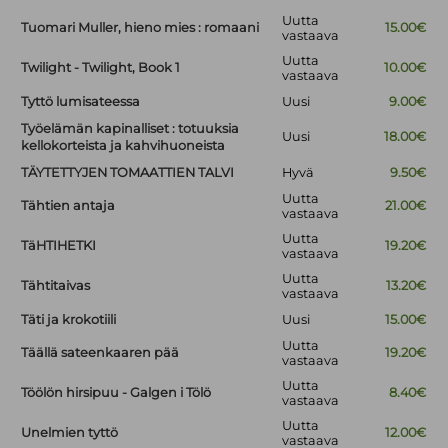
Uutta
Tuomari Muller, hieno mies : romaani
15.00€
vastaava
Uutta
Twilight - Twilight, Book 1
10.00€
vastaava
Tyttö lumisateessa
Uusi
9.00€
Työelämän kapinalliset : totuuksia
Uusi
18.00€
kellokorteista ja kahvihuoneista
TÄYTETTYJEN TOMAATTIEN TALVI
Hyvä
9.50€
Uutta
Tähtien antaja
21.00€
vastaava
Uutta
TäHTIHETKI
19.20€
vastaava
Uutta
Tähtitaivas
13.20€
vastaava
Täti ja krokotiili
Uusi
15.00€
Uutta
Täällä sateenkaaren pää
19.20€
vastaava
Uutta
Töölön hirsipuu - Galgen i Tölö
8.40€
vastaava
Uutta
Unelmien tyttö
12.00€
vastaava