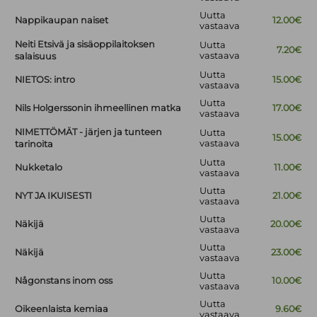
Uutta
Nappikaupan naiset
12.00€
vastaava
Neiti Etsivä ja sisäoppilaitoksen
Uutta
7.20€
vastaava
salaisuus
Uutta
NIETOS: intro
15.00€
vastaava
Uutta
Nils Holgerssonin ihmeellinen matka
17.00€
vastaava
NIMETTÖMÄT - järjen ja tunteen
Uutta
15.00€
vastaava
tarinoita
Uutta
Nukketalo
11.00€
vastaava
Uutta
NYT JA IKUISESTI
21.00€
vastaava
Uutta
Näkijä
20.00€
vastaava
Uutta
Näkijä
23.00€
vastaava
Uutta
Någonstans inom oss
10.00€
vastaava
Uutta
Oikeenlaista kemiaa
9.60€
vastaava