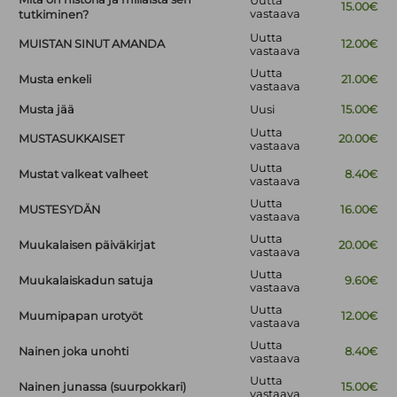
Uutta
15.00€
vastaava
tutkiminen?
Uutta
MUISTAN SINUT AMANDA
12.00€
vastaava
Uutta
Musta enkeli
21.00€
vastaava
Musta jää
Uusi
15.00€
Uutta
MUSTASUKKAISET
20.00€
vastaava
Uutta
Mustat valkeat valheet
8.40€
vastaava
Uutta
MUSTESYDÄN
16.00€
vastaava
Uutta
Muukalaisen päiväkirjat
20.00€
vastaava
Uutta
Muukalaiskadun satuja
9.60€
vastaava
Uutta
Muumipapan urotyöt
12.00€
vastaava
Uutta
Nainen joka unohti
8.40€
vastaava
Uutta
Nainen junassa (suurpokkari)
15.00€
vastaava