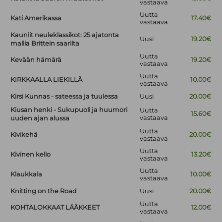
vastaava
Uutta
Kati Amerikassa
17.40€
vastaava
Kauniit neuleklassikot: 25 ajatonta
Uusi
19.20€
mallia Brittein saarilta
Uutta
Kevään hämärä
19.20€
vastaava
Uutta
KIRKKAALLA LIEKILLÄ
10.00€
vastaava
Kirsi Kunnas - sateessa ja tuulessa
Uusi
20.00€
Kiusan henki - Sukupuoli ja huumori
Uutta
15.60€
vastaava
uuden ajan alussa
Uutta
Kivikehä
20.00€
vastaava
Uutta
Kivinen kello
13.20€
vastaava
Uutta
Klaukkala
10.00€
vastaava
Knitting on the Road
Uusi
20.00€
Uutta
KOHTALOKKAAT LÄÄKKEET
12.00€
vastaava