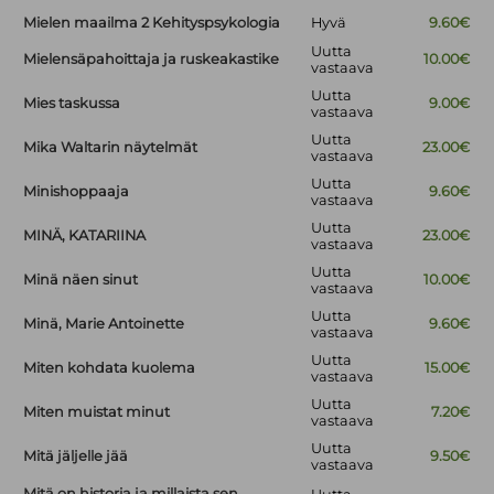
Mielen maailma 2 Kehityspsykologia
Hyvä
9.60€
Uutta
Mielensäpahoittaja ja ruskeakastike
10.00€
vastaava
Uutta
Mies taskussa
9.00€
vastaava
Uutta
Mika Waltarin näytelmät
23.00€
vastaava
Uutta
Minishoppaaja
9.60€
vastaava
Uutta
MINÄ, KATARIINA
23.00€
vastaava
Uutta
Minä näen sinut
10.00€
vastaava
Uutta
Minä, Marie Antoinette
9.60€
vastaava
Uutta
Miten kohdata kuolema
15.00€
vastaava
Uutta
Miten muistat minut
7.20€
vastaava
Uutta
Mitä jäljelle jää
9.50€
vastaava
Mitä on historia ja millaista sen