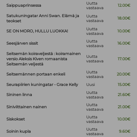
Uutta
Saippuaprinsessa
12.00€
vastaava
Satukuningatar Anni Swan. Elämä ja
Uutta
18.00€
vastaava
teokset
Uutta
SE ON MORO, HULLU LUOKKA!
10.00€
vastaava
Uutta
Seesjärven sissit
16.00€
vastaava
Seitsemän koiraveljestä : koiramainen
Uutta
versio Aleksis Kiven romaanista
17.00€
vastaava
Seitsemän veljestä
Uutta
Seitsemännen portaan enkeli
20.00€
vastaava
Seurapiirien kuningatar - Grace Kelly
Uusi
15.00€
Uutta
Sininen linna
21.60€
vastaava
Uutta
Siniviittainen nainen
21.00€
vastaava
Uutta
Siskokset
10.00€
vastaava
Uutta
Soinin kupla
9.60€
vastaava