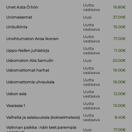
Uutta
Unet A:sta Ö:hön
16.80€
vastaava
Unimaisemat
Uusi
27.00€
Uutta
Unitulkinta
15.00€
vastaava
Uutta
Unohtumaton Ansa Ikonen
17.00€
vastaava
Uutta
Uppo-Nallen juhlakirja
11.00€
vastaava
Uskomaton Aira Samulin
Uusi
20.00€
Uutta
Uskomattomat harhat
19.00€
vastaava
Uutta
Uskomattomia uhrauksia
16.00€
vastaava
Uutta
Uskon asia
12.00€
vastaava
Uutta
Vaarassa 1
10.00€
vastaava
Uutta
Valheita ja salaisuuksia (kokoelmateos)
8.40€
vastaava
Valinnan paikka : näin teet parempia
Uusi
17.00€