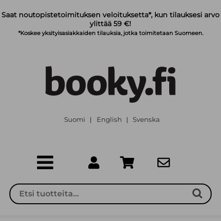
Siirry pääsisältöön
Saat noutopistetoimituksen veloituksetta*, kun tilauksesi arvo
ylittää 59 €!
*Koskee yksityisasiakkaiden tilauksia, jotka toimitetaan Suomeen.
Suomi
English
Svenska
|
|