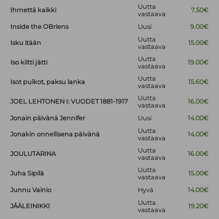
Uutta
Ihmettä kaikki
7.50€
vastaava
Inside the OBriens
Uusi
9.00€
Uutta
Isku itään
15.00€
vastaava
Uutta
Iso kiltti jätti
19.00€
vastaava
Uutta
Isot puikot, paksu lanka
15.60€
vastaava
Uutta
JOEL LEHTONEN I: VUODET 1881-1917
16.00€
vastaava
Jonain päivänä Jennifer
Uusi
14.00€
Uutta
Jonakin onnellisena päivänä
14.00€
vastaava
Uutta
JOULUTARINA
16.00€
vastaava
Uutta
Juha Sipilä
15.00€
vastaava
Junnu Vainio
Hyvä
14.00€
Uutta
JÄÄLEINIKKI
19.20€
vastaava