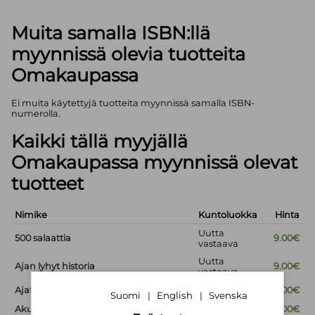
Muita samalla ISBN:llä
myynnissä olevia tuotteita
Omakaupassa
Ei muita käytettyjä tuotteita myynnissä samalla ISBN-
numerolla.
Kaikki tällä myyjällä
Omakaupassa myynnissä olevat
tuotteet
Nimike
Kuntoluokka
Hinta
Uutta
500 salaattia
9.00€
vastaava
Uutta
Ajan lyhyt historia
9.00€
vastaava
Ajaton viisaus
Uusi
9.00€
Suomi
English
Svenska
|
|
Akuutti - Potilaan käsikirja
Uusi
15.00€