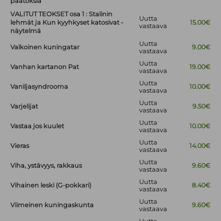
päätöksiä
VALITUT TEOKSET osa 1 : Stalinin
Uutta
lehmät ja Kun kyyhkyset katosivat -
15.00€
vastaava
näytelmä
Uutta
Valkoinen kuningatar
9.00€
vastaava
Uutta
Vanhan kartanon Pat
19.00€
vastaava
Uutta
Vaniljasyndrooma
10.00€
vastaava
Uutta
Varjelijat
9.50€
vastaava
Uutta
Vastaa jos kuulet
10.00€
vastaava
Uutta
Vieras
14.00€
vastaava
Uutta
Viha, ystävyys, rakkaus
9.60€
vastaava
Uutta
Vihainen leski (G-pokkari)
8.40€
vastaava
Uutta
Viimeinen kuningaskunta
9.60€
vastaava