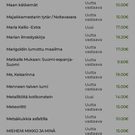
Uutta
Maan kätkemät
10.00€
vastaava
Uutta
Majakkamestarin tytär / Noitavasara
15.00€
vastaava
Maria Kallio -Extra
Uusi
17.00€
Uutta
Marian ilmestyskirja
19.20€
vastaava
Uutta
Marigoldin lumottu maailma
17.00€
vastaava
Matkalle Mukaan: Suomi-espanja-
Uutta
9.60€
vastaava
Suomi
Uutta
Me, Keisarinna
19.00€
vastaava
Uutta
Menneen talven lumi
15.00€
vastaava
Metallitöitä kotikonstein
Uusi
14.00€
Uutta
Meteoriitti
15.00€
vastaava
Uutta
Metsäkukkia asfaltilla
10.00€
vastaava
Uutta
MIEHENI MIKKO JA MINÄ
15.00€
vastaava