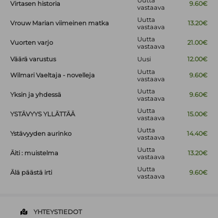
Uutta
Virtasen historia
9.60€
vastaava
Uutta
Vrouw Marian viimeinen matka
13.20€
vastaava
Uutta
Vuorten varjo
21.00€
vastaava
Väärä varustus
Uusi
12.00€
Uutta
Wilmari Vaeltaja - novelleja
9.60€
vastaava
Uutta
Yksin ja yhdessä
9.60€
vastaava
Uutta
YSTÄVYYS YLLÄTTÄÄ
15.00€
vastaava
Uutta
Ystävyyden aurinko
14.40€
vastaava
Uutta
Äiti : muistelma
13.20€
vastaava
Uutta
Älä päästä irti
9.60€
vastaava
YHTEYSTIEDOT