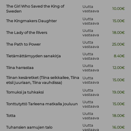
The Girl Who Saved the King of
Uutta
10.00€
vastaava
Sweden
Uutta
The Kingmakers Daughter
15.00€
vastaava
Uutta
The Lady of the Rivers
18.00€
vastaava
Uutta
The Path to Power
25.00€
vastaava
Uutta
Tietämättämyyden sanakirja
8.40€
vastaava
Uutta
Tiina harrastaa
12.00€
vastaava
Tiinan kesäretket (Tiina seikkailee, Tiina
Uutta
15.00€
vastaava
etsii juuriaan, Tiina vauhdissa)
Uutta
Tomuksi ja tuhkaksi
19.00€
vastaava
Uutta
Tonttutyttö Tarleena matkalla jouluun
15.00€
vastaava
Uutta
Totta
18.00€
vastaava
Uutta
Tuhansien aamujen talo
16.00€
vastaava