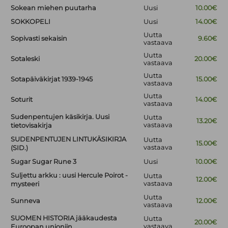
Sokean miehen puutarha
Uusi
10.00€
SOKKOPELI
Uusi
14.00€
Uutta
Sopivasti sekaisin
9.60€
vastaava
Uutta
Sotaleski
20.00€
vastaava
Uutta
Sotapäiväkirjat 1939-1945
15.00€
vastaava
Uutta
Soturit
14.00€
vastaava
Sudenpentujen käsikirja. Uusi
Uutta
13.20€
vastaava
tietovisakirja
SUDENPENTUJEN LINTUKÄSIKIRJA
Uutta
15.00€
vastaava
(SID.)
Sugar Sugar Rune 3
Uusi
10.00€
Suljettu arkku : uusi Hercule Poirot -
Uutta
12.00€
vastaava
mysteeri
Uutta
Sunneva
12.00€
vastaava
SUOMEN HISTORIA jääkaudesta
Uutta
20.00€
vastaava
Euroopan unioniin