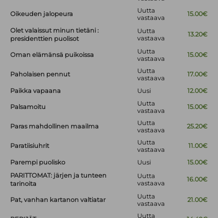
Uutta
Oikeuden jalopeura
15.00€
vastaava
Olet valaissut minun tietäni :
Uutta
13.20€
vastaava
presidenttien puolisot
Uutta
Oman elämänsä puikoissa
15.00€
vastaava
Uutta
Paholaisen pennut
17.00€
vastaava
Paikka vapaana
Uusi
12.00€
Uutta
Palsamoitu
15.00€
vastaava
Uutta
Paras mahdollinen maailma
25.20€
vastaava
Uutta
Paratiisiuhrit
11.00€
vastaava
Parempi puolisko
Uusi
15.00€
PARITTOMAT: järjen ja tunteen
Uutta
16.00€
vastaava
tarinoita
Uutta
Pat, vanhan kartanon valtiatar
21.00€
vastaava
Uutta