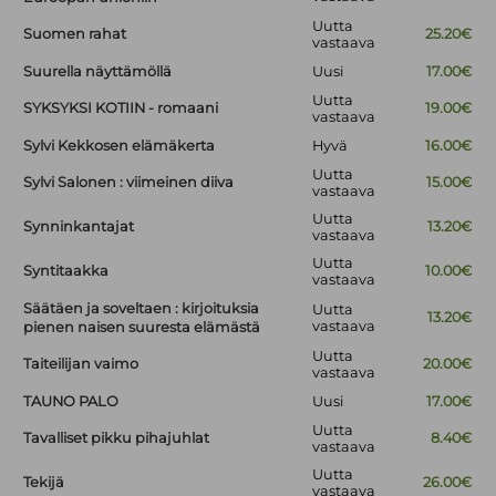
Uutta
Suomen rahat
25.20€
vastaava
Suurella näyttämöllä
Uusi
17.00€
Uutta
SYKSYKSI KOTIIN - romaani
19.00€
vastaava
Sylvi Kekkosen elämäkerta
Hyvä
16.00€
Uutta
Sylvi Salonen : viimeinen diiva
15.00€
vastaava
Uutta
Synninkantajat
13.20€
vastaava
Uutta
Syntitaakka
10.00€
vastaava
Säätäen ja soveltaen : kirjoituksia
Uutta
13.20€
vastaava
pienen naisen suuresta elämästä
Uutta
Taiteilijan vaimo
20.00€
vastaava
TAUNO PALO
Uusi
17.00€
Uutta
Tavalliset pikku pihajuhlat
8.40€
vastaava
Uutta
Tekijä
26.00€
vastaava