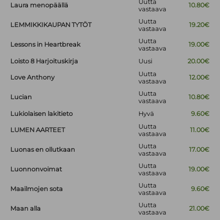
Uutta
Laura menopäällä
10.80€
vastaava
Uutta
LEMMIKKIKAUPAN TYTÖT
19.20€
vastaava
Uutta
Lessons in Heartbreak
19.00€
vastaava
Loisto 8 Harjoituskirja
Uusi
20.00€
Uutta
Love Anthony
12.00€
vastaava
Uutta
Lucian
10.80€
vastaava
Lukiolaisen lakitieto
Hyvä
9.60€
Uutta
LUMEN AARTEET
11.00€
vastaava
Uutta
Luonas en ollutkaan
17.00€
vastaava
Uutta
Luonnonvoimat
19.00€
vastaava
Uutta
Maailmojen sota
9.60€
vastaava
Uutta
Maan alla
21.00€
vastaava