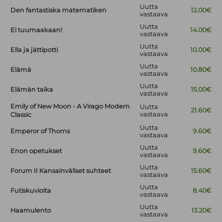
Uutta
Den fantastiska matematiken
12.00€
vastaava
Uutta
Ei tuumaakaan!
14.00€
vastaava
Uutta
Ella ja jättipotti
10.00€
vastaava
Uutta
Elämä
10.80€
vastaava
Uutta
Elämän taika
15.00€
vastaava
Emily of New Moon - A Virago Modern
Uutta
21.60€
vastaava
Classic
Uutta
Emperor of Thorns
9.60€
vastaava
Uutta
Enon opetukset
9.60€
vastaava
Uutta
Forum II Kansainväliset suhteet
15.60€
vastaava
Uutta
Futiskuvioita
8.40€
vastaava
Uutta
Haamulento
13.20€
vastaava