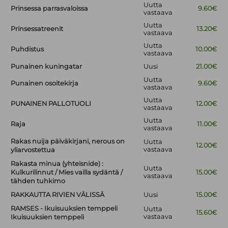
Uutta
Prinsessa parrasvaloissa
9.60€
vastaava
Uutta
Prinsessatreenit
13.20€
vastaava
Uutta
Puhdistus
10.00€
vastaava
Punainen kuningatar
Uusi
21.00€
Uutta
Punainen osoitekirja
9.60€
vastaava
Uutta
PUNAINEN PALLOTUOLI
12.00€
vastaava
Uutta
Raja
11.00€
vastaava
Rakas nuija päiväkirjani, nerous on
Uutta
12.00€
vastaava
yliarvostettua
Rakasta minua (yhteisnide) :
Uutta
Kulkurilinnut / Mies vailla sydäntä /
15.00€
vastaava
tähden tuhkimo
RAKKAUTTA RIVIEN VÄLISSÄ
Uusi
15.00€
RAMSES - Ikuisuuksien temppeli
Uutta
15.60€
vastaava
Ikuisuuksien temppeli