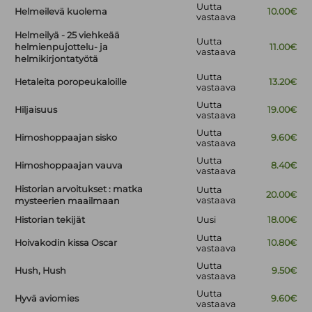
Uutta
Helmeilevä kuolema
10.00€
vastaava
Helmeilyä - 25 viehkeää
Uutta
helmienpujottelu- ja
11.00€
vastaava
helmikirjontatyötä
Uutta
Hetaleita poropeukaloille
13.20€
vastaava
Uutta
Hiljaisuus
19.00€
vastaava
Uutta
Himoshoppaajan sisko
9.60€
vastaava
Uutta
Himoshoppaajan vauva
8.40€
vastaava
Historian arvoitukset : matka
Uutta
20.00€
vastaava
mysteerien maailmaan
Historian tekijät
Uusi
18.00€
Uutta
Hoivakodin kissa Oscar
10.80€
vastaava
Uutta
Hush, Hush
9.50€
vastaava
Uutta
Hyvä aviomies
9.60€
vastaava