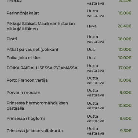
PERIJÄT
14.40€
vastaava
Uutta
Perinnönjakajat
18.00€
vastaava
Pikkujättiläiset. Maailmanhistorian
Hyvä
20.40€
pikkujättiläinen
Uutta
Pintti
16.00€
vastaava
Pitkät päiväunet (pokkari)
Uusi
10.00€
Poika joka ei itke
Uusi
10.00€
Uutta
POIKA RAIDALLISESSA PYJAMASSA
17.00€
vastaava
Uutta
Porto Francon vartija
10.00€
vastaava
Uutta
Porvarin morsian
9.00€
vastaava
Prinsessa hermoromahduksen
Uutta
10.80€
vastaava
partaalla
Uutta
Prinsessa i högform
9.60€
vastaava
Uutta
Prinsessa ja koko valtakunta
9.50€
vastaava