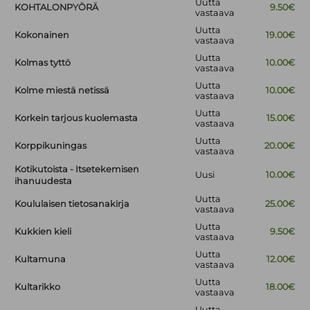
Uutta
KOHTALONPYÖRÄ
9.50€
vastaava
Uutta
Kokonainen
19.00€
vastaava
Uutta
Kolmas tyttö
10.00€
vastaava
Uutta
Kolme miestä netissä
10.00€
vastaava
Uutta
Korkein tarjous kuolemasta
15.00€
vastaava
Uutta
Korppikuningas
20.00€
vastaava
Kotikutoista - Itsetekemisen
Uusi
10.00€
ihanuudesta
Uutta
Koululaisen tietosanakirja
25.00€
vastaava
Uutta
Kukkien kieli
9.50€
vastaava
Uutta
Kultamuna
12.00€
vastaava
Uutta
Kultarikko
18.00€
vastaava
Uutta