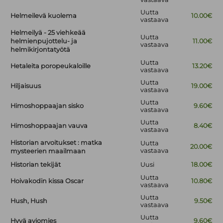
Uutta
Helmeilevä kuolema
10.00€
vastaava
Helmeilyä - 25 viehkeää
Uutta
helmienpujottelu- ja
11.00€
vastaava
helmikirjontatyötä
Uutta
Hetaleita poropeukaloille
13.20€
vastaava
Uutta
Hiljaisuus
19.00€
vastaava
Uutta
Himoshoppaajan sisko
9.60€
vastaava
Uutta
Himoshoppaajan vauva
8.40€
vastaava
Historian arvoitukset : matka
Uutta
20.00€
vastaava
mysteerien maailmaan
Historian tekijät
Uusi
18.00€
Uutta
Hoivakodin kissa Oscar
10.80€
vastaava
Uutta
Hush, Hush
9.50€
vastaava
Uutta
Hyvä aviomies
9.60€