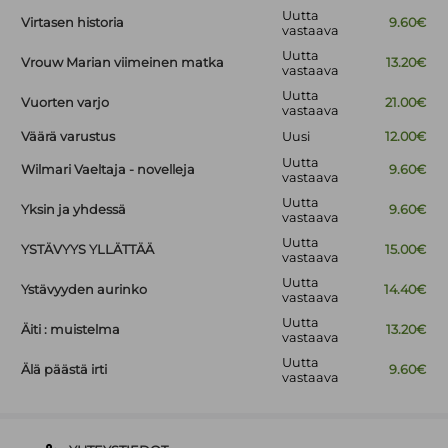
Uutta
Virtasen historia
9.60€
vastaava
Uutta
Vrouw Marian viimeinen matka
13.20€
vastaava
Uutta
Vuorten varjo
21.00€
vastaava
Väärä varustus
Uusi
12.00€
Uutta
Wilmari Vaeltaja - novelleja
9.60€
vastaava
Uutta
Yksin ja yhdessä
9.60€
vastaava
Uutta
YSTÄVYYS YLLÄTTÄÄ
15.00€
vastaava
Uutta
Ystävyyden aurinko
14.40€
vastaava
Uutta
Äiti : muistelma
13.20€
vastaava
Uutta
Älä päästä irti
9.60€
vastaava