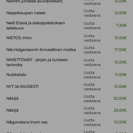
Nainen junassa (suurpokkari)
15.00€
vastaava
Uutta
Nappikaupan naiset
12.00€
vastaava
Neiti Etsivä ja sisäoppilaitoksen
Uutta
7.20€
vastaava
salaisuus
Uutta
NIETOS: intro
15.00€
vastaava
Uutta
Nils Holgerssonin ihmeellinen matka
17.00€
vastaava
NIMETTÖMÄT - järjen ja tunteen
Uutta
15.00€
vastaava
tarinoita
Uutta
Nukketalo
11.00€
vastaava
Uutta
NYT JA IKUISESTI
21.00€
vastaava
Uutta
Näkijä
20.00€
vastaava
Uutta
Näkijä
23.00€
vastaava
Uutta
Någonstans inom oss
10.00€
vastaava
Uutta