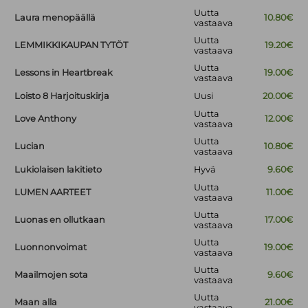
Uutta
Laura menopäällä
10.80€
vastaava
Uutta
LEMMIKKIKAUPAN TYTÖT
19.20€
vastaava
Uutta
Lessons in Heartbreak
19.00€
vastaava
Loisto 8 Harjoituskirja
Uusi
20.00€
Uutta
Love Anthony
12.00€
vastaava
Uutta
Lucian
10.80€
vastaava
Lukiolaisen lakitieto
Hyvä
9.60€
Uutta
LUMEN AARTEET
11.00€
vastaava
Uutta
Luonas en ollutkaan
17.00€
vastaava
Uutta
Luonnonvoimat
19.00€
vastaava
Uutta
Maailmojen sota
9.60€
vastaava
Uutta
Maan alla
21.00€
vastaava