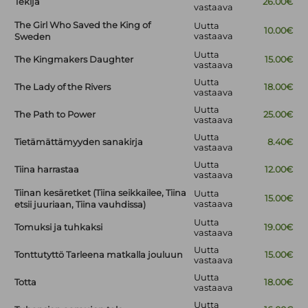
Tekijä
26.00€
vastaava
The Girl Who Saved the King of
Uutta
10.00€
vastaava
Sweden
Uutta
The Kingmakers Daughter
15.00€
vastaava
Uutta
The Lady of the Rivers
18.00€
vastaava
Uutta
The Path to Power
25.00€
vastaava
Uutta
Tietämättämyyden sanakirja
8.40€
vastaava
Uutta
Tiina harrastaa
12.00€
vastaava
Tiinan kesäretket (Tiina seikkailee, Tiina
Uutta
15.00€
vastaava
etsii juuriaan, Tiina vauhdissa)
Uutta
Tomuksi ja tuhkaksi
19.00€
vastaava
Uutta
Tonttutyttö Tarleena matkalla jouluun
15.00€
vastaava
Uutta
Totta
18.00€
vastaava
Uutta