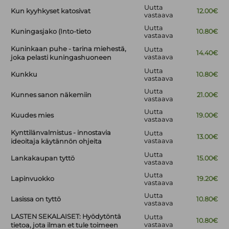
Uutta
Kun kyyhkyset katosivat
12.00€
vastaava
Uutta
Kuningasjako (Into-tieto
10.80€
vastaava
Kuninkaan puhe - tarina miehestä,
Uutta
14.40€
vastaava
joka pelasti kuningashuoneen
Uutta
Kunkku
10.80€
vastaava
Uutta
Kunnes sanon näkemiin
21.00€
vastaava
Uutta
Kuudes mies
19.00€
vastaava
Kynttilänvalmistus - innostavia
Uutta
13.00€
vastaava
ideoitaja käytännön ohjeita
Uutta
Lankakaupan tyttö
15.00€
vastaava
Uutta
Lapinvuokko
19.20€
vastaava
Uutta
Lasissa on tyttö
10.80€
vastaava
LASTEN SEKALAISET: Hyödytöntä
Uutta
10.80€
vastaava
tietoa, jota ilman et tule toimeen