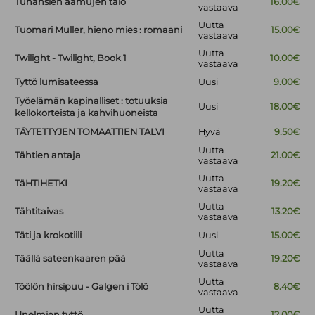
Tuhansien aamujen talo
16.00€
vastaava
Uutta
Tuomari Muller, hieno mies : romaani
15.00€
vastaava
Uutta
Twilight - Twilight, Book 1
10.00€
vastaava
Tyttö lumisateessa
Uusi
9.00€
Työelämän kapinalliset : totuuksia
Uusi
18.00€
kellokorteista ja kahvihuoneista
TÄYTETTYJEN TOMAATTIEN TALVI
Hyvä
9.50€
Uutta
Tähtien antaja
21.00€
vastaava
Uutta
TäHTIHETKI
19.20€
vastaava
Uutta
Tähtitaivas
13.20€
vastaava
Täti ja krokotiili
Uusi
15.00€
Uutta
Täällä sateenkaaren pää
19.20€
vastaava
Uutta
Töölön hirsipuu - Galgen i Tölö
8.40€
vastaava
Uutta
Unelmien tyttö
12.00€