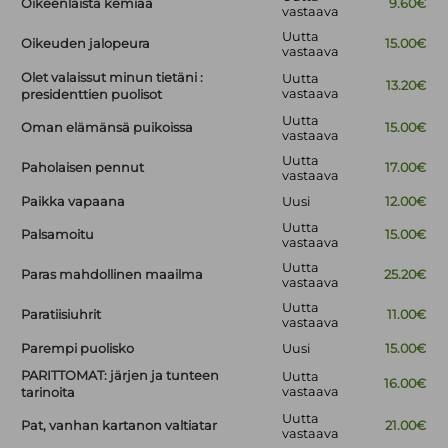
Oikeenlaista kemiaa
9.60€
vastaava
Uutta
Oikeuden jalopeura
15.00€
vastaava
Olet valaissut minun tietäni :
Uutta
13.20€
vastaava
presidenttien puolisot
Uutta
Oman elämänsä puikoissa
15.00€
vastaava
Uutta
Paholaisen pennut
17.00€
vastaava
Paikka vapaana
Uusi
12.00€
Uutta
Palsamoitu
15.00€
vastaava
Uutta
Paras mahdollinen maailma
25.20€
vastaava
Uutta
Paratiisiuhrit
11.00€
vastaava
Parempi puolisko
Uusi
15.00€
PARITTOMAT: järjen ja tunteen
Uutta
16.00€
vastaava
tarinoita
Uutta
Pat, vanhan kartanon valtiatar
21.00€
vastaava