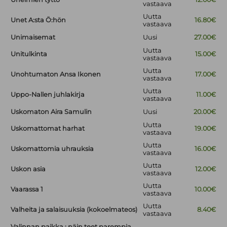
vastaava
Uutta
Unet A:sta Ö:hön
16.80€
vastaava
Unimaisemat
Uusi
27.00€
Uutta
Unitulkinta
15.00€
vastaava
Uutta
Unohtumaton Ansa Ikonen
17.00€
vastaava
Uutta
Uppo-Nallen juhlakirja
11.00€
vastaava
Uskomaton Aira Samulin
Uusi
20.00€
Uutta
Uskomattomat harhat
19.00€
vastaava
Uutta
Uskomattomia uhrauksia
16.00€
vastaava
Uutta
Uskon asia
12.00€
vastaava
Uutta
Vaarassa 1
10.00€
vastaava
Uutta
Valheita ja salaisuuksia (kokoelmateos)
8.40€
vastaava
Valinnan paikka : näin teet parempia