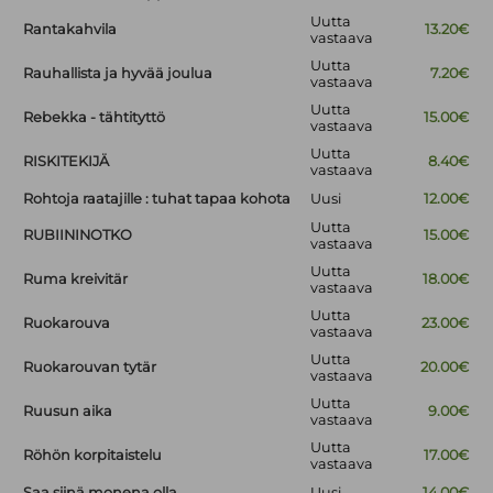
Uutta
Rantakahvila
13.20€
vastaava
Uutta
Rauhallista ja hyvää joulua
7.20€
vastaava
Uutta
Rebekka - tähtityttö
15.00€
vastaava
Uutta
RISKITEKIJÄ
8.40€
vastaava
Rohtoja raatajille : tuhat tapaa kohota
Uusi
12.00€
Uutta
RUBIININOTKO
15.00€
vastaava
Uutta
Ruma kreivitär
18.00€
vastaava
Uutta
Ruokarouva
23.00€
vastaava
Uutta
Ruokarouvan tytär
20.00€
vastaava
Uutta
Ruusun aika
9.00€
vastaava
Uutta
Röhön korpitaistelu
17.00€
vastaava
Saa siinä monena olla
Uusi
14.00€