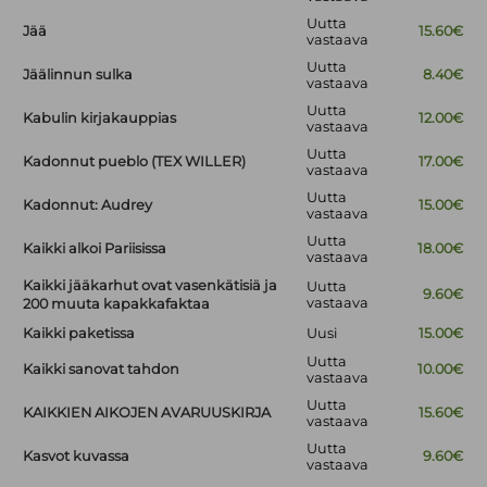
Uutta
Jää
15.60€
vastaava
Uutta
Jäälinnun sulka
8.40€
vastaava
Uutta
Kabulin kirjakauppias
12.00€
vastaava
Uutta
Kadonnut pueblo (TEX WILLER)
17.00€
vastaava
Uutta
Kadonnut: Audrey
15.00€
vastaava
Uutta
Kaikki alkoi Pariisissa
18.00€
vastaava
Kaikki jääkarhut ovat vasenkätisiä ja
Uutta
9.60€
vastaava
200 muuta kapakkafaktaa
Kaikki paketissa
Uusi
15.00€
Uutta
Kaikki sanovat tahdon
10.00€
vastaava
Uutta
KAIKKIEN AIKOJEN AVARUUSKIRJA
15.60€
vastaava
Uutta
Kasvot kuvassa
9.60€
vastaava