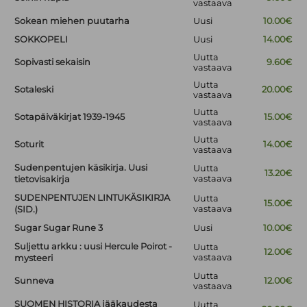
vastaava
Sokean miehen puutarha
Uusi
10.00€
SOKKOPELI
Uusi
14.00€
Uutta
Sopivasti sekaisin
9.60€
vastaava
Uutta
Sotaleski
20.00€
vastaava
Uutta
Sotapäiväkirjat 1939-1945
15.00€
vastaava
Uutta
Soturit
14.00€
vastaava
Sudenpentujen käsikirja. Uusi
Uutta
13.20€
vastaava
tietovisakirja
SUDENPENTUJEN LINTUKÄSIKIRJA
Uutta
15.00€
vastaava
(SID.)
Sugar Sugar Rune 3
Uusi
10.00€
Suljettu arkku : uusi Hercule Poirot -
Uutta
12.00€
vastaava
mysteeri
Uutta
Sunneva
12.00€
vastaava
SUOMEN HISTORIA jääkaudesta
Uutta