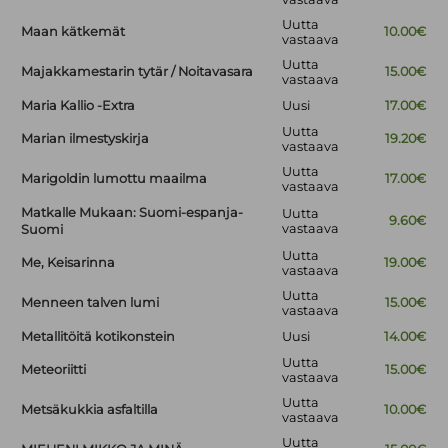
Uutta
Maan kätkemät
10.00€
vastaava
Uutta
Majakkamestarin tytär / Noitavasara
15.00€
vastaava
Maria Kallio -Extra
Uusi
17.00€
Uutta
Marian ilmestyskirja
19.20€
vastaava
Uutta
Marigoldin lumottu maailma
17.00€
vastaava
Matkalle Mukaan: Suomi-espanja-
Uutta
9.60€
vastaava
Suomi
Uutta
Me, Keisarinna
19.00€
vastaava
Uutta
Menneen talven lumi
15.00€
vastaava
Metallitöitä kotikonstein
Uusi
14.00€
Uutta
Meteoriitti
15.00€
vastaava
Uutta
Metsäkukkia asfaltilla
10.00€
vastaava
Uutta