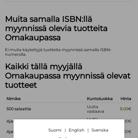
Muita samalla ISBN:llä
myynnissä olevia tuotteita
Omakaupassa
Ei muita käytettyjä tuotteita myynnissä samalla ISBN-
numerolla.
Kaikki tällä myyjällä
Omakaupassa myynnissä olevat
tuotteet
Nimike
Kuntoluokka
Hinta
Uutta
500 salaattia
9.00€
vastaava
Uutta
Ajan lyhyt historia
9.00€
vastaava
Suomi
English
Svenska
|
|
Ajaton viisaus
Uusi
9.00€