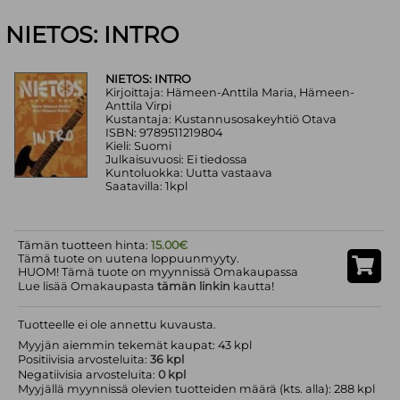
NIETOS: INTRO
NIETOS: INTRO
Kirjoittaja: Hämeen-Anttila Maria, Hämeen-
Anttila Virpi
Kustantaja: Kustannusosakeyhtiö Otava
ISBN: 9789511219804
Kieli: Suomi
Julkaisuvuosi: Ei tiedossa
Kuntoluokka: Uutta vastaava
Saatavilla: 1kpl
Tämän tuotteen hinta:
15.00€
Tämä tuote on uutena loppuunmyyty.
HUOM! Tämä tuote on myynnissä Omakaupassa
Lue lisää Omakaupasta
tämän linkin
kautta!
Tuotteelle ei ole annettu kuvausta.
Myyjän aiemmin tekemät kaupat: 43 kpl
Positiivisia arvosteluita:
36 kpl
Negatiivisia arvosteluita:
0 kpl
Myyjällä myynnissä olevien tuotteiden määrä (kts. alla): 288 kpl