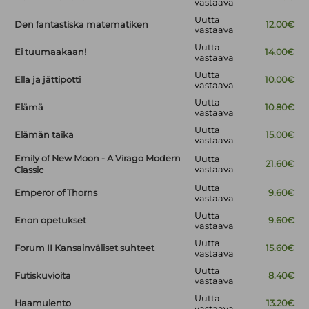
vastaava
Uutta
Den fantastiska matematiken
12.00€
vastaava
Uutta
Ei tuumaakaan!
14.00€
vastaava
Uutta
Ella ja jättipotti
10.00€
vastaava
Uutta
Elämä
10.80€
vastaava
Uutta
Elämän taika
15.00€
vastaava
Emily of New Moon - A Virago Modern
Uutta
21.60€
vastaava
Classic
Uutta
Emperor of Thorns
9.60€
vastaava
Uutta
Enon opetukset
9.60€
vastaava
Uutta
Forum II Kansainväliset suhteet
15.60€
vastaava
Uutta
Futiskuvioita
8.40€
vastaava
Uutta
Haamulento
13.20€
vastaava