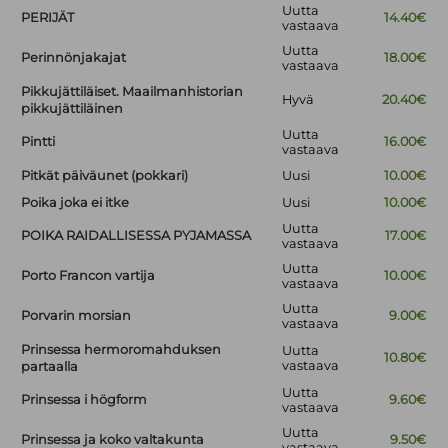
Uutta
PERIJÄT
14.40€
vastaava
Uutta
Perinnönjakajat
18.00€
vastaava
Pikkujättiläiset. Maailmanhistorian
Hyvä
20.40€
pikkujättiläinen
Uutta
Pintti
16.00€
vastaava
Pitkät päiväunet (pokkari)
Uusi
10.00€
Poika joka ei itke
Uusi
10.00€
Uutta
POIKA RAIDALLISESSA PYJAMASSA
17.00€
vastaava
Uutta
Porto Francon vartija
10.00€
vastaava
Uutta
Porvarin morsian
9.00€
vastaava
Prinsessa hermoromahduksen
Uutta
10.80€
vastaava
partaalla
Uutta
Prinsessa i högform
9.60€
vastaava
Uutta
Prinsessa ja koko valtakunta
9.50€
vastaava