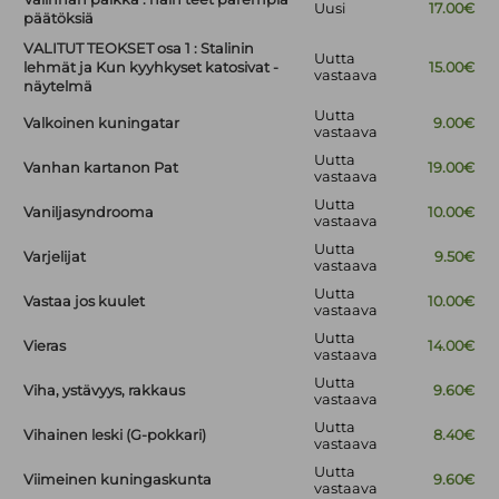
Uusi
17.00€
päätöksiä
VALITUT TEOKSET osa 1 : Stalinin
Uutta
lehmät ja Kun kyyhkyset katosivat -
15.00€
vastaava
näytelmä
Uutta
Valkoinen kuningatar
9.00€
vastaava
Uutta
Vanhan kartanon Pat
19.00€
vastaava
Uutta
Vaniljasyndrooma
10.00€
vastaava
Uutta
Varjelijat
9.50€
vastaava
Uutta
Vastaa jos kuulet
10.00€
vastaava
Uutta
Vieras
14.00€
vastaava
Uutta
Viha, ystävyys, rakkaus
9.60€
vastaava
Uutta
Vihainen leski (G-pokkari)
8.40€
vastaava
Uutta
Viimeinen kuningaskunta
9.60€
vastaava