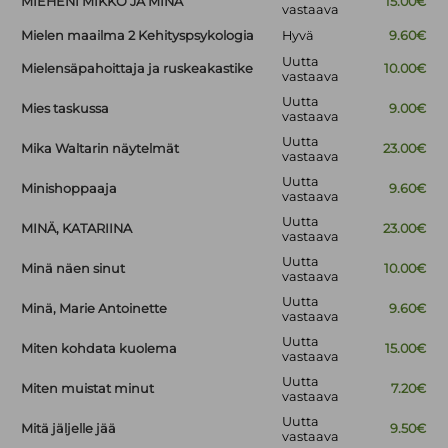
MIEHENI MIKKO JA MINÄ
15.00€
vastaava
Mielen maailma 2 Kehityspsykologia
Hyvä
9.60€
Uutta
Mielensäpahoittaja ja ruskeakastike
10.00€
vastaava
Uutta
Mies taskussa
9.00€
vastaava
Uutta
Mika Waltarin näytelmät
23.00€
vastaava
Uutta
Minishoppaaja
9.60€
vastaava
Uutta
MINÄ, KATARIINA
23.00€
vastaava
Uutta
Minä näen sinut
10.00€
vastaava
Uutta
Minä, Marie Antoinette
9.60€
vastaava
Uutta
Miten kohdata kuolema
15.00€
vastaava
Uutta
Miten muistat minut
7.20€
vastaava
Uutta
Mitä jäljelle jää
9.50€
vastaava