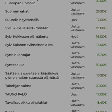
20.00€
vastaava
Euroopan unioniin
Uutta
Suomen rahat
25.20€
vastaava
Suurella näyttämöllä
Uusi
17.00€
Uutta
SYKSYKSI KOTIIN - romaani
19.00€
vastaava
Sylvi Kekkosen elämäkerta
Hyvä
16.00€
Uutta
Sylvi Salonen : viimeinen diiva
15.00€
vastaava
Uutta
Synninkantajat
13.20€
vastaava
Uutta
Syntitaakka
10.00€
vastaava
Säätäen ja soveltaen : kirjoituksia
Uutta
13.20€
vastaava
pienen naisen suuresta elämästä
Uutta
Taiteilijan vaimo
20.00€
vastaava
TAUNO PALO
Uusi
17.00€
Uutta
Tavalliset pikku pihajuhlat
8.40€
vastaava
Uutta