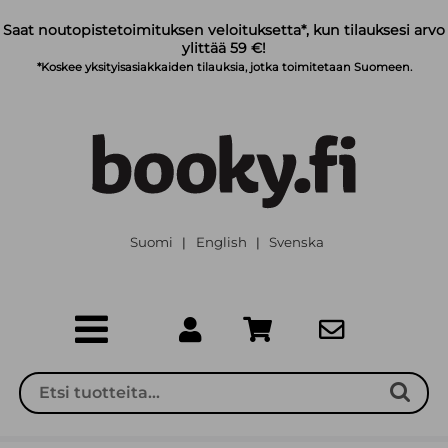
Siirry pääsisältöön
Saat noutopistetoimituksen veloituksetta*, kun tilauksesi arvo
ylittää 59 €!
*Koskee yksityisasiakkaiden tilauksia, jotka toimitetaan Suomeen.
Suomi
English
Svenska
|
|