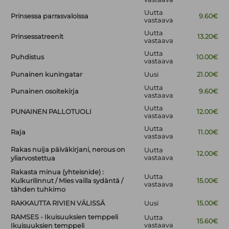
Uutta
Prinsessa parrasvaloissa
9.60€
vastaava
Uutta
Prinsessatreenit
13.20€
vastaava
Uutta
Puhdistus
10.00€
vastaava
Punainen kuningatar
Uusi
21.00€
Uutta
Punainen osoitekirja
9.60€
vastaava
Uutta
PUNAINEN PALLOTUOLI
12.00€
vastaava
Uutta
Raja
11.00€
vastaava
Rakas nuija päiväkirjani, nerous on
Uutta
12.00€
vastaava
yliarvostettua
Rakasta minua (yhteisnide) :
Uutta
Kulkurilinnut / Mies vailla sydäntä /
15.00€
vastaava
tähden tuhkimo
RAKKAUTTA RIVIEN VÄLISSÄ
Uusi
15.00€
RAMSES - Ikuisuuksien temppeli
Uutta
15.60€
vastaava
Ikuisuuksien temppeli