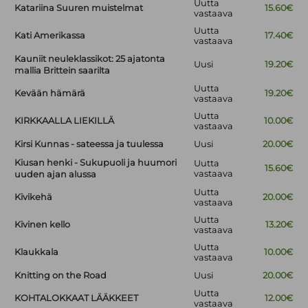
Uutta
Katariina Suuren muistelmat
15.60€
vastaava
Uutta
Kati Amerikassa
17.40€
vastaava
Kauniit neuleklassikot: 25 ajatonta
Uusi
19.20€
mallia Brittein saarilta
Uutta
Kevään hämärä
19.20€
vastaava
Uutta
KIRKKAALLA LIEKILLÄ
10.00€
vastaava
Kirsi Kunnas - sateessa ja tuulessa
Uusi
20.00€
Kiusan henki - Sukupuoli ja huumori
Uutta
15.60€
vastaava
uuden ajan alussa
Uutta
Kivikehä
20.00€
vastaava
Uutta
Kivinen kello
13.20€
vastaava
Uutta
Klaukkala
10.00€
vastaava
Knitting on the Road
Uusi
20.00€
Uutta
KOHTALOKKAAT LÄÄKKEET
12.00€
vastaava