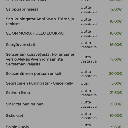
Uutta
Saippuaprinsessa
12.00€
vastaava
Satukuningatar Anni Swan. Elämä ja
Uutta
18.00€
vastaava
teokset
Uutta
SE ON MORO, HULLU LUOKKA!
10.00€
vastaava
Uutta
Seesjärven sissit
16.00€
vastaava
Seitsemän koiraveljestä : koiramainen
Uutta
versio Aleksis Kiven romaanista
17.00€
vastaava
Seitsemän veljestä
Uutta
Seitsemännen portaan enkeli
20.00€
vastaava
Seurapiirien kuningatar - Grace Kelly
Uusi
15.00€
Uutta
Sininen linna
21.60€
vastaava
Uutta
Siniviittainen nainen
21.00€
vastaava
Uutta
Siskokset
10.00€
vastaava
Uutta
Soinin kupla
9.60€