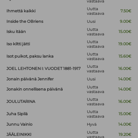
vastaava
Uutta
Ihmettä kaikki
7.50€
vastaava
Inside the OBriens
Uusi
9.00€
Uutta
Isku itään
15.00€
vastaava
Uutta
Iso kiltti jätti
19.00€
vastaava
Uutta
Isot puikot, paksu lanka
15.60€
vastaava
Uutta
JOEL LEHTONEN I: VUODET 1881-1917
16.00€
vastaava
Jonain päivänä Jennifer
Uusi
14.00€
Uutta
Jonakin onnellisena päivänä
14.00€
vastaava
Uutta
JOULUTARINA
16.00€
vastaava
Uutta
Juha Sipilä
15.00€
vastaava
Junnu Vainio
Hyvä
14.00€
Uutta
JÄÄLEINIKKI
19.20€
vastaava