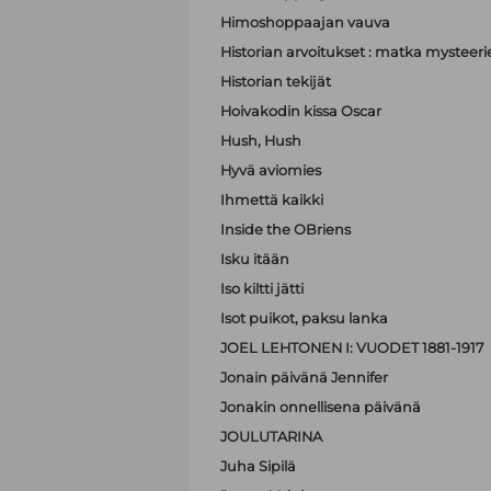
Himoshoppaajan vauva
Historian arvoitukset : matka mystee
Historian tekijät
Hoivakodin kissa Oscar
Hush, Hush
Hyvä aviomies
Ihmettä kaikki
Inside the OBriens
Isku itään
Iso kiltti jätti
Isot puikot, paksu lanka
JOEL LEHTONEN I: VUODET 1881-1917
Jonain päivänä Jennifer
Jonakin onnellisena päivänä
JOULUTARINA
Juha Sipilä