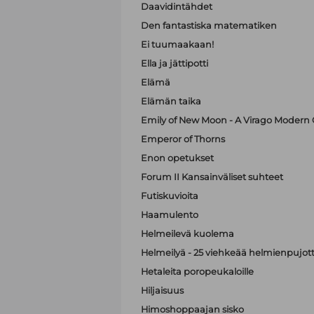
Daavidintähdet
Den fantastiska matematiken
Ei tuumaakaan!
Ella ja jättipotti
Elämä
Elämän taika
Emily of New Moon - A Virago Modern C
Emperor of Thorns
Enon opetukset
Forum II Kansainväliset suhteet
Futiskuvioita
Haamulento
Helmeilevä kuolema
Helmeilyä - 25 viehkeää helmienpujott
Hetaleita poropeukaloille
Hiljaisuus
Himoshoppaajan sisko