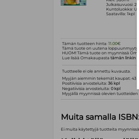
Julkaisuvuosi: 2
Kuntoluokka: Uu
Saatavilla: 1kpl
Tämän tuotteen hinta:
11.00€
Tämä tuote on uutena loppuunmyyty.
HUOM! Tämä tuote on myynnissä Om
Lue lisää Omakaupasta
tämän linkin
k
Tuotteelle ei ole annettu kuvausta.
Myyjän aiemmin tekemät kaupat: 43 k
Positiivisia arvosteluita:
36 kpl
Negatiivisia arvosteluita:
0 kpl
Myyjällä myynnissä olevien tuotteiden m
Muita samalla ISBN
Ei muita käytettyjä tuotteita myynniss