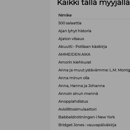
Kaikki tällä myyjäl
Nimike
500 salaattia
Ajan lyhyt historia
Ajaton viisaus
Akuutti - Potilaan käsikirja
AMMEIDEN AIKA
Amorin kiehkurat
Anna ja muut ystävämme: L.M. Montgo
Anna minun olla
Anna, Hanna ja Johanna
Annoin sinun mennä
Anoppiahdistus
Avioliittosimulaattori
Babbeldrottningen i New York
Bridget Jones : vauvapäiväkirja