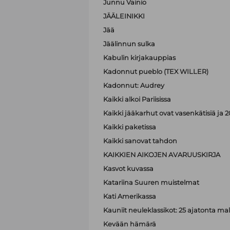
Junnu Vainio
JÄÄLEINIKKI
Jää
Jäälinnun sulka
Kabulin kirjakauppias
Kadonnut pueblo (TEX WILLER)
Kadonnut: Audrey
Kaikki alkoi Pariisissa
Kaikki jääkarhut ovat vasenkätisiä j
Kaikki paketissa
Kaikki sanovat tahdon
KAIKKIEN AIKOJEN AVARUUSKIRJA
Kasvot kuvassa
Katariina Suuren muistelmat
Kati Amerikassa
Kauniit neuleklassikot: 25 ajatonta malli
Kevään hämärä