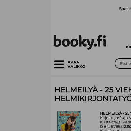
Siirry pääsisältöön
Saat 
K
AVAA
VALIKKO
HELMEILYÄ - 25 VI
HELMIKIRJONTATY
HELMEILYÄ - 2
Kirjoittaja: Juju V
Kustantaja: Kari
ISBN: 978951235
Kieli: Suomi