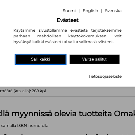
010
tta vastaava
Suomi
English
Svenska
|
|
Evästeet
Käytämme sivustollamme evästeitä tarjotaksemme
parhaan mahdollisen käyttökokemuksen. Voit
hyväksyä kaikki evästeet tai valita sallimasi evästeet.
akaupassa
autta!
Salli kaikki
Valitse sallitut
pl
Tietosuojaseloste
äärä (kts. alla): 288 kpl
:llä myynnissä olevia tuotteita Om
ä samalla ISBN-numerolla.