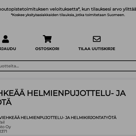
noutopistetoimituksen veloituksetta*, kun tilauksesi arvo ylittää
*Koskee yksityisasiakkaiden tilauksia, jotka toimitetaan Suomeen.
IRJAUDU
OSTOSKORI
TILAA UUTISKIRJE
EHKEÄÄ HELMIENPUJOTTELU- JA
ÖTÄ
5 VIEHKEÄÄ HELMIENPUJOTTELU- JA HELMIKIRJONTATYÖTÄ
ail
sto Oy
2371