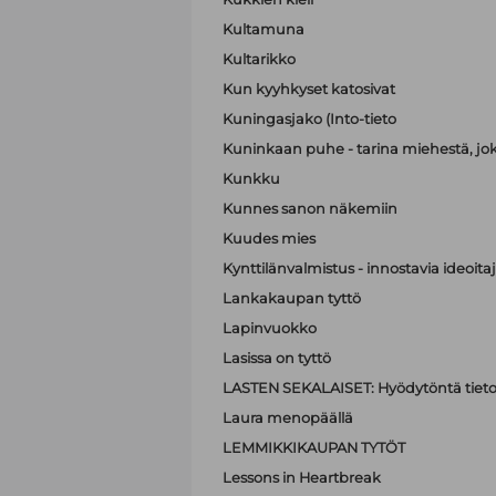
Kultamuna
Kultarikko
Kun kyyhkyset katosivat
Kuningasjako (Into-tieto
Kuninkaan puhe - tarina miehestä, jo
Kunkku
Kunnes sanon näkemiin
Kuudes mies
Kynttilänvalmistus - innostavia ideoit
Lankakaupan tyttö
Lapinvuokko
Lasissa on tyttö
LASTEN SEKALAISET: Hyödytöntä tietoa
Laura menopäällä
LEMMIKKIKAUPAN TYTÖT
Lessons in Heartbreak