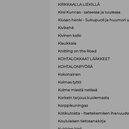
KIRKKAALLA LIEKILLÄ
Kirsi Kunnas - sateessa ja tuulessa
Kiusan henki - Sukupuoli ja huumori 
Kivikehä
Kivinen kello
Klaukkala
Knitting on the Road
KOHTALOKKAAT LÄÄKKEET
KOHTALONPYÖRÄ
Kokonainen
Kolmas tyttö
Kolme miestä netissä
Korkein tarjous kuolemasta
Korppikuningas
Kotikutoista - Itsetekemisen ihanuude
Koululaisen tietosanakirja
Kukkien kieli